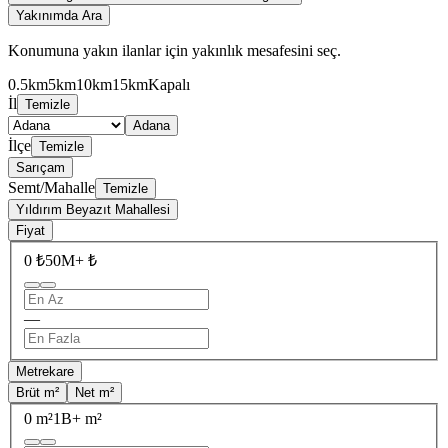
Yakınımda Ara
Konumuna yakın ilanlar için yakınlık mesafesini seç.
0.5km
5km
10km
15km
Kapalı
İl
Temizle
Adana
İlçe
Temizle
Sarıçam
Semt/Mahalle
Temizle
Yıldırım Beyazıt Mahallesi
Fiyat
0 ₺
50M+ ₺
—
Metrekare
Brüt m²
Net m²
0 m²
1B+ m²