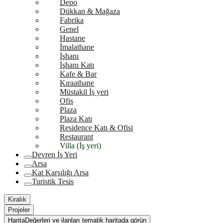
Depo
Dükkan & Mağaza
Fabrika
Genel
Hastane
İmalathane
İşhanı
İşhanı Katı
Kafe & Bar
Kıraathane
Müstakil İş yeri
Ofis
Plaza
Plaza Katı
Residence Katı & Ofisi
Restaurant
Villa (İş yeri)
Devren İş Yeri
Arsa
Kat Karşılığı Arsa
Turistik Tesis
Kiralık
Projeler
Harita
Değerleri ve ilanları tematik haritada görün