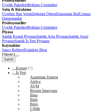
Profesyoneller
Üyelik Paketleri
Reklam Çözümleri
Satış & Kiralama
Ücretsiz İlan Verin
Değerini Öğren
Danışman Bul
Uzman
Danışmanlar
Profesyoneller
Üyelik Paketleri
Reklam Çözümleri
Piyasa
Satılık Konut Piyasası
Satılık Arsa Piyasası
Satılık Arazi
Piyasası
Satılık İş Yeri Piyasası
Kaynaklar
Satıcı Rehberi
Emlakjet Blog
Filtrele
3
Satılık
Konut
(17)
İş Yeri
Apartman Dairesi
Atölye
AVM
Benzin İstasyonu
Bina
Büfe
Büro
Çiftlik