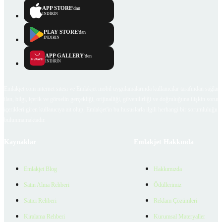
APP STORE
'dan
İNDİRİN
PLAY STORE
'dan
İNDİRİN
APP GALLERY
'den
İNDİRİN
Emlakjet.com internet sitesi ve Emlakjet mobil uygulamalarında kullanıcılar tarafından sağlana
ilan, bilgi, içerik ve görselin gerçekliği, orijinalliği, güvenilirliği ve doğruluğuna ilişkin soru
içerikleri giren kullanıcıya ait olup, Emlakjet'in bu hususlarla ilgili herhangi bir sorumluluğu
bulunmamaktadır.
Kaynaklar
Emlakjet Hakkında
Emlakjet Blog
Hakkımızda
Satın Alma Rehberi
Ödüllerimiz
Satıcı Rehberi
Reklam Çözümleri
Kiralama Rehberi
Kurumsal Materyaller