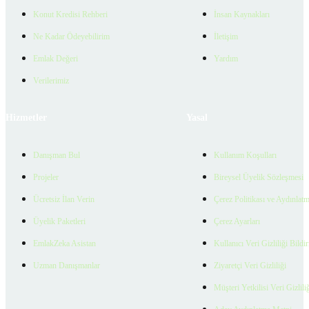
Konut Kredisi Rehberi
İnsan Kaynakları
Ne Kadar Ödeyebilirim
İletişim
Emlak Değeri
Yardım
Verilerimiz
Hizmetler
Yasal
Danışman Bul
Kullanım Koşulları
Projeler
Bireysel Üyelik Sözleşmesi
Ücretsiz İlan Verin
Çerez Politikası ve Aydınlat
Üyelik Paketleri
Çerez Ayarları
EmlakZeka Asistan
Kullanıcı Veri Gizliliği Bildi
Uzman Danışmanlar
Ziyaretçi Veri Gizliliği
Müşteri Yetkilisi Veri Gizlili