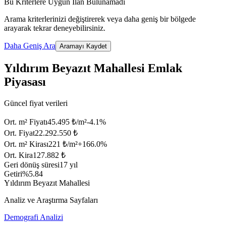
Bu Kriterlere Uygun İlan Bulunamadı
Arama kriterlerinizi değiştirerek veya daha geniş bir bölgede
arayarak tekrar deneyebilirsiniz.
Daha Geniş Ara
Aramayı Kaydet
Yıldırım Beyazıt Mahallesi Emlak
Piyasası
Güncel fiyat verileri
Ort. m² Fiyatı
45.495 ₺/m²
-4.1
%
Ort. Fiyat
22.292.550 ₺
Ort. m² Kirası
221 ₺/m²
+
166.0
%
Ort. Kira
127.882 ₺
Geri dönüş süresi
17 yıl
Getiri
%5.84
Yıldırım Beyazıt Mahallesi
Analiz ve Araştırma Sayfaları
Demografi Analizi