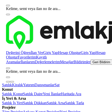
Kelime, semt veya ilan no ile ara...
Değerini Öğren
İlan Ver
Giriş Yap
Hesap Oluştur
Giriş Yap
Hesap
Oluştur
Favorilerim
Kayıtlı
Aramalar
İlanlarım
Değerlemelerim
Mesajlar
Bildirimler
Geri Bildirim
Kelime, semt veya ilan no ile ara...
Satılık
Kiralık
Yatırım
Danışmanlar
Sat
Konut
Satılık Konut
Satılık Daire
Yeni İlanlar
Haritada Ara
İş Yeri & Arsa
Satılık İş Yeri
Satılık Dükkan
Satılık Arsa
Satılık Tarla
Projeler
Tüm Projeler
Ankara Konut Projeleri
Yeni Projeler