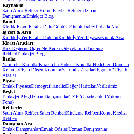
Kaynaklar
Satın Alma Rehberi
Konut Kredisi Rehberi
Uzman
Danışmanlar
Emlakjet Blog
Konut
Kiralık Konut
Kiralık Daire
Günlük Kiralık Daire
Haritada Ara
İş Yeri & Arsa
Kiralık İş Yeri
Kiralık Dükkan
Kiralık İş Yeri Piyasası
Kiralık Arsa
Kiracı Araçları
Kira Değerini Öğren
Ne Kadar Ödeyebilirim
Kiralama
Rehberi
Emlakjet Blog
İlanlar
Yatırımlık Konutlar
Kira Geliri Yüksek Konutlar
Hızlı Geri Dönüşlü
Konutlar
Fiyatı Düşen Konutlar
Yatırımlık Arsalar
Uygun m² Fiyatlı
Arsalar
Piyasa
Emlak Piyasası
Demografi Analizi
Değer Haritaları
Verilerimiz
Keşfet
Emlakjet Blog
Uzman Danışmanlar
GYF (Gayrimenkul Yatırım
Fonu)
Rehberler
Satın Alma Rehberi
Satıcı Rehberi
Kiralama Rehberi
Konut Kredisi
Rehberi
Danışman Ara
Emlak Danışmanları
Emlak Ofisleri
Uzman Danışmanlar