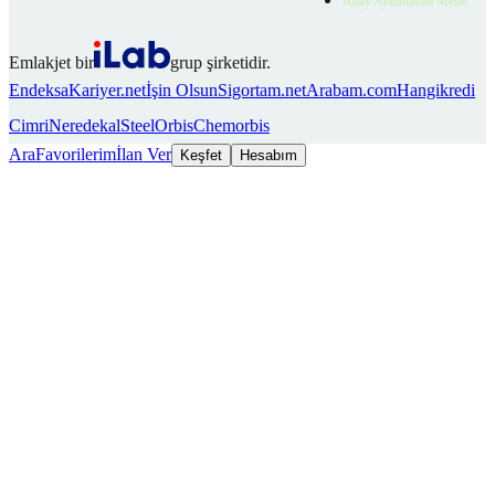
Aday Aydınlatma Metni
Emlakjet bir
grup şirketidir.
Endeksa
Kariyer.net
İşin Olsun
Sigortam.net
Arabam.com
Hangikredi
Cimri
Neredekal
SteelOrbis
Chemorbis
Ara
Favorilerim
İlan Ver
Keşfet
Hesabım