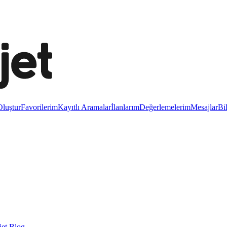
luştur
Favorilerim
Kayıtlı Aramalar
İlanlarım
Değerlemelerim
Mesajlar
Bi
et Blog