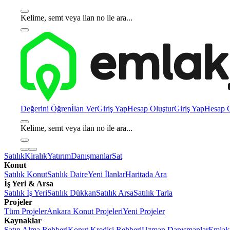
Kelime, semt veya ilan no ile ara...
Değerini Öğren
İlan Ver
Giriş Yap
Hesap Oluştur
Giriş Yap
Hesap O
Kelime, semt veya ilan no ile ara...
Satılık
Kiralık
Yatırım
Danışmanlar
Sat
Konut
Satılık Konut
Satılık Daire
Yeni İlanlar
Haritada Ara
İş Yeri & Arsa
Satılık İş Yeri
Satılık Dükkan
Satılık Arsa
Satılık Tarla
Projeler
Tüm Projeler
Ankara Konut Projeleri
Yeni Projeler
Kaynaklar
Satın Alma Rehberi
Konut Kredisi Rehberi
Uzman Danışmanlar
Emlakj