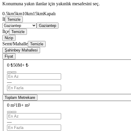
Konumuna yakın ilanlar için yakınlık mesafesini seç.
0.5km
5km
10km
15km
Kapalı
İl
Temizle
Gaziantep
İlçe
Temizle
Nizip
Semt/Mahalle
Temizle
Şahinbey Mahallesi
Fiyat
0 ₺
50M+ ₺
—
Toplam Metrekare
0 m²
1B+ m²
—