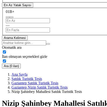
En Az Yatak Sayısı
0
1B+
—
Arama Kelimesi
Otomatik ara
İlan olmayan seçenekleri gizle
Ara (0 ilan)
Ana Sayfa
Satılık Turistik Tesis
Gaziantep Satılık Turistik Tesis
Gaziantep Nizip Satılık Turistik Tesis
Nizip Şahinbey Mahallesi Satılık Turistik Tesis
Nizip Şahinbey Mahallesi Satılık