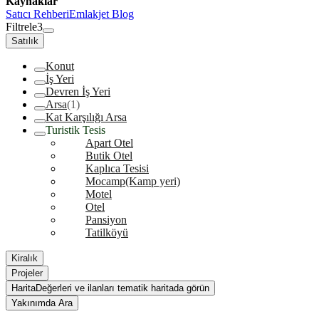
Kaynaklar
Satıcı Rehberi
Emlakjet Blog
Filtrele
3
Satılık
Konut
İş Yeri
Devren İş Yeri
Arsa
(1)
Kat Karşılığı Arsa
Turistik Tesis
Apart Otel
Butik Otel
Kaplıca Tesisi
Mocamp(Kamp yeri)
Motel
Otel
Pansiyon
Tatilköyü
Kiralık
Projeler
Harita
Değerleri ve ilanları tematik haritada görün
Yakınımda Ara