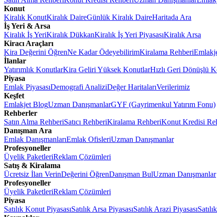
Konut
Kiralık Konut
Kiralık Daire
Günlük Kiralık Daire
Haritada Ara
İş Yeri & Arsa
Kiralık İş Yeri
Kiralık Dükkan
Kiralık İş Yeri Piyasası
Kiralık Arsa
Kiracı Araçları
Kira Değerini Öğren
Ne Kadar Ödeyebilirim
Kiralama Rehberi
Emlakj
İlanlar
Yatırımlık Konutlar
Kira Geliri Yüksek Konutlar
Hızlı Geri Dönüşlü K
Piyasa
Emlak Piyasası
Demografi Analizi
Değer Haritaları
Verilerimiz
Keşfet
Emlakjet Blog
Uzman Danışmanlar
GYF (Gayrimenkul Yatırım Fonu)
Rehberler
Satın Alma Rehberi
Satıcı Rehberi
Kiralama Rehberi
Konut Kredisi Re
Danışman Ara
Emlak Danışmanları
Emlak Ofisleri
Uzman Danışmanlar
Profesyoneller
Üyelik Paketleri
Reklam Çözümleri
Satış & Kiralama
Ücretsiz İlan Verin
Değerini Öğren
Danışman Bul
Uzman Danışmanlar
Profesyoneller
Üyelik Paketleri
Reklam Çözümleri
Piyasa
Satılık Konut Piyasası
Satılık Arsa Piyasası
Satılık Arazi Piyasası
Satılı