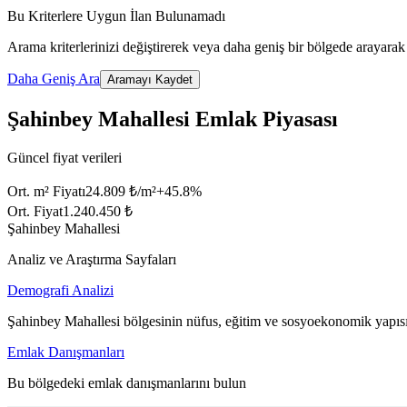
Bu Kriterlere Uygun İlan Bulunamadı
Arama kriterlerinizi değiştirerek veya daha geniş bir bölgede arayarak 
Daha Geniş Ara
Aramayı Kaydet
Şahinbey Mahallesi Emlak Piyasası
Güncel fiyat verileri
Ort. m² Fiyatı
24.809 ₺/m²
+
45.8
%
Ort. Fiyat
1.240.450 ₺
Şahinbey Mahallesi
Analiz ve Araştırma Sayfaları
Demografi Analizi
Şahinbey Mahallesi bölgesinin nüfus, eğitim ve sosyoekonomik yapısı
Emlak Danışmanları
Bu bölgedeki emlak danışmanlarını bulun