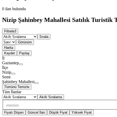
0
ilan bulundu
Nizip Şahinbey Mahallesi Satılık Turistik T
Filtrele
3
Sırala
Görünüm
Harita
Kaydet
Paylaş
İl
Gaziantep
İlçe
Nizip
Semt
Şahinbey Mahallesi
Tümünü Temizle
Tüm İlanlar
Akıllı Sıralama
Fiyatı Düşen
Güncel İlan
Düşük Fiyat
Yüksek Fiyat