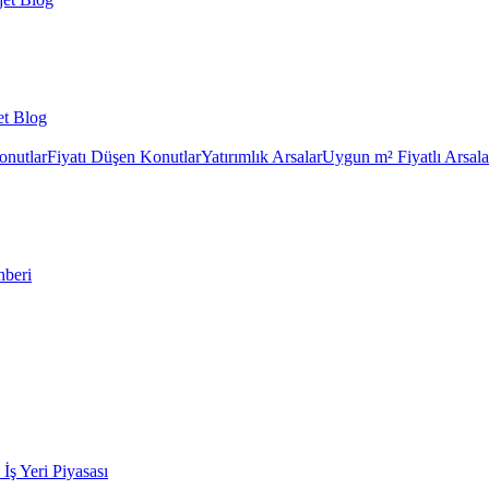
et Blog
onutlar
Fiyatı Düşen Konutlar
Yatırımlık Arsalar
Uygun m² Fiyatlı Arsala
hberi
k İş Yeri Piyasası