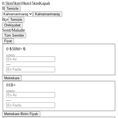
0.5km
5km
10km
15km
Kapalı
İl
Temizle
Kahramanmaraş
İlçe
Temizle
Onikişubat
Semt/Mahalle
Tüm Semtler
Fiyat
0 ₺
50M+ ₺
—
Metrekare
0
1B+
—
Metrekare Birim Fiyatı