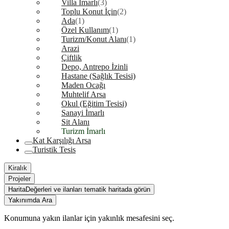
Villa İmarlı
(3)
Toplu Konut İçin
(2)
Ada
(1)
Özel Kullanım
(1)
Turizm/Konut Alanı
(1)
Arazi
Çiftlik
Depo, Antrepo İzinli
Hastane (Sağlık Tesisi)
Maden Ocağı
Muhtelif Arsa
Okul (Eğitim Tesisi)
Sanayi İmarlı
Sit Alanı
Turizm İmarlı
Kat Karşılığı Arsa
Turistik Tesis
Kiralık
Projeler
Harita
Değerleri ve ilanları tematik haritada görün
Yakınımda Ara
Konumuna yakın ilanlar için yakınlık mesafesini seç.