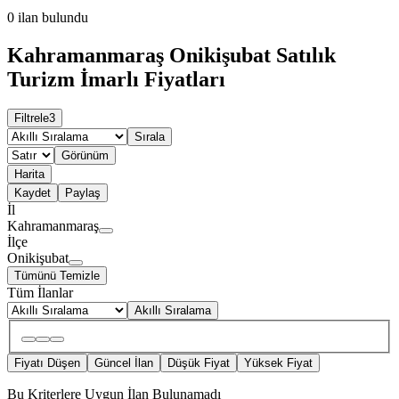
0
ilan bulundu
Kahramanmaraş Onikişubat Satılık
Turizm İmarlı Fiyatları
Filtrele
3
Sırala
Görünüm
Harita
Kaydet
Paylaş
İl
Kahramanmaraş
İlçe
Onikişubat
Tümünü Temizle
Tüm İlanlar
Akıllı Sıralama
Fiyatı Düşen
Güncel İlan
Düşük Fiyat
Yüksek Fiyat
Bu Kriterlere Uygun İlan Bulunamadı