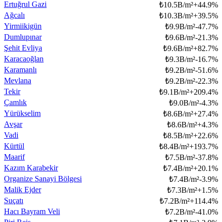
Ertuğrul Gazi
₺
10.5B/m²
+
44.9
%
Ağcalı
₺
10.3B/m²
+
39.5
%
Yirmiikigün
₺
9.9B/m²
-47.7
%
Dumlupınar
₺
9.6B/m²
-21.3
%
Şehit Evliya
₺
9.6B/m²
+
82.7
%
Karacaoğlan
₺
9.3B/m²
-16.7
%
Karamanlı
₺
9.2B/m²
-51.6
%
Mevlana
₺
9.2B/m²
-22.3
%
Tekir
₺
9.1B/m²
+
209.4
%
Çamlık
₺
9.0B/m²
-4.3
%
Yürükselim
₺
8.6B/m²
+
27.4
%
Avşar
₺
8.6B/m²
+
4.3
%
Vadi
₺
8.5B/m²
+
22.6
%
Kürtül
₺
8.4B/m²
+
193.7
%
Maarif
₺
7.5B/m²
-37.8
%
Kazım Karabekir
₺
7.4B/m²
+
20.1
%
Organize Sanayi Bölgesi
₺
7.4B/m²
-3.9
%
Malik Ejder
₺
7.3B/m²
+
1.5
%
Suçatı
₺
7.2B/m²
+
114.4
%
Hacı Bayram Veli
₺
7.2B/m²
-41.0
%