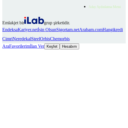
Aday Aydınlatma Metni
Emlakjet bir
grup şirketidir.
Endeksa
Kariyer.net
İşin Olsun
Sigortam.net
Arabam.com
Hangikredi
Cimri
Neredekal
SteelOrbis
Chemorbis
Ara
Favorilerim
İlan Ver
Keşfet
Hesabım