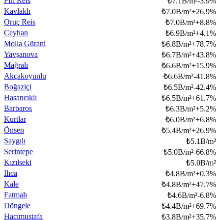
Piri Reis
₺
7.1B/m²
-3.9
%
Kavlaklı
₺
7.0B/m²
+
26.9
%
Oruç Reis
₺
7.0B/m²
+
8.8
%
Ceyhan
₺
6.9B/m²
+
4.1
%
Molla Gürani
₺
6.8B/m²
+
78.7
%
Yavşanova
₺
6.7B/m²
+
43.8
%
Mağralı
₺
6.6B/m²
+
15.9
%
Akçakoyunlu
₺
6.6B/m²
-41.8
%
Boğaziçi
₺
6.5B/m²
-42.4
%
Hasancıklı
₺
6.5B/m²
+
61.7
%
Barbaros
₺
6.3B/m²
+
5.2
%
Kurtlar
₺
6.0B/m²
+
6.8
%
Önsen
₺
5.4B/m²
+
26.9
%
Saygılı
₺
5.1B/m²
Serintepe
₺
5.0B/m²
-66.8
%
Kızılseki
₺
5.0B/m²
Ilıca
₺
4.8B/m²
+
0.3
%
Kale
₺
4.8B/m²
+
47.7
%
Fatmalı
₺
4.6B/m²
-6.8
%
Döngele
₺
4.4B/m²
+
69.7
%
Hacımustafa
₺
3.8B/m²
+
35.7
%