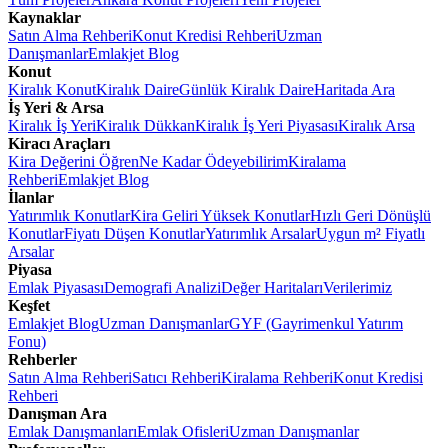
Kaynaklar
Satın Alma Rehberi
Konut Kredisi Rehberi
Uzman
Danışmanlar
Emlakjet Blog
Konut
Kiralık Konut
Kiralık Daire
Günlük Kiralık Daire
Haritada Ara
İş Yeri & Arsa
Kiralık İş Yeri
Kiralık Dükkan
Kiralık İş Yeri Piyasası
Kiralık Arsa
Kiracı Araçları
Kira Değerini Öğren
Ne Kadar Ödeyebilirim
Kiralama
Rehberi
Emlakjet Blog
İlanlar
Yatırımlık Konutlar
Kira Geliri Yüksek Konutlar
Hızlı Geri Dönüşlü
Konutlar
Fiyatı Düşen Konutlar
Yatırımlık Arsalar
Uygun m² Fiyatlı
Arsalar
Piyasa
Emlak Piyasası
Demografi Analizi
Değer Haritaları
Verilerimiz
Keşfet
Emlakjet Blog
Uzman Danışmanlar
GYF (Gayrimenkul Yatırım
Fonu)
Rehberler
Satın Alma Rehberi
Satıcı Rehberi
Kiralama Rehberi
Konut Kredisi
Rehberi
Danışman Ara
Emlak Danışmanları
Emlak Ofisleri
Uzman Danışmanlar