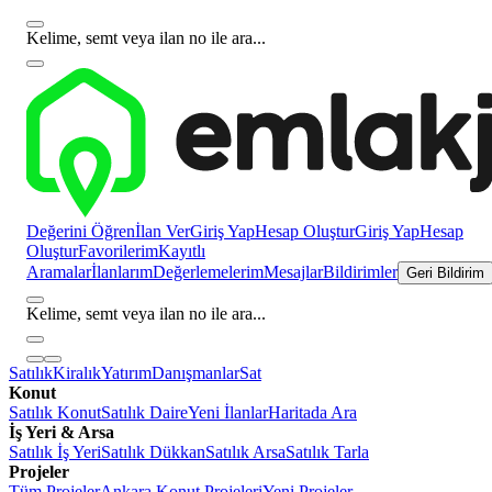
Kelime, semt veya ilan no ile ara...
Değerini Öğren
İlan Ver
Giriş Yap
Hesap Oluştur
Giriş Yap
Hesap
Oluştur
Favorilerim
Kayıtlı
Aramalar
İlanlarım
Değerlemelerim
Mesajlar
Bildirimler
Geri Bildirim
Kelime, semt veya ilan no ile ara...
Satılık
Kiralık
Yatırım
Danışmanlar
Sat
Konut
Satılık Konut
Satılık Daire
Yeni İlanlar
Haritada Ara
İş Yeri & Arsa
Satılık İş Yeri
Satılık Dükkan
Satılık Arsa
Satılık Tarla
Projeler
Tüm Projeler
Ankara Konut Projeleri
Yeni Projeler