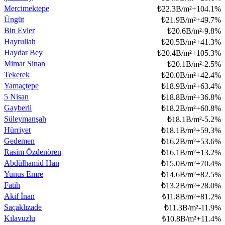
Mercimektepe
₺
22.3B/m²
+
104.1
%
Üngüt
₺
21.9B/m²
+
49.7
%
Bin Evler
₺
20.6B/m²
-9.8
%
Hayrullah
₺
20.5B/m²
+
41.3
%
Haydar Bey
₺
20.4B/m²
+
105.3
%
Mimar Sinan
₺
20.1B/m²
-2.5
%
Tekerek
₺
20.0B/m²
+
42.4
%
Yamaçtepe
₺
18.9B/m²
+
63.4
%
5 Nisan
₺
18.8B/m²
+
36.8
%
Gayberli
₺
18.2B/m²
+
60.8
%
Süleymanşah
₺
18.1B/m²
-5.2
%
Hürriyet
₺
18.1B/m²
+
59.3
%
Gedemen
₺
16.2B/m²
+
53.6
%
Rasim Özdenören
₺
16.1B/m²
+
13.2
%
Abdülhamid Han
₺
15.0B/m²
+
70.4
%
Yunus Emre
₺
14.6B/m²
+
82.5
%
Fatih
₺
13.2B/m²
+
28.0
%
Akif İnan
₺
11.8B/m²
+
81.2
%
Saçaklızade
₺
11.3B/m²
-11.9
%
Kılavuzlu
₺
10.8B/m²
+
11.4
%