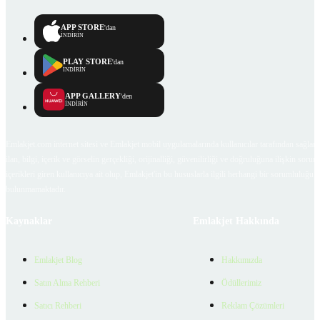
APP STORE
'dan
İNDİRİN
PLAY STORE
'dan
İNDİRİN
APP GALLERY
'den
İNDİRİN
Emlakjet.com internet sitesi ve Emlakjet mobil uygulamalarında kullanıcılar tarafından sağlana
ilan, bilgi, içerik ve görselin gerçekliği, orijinalliği, güvenilirliği ve doğruluğuna ilişkin soru
içerikleri giren kullanıcıya ait olup, Emlakjet'in bu hususlarla ilgili herhangi bir sorumluluğu
bulunmamaktadır.
Kaynaklar
Emlakjet Hakkında
Emlakjet Blog
Hakkımızda
Satın Alma Rehberi
Ödüllerimiz
Satıcı Rehberi
Reklam Çözümleri