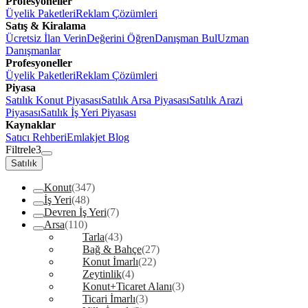
Profesyoneller
Üyelik Paketleri
Reklam Çözümleri
Satış & Kiralama
Ücretsiz İlan Verin
Değerini Öğren
Danışman Bul
Uzman
Danışmanlar
Profesyoneller
Üyelik Paketleri
Reklam Çözümleri
Piyasa
Satılık Konut Piyasası
Satılık Arsa Piyasası
Satılık Arazi
Piyasası
Satılık İş Yeri Piyasası
Kaynaklar
Satıcı Rehberi
Emlakjet Blog
Filtrele
3
Satılık
Konut
(347)
İş Yeri
(48)
Devren İş Yeri
(7)
Arsa
(110)
Tarla
(43)
Bağ & Bahçe
(27)
Konut İmarlı
(22)
Zeytinlik
(4)
Konut+Ticaret Alanı
(3)
Ticari İmarlı
(3)