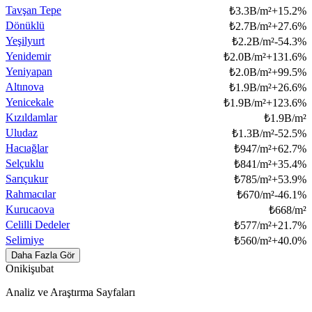
Tavşan Tepe
₺
3.3B/m²
+
15.2
%
Dönüklü
₺
2.7B/m²
+
27.6
%
Yeşilyurt
₺
2.2B/m²
-54.3
%
Yenidemir
₺
2.0B/m²
+
131.6
%
Yeniyapan
₺
2.0B/m²
+
99.5
%
Altınova
₺
1.9B/m²
+
26.6
%
Yenicekale
₺
1.9B/m²
+
123.6
%
Kızıldamlar
₺
1.9B/m²
Uludaz
₺
1.3B/m²
-52.5
%
Hacıağlar
₺
947/m²
+
62.7
%
Selçuklu
₺
841/m²
+
35.4
%
Sarıçukur
₺
785/m²
+
53.9
%
Rahmacılar
₺
670/m²
-46.1
%
Kurucaova
₺
668/m²
Celilli Dedeler
₺
577/m²
+
21.7
%
Selimiye
₺
560/m²
+
40.0
%
Daha Fazla Gör
Onikişubat
Analiz ve Araştırma Sayfaları