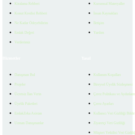
Kiralama Rehberi
Kurumsal Materyaller
Konut Kredisi Rehberi
İnsan Kaynakları
Ne Kadar Ödeyebilirim
İletişim
Emlak Değeri
Yardım
Verilerimiz
Hizmetler
Yasal
Danışman Bul
Kullanım Koşulları
Projeler
Bireysel Üyelik Sözleşmesi
Ücretsiz İlan Verin
Çerez Politikası ve Aydınlat
Üyelik Paketleri
Çerez Ayarları
EmlakZeka Asistan
Kullanıcı Veri Gizliliği Bildi
Uzman Danışmanlar
Ziyaretçi Veri Gizliliği
Müşteri Yetkilisi Veri Gizlili