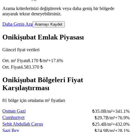
Arama kriterlerinizi değiştirerek veya daha geniş bir bölgede
arayarak tekrar deneyebilirsiniz.
Daha Geniş Ara
Aramayı Kaydet
Onikişubat Emlak Piyasası
Güncel fiyat verileri
Ort. m² Fiyatı
8.170 ₺/m²
+
17.6
%
Ort. Fiyat
4.583.370 ₺
Onikişubat Bölgeleri Fiyat
Karşılaştırması
81 bölge için ortalama m² fiyatları
Osman Gazi
₺
35.0B/m²
+
341.1
%
Cumhuriyet
₺
29.7B/m²
+
76.9
%
Şehit Abdullah Çavuş
₺
25.4B/m²
+
432.0
%
Şazi Bey
₺
24.9B/m²
+
28.1
%