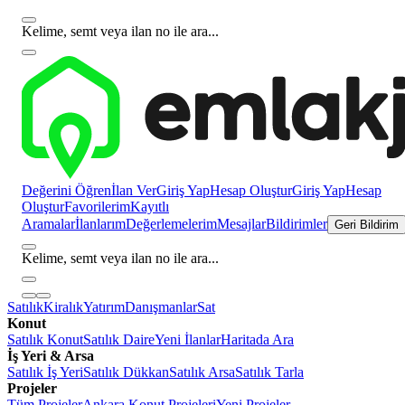
Kelime, semt veya ilan no ile ara...
Değerini Öğren
İlan Ver
Giriş Yap
Hesap Oluştur
Giriş Yap
Hesap
Oluştur
Favorilerim
Kayıtlı
Aramalar
İlanlarım
Değerlemelerim
Mesajlar
Bildirimler
Geri Bildirim
Kelime, semt veya ilan no ile ara...
Satılık
Kiralık
Yatırım
Danışmanlar
Sat
Konut
Satılık Konut
Satılık Daire
Yeni İlanlar
Haritada Ara
İş Yeri & Arsa
Satılık İş Yeri
Satılık Dükkan
Satılık Arsa
Satılık Tarla
Projeler
Tüm Projeler
Ankara Konut Projeleri
Yeni Projeler