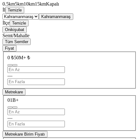
0.5km
5km
10km
15km
Kapalı
İl
Temizle
Kahramanmaraş
İlçe
Temizle
Onikişubat
Semt/Mahalle
Tüm Semtler
Fiyat
0 ₺
50M+ ₺
—
Metrekare
0
1B+
—
Metrekare Birim Fiyatı