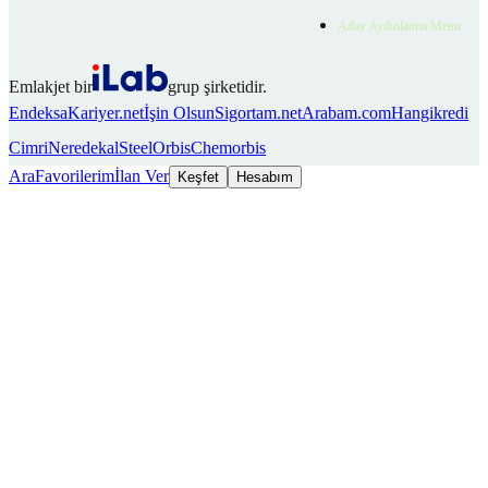
Aday Aydınlatma Metni
Emlakjet bir
grup şirketidir.
Endeksa
Kariyer.net
İşin Olsun
Sigortam.net
Arabam.com
Hangikredi
Cimri
Neredekal
SteelOrbis
Chemorbis
Ara
Favorilerim
İlan Ver
Keşfet
Hesabım