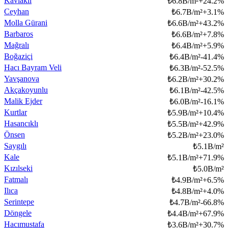
Kavlaklı
₺
6.8B/m²
+
24.2
%
Ceyhan
₺
6.7B/m²
+
3.1
%
Molla Gürani
₺
6.6B/m²
+
43.2
%
Barbaros
₺
6.6B/m²
+
7.8
%
Mağralı
₺
6.4B/m²
+
5.9
%
Boğaziçi
₺
6.4B/m²
-41.4
%
Hacı Bayram Veli
₺
6.3B/m²
-52.5
%
Yavşanova
₺
6.2B/m²
+
30.2
%
Akçakoyunlu
₺
6.1B/m²
-42.5
%
Malik Ejder
₺
6.0B/m²
-16.1
%
Kurtlar
₺
5.9B/m²
+
10.4
%
Hasancıklı
₺
5.5B/m²
+
42.9
%
Önsen
₺
5.2B/m²
+
23.0
%
Saygılı
₺
5.1B/m²
Kale
₺
5.1B/m²
+
71.9
%
Kızılseki
₺
5.0B/m²
Fatmalı
₺
4.9B/m²
+
6.5
%
Ilıca
₺
4.8B/m²
+
4.0
%
Serintepe
₺
4.7B/m²
-66.8
%
Döngele
₺
4.4B/m²
+
67.9
%
Hacımustafa
₺
3.6B/m²
+
30.7
%