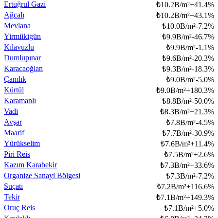
Ertuğrul Gazi
₺
10.2B/m²
+
41.4
%
Ağcalı
₺
10.2B/m²
+
43.1
%
Mevlana
₺
10.0B/m²
-7.2
%
Yirmiikigün
₺
9.9B/m²
-46.7
%
Kılavuzlu
₺
9.9B/m²
-1.1
%
Dumlupınar
₺
9.6B/m²
-20.3
%
Karacaoğlan
₺
9.3B/m²
-18.3
%
Çamlık
₺
9.0B/m²
-5.0
%
Kürtül
₺
9.0B/m²
+
180.3
%
Karamanlı
₺
8.8B/m²
-50.0
%
Vadi
₺
8.3B/m²
+
21.3
%
Avşar
₺
7.8B/m²
-4.5
%
Maarif
₺
7.7B/m²
-30.9
%
Yürükselim
₺
7.6B/m²
+
11.4
%
Piri Reis
₺
7.5B/m²
+
2.6
%
Kazım Karabekir
₺
7.3B/m²
+
33.6
%
Organize Sanayi Bölgesi
₺
7.3B/m²
-7.2
%
Suçatı
₺
7.2B/m²
+
116.6
%
Tekir
₺
7.1B/m²
+
149.3
%
Oruç Reis
₺
7.1B/m²
+
5.0
%