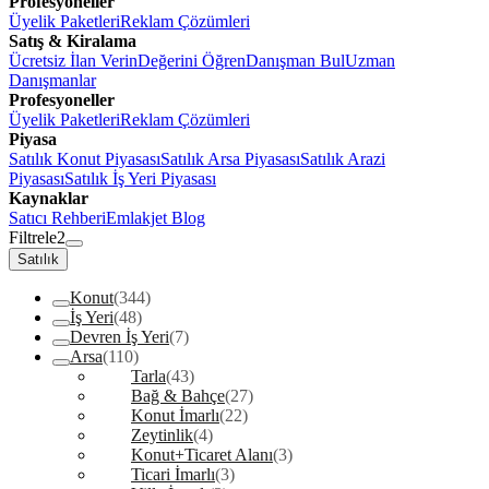
Profesyoneller
Üyelik Paketleri
Reklam Çözümleri
Satış & Kiralama
Ücretsiz İlan Verin
Değerini Öğren
Danışman Bul
Uzman
Danışmanlar
Profesyoneller
Üyelik Paketleri
Reklam Çözümleri
Piyasa
Satılık Konut Piyasası
Satılık Arsa Piyasası
Satılık Arazi
Piyasası
Satılık İş Yeri Piyasası
Kaynaklar
Satıcı Rehberi
Emlakjet Blog
Filtrele
2
Satılık
Konut
(344)
İş Yeri
(48)
Devren İş Yeri
(7)
Arsa
(110)
Tarla
(43)
Bağ & Bahçe
(27)
Konut İmarlı
(22)
Zeytinlik
(4)
Konut+Ticaret Alanı
(3)
Ticari İmarlı
(3)