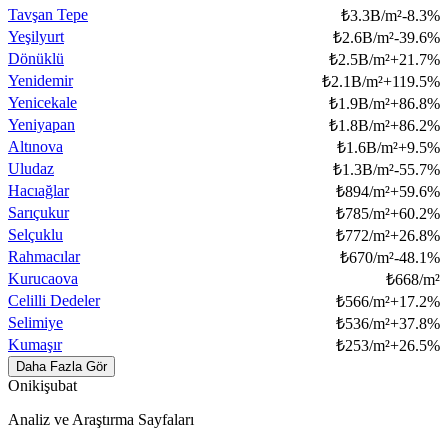
Tavşan Tepe
₺
3.3B/m²
-8.3
%
Yeşilyurt
₺
2.6B/m²
-39.6
%
Dönüklü
₺
2.5B/m²
+
21.7
%
Yenidemir
₺
2.1B/m²
+
119.5
%
Yenicekale
₺
1.9B/m²
+
86.8
%
Yeniyapan
₺
1.8B/m²
+
86.2
%
Altınova
₺
1.6B/m²
+
9.5
%
Uludaz
₺
1.3B/m²
-55.7
%
Hacıağlar
₺
894/m²
+
59.6
%
Sarıçukur
₺
785/m²
+
60.2
%
Selçuklu
₺
772/m²
+
26.8
%
Rahmacılar
₺
670/m²
-48.1
%
Kurucaova
₺
668/m²
Celilli Dedeler
₺
566/m²
+
17.2
%
Selimiye
₺
536/m²
+
37.8
%
Kumaşır
₺
253/m²
+
26.5
%
Daha Fazla Gör
Onikişubat
Analiz ve Araştırma Sayfaları