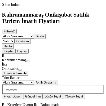
0
ilan bulundu
Kahramanmaraş Onikişubat Satılık
Turizm İmarlı Fiyatları
Filtrele
2
Sırala
Görünüm
Harita
Kaydet
Paylaş
İl
Kahramanmaraş
İlçe
Onikişubat
Tümünü Temizle
Tüm İlanlar
Akıllı Sıralama
Fiyatı Düşen
Güncel İlan
Düşük Fiyat
Yüksek Fiyat
Bu Kriterlere Uygun İlan Bulunamadı