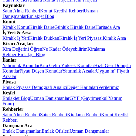
Kaynaklar
Satın Alma Rehberi
Konut Kredisi Rehberi
Uzman
Danışmanlar
Emlakjet Blog
Konut
Kiralık Konut
Kiralık Daire
Günlük Kiralık Daire
Haritada Ara
İş Yeri & Arsa
Kiralık İş Yeri
Kiralık Dükkan
Kiralık İş Yeri Piyasası
Kiralık Arsa
Kiracı Araçları
Kira Değerini Öğren
Ne Kadar Ödeyebilirim
Kiralama
Rehberi
Emlakjet Blog
İlanlar
Yatırımlık Konutlar
Kira Geliri Yüksek Konutlar
Hızlı Geri Dönüşlü
Konutlar
Fiyatı Düşen Konutlar
Yatırımlık Arsalar
Uygun m² Fiyatlı
Arsalar
Piyasa
Emlak Piyasası
Demografi Analizi
Değer Haritaları
Verilerimiz
Keşfet
Emlakjet Blog
Uzman Danışmanlar
GYF (Gayrimenkul Yatırım
Fonu)
Rehberler
Satın Alma Rehberi
Satıcı Rehberi
Kiralama Rehberi
Konut Kredisi
Rehberi
Danışman Ara
Emlak Danışmanları
Emlak Ofisleri
Uzman Danışmanlar