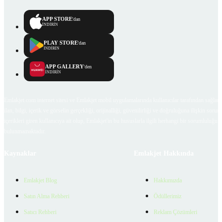
APP STORE
'dan
İNDİRİN
PLAY STORE
'dan
İNDİRİN
APP GALLERY
'den
İNDİRİN
Emlakjet.com internet sitesi ve Emlakjet mobil uygulamalarında kullanıcılar tarafından sağlana
ilan, bilgi, içerik ve görselin gerçekliği, orijinalliği, güvenilirliği ve doğruluğuna ilişkin soru
içerikleri giren kullanıcıya ait olup, Emlakjet'in bu hususlarla ilgili herhangi bir sorumluluğu
bulunmamaktadır.
Kaynaklar
Emlakjet Hakkında
Emlakjet Blog
Hakkımızda
Satın Alma Rehberi
Ödüllerimiz
Satıcı Rehberi
Reklam Çözümleri