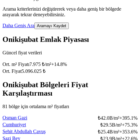
Arama kriterlerinizi değiştirerek veya daha geniş bir bölgede
arayarak tekrar deneyebilirsiniz.
Daha Geniş Ara
Aramayı Kaydet
Onikişubat Emlak Piyasası
Güncel fiyat verileri
Ort. m² Fiyatı
7.975 ₺/m²
+
14.8
%
Ort. Fiyat
5.096.025 ₺
Onikişubat Bölgeleri Fiyat
Karşılaştırması
81 bölge için ortalama m² fiyatları
Osman Gazi
₺
42.0B/m²
+
395.1
%
Cumhuriyet
₺
29.5B/m²
+
75.3
%
Şehit Abdullah Çavuş
₺
25.4B/m²
+
353.6
%
Şazi Bey
₺
23.9B/m²
+
22.6
%