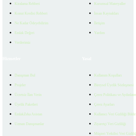
Kiralama Rehberi
Kurumsal Materyaller
Konut Kredisi Rehberi
İnsan Kaynakları
Ne Kadar Ödeyebilirim
İletişim
Emlak Değeri
Yardım
Verilerimiz
Hizmetler
Yasal
Danışman Bul
Kullanım Koşulları
Projeler
Bireysel Üyelik Sözleşmesi
Ücretsiz İlan Verin
Çerez Politikası ve Aydınlat
Üyelik Paketleri
Çerez Ayarları
EmlakZeka Asistan
Kullanıcı Veri Gizliliği Bildi
Uzman Danışmanlar
Ziyaretçi Veri Gizliliği
Müşteri Yetkilisi Veri Gizlili