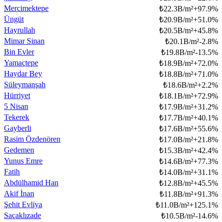
Mercimektepe
₺
22.3B/m²
+
97.9
%
Üngüt
₺
20.9B/m²
+
51.0
%
Hayrullah
₺
20.5B/m²
+
45.8
%
Mimar Sinan
₺
20.1B/m²
-2.8
%
Bin Evler
₺
19.8B/m²
-13.5
%
Yamaçtepe
₺
18.9B/m²
+
72.0
%
Haydar Bey
₺
18.8B/m²
+
71.0
%
Süleymanşah
₺
18.6B/m²
+
2.2
%
Hürriyet
₺
18.1B/m²
+
72.9
%
5 Nisan
₺
17.9B/m²
+
31.2
%
Tekerek
₺
17.7B/m²
+
40.1
%
Gayberli
₺
17.6B/m²
+
55.6
%
Rasim Özdenören
₺
17.0B/m²
+
21.8
%
Gedemen
₺
15.3B/m²
+
42.4
%
Yunus Emre
₺
14.6B/m²
+
77.3
%
Fatih
₺
14.0B/m²
+
31.1
%
Abdülhamid Han
₺
12.8B/m²
+
45.5
%
Akif İnan
₺
11.8B/m²
+
91.3
%
Şehit Evliya
₺
11.0B/m²
+
125.1
%
Saçaklızade
₺
10.5B/m²
-14.6
%