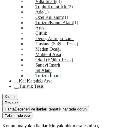
Villa İmarlı
(3)
Toplu Konut İçin
(2)
Ada
(1)
Özel Kullanım
(1)
Turizm/Konut Alanı
(1)
Arazi
Çiftlik
Depo, Antrepo İzinli
Hastane (Sağlık Tesisi)
Maden Ocağı
Muhtelif Arsa
Okul (Eğitim Tesisi)
Sanayi İmarlı
Sit Alanı
Turizm İmarlı
Kat Karşılığı Arsa
Turistik Tesis
Kiralık
Projeler
Harita
Değerleri ve ilanları tematik haritada görün
Yakınımda Ara
Konumuna yakın ilanlar için yakınlık mesafesini seç.