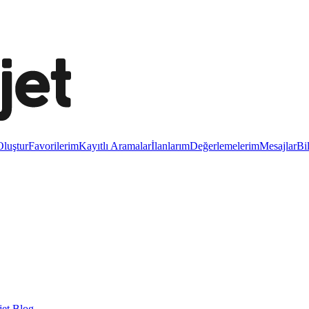
luştur
Favorilerim
Kayıtlı Aramalar
İlanlarım
Değerlemelerim
Mesajlar
Bi
et Blog