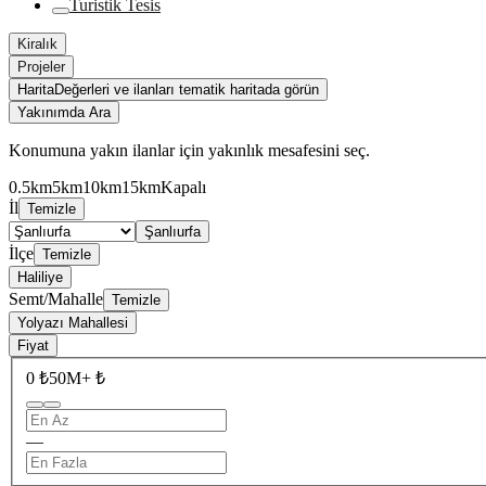
Turistik Tesis
Kiralık
Projeler
Harita
Değerleri ve ilanları tematik haritada görün
Yakınımda Ara
Konumuna yakın ilanlar için yakınlık mesafesini seç.
0.5km
5km
10km
15km
Kapalı
İl
Temizle
Şanlıurfa
İlçe
Temizle
Haliliye
Semt/Mahalle
Temizle
Yolyazı Mahallesi
Fiyat
0 ₺
50M+ ₺
—