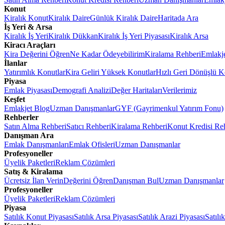
Konut
Kiralık Konut
Kiralık Daire
Günlük Kiralık Daire
Haritada Ara
İş Yeri & Arsa
Kiralık İş Yeri
Kiralık Dükkan
Kiralık İş Yeri Piyasası
Kiralık Arsa
Kiracı Araçları
Kira Değerini Öğren
Ne Kadar Ödeyebilirim
Kiralama Rehberi
Emlakj
İlanlar
Yatırımlık Konutlar
Kira Geliri Yüksek Konutlar
Hızlı Geri Dönüşlü K
Piyasa
Emlak Piyasası
Demografi Analizi
Değer Haritaları
Verilerimiz
Keşfet
Emlakjet Blog
Uzman Danışmanlar
GYF (Gayrimenkul Yatırım Fonu)
Rehberler
Satın Alma Rehberi
Satıcı Rehberi
Kiralama Rehberi
Konut Kredisi Re
Danışman Ara
Emlak Danışmanları
Emlak Ofisleri
Uzman Danışmanlar
Profesyoneller
Üyelik Paketleri
Reklam Çözümleri
Satış & Kiralama
Ücretsiz İlan Verin
Değerini Öğren
Danışman Bul
Uzman Danışmanlar
Profesyoneller
Üyelik Paketleri
Reklam Çözümleri
Piyasa
Satılık Konut Piyasası
Satılık Arsa Piyasası
Satılık Arazi Piyasası
Satılı