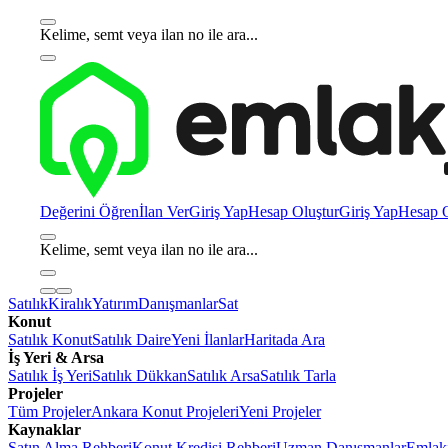
Kelime, semt veya ilan no ile ara...
Değerini Öğren
İlan Ver
Giriş Yap
Hesap Oluştur
Giriş Yap
Hesap O
Kelime, semt veya ilan no ile ara...
Satılık
Kiralık
Yatırım
Danışmanlar
Sat
Konut
Satılık Konut
Satılık Daire
Yeni İlanlar
Haritada Ara
İş Yeri & Arsa
Satılık İş Yeri
Satılık Dükkan
Satılık Arsa
Satılık Tarla
Projeler
Tüm Projeler
Ankara Konut Projeleri
Yeni Projeler
Kaynaklar
Satın Alma Rehberi
Konut Kredisi Rehberi
Uzman Danışmanlar
Emlakj