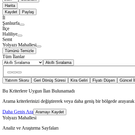
Harita
Kaydet
Paylaş
İl
Şanlıurfa
İlçe
Haliliye
Semt
Yolyazı Mahallesi
Tümünü Temizle
Tüm İlanlar
Akıllı Sıralama
Yatırım Skoru
Geri Dönüş Süresi
Kira Geliri
Fiyatı Düşen
Güncel İ
Bu Kriterlere Uygun İlan Bulunamadı
Arama kriterlerinizi değiştirerek veya daha geniş bir bölgede arayarak 
Daha Geniş Ara
Aramayı Kaydet
Yolyazı Mahallesi
Analiz ve Araştırma Sayfaları