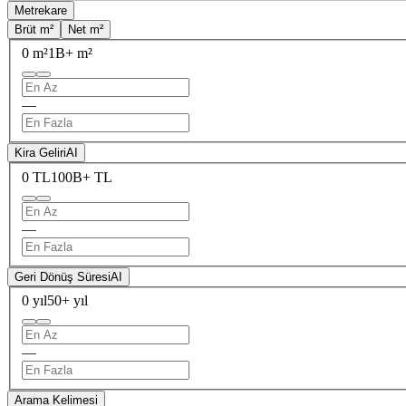
Metrekare
Brüt m²
Net m²
0 m²
1B+ m²
—
Kira Geliri
AI
0 TL
100B+ TL
—
Geri Dönüş Süresi
AI
0 yıl
50+ yıl
—
Arama Kelimesi