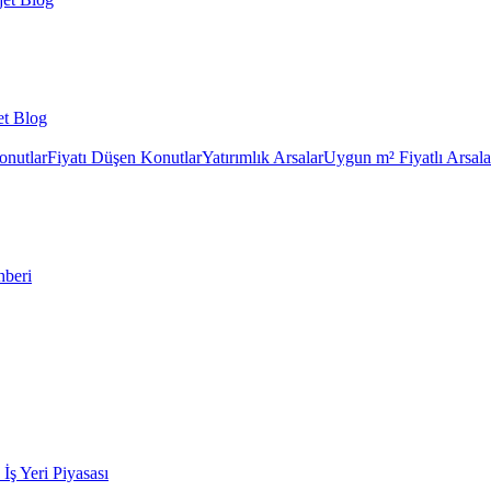
et Blog
onutlar
Fiyatı Düşen Konutlar
Yatırımlık Arsalar
Uygun m² Fiyatlı Arsala
hberi
k İş Yeri Piyasası