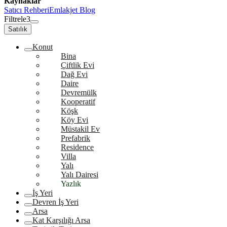
Kaynaklar
Satıcı Rehberi
Emlakjet Blog
Filtrele
3
Satılık
Konut
Bina
Çiftlik Evi
Dağ Evi
Daire
Devremülk
Kooperatif
Köşk
Köy Evi
Müstakil Ev
Prefabrik
Residence
Villa
Yalı
Yalı Dairesi
Yazlık
İş Yeri
Devren İş Yeri
Arsa
Kat Karşılığı Arsa