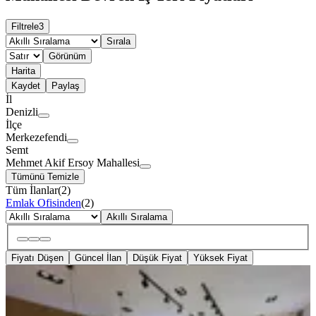
Filtrele
3
Sırala
Görünüm
Harita
Kaydet
Paylaş
İl
Denizli
İlçe
Merkezefendi
Semt
Mehmet Akif Ersoy Mahallesi
Tümünü Temizle
Tüm İlanlar
(
2
)
Emlak Ofisinden
(
2
)
Akıllı Sıralama
Fiyatı Düşen
Güncel İlan
Düşük Fiyat
Yüksek Fiyat
Cadde Üstü Devren Kiralık Mobilya
Mağazası