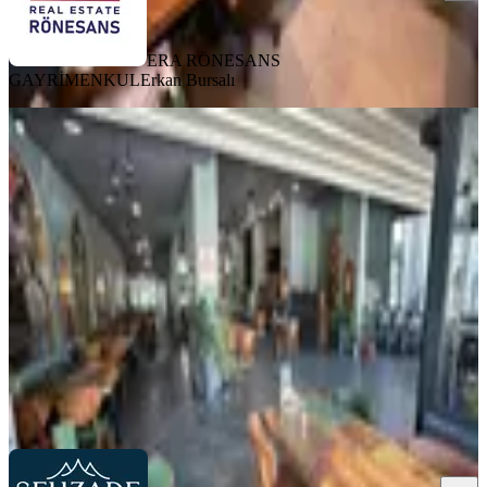
ERA RÖNESANS
GAYRİMENKUL
Erkan Bursalı
%
8
Şehzade'den Acill Selçukbey Devren
Satılık İşlek Cadde Üzeri
Merkezefendi, Selçuk Bey Mahallesi
341 m²
·
Düz Giriş (Zemin)
·
14.05.2026
5.500.000 ₺
6.000.000 ₺
ŞEHZADE GAYRİMENKUL
Ahmet Çetin
Ara