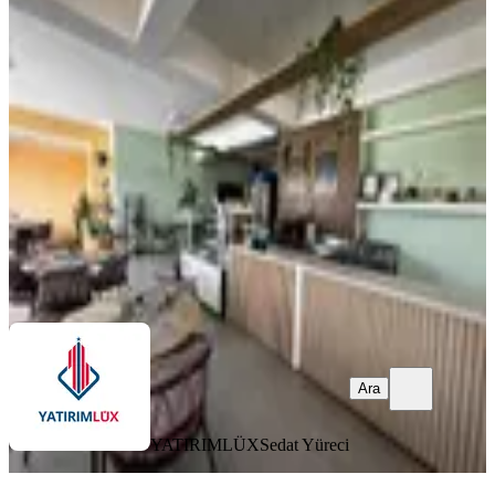
Yatırımlüx'ten Mehmet Akif Ersoy
Mh. Devren Kiralık Dükkan
Merkezefendi, Mehmet Akif Ersoy Mahallesi
341 m²
·
Düz Giriş (Zemin)
·
15.05.2026
4.000.000 ₺
4.300.000 ₺
YATIRIMLÜX
Sedat Yüreci
Ara
Ara
YATIRIMLÜX
Sedat Yüreci