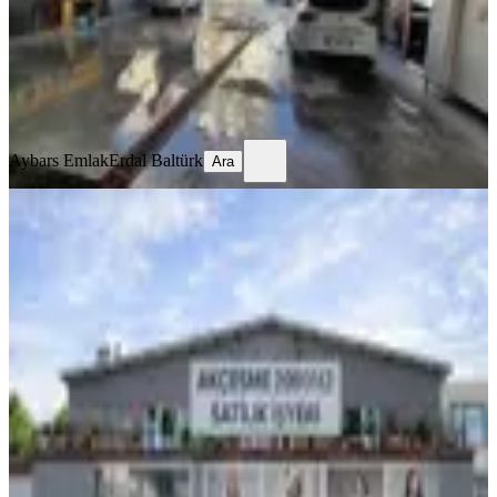
2.100.000 ₺
2.200.000 ₺
Aybars Emlak
Erdal Baltürk
Ara
Aybars Emlak
Erdal Baltürk
Ara
Akçeşme'de Mülküyle Satılık 2000m2
Yatırım Fırsatı İşyeri
Merkezefendi, Akçeşme Mahallesi
1 Oda
·
2100 m²
·
Düz Giriş (Zemin)
·
11.04.2026
36.000.000 ₺
Tercih Gayrimenkul
Osman Şergi