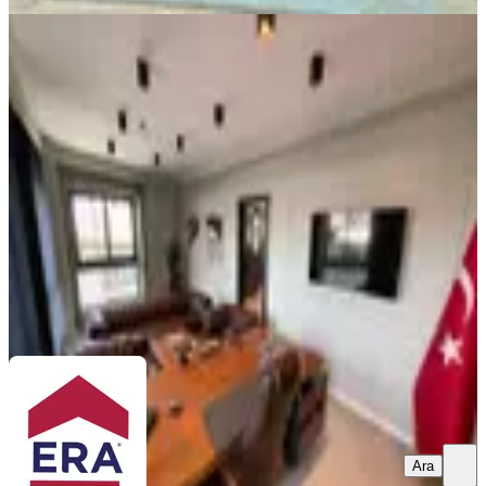
Lise Caddesi Hazır Kurulu Düzen
Devren Satılık Ofis İşyeri
Merkezefendi, Altıntop Mahallesi
3 Oda
·
111 m²
·
Düz Giriş (Zemin)
·
15.06.2026
500.000 ₺
ERA RÖNESANS GAYRİMENKUL
Erkan Bursalı
Ara
Ara