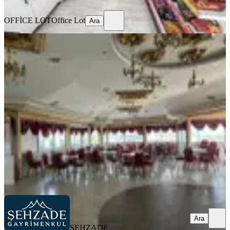
Ara
OFFİCE LOT
Office Lot
Ara
Şehzade'den Merkezi Konumda
Devren Kiralık Düğün&davet Salonu
Merkezefendi, Adalet Mahallesi
1 Oda
·
601 m²
·
Düz Giriş (Zemin)
·
19.05.2026
2.000.000 ₺
ŞEHZADE GAYRİMENKUL
Sevilay Kayaalp
Ara
Ara
ŞEHZADE