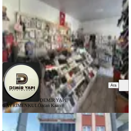
1 Oda
·
66 m²
·
Düz Giriş (Zemin)
·
20.05.2026
650.000 ₺
DEMİR YAPI GAYRİMENKUL
Özcan Kaan
Ara
Ara
DEMİR YAPI
GAYRİMENKUL
Özcan Kaan
Kocakaya Emlaktan Devren Satilik
Market