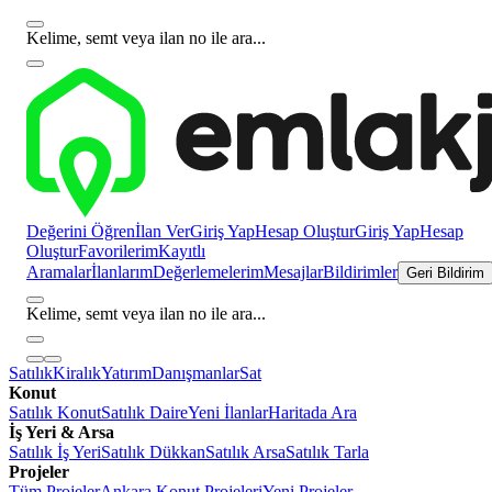
Kelime, semt veya ilan no ile ara...
Değerini Öğren
İlan Ver
Giriş Yap
Hesap Oluştur
Giriş Yap
Hesap
Oluştur
Favorilerim
Kayıtlı
Aramalar
İlanlarım
Değerlemelerim
Mesajlar
Bildirimler
Geri Bildirim
Kelime, semt veya ilan no ile ara...
Satılık
Kiralık
Yatırım
Danışmanlar
Sat
Konut
Satılık Konut
Satılık Daire
Yeni İlanlar
Haritada Ara
İş Yeri & Arsa
Satılık İş Yeri
Satılık Dükkan
Satılık Arsa
Satılık Tarla
Projeler
Tüm Projeler
Ankara Konut Projeleri
Yeni Projeler