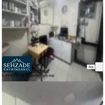
Merkezefendi, Saraylar Mahallesi
7 m²
·
Düz Giriş (Zemin)
·
19.05.2026
2.100.000 ₺
2.149.000 ₺
ŞEHZADE GAYRİMENKUL
Sevilay Kayaalp
Ara
Ara
ŞEHZADE
GAYRİMENKUL
Sevilay Kayaalp
Özel Sağlık Hastanesi Karşısı
Emeklilikten Dolayı Devren
Merkezefendi, Bahçelievler Mahallesi