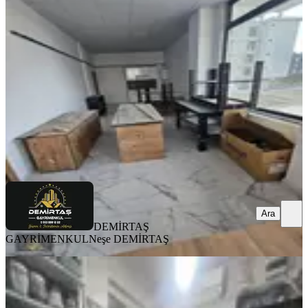
Devren Kıralık Ofis
Merkezefendi, Karahasanlı Mahallesi
1 Oda
·
51 m²
·
Bahçe katı
·
12.06.2026
30.000 ₺
DEMİRTAŞ GAYRİMENKUL
Neşe DEMİRTAŞ
Ara
Ara
DEMİRTAŞ
GAYRİMENKUL
Neşe DEMİRTAŞ
%
2
Şehzade'den Bayram Yerin'deki İşlek
Çay Ocağı Satılıktır