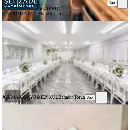
Ara
ŞEHZADE
GAYRİMENKUL
Ahmet Çetin
Çınar'da Devren Kiralık Dükkan
Merkezefendi, Altıntop Mahallesi
3 Oda
·
220 m²
·
Düz Giriş (Zemin)
·
11.07.2026
900.000 ₺
JOYMAX GAYRİMENKUL
Bahadir Torun
Ara
JOYMAX GAYRİMENKUL
Bahadir Torun
Ara
%
6
Yatırımlüx'den Doktorlar Caddesinde
Devren Klinik