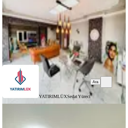
Merkezefendi, Sırakapılar Mahallesi
5+ Oda
·
251 m²
·
07.07.2026
920.000 ₺
975.000 ₺
YATIRIMLÜX
Sedat Yüreci
Ara
Ara
YATIRIMLÜX
Sedat Yüreci
%
11
Denizli'nin En İşlek Caddesinde
Devren Kiralık Güzellik Salonu