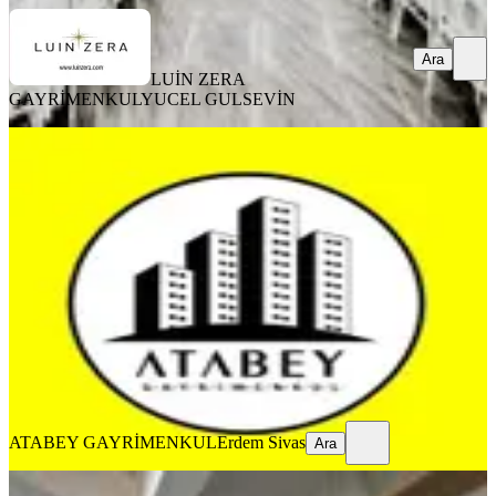
Ara
LUİN ZERA
GAYRİMENKUL
YUCEL GULSEVİN
%
13
Denizli Adalet’de Devren Satılık Pide
Ve Döner Dükkanı
Merkezefendi, Adalet Mahallesi
150 m²
·
Yüksek giriş
·
22.08.2025
1.300.000 ₺
1.500.000 ₺
ATABEY GAYRİMENKUL
Erdem Sivas
Ara
ATABEY GAYRİMENKUL
Erdem Sivas
Ara
%
7