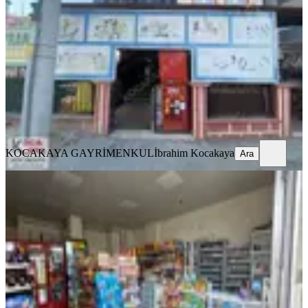
Merkezefendi, Gültepe Mahallesi
1 Oda
·
200 m²
·
Düz Giriş (Zemin)
·
14.12.2025
950.000 ₺
KOCAKAYA GAYRİMENKUL
İbrahim Kocakaya
Ara
KOCAKAYA GAYRİMENKUL
İbrahim Kocakaya
Ara
Nora'dan Yenişafak'ta Devren Satılık
Market
Merkezefendi, Yenişafak Mahallesi
1 Oda
·
70 m²
·
Düz Giriş (Zemin)
·
21.06.2026
1.050.000 ₺