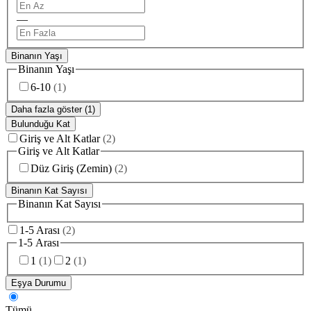
—
Binanın Yaşı
Binanın Yaşı
6-10
(
1
)
Daha fazla göster (1)
Bulunduğu Kat
Giriş ve Alt Katlar
(
2
)
Giriş ve Alt Katlar
Düz Giriş (Zemin)
(
2
)
Binanın Kat Sayısı
Binanın Kat Sayısı
1-5 Arası
(
2
)
1-5 Arası
1
(
1
)
2
(
1
)
Eşya Durumu
Tümü