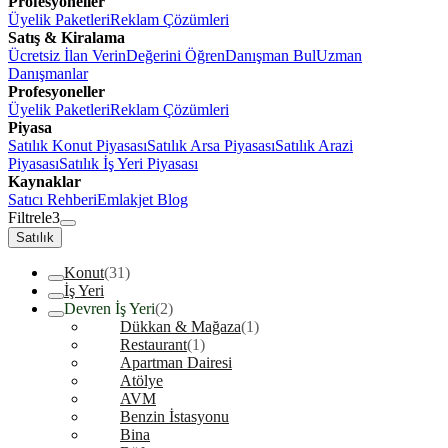
Profesyoneller
Üyelik Paketleri
Reklam Çözümleri
Satış & Kiralama
Ücretsiz İlan Verin
Değerini Öğren
Danışman Bul
Uzman
Danışmanlar
Profesyoneller
Üyelik Paketleri
Reklam Çözümleri
Piyasa
Satılık Konut Piyasası
Satılık Arsa Piyasası
Satılık Arazi
Piyasası
Satılık İş Yeri Piyasası
Kaynaklar
Satıcı Rehberi
Emlakjet Blog
Filtrele
3
Satılık
Konut
(31)
İş Yeri
Devren İş Yeri
(2)
Dükkan & Mağaza
(1)
Restaurant
(1)
Apartman Dairesi
Atölye
AVM
Benzin İstasyonu
Bina