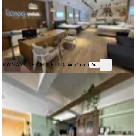
Merkezefendi, Mehmet Akif Ersoy Mahallesi
3 Oda
·
250 m²
·
Düz Giriş (Zemin)
·
20.05.2026
1.400.000 ₺
JOYMAX GAYRİMENKUL
Bahadir Torun
Ara
JOYMAX GAYRİMENKUL
Bahadir Torun
Ara
%
7
Yatırımlüx'ten Mehmet Akif Ersoy
Mh. Devren Kiralık Dükkan
Merkezefendi, Mehmet Akif Ersoy Mahallesi
341 m²
·
Düz Giriş (Zemin)
·
15.05.2026
4.000.000 ₺
4.300.000 ₺