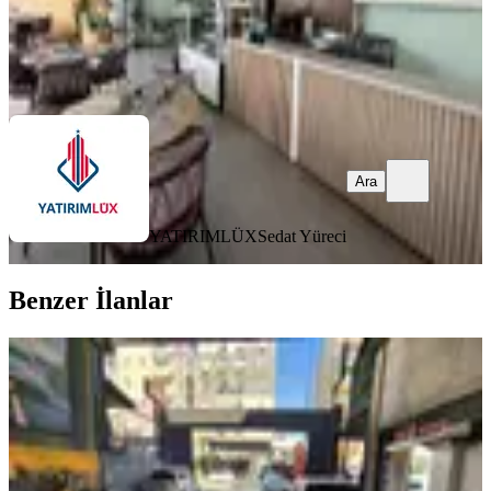
YATIRIMLÜX
Sedat Yüreci
Ara
Ara
YATIRIMLÜX
Sedat Yüreci
Benzer İlanlar
%
5
Aybars'tan Bayram Yerinde Satılık
420 M2 Oto Yıkama
Merkezefendi, Saraylar Mahallesi
1 Oda
·
421 m²
·
Düz Giriş (Zemin)
·
10.04.2026