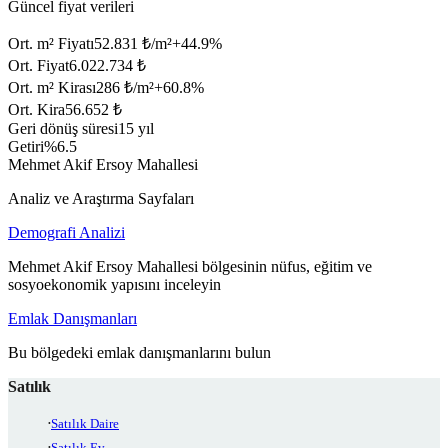
Güncel fiyat verileri
Ort. m² Fiyatı
52.831 ₺/m²
+
44.9
%
Ort. Fiyat
6.022.734 ₺
Ort. m² Kirası
286 ₺/m²
+
60.8
%
Ort. Kira
56.652 ₺
Geri dönüş süresi
15 yıl
Getiri
%6.5
Mehmet Akif Ersoy Mahallesi
Analiz ve Araştırma Sayfaları
Demografi Analizi
Mehmet Akif Ersoy Mahallesi bölgesinin nüfus, eğitim ve
sosyoekonomik yapısını inceleyin
Emlak Danışmanları
Bu bölgedeki emlak danışmanlarını bulun
Satılık
Satılık Daire
Satılık Ev