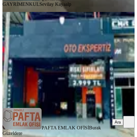
GAYRİMENKUL
Sevilay Kayaalp
%
23
3. Sanayii De Muhteşem Konumda
Devren Kurumsal Oto Ekspertiz
Merkezefendi, Sümer Mahallesi
1 Oda
·
166 m²
·
Düz Giriş (Zemin)
·
01.07.2026
2.750.000 ₺
3.550.000 ₺
PAFTA EMLAK OFİSİ
Burak Güzeldere
Ara
Ara
PAFTA EMLAK OFİSİ
Burak
Güzeldere