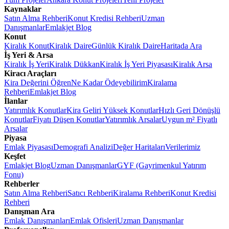
Kaynaklar
Satın Alma Rehberi
Konut Kredisi Rehberi
Uzman
Danışmanlar
Emlakjet Blog
Konut
Kiralık Konut
Kiralık Daire
Günlük Kiralık Daire
Haritada Ara
İş Yeri & Arsa
Kiralık İş Yeri
Kiralık Dükkan
Kiralık İş Yeri Piyasası
Kiralık Arsa
Kiracı Araçları
Kira Değerini Öğren
Ne Kadar Ödeyebilirim
Kiralama
Rehberi
Emlakjet Blog
İlanlar
Yatırımlık Konutlar
Kira Geliri Yüksek Konutlar
Hızlı Geri Dönüşlü
Konutlar
Fiyatı Düşen Konutlar
Yatırımlık Arsalar
Uygun m² Fiyatlı
Arsalar
Piyasa
Emlak Piyasası
Demografi Analizi
Değer Haritaları
Verilerimiz
Keşfet
Emlakjet Blog
Uzman Danışmanlar
GYF (Gayrimenkul Yatırım
Fonu)
Rehberler
Satın Alma Rehberi
Satıcı Rehberi
Kiralama Rehberi
Konut Kredisi
Rehberi
Danışman Ara
Emlak Danışmanları
Emlak Ofisleri
Uzman Danışmanlar