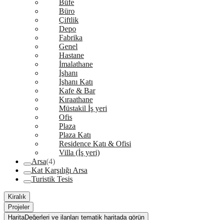
Büfe
Büro
Çiftlik
Depo
Fabrika
Genel
Hastane
İmalathane
İşhanı
İşhanı Katı
Kafe & Bar
Kıraathane
Müstakil İş yeri
Ofis
Plaza
Plaza Katı
Residence Katı & Ofisi
Villa (İş yeri)
Arsa
(4)
Kat Karşılığı Arsa
Turistik Tesis
Kiralık
Projeler
Harita
Değerleri ve ilanları tematik haritada görün