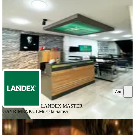
Merkezefendi, Altıntop Mahallesi
1 Oda
·
276 m²
·
Düz Giriş (Zemin)
·
25.07.2026
3.250.000 ₺
3.650.000 ₺
LANDEX MASTER GAYRİMENKUL
Mustafa Samsa
Ara
Ara
LANDEX MASTER
GAYRİMENKUL
Mustafa Samsa
Yatırımlüx'den Koşuyolunda Lüx
Devren Restorant