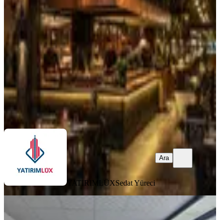
Merkezefendi, Yenişehir Mahallesi
801 m²
·
Düz Giriş (Zemin)
·
06.06.2026
23.500.000 ₺
YATIRIMLÜX
Sedat Yüreci
Ara
Ara
YATIRIMLÜX
Sedat Yüreci
Karahasanlı Şehir Hastanesı Yanı