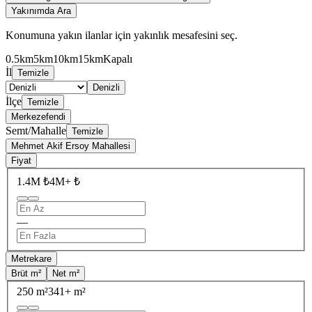
Yakınımda Ara
Konumuna yakın ilanlar için yakınlık mesafesini seç.
0.5km
5km
10km
15km
Kapalı
İl
Temizle
Denizli
İlçe
Temizle
Merkezefendi
Semt/Mahalle
Temizle
Mehmet Akif Ersoy Mahallesi
Fiyat
1.4M ₺
4M+ ₺
—
Metrekare
Brüt m²
Net m²
250 m²
341+ m²