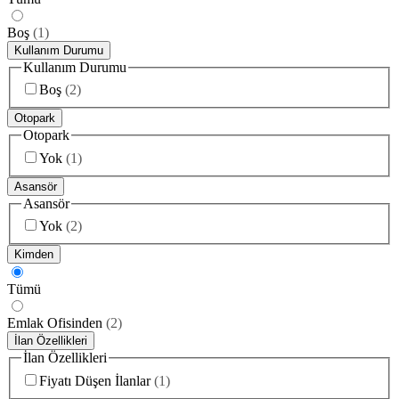
Boş
(
1
)
Kullanım Durumu
Kullanım Durumu
Boş
(
2
)
Otopark
Otopark
Yok
(
1
)
Asansör
Asansör
Yok
(
2
)
Kimden
Tümü
Emlak Ofisinden
(
2
)
İlan Özellikleri
İlan Özellikleri
Fiyatı Düşen İlanlar
(
1
)