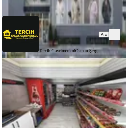
Ara
Ara
Tercih Gayrimenkul
Osman Şergi
Çınar'da Devren Kiralık Cirosu
Yüksek Büfe
Merkezefendi, Sırakapılar Mahallesi
121 m²
·
13.07.2026
490.000 ₺
OFFİCE LOT
Office Lot