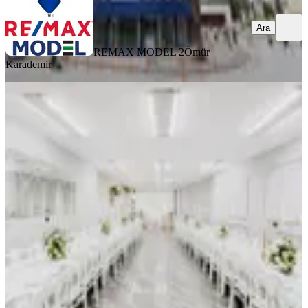
Ara
REMAX MODEL 2
Ömür
Karademir
%
2
Çınar'da Devren Kiralık
Organizasyon & Event 100 Kişilik
Salon
Merkezefendi, Altıntop Mahallesi
1 Oda
·
221 m²
·
Düz Giriş (Zemin)
·
19.06.2026
899.999 ₺
915.000 ₺
LUİN ZERA GAYRİMENKUL
YUCEL GULSEVİN
Ara