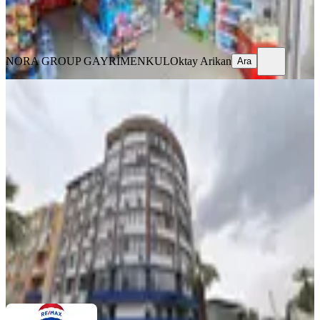
NORA GROUP GAYRİMENKUL
Oktay Arikan
Ara
NORA GROUP GAYRİMENKUL
Oktay Arikan
Ara
Doktorlar Caddesi Konak İş
Merkezinde Devren Kiralık Ofis
Merkezefendi, Saraylar Mahallesi
2 Oda
·
36 m²
·
Düz Giriş (Zemin)
·
18.07.2026
100.000 ₺
REMAX MODEL 2
Ömür Karademir
Ara