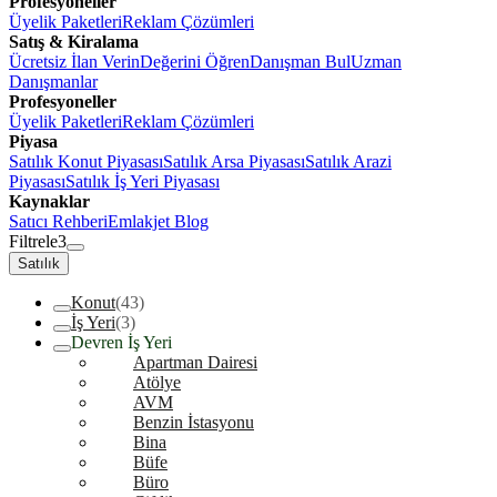
Profesyoneller
Üyelik Paketleri
Reklam Çözümleri
Satış & Kiralama
Ücretsiz İlan Verin
Değerini Öğren
Danışman Bul
Uzman
Danışmanlar
Profesyoneller
Üyelik Paketleri
Reklam Çözümleri
Piyasa
Satılık Konut Piyasası
Satılık Arsa Piyasası
Satılık Arazi
Piyasası
Satılık İş Yeri Piyasası
Kaynaklar
Satıcı Rehberi
Emlakjet Blog
Filtrele
3
Satılık
Konut
(43)
İş Yeri
(3)
Devren İş Yeri
Apartman Dairesi
Atölye
AVM
Benzin İstasyonu
Bina
Büfe
Büro