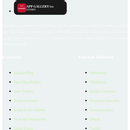
APP GALLERY
'den
İNDİRİN
Emlakjet.com internet sitesi ve Emlakjet mobil uygulamalarında kullanıcılar tarafından sağlana
ilan, bilgi, içerik ve görselin gerçekliği, orijinalliği, güvenilirliği ve doğruluğuna ilişkin soru
içerikleri giren kullanıcıya ait olup, Emlakjet'in bu hususlarla ilgili herhangi bir sorumluluğu
bulunmamaktadır.
Kaynaklar
Emlakjet Hakkında
Emlakjet Blog
Hakkımızda
Satın Alma Rehberi
Ödüllerimiz
Satıcı Rehberi
Reklam Çözümleri
Kiralama Rehberi
Kurumsal Materyaller
Konut Kredisi Rehberi
İnsan Kaynakları
Ne Kadar Ödeyebilirim
İletişim
Emlak Değeri
Yardım