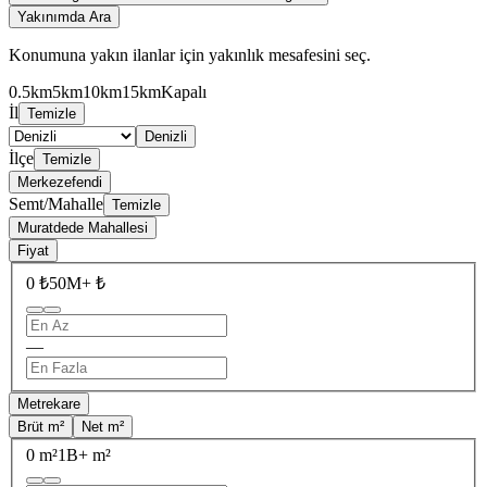
Yakınımda Ara
Konumuna yakın ilanlar için yakınlık mesafesini seç.
0.5km
5km
10km
15km
Kapalı
İl
Temizle
Denizli
İlçe
Temizle
Merkezefendi
Semt/Mahalle
Temizle
Muratdede Mahallesi
Fiyat
0 ₺
50M+ ₺
—
Metrekare
Brüt m²
Net m²
0 m²
1B+ m²