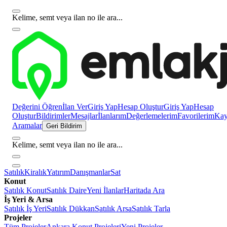
Kelime, semt veya ilan no ile ara...
Değerini Öğren
İlan Ver
Giriş Yap
Hesap Oluştur
Giriş Yap
Hesap
Oluştur
Bildirimler
Mesajlar
İlanlarım
Değerlemelerim
Favorilerim
Kayı
Aramalar
Geri Bildirim
Kelime, semt veya ilan no ile ara...
Satılık
Kiralık
Yatırım
Danışmanlar
Sat
Konut
Satılık Konut
Satılık Daire
Yeni İlanlar
Haritada Ara
İş Yeri & Arsa
Satılık İş Yeri
Satılık Dükkan
Satılık Arsa
Satılık Tarla
Projeler
Tüm Projeler
Ankara Konut Projeleri
Yeni Projeler