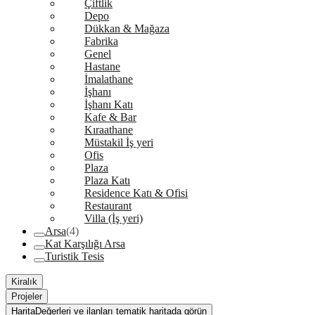
Çiftlik
Depo
Dükkan & Mağaza
Fabrika
Genel
Hastane
İmalathane
İşhanı
İşhanı Katı
Kafe & Bar
Kıraathane
Müstakil İş yeri
Ofis
Plaza
Plaza Katı
Residence Katı & Ofisi
Restaurant
Villa (İş yeri)
Arsa
(4)
Kat Karşılığı Arsa
Turistik Tesis
Kiralık
Projeler
Harita
Değerleri ve ilanları tematik haritada görün