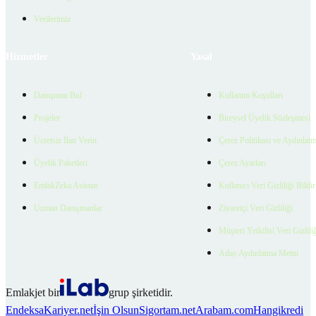
Verilerimiz
Hizmetler
Yasal
Danışman Bul
Kullanım Koşulları
Projeler
Bireysel Üyelik Sözleşmesi
Ücretsiz İlan Verin
Çerez Politikası ve Aydınlat
Üyelik Paketleri
Çerez Ayarları
EmlakZeka Asistan
Kullanıcı Veri Gizliliği Bildi
Uzman Danışmanlar
Ziyaretçi Veri Gizliliği
Müşteri Yetkilisi Veri Gizlili
Aday Aydınlatma Metni
Emlakjet bir
grup şirketidir.
Endeksa
Kariyer.net
İşin Olsun
Sigortam.net
Arabam.com
Hangikredi