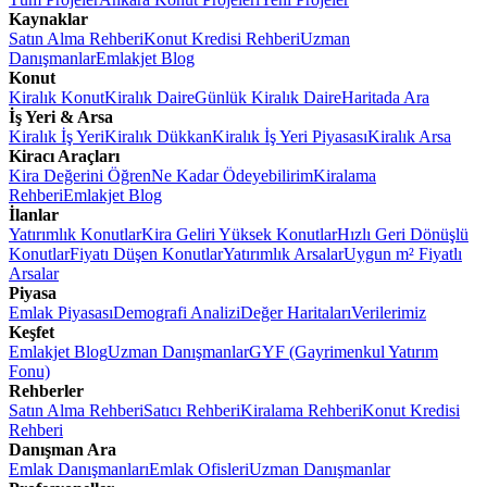
Kaynaklar
Satın Alma Rehberi
Konut Kredisi Rehberi
Uzman
Danışmanlar
Emlakjet Blog
Konut
Kiralık Konut
Kiralık Daire
Günlük Kiralık Daire
Haritada Ara
İş Yeri & Arsa
Kiralık İş Yeri
Kiralık Dükkan
Kiralık İş Yeri Piyasası
Kiralık Arsa
Kiracı Araçları
Kira Değerini Öğren
Ne Kadar Ödeyebilirim
Kiralama
Rehberi
Emlakjet Blog
İlanlar
Yatırımlık Konutlar
Kira Geliri Yüksek Konutlar
Hızlı Geri Dönüşlü
Konutlar
Fiyatı Düşen Konutlar
Yatırımlık Arsalar
Uygun m² Fiyatlı
Arsalar
Piyasa
Emlak Piyasası
Demografi Analizi
Değer Haritaları
Verilerimiz
Keşfet
Emlakjet Blog
Uzman Danışmanlar
GYF (Gayrimenkul Yatırım
Fonu)
Rehberler
Satın Alma Rehberi
Satıcı Rehberi
Kiralama Rehberi
Konut Kredisi
Rehberi
Danışman Ara
Emlak Danışmanları
Emlak Ofisleri
Uzman Danışmanlar