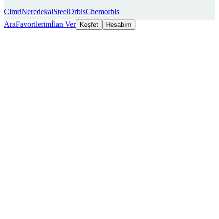
Cimri
Neredekal
SteelOrbis
Chemorbis
Ara
Favorilerim
İlan Ver
Keşfet
Hesabım