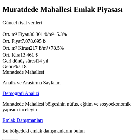
Muratdede Mahallesi Emlak Piyasası
Güncel fiyat verileri
Ort. m² Fiyatı
36.301 ₺/m²
+
5.3
%
Ort. Fiyat
7.078.695 ₺
Ort. m² Kirası
217 ₺/m²
+
78.5
%
Ort. Kira
13.461 ₺
Geri dönüş süresi
14 yıl
Getiri
%7.18
Muratdede Mahallesi
Analiz ve Araştırma Sayfaları
Demografi Analizi
Muratdede Mahallesi bölgesinin nüfus, eğitim ve sosyoekonomik
yapısını inceleyin
Emlak Danışmanları
Bu bölgedeki emlak danışmanlarını bulun