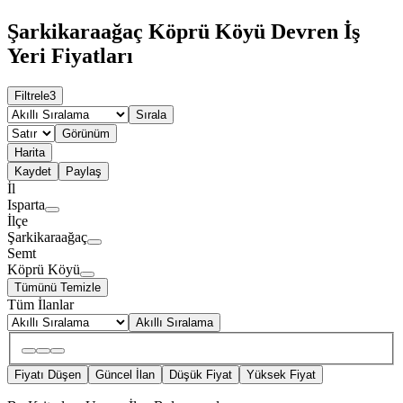
Şarkikaraağaç Köprü Köyü Devren İş
Yeri Fiyatları
Filtrele
3
Sırala
Görünüm
Harita
Kaydet
Paylaş
İl
Isparta
İlçe
Şarkikaraağaç
Semt
Köprü Köyü
Tümünü Temizle
Tüm İlanlar
Akıllı Sıralama
Fiyatı Düşen
Güncel İlan
Düşük Fiyat
Yüksek Fiyat