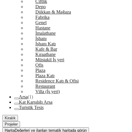
Çiftlik
Depo
Dükkan & Mağaza
Fabrika
Genel
Hastane
İmalathane
İşhanı
İşhanı Katı
Kafe & Bar
Kıraathane
Müstakil İş yeri
Ofis
Plaza
Plaza Katı
Residence Katı & Ofisi
Restaurant
Villa (İş yeri)
Arsa
(1)
Kat Karşılığı Arsa
Turistik Tesis
Kiralık
Projeler
Harita
Değerleri ve ilanları tematik haritada görün