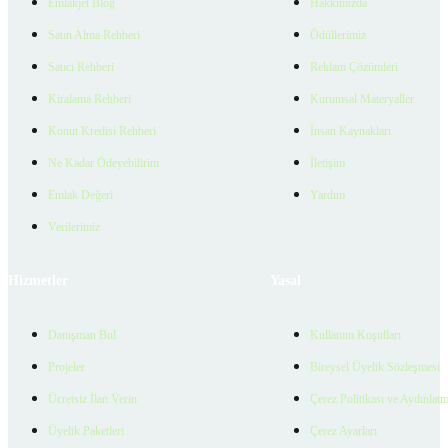
Emlakjet Blog
Hakkımızda
Satın Alma Rehberi
Ödüllerimiz
Satıcı Rehberi
Reklam Çözümleri
Kiralama Rehberi
Kurumsal Materyaller
Konut Kredisi Rehberi
İnsan Kaynakları
Ne Kadar Ödeyebilirim
İletişim
Emlak Değeri
Yardım
Verilerimiz
Hizmetler
Yasal
Danışman Bul
Kullanım Koşulları
Projeler
Bireysel Üyelik Sözleşmesi
Ücretsiz İlan Verin
Çerez Politikası ve Aydınlat
Üyelik Paketleri
Çerez Ayarları