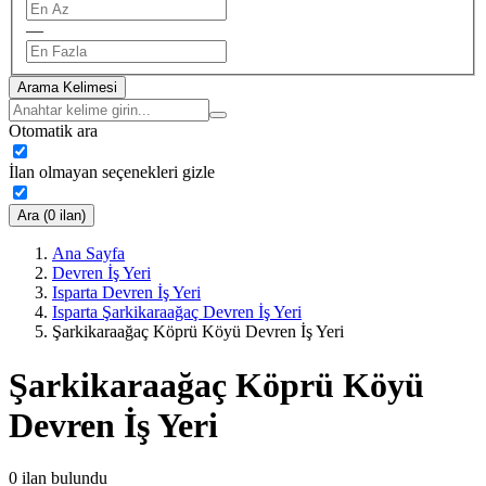
—
Arama Kelimesi
Otomatik ara
İlan olmayan seçenekleri gizle
Ara (0 ilan)
Ana Sayfa
Devren İş Yeri
Isparta Devren İş Yeri
Isparta Şarkikaraağaç Devren İş Yeri
Şarkikaraağaç Köprü Köyü Devren İş Yeri
Şarkikaraağaç Köprü Köyü
Devren İş Yeri
0
ilan bulundu