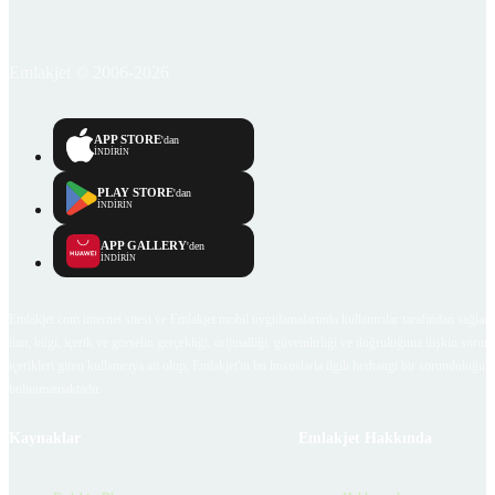
Emlakjet © 2006-2026
APP STORE
'dan
İNDİRİN
PLAY STORE
'dan
İNDİRİN
APP GALLERY
'den
İNDİRİN
Emlakjet.com internet sitesi ve Emlakjet mobil uygulamalarında kullanıcılar tarafından sağlana
ilan, bilgi, içerik ve görselin gerçekliği, orijinalliği, güvenilirliği ve doğruluğuna ilişkin soru
içerikleri giren kullanıcıya ait olup, Emlakjet'in bu hususlarla ilgili herhangi bir sorumluluğu
bulunmamaktadır.
Kaynaklar
Emlakjet Hakkında