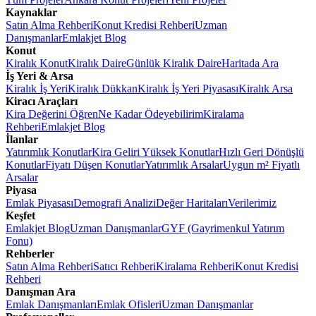
Kaynaklar
Satın Alma Rehberi
Konut Kredisi Rehberi
Uzman
Danışmanlar
Emlakjet Blog
Konut
Kiralık Konut
Kiralık Daire
Günlük Kiralık Daire
Haritada Ara
İş Yeri & Arsa
Kiralık İş Yeri
Kiralık Dükkan
Kiralık İş Yeri Piyasası
Kiralık Arsa
Kiracı Araçları
Kira Değerini Öğren
Ne Kadar Ödeyebilirim
Kiralama
Rehberi
Emlakjet Blog
İlanlar
Yatırımlık Konutlar
Kira Geliri Yüksek Konutlar
Hızlı Geri Dönüşlü
Konutlar
Fiyatı Düşen Konutlar
Yatırımlık Arsalar
Uygun m² Fiyatlı
Arsalar
Piyasa
Emlak Piyasası
Demografi Analizi
Değer Haritaları
Verilerimiz
Keşfet
Emlakjet Blog
Uzman Danışmanlar
GYF (Gayrimenkul Yatırım
Fonu)
Rehberler
Satın Alma Rehberi
Satıcı Rehberi
Kiralama Rehberi
Konut Kredisi
Rehberi
Danışman Ara
Emlak Danışmanları
Emlak Ofisleri
Uzman Danışmanlar