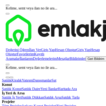
Kelime, semt veya ilan no ile ara...
Değerini Öğren
İlan Ver
Giriş Yap
Hesap Oluştur
Giriş Yap
Hesap
Oluştur
Favorilerim
Kayıtlı
Aramalar
İlanlarım
Değerlemelerim
Mesajlar
Bildirimler
Geri Bildirim
Kelime, semt veya ilan no ile ara...
Satılık
Kiralık
Yatırım
Danışmanlar
Sat
Konut
Satılık Konut
Satılık Daire
Yeni İlanlar
Haritada Ara
İş Yeri & Arsa
Satılık İş Yeri
Satılık Dükkan
Satılık Arsa
Satılık Tarla
Projeler
Tüm Projeler
Ankara Konut Projeleri
Yeni Projeler