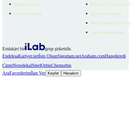
EmlakZeka Asistan
Kullanıcı Veri Gizliliği Bildi
Uzman Danışmanlar
Ziyaretçi Veri Gizliliği
Müşteri Yetkilisi Veri Gizlili
Aday Aydınlatma Metni
Emlakjet bir
grup şirketidir.
Endeksa
Kariyer.net
İşin Olsun
Sigortam.net
Arabam.com
Hangikredi
Cimri
Neredekal
SteelOrbis
Chemorbis
Ara
Favorilerim
İlan Ver
Keşfet
Hesabım