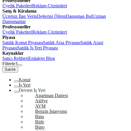
Profesyoneller
Üyelik Paketleri
Reklam Çözümleri
Satış & Kiralama
Ücretsiz İlan Verin
Değerini Öğren
Danışman Bul
Uzman
Danışmanlar
Profesyoneller
Üyelik Paketleri
Reklam Çözümleri
Piyasa
Satılık Konut Piyasası
Satılık Arsa Piyasası
Satılık Arazi
Piyasası
Satılık İş Yeri Piyasası
Kaynaklar
Satıcı Rehberi
Emlakjet Blog
Filtrele
3
Satılık
Konut
İş Yeri
Devren İş Yeri
Apartman Dairesi
Atölye
AVM
Benzin İstasyonu
Bina
Büfe
Büro