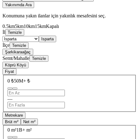
Yakınımda Ara
Konumuna yakın ilanlar için yakınlık mesafesini seç.
0.5km
5km
10km
15km
Kapalı
İl
Temizle
Isparta
İlçe
Temizle
Şarkikaraağaç
Semt/Mahalle
Temizle
Köprü Köyü
Fiyat
0 ₺
50M+ ₺
—
Metrekare
Brüt m²
Net m²
0 m²
1B+ m²