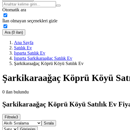
Otomatik ara
İlan olmayan seçenekleri gizle
Ara (0 ilan)
Ana Sayfa
Satılık Ev
Isparta Satılık Ev
Isparta Şarkikaraağaç Satılık Ev
Şarkikaraağaç Köprü Köyü Satılık Ev
Şarkikaraağaç Köprü Köyü Satı
0
ilan bulundu
Şarkikaraağaç Köprü Köyü Satılık Ev Fiya
Filtrele
3
Sırala
Görünüm