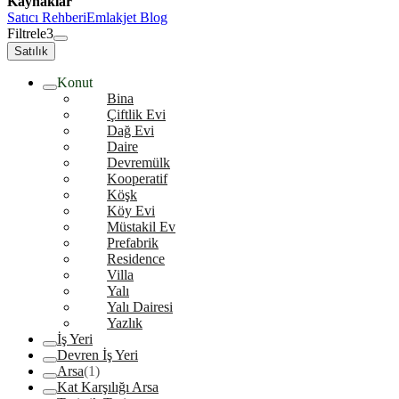
Kaynaklar
Satıcı Rehberi
Emlakjet Blog
Filtrele
3
Satılık
Konut
Bina
Çiftlik Evi
Dağ Evi
Daire
Devremülk
Kooperatif
Köşk
Köy Evi
Müstakil Ev
Prefabrik
Residence
Villa
Yalı
Yalı Dairesi
Yazlık
İş Yeri
Devren İş Yeri
Arsa
(1)
Kat Karşılığı Arsa