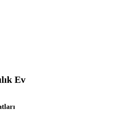
lık Ev
tları