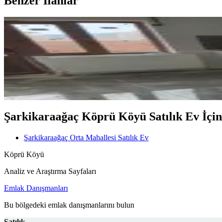
Benzer İlanlar
KOMBİLİ
Şarkikaraağaç İlçe Merkezinde H
Şarkikaraağaç, Orta Mahallesi
2+1
·
101 m²
·
2. Kat
·
27.05.2026
2.650.000 ₺
Geri Dönüş:
12 yıl
Şarkikaraağaç Köprü Köyü Satılık Ev İçinde
Şarkikaraağaç Orta Mahallesi Satılık Ev
Köprü Köyü
Analiz ve Araştırma Sayfaları
Emlak Danışmanları
Bu bölgedeki emlak danışmanlarını bulun
Satılık