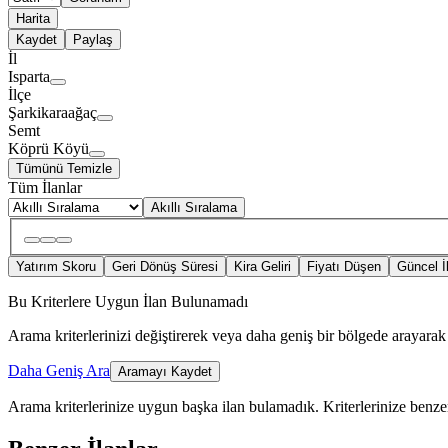
Harita
Kaydet
Paylaş
İl
Isparta
İlçe
Şarkikaraağaç
Semt
Köprü Köyü
Tümünü Temizle
Tüm İlanlar
Akıllı Sıralama
Yatırım Skoru
Geri Dönüş Süresi
Kira Geliri
Fiyatı Düşen
Güncel İ
Bu Kriterlere Uygun İlan Bulunamadı
Arama kriterlerinizi değiştirerek veya daha geniş bir bölgede arayarak 
Daha Geniş Ara
Aramayı Kaydet
Arama kriterlerinize uygun başka ilan bulamadık.
Kriterlerinize benzer