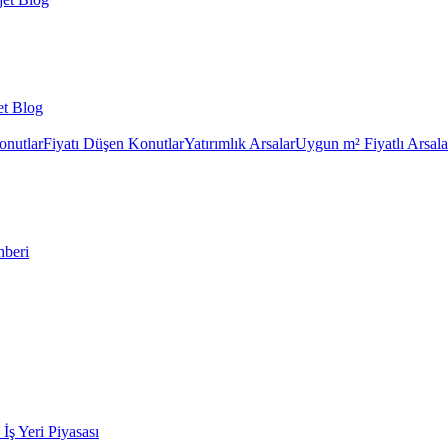
et Blog
onutlar
Fiyatı Düşen Konutlar
Yatırımlık Arsalar
Uygun m² Fiyatlı Arsala
hberi
k İş Yeri Piyasası