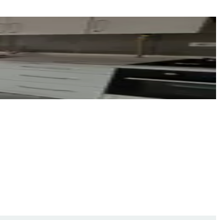
Turgay Meke
Ara