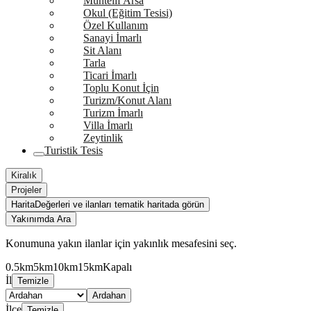
Muhtelif Arsa
Okul (Eğitim Tesisi)
Özel Kullanım
Sanayi İmarlı
Sit Alanı
Tarla
Ticari İmarlı
Toplu Konut İçin
Turizm/Konut Alanı
Turizm İmarlı
Villa İmarlı
Zeytinlik
Turistik Tesis
Kiralık
Projeler
Harita
Değerleri ve ilanları tematik haritada görün
Yakınımda Ara
Konumuna yakın ilanlar için yakınlık mesafesini seç.
0.5km
5km
10km
15km
Kapalı
İl
Temizle
Ardahan
İlçe
Temizle