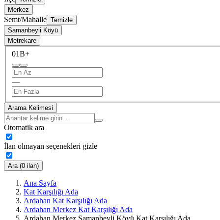
Merkez
Semt/Mahalle
Temizle
Samanbeyli Köyü
Metrekare
0
1B+
—
Arama Kelimesi
Otomatik ara
İlan olmayan seçenekleri gizle
Ara (0 ilan)
Ana Sayfa
Kat Karşılığı Ada
Ardahan Kat Karşılığı Ada
Ardahan Merkez Kat Karşılığı Ada
Ardahan Merkez Samanbeyli Köyü Kat Karşılığı Ada