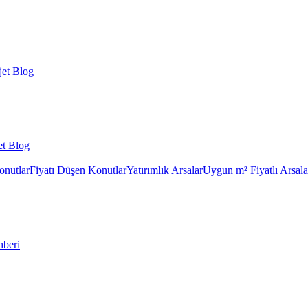
et Blog
et Blog
onutlar
Fiyatı Düşen Konutlar
Yatırımlık Arsalar
Uygun m² Fiyatlı Arsala
hberi