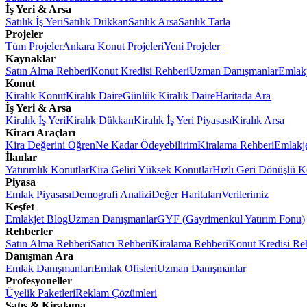
İş Yeri & Arsa
Satılık İş Yeri
Satılık Dükkan
Satılık Arsa
Satılık Tarla
Projeler
Tüm Projeler
Ankara Konut Projeleri
Yeni Projeler
Kaynaklar
Satın Alma Rehberi
Konut Kredisi Rehberi
Uzman Danışmanlar
Emlakj
Konut
Kiralık Konut
Kiralık Daire
Günlük Kiralık Daire
Haritada Ara
İş Yeri & Arsa
Kiralık İş Yeri
Kiralık Dükkan
Kiralık İş Yeri Piyasası
Kiralık Arsa
Kiracı Araçları
Kira Değerini Öğren
Ne Kadar Ödeyebilirim
Kiralama Rehberi
Emlakj
İlanlar
Yatırımlık Konutlar
Kira Geliri Yüksek Konutlar
Hızlı Geri Dönüşlü K
Piyasa
Emlak Piyasası
Demografi Analizi
Değer Haritaları
Verilerimiz
Keşfet
Emlakjet Blog
Uzman Danışmanlar
GYF (Gayrimenkul Yatırım Fonu)
Rehberler
Satın Alma Rehberi
Satıcı Rehberi
Kiralama Rehberi
Konut Kredisi Re
Danışman Ara
Emlak Danışmanları
Emlak Ofisleri
Uzman Danışmanlar
Profesyoneller
Üyelik Paketleri
Reklam Çözümleri
Satış & Kiralama