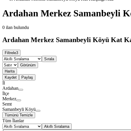
Ardahan Merkez Samanbeyli Kö
0
ilan bulundu
Ardahan Merkez Samanbeyli Köyü Kat Karş
Filtrele
3
Sırala
Görünüm
Harita
Kaydet
Paylaş
İl
Ardahan
İlçe
Merkez
Semt
Samanbeyli Köyü
Tümünü Temizle
Tüm İlanlar
Akıllı Sıralama