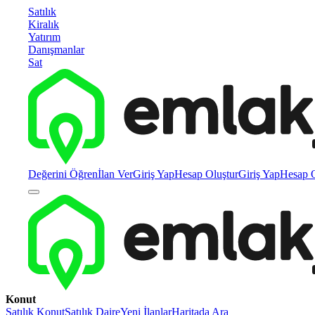
Satılık
Kiralık
Yatırım
Danışmanlar
Sat
Değerini Öğren
İlan Ver
Giriş Yap
Hesap Oluştur
Giriş Yap
Hesap O
Konut
Satılık Konut
Satılık Daire
Yeni İlanlar
Haritada Ara