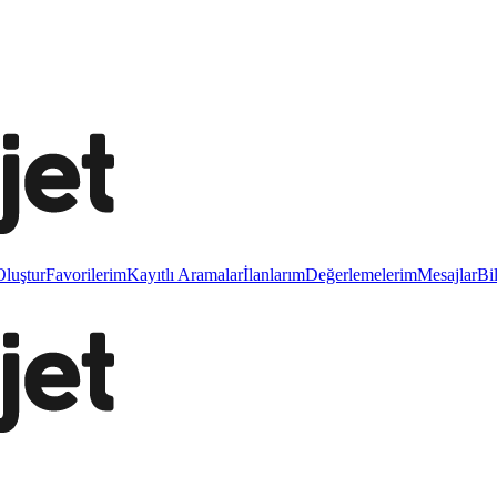
luştur
Favorilerim
Kayıtlı Aramalar
İlanlarım
Değerlemelerim
Mesajlar
Bi