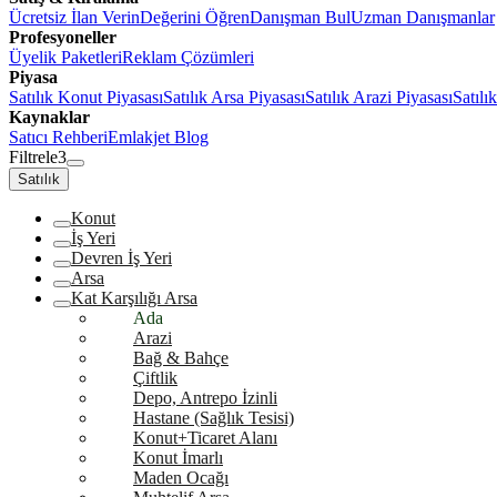
Ücretsiz İlan Verin
Değerini Öğren
Danışman Bul
Uzman Danışmanlar
Profesyoneller
Üyelik Paketleri
Reklam Çözümleri
Piyasa
Satılık Konut Piyasası
Satılık Arsa Piyasası
Satılık Arazi Piyasası
Satılı
Kaynaklar
Satıcı Rehberi
Emlakjet Blog
Filtrele
3
Satılık
Konut
İş Yeri
Devren İş Yeri
Arsa
Kat Karşılığı Arsa
Ada
Arazi
Bağ & Bahçe
Çiftlik
Depo, Antrepo İzinli
Hastane (Sağlık Tesisi)
Konut+Ticaret Alanı
Konut İmarlı
Maden Ocağı