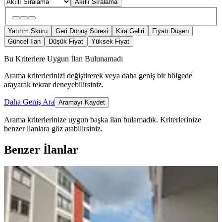
Akıllı Sıralama
Yatırım Skoru
Geri Dönüş Süresi
Kira Geliri
Fiyatı Düşen
Güncel İlan
Düşük Fiyat
Yüksek Fiyat
Bu Kriterlere Uygun İlan Bulunamadı
Arama kriterlerinizi değiştirerek veya daha geniş bir bölgede
arayarak tekrar deneyebilirsiniz.
Daha Geniş Ara
Aramayı Kaydet
Arama kriterlerinize uygun başka ilan bulamadık.
Kriterlerinize
benzer ilanlara göz atabilirsiniz.
Benzer İlanlar
SIFIR BİNA
Ardahan Karagöl Mahallesinde 2+1 |
Doğu-güney Cephe | Balkonlu |
Krediye Uygun
Merkez, Karagöl Mahallesi