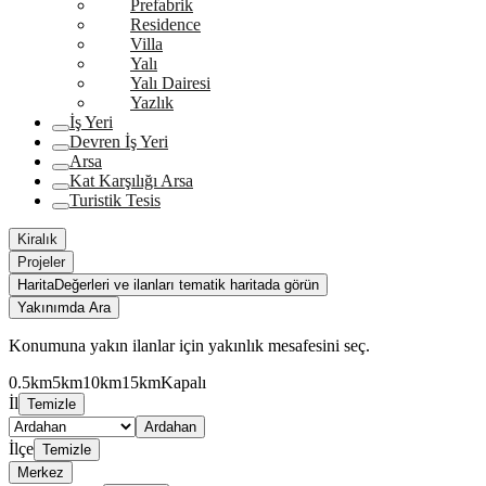
Prefabrik
Residence
Villa
Yalı
Yalı Dairesi
Yazlık
İş Yeri
Devren İş Yeri
Arsa
Kat Karşılığı Arsa
Turistik Tesis
Kiralık
Projeler
Harita
Değerleri ve ilanları tematik haritada görün
Yakınımda Ara
Konumuna yakın ilanlar için yakınlık mesafesini seç.
0.5km
5km
10km
15km
Kapalı
İl
Temizle
Ardahan
İlçe
Temizle
Merkez