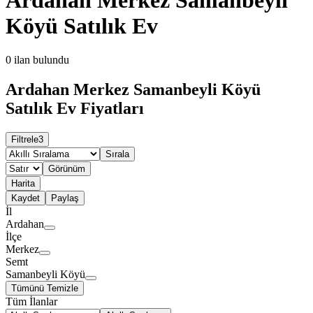
Köyü Satılık Ev
0
ilan bulundu
Ardahan Merkez Samanbeyli Köyü
Satılık Ev Fiyatları
Filtrele
3
Sırala
Görünüm
Harita
Kaydet
Paylaş
İl
Ardahan
İlçe
Merkez
Semt
Samanbeyli Köyü
Tümünü Temizle
Tüm İlanlar