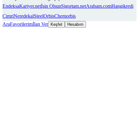
Endeksa
Kariyer.net
İşin Olsun
Sigortam.net
Arabam.com
Hangikredi
Cimri
Neredekal
SteelOrbis
Chemorbis
Ara
Favorilerim
İlan Ver
Keşfet
Hesabım