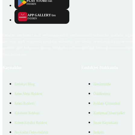
PLAY STORE
'dan
İNDİRİN
APP GALLERY
'den
İNDİRİN
Emlakjet.com internet sitesi ve Emlakjet mobil uygulamalarında kullanıcılar tarafından sağlana
ilan, bilgi, içerik ve görselin gerçekliği, orijinalliği, güvenilirliği ve doğruluğuna ilişkin soru
içerikleri giren kullanıcıya ait olup, Emlakjet'in bu hususlarla ilgili herhangi bir sorumluluğu
bulunmamaktadır.
Kaynaklar
Emlakjet Hakkında
Emlakjet Blog
Hakkımızda
Satın Alma Rehberi
Ödüllerimiz
Satıcı Rehberi
Reklam Çözümleri
Kiralama Rehberi
Kurumsal Materyaller
Konut Kredisi Rehberi
İnsan Kaynakları
Ne Kadar Ödeyebilirim
İletişim