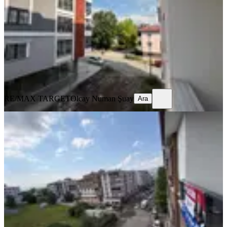
2+1
·
90 m²
·
4. Kat
·
23.07.2026
2.750.000 ₺
RE/MAX TARGET
Olcay Numan Şuay
Ara
RE/MAX TARGET
Olcay Numan Şuay
Ara
SIFIR BİNA
Ardahan Kaptanpaşa Mahallesınde
Satılık 2+1 Daıre
Merkez, Kaptanpaşa Mahallesi
2+1
·
90 m²
·
5. Kat
·
14.07.2026
3.500.000 ₺
RE/MAX TARGET
Olcay Numan Şuay