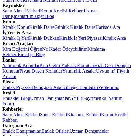
Kaynaklar
Satın Alma Rehberi
Konut Kredisi Rehberi
Uzman
Danışmanlar
Emlakjet Blog
Konut
Kiralık Konut
Kiralık Daire
Günlük Kiralık Daire
Haritada Ara
İş Yeri & Arsa
Kiralık İş Yeri
Kiralık Dükkan
Kiralık İş Yeri Piyasası
Kiralık Arsa
Kiracı Araçları
Kira Değerini Öğren
Ne Kadar Ödeyebilirim
Kiralama
Rehberi
Emlakjet Blog
İlanlar
Yatırımlık Konutlar
Kira Geliri Yüksek Konutlar
Hızlı Geri Dönüşlü
Konutlar
Fiyatı Düşen Konutlar
Yatırımlık Arsalar
Uygun m² Fiyatlı
Arsalar
Piyasa
Emlak Piyasası
Demografi Analizi
Değer Haritaları
Verilerimiz
Keşfet
Emlakjet Blog
Uzman Danışmanlar
GYF (Gayrimenkul Yatırım
Fonu)
Rehberler
Satın Alma Rehberi
Satıcı Rehberi
Kiralama Rehberi
Konut Kredisi
Rehberi
Danışman Ara
Emlak Danışmanları
Emlak Ofisleri
Uzman Danışmanlar