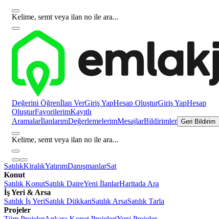
Kelime, semt veya ilan no ile ara...
Değerini Öğren
İlan Ver
Giriş Yap
Hesap Oluştur
Giriş Yap
Hesap
Oluştur
Favorilerim
Kayıtlı
Aramalar
İlanlarım
Değerlemelerim
Mesajlar
Bildirimler
Geri Bildirim
Kelime, semt veya ilan no ile ara...
Satılık
Kiralık
Yatırım
Danışmanlar
Sat
Konut
Satılık Konut
Satılık Daire
Yeni İlanlar
Haritada Ara
İş Yeri & Arsa
Satılık İş Yeri
Satılık Dükkan
Satılık Arsa
Satılık Tarla
Projeler
Tüm Projeler
Ankara Konut Projeleri
Yeni Projeler