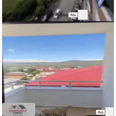
Ara
RE/MAX TARGET
Olcay Numan Şuay
Ara
SIFIR BİNA
Merkezi Konumda Satılık Sıfır 2+1
Ara Kat | Asansörlü | Fırsat !
Merkez, Karagöl Mahallesi
2+1
·
90 m²
·
4. Kat
·
06.07.2026
2.800.000 ₺
Çakıroğlu İnşaat & Gayrimenkul
Mustafa Çakır
Ara
Ara
Çakıroğlu İnşaat &