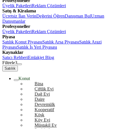
Profesyoneller
Üyelik Paketleri
Reklam Çözümleri
Satış & Kiralama
Ücretsiz İlan Verin
Değerini Öğren
Danışman Bul
Uzman
Danışmanlar
Profesyoneller
Üyelik Paketleri
Reklam Çözümleri
Piyasa
Satılık Konut Piyasası
Satılık Arsa Piyasası
Satılık Arazi
Piyasası
Satılık İş Yeri Piyasası
Kaynaklar
Satıcı Rehberi
Emlakjet Blog
Filtrele
3
Satılık
Konut
Bina
Çiftlik Evi
Dağ Evi
Daire
Devremülk
Kooperatif
Köşk
Köy Evi
Müstakil Ev