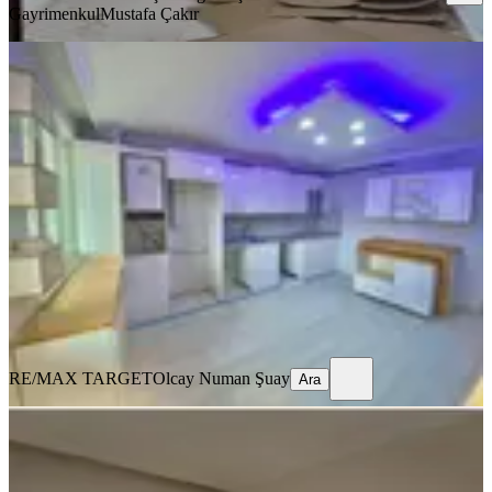
Gayrimenkul
Mustafa Çakır
MANZARALI
%
6
Ardahan Merkez Kaptanpaşa
Mahallesi’nde Lüks Dubleks Yaşam
Fırsatı
Merkez, Kaptanpaşa Mahallesi
6+1
·
300 m²
·
6. Kat
·
31.05.2026
5.650.000 ₺
6.000.000 ₺
RE/MAX TARGET
Olcay Numan Şuay
Ara
RE/MAX TARGET
Olcay Numan Şuay
Ara
SİTE İÇİ
%
3
Ardahan Merkez Kaptanpaşa
Mahallesi