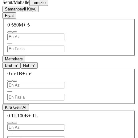
Semt/Mahalle
Temizle
Samanbeyli Köyü
Fiyat
0 ₺
50M+ ₺
—
Metrekare
Brüt m²
Net m²
0 m²
1B+ m²
—
Kira Geliri
AI
0 TL
100B+ TL
—