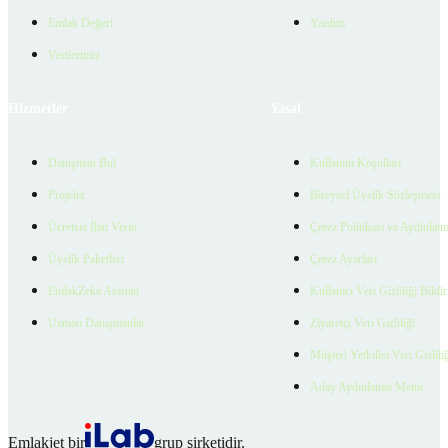
Emlak Değeri
Yardım
Verilerimiz
Hizmetler
Yasal
Danışman Bul
Kullanım Koşulları
Projeler
Bireysel Üyelik Sözleşmesi
Ücretsiz İlan Verin
Çerez Politikası ve Aydınlat
Üyelik Paketleri
Çerez Ayarları
EmlakZeka Asistan
Kullanıcı Veri Gizliliği Bildi
Uzman Danışmanlar
Ziyaretçi Veri Gizliliği
Müşteri Yetkilisi Veri Gizlili
Aday Aydınlatma Metni
Emlakjet bir
grup şirketidir.