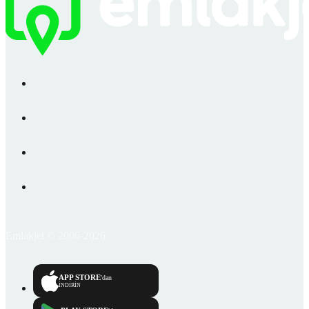
Emlakjet © 2006-2026
APP STORE
'dan
İNDİRİN