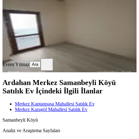
Merkez, Kaptanpaşa Mahallesi
2+1
·
75 m²
·
Düz Giriş (Zemin)
·
26.03.2026
1.500.000 ₺
1.550.000 ₺
Evren Yılmaz
Ara
Evren Yılmaz
Ara
Ardahan Merkez Samanbeyli Köyü
Satılık Ev İçindeki İlgili İlanlar
Merkez Kaptanpaşa Mahallesi Satılık Ev
Merkez Karagöl Mahallesi Satılık Ev
Samanbeyli Köyü
Analiz ve Araştırma Sayfaları