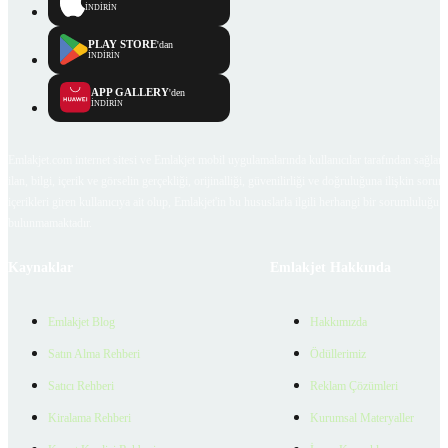
İNDİRİN
PLAY STORE
'dan
İNDİRİN
APP GALLERY
'den
İNDİRİN
Emlakjet.com internet sitesi ve Emlakjet mobil uygulamalarında kullanıcılar tarafından sağlana
ilan, bilgi, içerik ve görselin gerçekliği, orijinalliği, güvenilirliği ve doğruluğuna ilişkin soru
içerikleri giren kullanıcıya ait olup, Emlakjet'in bu hususlarla ilgili herhangi bir sorumluluğu
bulunmamaktadır.
Kaynaklar
Emlakjet Hakkında
Emlakjet Blog
Hakkımızda
Satın Alma Rehberi
Ödüllerimiz
Satıcı Rehberi
Reklam Çözümleri
Kiralama Rehberi
Kurumsal Materyaller