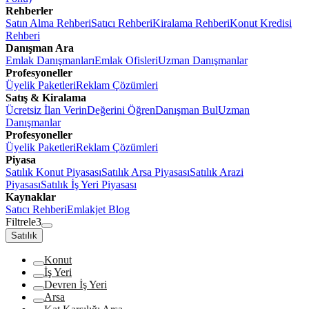
Rehberler
Satın Alma Rehberi
Satıcı Rehberi
Kiralama Rehberi
Konut Kredisi
Rehberi
Danışman Ara
Emlak Danışmanları
Emlak Ofisleri
Uzman Danışmanlar
Profesyoneller
Üyelik Paketleri
Reklam Çözümleri
Satış & Kiralama
Ücretsiz İlan Verin
Değerini Öğren
Danışman Bul
Uzman
Danışmanlar
Profesyoneller
Üyelik Paketleri
Reklam Çözümleri
Piyasa
Satılık Konut Piyasası
Satılık Arsa Piyasası
Satılık Arazi
Piyasası
Satılık İş Yeri Piyasası
Kaynaklar
Satıcı Rehberi
Emlakjet Blog
Filtrele
3
Satılık
Konut
İş Yeri
Devren İş Yeri
Arsa