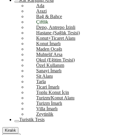
Kat Karşılığı Arsa
Ada
Arazi
Bağ & Bahçe
Çiftlik
Depo, Antrepo İzinli
Hastane (Sağlık Tesisi)
Konut+Ticaret Alanı
Konut İmarlı
Maden Ocağı
Muhtelif Arsa
Okul (Eğitim Tesisi)
Özel Kullanım
Sanayi İmarlı
Sit Alanı
Tarla
Ticari İmarlı
Toplu Konut İçin
Turizm/Konut Alanı
Turizm İmarlı
Villa İmarlı
Zeytinlik
Turistik Tesis
Kiralık