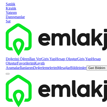
Satılık
Kiralık
Yatırım
Danışmanlar
Sat
Değerini Öğren
İlan Ver
Giriş Yap
Hesap Oluştur
Giriş Yap
Hesap
Oluştur
Favorilerim
Kayıtlı
Aramalar
İlanlarım
Değerlemelerim
Mesajlar
Bildirimler
Geri Bildirim