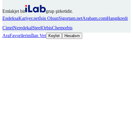
Emlakjet bir
grup şirketidir.
Endeksa
Kariyer.net
İşin Olsun
Sigortam.net
Arabam.com
Hangikredi
Cimri
Neredekal
SteelOrbis
Chemorbis
Ara
Favorilerim
İlan Ver
Keşfet
Hesabım