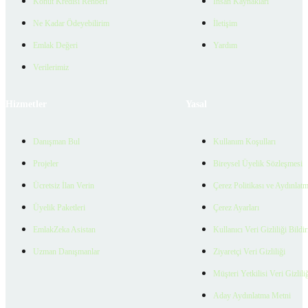
Konut Kredisi Rehberi
İnsan Kaynakları
Ne Kadar Ödeyebilirim
İletişim
Emlak Değeri
Yardım
Verilerimiz
Hizmetler
Yasal
Danışman Bul
Kullanım Koşulları
Projeler
Bireysel Üyelik Sözleşmesi
Ücretsiz İlan Verin
Çerez Politikası ve Aydınlat
Üyelik Paketleri
Çerez Ayarları
EmlakZeka Asistan
Kullanıcı Veri Gizliliği Bildi
Uzman Danışmanlar
Ziyaretçi Veri Gizliliği
Müşteri Yetkilisi Veri Gizlili
Aday Aydınlatma Metni