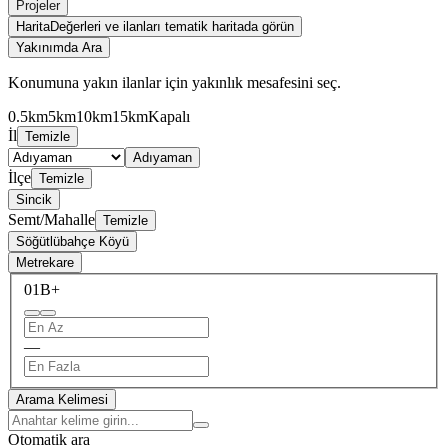
Projeler
Harita
Değerleri ve ilanları tematik haritada görün
Yakınımda Ara
Konumuna yakın ilanlar için yakınlık mesafesini seç.
0.5km
5km
10km
15km
Kapalı
İl
Temizle
Adıyaman
İlçe
Temizle
Sincik
Semt/Mahalle
Temizle
Söğütlübahçe Köyü
Metrekare
0
1B+
—
Arama Kelimesi
Otomatik ara