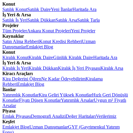
Konut
Satılık Konut
Satılık Daire
Yeni İlanlar
Haritada Ara
İş Yeri & Arsa
Satılık İş Yeri
Satılık Dükkan
Satılık Arsa
Satılık Tarla
Projeler
Tüm Projeler
Ankara Konut Projeleri
Yeni Projeler
Kaynaklar
Satın Alma Rehberi
Konut Kredisi Rehberi
Uzman
Danışmanlar
Emlakjet Blog
Konut
Kiralık Konut
Kiralık Daire
Günlük Kiralık Daire
Haritada Ara
İş Yeri & Arsa
Kiralık İş Yeri
Kiralık Dükkan
Kiralık İş Yeri Piyasası
Kiralık Arsa
Kiracı Araçları
Kira Değerini Öğren
Ne Kadar Ödeyebilirim
Kiralama
Rehberi
Emlakjet Blog
İlanlar
Yatırımlık Konutlar
Kira Geliri Yüksek Konutlar
Hızlı Geri Dönüşlü
Konutlar
Fiyatı Düşen Konutlar
Yatırımlık Arsalar
Uygun m² Fiyatlı
Arsalar
Piyasa
Emlak Piyasası
Demografi Analizi
Değer Haritaları
Verilerimiz
Keşfet
Emlakjet Blog
Uzman Danışmanlar
GYF (Gayrimenkul Yatırım
Fonu)