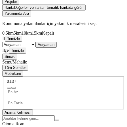
Projeler
Harita
Değerleri ve ilanları tematik haritada görün
Yakınımda Ara
Konumuna yakın ilanlar için yakınlık mesafesini seç.
0.5km
5km
10km
15km
Kapalı
İl
Temizle
Adıyaman
İlçe
Temizle
Sincik
Semt/Mahalle
Tüm Semtler
Metrekare
0
1B+
—
Arama Kelimesi
Otomatik ara