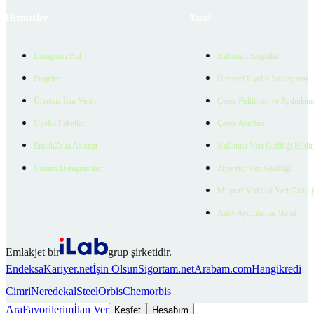
Hizmetler
Yasal
Danışman Bul
Kullanım Koşulları
Projeler
Bireysel Üyelik Sözleşmesi
Ücretsiz İlan Verin
Çerez Politikası ve Aydınlat
Üyelik Paketleri
Çerez Ayarları
EmlakZeka Asistan
Kullanıcı Veri Gizliliği Bildi
Uzman Danışmanlar
Ziyaretçi Veri Gizliliği
Müşteri Yetkilisi Veri Gizlili
Aday Aydınlatma Metni
Emlakjet bir
grup şirketidir.
Endeksa
Kariyer.net
İşin Olsun
Sigortam.net
Arabam.com
Hangikredi
Cimri
Neredekal
SteelOrbis
Chemorbis
Ara
Favorilerim
İlan Ver
Keşfet
Hesabım