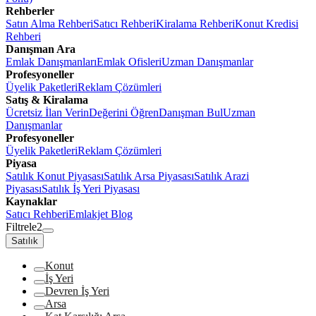
Rehberler
Satın Alma Rehberi
Satıcı Rehberi
Kiralama Rehberi
Konut Kredisi
Rehberi
Danışman Ara
Emlak Danışmanları
Emlak Ofisleri
Uzman Danışmanlar
Profesyoneller
Üyelik Paketleri
Reklam Çözümleri
Satış & Kiralama
Ücretsiz İlan Verin
Değerini Öğren
Danışman Bul
Uzman
Danışmanlar
Profesyoneller
Üyelik Paketleri
Reklam Çözümleri
Piyasa
Satılık Konut Piyasası
Satılık Arsa Piyasası
Satılık Arazi
Piyasası
Satılık İş Yeri Piyasası
Kaynaklar
Satıcı Rehberi
Emlakjet Blog
Filtrele
2
Satılık
Konut
İş Yeri
Devren İş Yeri
Arsa