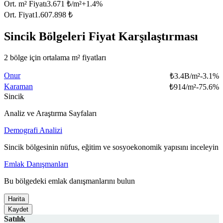
Ort. m² Fiyatı
3.671 ₺/m²
+
1.4
%
Ort. Fiyat
1.607.898 ₺
Sincik Bölgeleri Fiyat Karşılaştırması
2 bölge için ortalama m² fiyatları
Onur
₺
3.4B/m²
-3.1
%
Karaman
₺
914/m²
-75.6
%
Sincik
Analiz ve Araştırma Sayfaları
Demografi Analizi
Sincik bölgesinin nüfus, eğitim ve sosyoekonomik yapısını inceleyin
Emlak Danışmanları
Bu bölgedeki emlak danışmanlarını bulun
Harita
Kaydet
Satılık