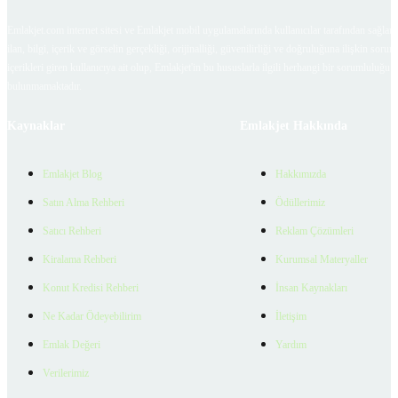
Emlakjet.com internet sitesi ve Emlakjet mobil uygulamalarında kullanıcılar tarafından sağlana
ilan, bilgi, içerik ve görselin gerçekliği, orijinalliği, güvenilirliği ve doğruluğuna ilişkin soru
içerikleri giren kullanıcıya ait olup, Emlakjet'in bu hususlarla ilgili herhangi bir sorumluluğu
bulunmamaktadır.
Kaynaklar
Emlakjet Hakkında
Emlakjet Blog
Hakkımızda
Satın Alma Rehberi
Ödüllerimiz
Satıcı Rehberi
Reklam Çözümleri
Kiralama Rehberi
Kurumsal Materyaller
Konut Kredisi Rehberi
İnsan Kaynakları
Ne Kadar Ödeyebilirim
İletişim
Emlak Değeri
Yardım
Verilerimiz