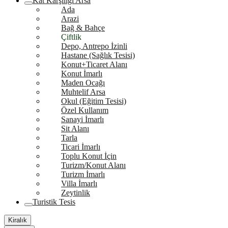
Kat Karşılığı Arsa
Ada
Arazi
Bağ & Bahçe
Çiftlik
Depo, Antrepo İzinli
Hastane (Sağlık Tesisi)
Konut+Ticaret Alanı
Konut İmarlı
Maden Ocağı
Muhtelif Arsa
Okul (Eğitim Tesisi)
Özel Kullanım
Sanayi İmarlı
Sit Alanı
Tarla
Ticari İmarlı
Toplu Konut İçin
Turizm/Konut Alanı
Turizm İmarlı
Villa İmarlı
Zeytinlik
Turistik Tesis
Kiralık