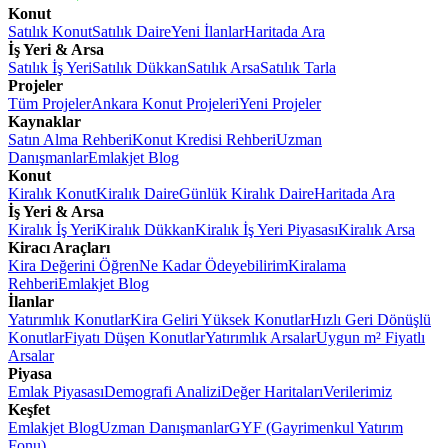
Konut
Satılık Konut
Satılık Daire
Yeni İlanlar
Haritada Ara
İş Yeri & Arsa
Satılık İş Yeri
Satılık Dükkan
Satılık Arsa
Satılık Tarla
Projeler
Tüm Projeler
Ankara Konut Projeleri
Yeni Projeler
Kaynaklar
Satın Alma Rehberi
Konut Kredisi Rehberi
Uzman
Danışmanlar
Emlakjet Blog
Konut
Kiralık Konut
Kiralık Daire
Günlük Kiralık Daire
Haritada Ara
İş Yeri & Arsa
Kiralık İş Yeri
Kiralık Dükkan
Kiralık İş Yeri Piyasası
Kiralık Arsa
Kiracı Araçları
Kira Değerini Öğren
Ne Kadar Ödeyebilirim
Kiralama
Rehberi
Emlakjet Blog
İlanlar
Yatırımlık Konutlar
Kira Geliri Yüksek Konutlar
Hızlı Geri Dönüşlü
Konutlar
Fiyatı Düşen Konutlar
Yatırımlık Arsalar
Uygun m² Fiyatlı
Arsalar
Piyasa
Emlak Piyasası
Demografi Analizi
Değer Haritaları
Verilerimiz
Keşfet
Emlakjet Blog
Uzman Danışmanlar
GYF (Gayrimenkul Yatırım
Fonu)