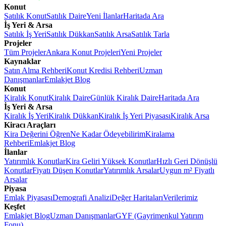
Konut
Satılık Konut
Satılık Daire
Yeni İlanlar
Haritada Ara
İş Yeri & Arsa
Satılık İş Yeri
Satılık Dükkan
Satılık Arsa
Satılık Tarla
Projeler
Tüm Projeler
Ankara Konut Projeleri
Yeni Projeler
Kaynaklar
Satın Alma Rehberi
Konut Kredisi Rehberi
Uzman
Danışmanlar
Emlakjet Blog
Konut
Kiralık Konut
Kiralık Daire
Günlük Kiralık Daire
Haritada Ara
İş Yeri & Arsa
Kiralık İş Yeri
Kiralık Dükkan
Kiralık İş Yeri Piyasası
Kiralık Arsa
Kiracı Araçları
Kira Değerini Öğren
Ne Kadar Ödeyebilirim
Kiralama
Rehberi
Emlakjet Blog
İlanlar
Yatırımlık Konutlar
Kira Geliri Yüksek Konutlar
Hızlı Geri Dönüşlü
Konutlar
Fiyatı Düşen Konutlar
Yatırımlık Arsalar
Uygun m² Fiyatlı
Arsalar
Piyasa
Emlak Piyasası
Demografi Analizi
Değer Haritaları
Verilerimiz
Keşfet
Emlakjet Blog
Uzman Danışmanlar
GYF (Gayrimenkul Yatırım
Fonu)