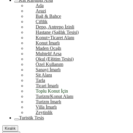
Kat Karşılığı Arsa
Ada
Arazi
Bağ & Bahçe
Çiftlik
Depo, Antrepo İzinli
Hastane (Sağlık Tesisi)
Konut+Ticaret Alanı
Konut İmarlı
Maden Ocağı
Muhtelif Arsa
Okul (Eğitim Tesisi)
Özel Kullanım
Sanayi İmarlı
Sit Alanı
Tarla
Ticari İmarlı
Toplu Konut İçin
Turizm/Konut Alanı
Turizm İmarlı
Villa İmarlı
Zeytinlik
Turistik Tesis
Kiralık