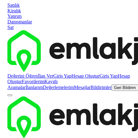
Satılık
Kiralık
Yatırım
Danışmanlar
Sat
Değerini Öğren
İlan Ver
Giriş Yap
Hesap Oluştur
Giriş Yap
Hesap
Oluştur
Favorilerim
Kayıtlı
Aramalar
İlanlarım
Değerlemelerim
Mesajlar
Bildirimler
Geri Bildirim