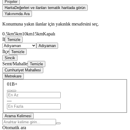
Projeler
Harita
Değerleri ve ilanları tematik haritada görün
Yakınımda Ara
Konumuna yakın ilanlar için yakınlık mesafesini seç.
0.5km
5km
10km
15km
Kapalı
İl
Temizle
Adıyaman
İlçe
Temizle
Sincik
Semt/Mahalle
Temizle
Cumhuriyet Mahallesi
Metrekare
0
1B+
—
Arama Kelimesi
Otomatik ara