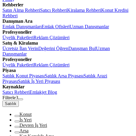
Rehberler
Satın Alma Rehberi
Satıcı Rehberi
Kiralama Rehberi
Konut Kredisi
Rehberi
Danışman Ara
Emlak Danışmanları
Emlak Ofisleri
Uzman Danışmanlar
Profesyoneller
Üyelik Paketleri
Reklam Çözümleri
Satış & Kiralama
Ücretsiz İlan Verin
Değerini Öğren
Danışman Bul
Uzman
Danışmanlar
Profesyoneller
Üyelik Paketleri
Reklam Çözümleri
Piyasa
Satılık Konut Piyasası
Satılık Arsa Piyasası
Satılık Arazi
Piyasası
Satılık İş Yeri Piyasası
Kaynaklar
Satıcı Rehberi
Emlakjet Blog
Filtrele
3
Satılık
Konut
İş Yeri
Devren İş Yeri
Arsa