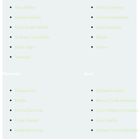
Satıcı Rehberi
Reklam Çözümleri
Kiralama Rehberi
Kurumsal Materyaller
Konut Kredisi Rehberi
İnsan Kaynakları
Ne Kadar Ödeyebilirim
İletişim
Emlak Değeri
Yardım
Verilerimiz
Hizmetler
Yasal
Danışman Bul
Kullanım Koşulları
Projeler
Bireysel Üyelik Sözleşmesi
Ücretsiz İlan Verin
Çerez Politikası ve Aydınlat
Üyelik Paketleri
Çerez Ayarları
EmlakZeka Asistan
Kullanıcı Veri Gizliliği Bildi