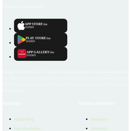
Emlakjet © 2006-2026
APP STORE
'dan
İNDİRİN
PLAY STORE
'dan
İNDİRİN
APP GALLERY
'den
İNDİRİN
Emlakjet.com internet sitesi ve Emlakjet mobil uygulamalarında kullanıcılar tarafından sağlana
ilan, bilgi, içerik ve görselin gerçekliği, orijinalliği, güvenilirliği ve doğruluğuna ilişkin soru
içerikleri giren kullanıcıya ait olup, Emlakjet'in bu hususlarla ilgili herhangi bir sorumluluğu
bulunmamaktadır.
Kaynaklar
Emlakjet Hakkında
Emlakjet Blog
Hakkımızda
Satın Alma Rehberi
Ödüllerimiz