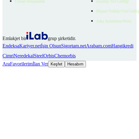
Uzman Danışmanlar
Ziyaretçi Veri Gizliliği
Müşteri Yetkilisi Veri Gizlili
Aday Aydınlatma Metni
Emlakjet bir
grup şirketidir.
Endeksa
Kariyer.net
İşin Olsun
Sigortam.net
Arabam.com
Hangikredi
Cimri
Neredekal
SteelOrbis
Chemorbis
Ara
Favorilerim
İlan Ver
Keşfet
Hesabım