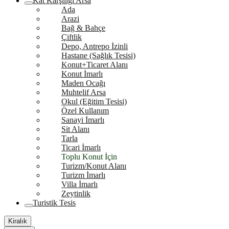
Kat Karşılığı Arsa
Ada
Arazi
Bağ & Bahçe
Çiftlik
Depo, Antrepo İzinli
Hastane (Sağlık Tesisi)
Konut+Ticaret Alanı
Konut İmarlı
Maden Ocağı
Muhtelif Arsa
Okul (Eğitim Tesisi)
Özel Kullanım
Sanayi İmarlı
Sit Alanı
Tarla
Ticari İmarlı
Toplu Konut İçin
Turizm/Konut Alanı
Turizm İmarlı
Villa İmarlı
Zeytinlik
Turistik Tesis
Kiralık