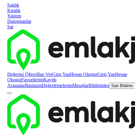
Satılık
Kiralık
Yatırım
Danışmanlar
Sat
Değerini Öğren
İlan Ver
Giriş Yap
Hesap Oluştur
Giriş Yap
Hesap
Oluştur
Favorilerim
Kayıtlı
Aramalar
İlanlarım
Değerlemelerim
Mesajlar
Bildirimler
Geri Bildirim