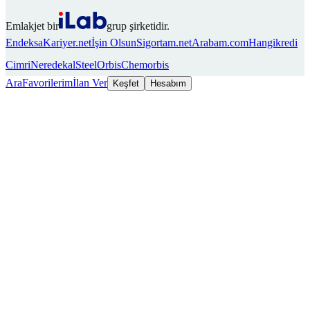
Emlakjet bir
grup şirketidir.
Endeksa
Kariyer.net
İşin Olsun
Sigortam.net
Arabam.com
Hangikredi
Cimri
Neredekal
SteelOrbis
Chemorbis
Ara
Favorilerim
İlan Ver
Keşfet
Hesabım