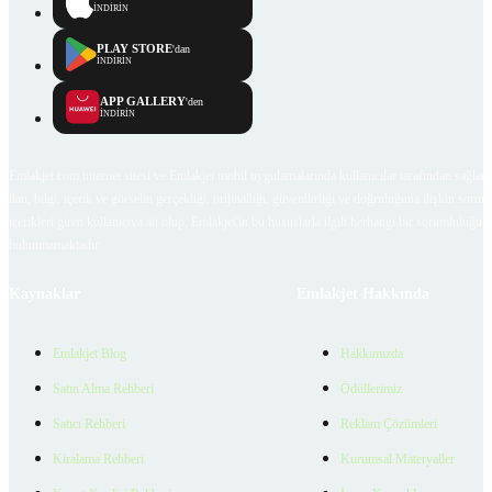
İNDİRİN
PLAY STORE
'dan
İNDİRİN
APP GALLERY
'den
İNDİRİN
Emlakjet.com internet sitesi ve Emlakjet mobil uygulamalarında kullanıcılar tarafından sağlana
ilan, bilgi, içerik ve görselin gerçekliği, orijinalliği, güvenilirliği ve doğruluğuna ilişkin soru
içerikleri giren kullanıcıya ait olup, Emlakjet'in bu hususlarla ilgili herhangi bir sorumluluğu
bulunmamaktadır.
Kaynaklar
Emlakjet Hakkında
Emlakjet Blog
Hakkımızda
Satın Alma Rehberi
Ödüllerimiz
Satıcı Rehberi
Reklam Çözümleri
Kiralama Rehberi
Kurumsal Materyaller