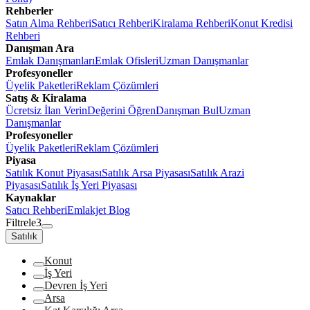
Rehberler
Satın Alma Rehberi
Satıcı Rehberi
Kiralama Rehberi
Konut Kredisi
Rehberi
Danışman Ara
Emlak Danışmanları
Emlak Ofisleri
Uzman Danışmanlar
Profesyoneller
Üyelik Paketleri
Reklam Çözümleri
Satış & Kiralama
Ücretsiz İlan Verin
Değerini Öğren
Danışman Bul
Uzman
Danışmanlar
Profesyoneller
Üyelik Paketleri
Reklam Çözümleri
Piyasa
Satılık Konut Piyasası
Satılık Arsa Piyasası
Satılık Arazi
Piyasası
Satılık İş Yeri Piyasası
Kaynaklar
Satıcı Rehberi
Emlakjet Blog
Filtrele
3
Satılık
Konut
İş Yeri
Devren İş Yeri
Arsa