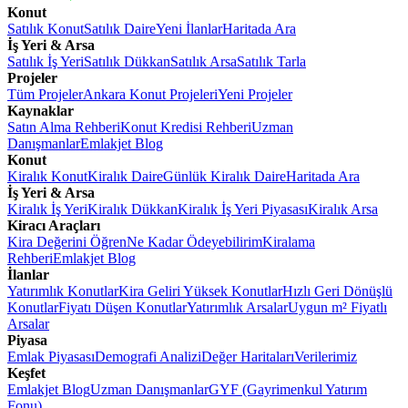
Konut
Satılık Konut
Satılık Daire
Yeni İlanlar
Haritada Ara
İş Yeri & Arsa
Satılık İş Yeri
Satılık Dükkan
Satılık Arsa
Satılık Tarla
Projeler
Tüm Projeler
Ankara Konut Projeleri
Yeni Projeler
Kaynaklar
Satın Alma Rehberi
Konut Kredisi Rehberi
Uzman
Danışmanlar
Emlakjet Blog
Konut
Kiralık Konut
Kiralık Daire
Günlük Kiralık Daire
Haritada Ara
İş Yeri & Arsa
Kiralık İş Yeri
Kiralık Dükkan
Kiralık İş Yeri Piyasası
Kiralık Arsa
Kiracı Araçları
Kira Değerini Öğren
Ne Kadar Ödeyebilirim
Kiralama
Rehberi
Emlakjet Blog
İlanlar
Yatırımlık Konutlar
Kira Geliri Yüksek Konutlar
Hızlı Geri Dönüşlü
Konutlar
Fiyatı Düşen Konutlar
Yatırımlık Arsalar
Uygun m² Fiyatlı
Arsalar
Piyasa
Emlak Piyasası
Demografi Analizi
Değer Haritaları
Verilerimiz
Keşfet
Emlakjet Blog
Uzman Danışmanlar
GYF (Gayrimenkul Yatırım
Fonu)