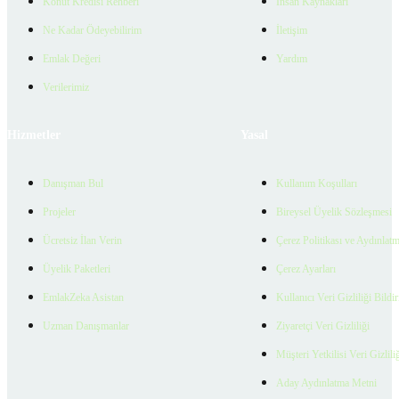
Konut Kredisi Rehberi
İnsan Kaynakları
Ne Kadar Ödeyebilirim
İletişim
Emlak Değeri
Yardım
Verilerimiz
Hizmetler
Yasal
Danışman Bul
Kullanım Koşulları
Projeler
Bireysel Üyelik Sözleşmesi
Ücretsiz İlan Verin
Çerez Politikası ve Aydınlat
Üyelik Paketleri
Çerez Ayarları
EmlakZeka Asistan
Kullanıcı Veri Gizliliği Bildi
Uzman Danışmanlar
Ziyaretçi Veri Gizliliği
Müşteri Yetkilisi Veri Gizlili
Aday Aydınlatma Metni