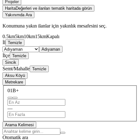
Projeler
Harita
Değerleri ve ilanları tematik haritada görün
Yakınımda Ara
Konumuna yakın ilanlar için yakınlık mesafesini seç.
0.5km
5km
10km
15km
Kapalı
İl
Temizle
Adıyaman
İlçe
Temizle
Sincik
Semt/Mahalle
Temizle
Aksu Köyü
Metrekare
0
1B+
—
Arama Kelimesi
Otomatik ara