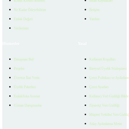
Konut Kredisi Rehberi
İnsan Kaynakları
Ne Kadar Ödeyebilirim
İletişim
Emlak Değeri
Yardım
Verilerimiz
Hizmetler
Yasal
Danışman Bul
Kullanım Koşulları
Projeler
Bireysel Üyelik Sözleşmesi
Ücretsiz İlan Verin
Çerez Politikası ve Aydınlat
Üyelik Paketleri
Çerez Ayarları
EmlakZeka Asistan
Kullanıcı Veri Gizliliği Bildi
Uzman Danışmanlar
Ziyaretçi Veri Gizliliği
Müşteri Yetkilisi Veri Gizlili
Aday Aydınlatma Metni