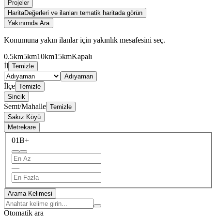
Projeler
Harita
Değerleri ve ilanları tematik haritada görün
Yakınımda Ara
Konumuna yakın ilanlar için yakınlık mesafesini seç.
0.5km
5km
10km
15km
Kapalı
İl
Temizle
Adıyaman
İlçe
Temizle
Sincik
Semt/Mahalle
Temizle
Sakız Köyü
Metrekare
0
1B+
—
Arama Kelimesi
Otomatik ara