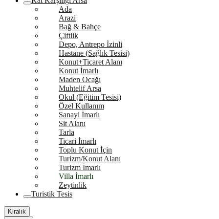
Kat Karşılığı Arsa
Ada
Arazi
Bağ & Bahçe
Çiftlik
Depo, Antrepo İzinli
Hastane (Sağlık Tesisi)
Konut+Ticaret Alanı
Konut İmarlı
Maden Ocağı
Muhtelif Arsa
Okul (Eğitim Tesisi)
Özel Kullanım
Sanayi İmarlı
Sit Alanı
Tarla
Ticari İmarlı
Toplu Konut İçin
Turizm/Konut Alanı
Turizm İmarlı
Villa İmarlı
Zeytinlik
Turistik Tesis
Kiralık