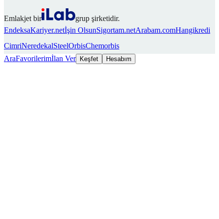
Emlakjet bir
grup şirketidir.
Endeksa
Kariyer.net
İşin Olsun
Sigortam.net
Arabam.com
Hangikredi
Cimri
Neredekal
SteelOrbis
Chemorbis
Ara
Favorilerim
İlan Ver
Keşfet
Hesabım