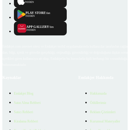
İNDİRİN
PLAY STORE
'dan
İNDİRİN
APP GALLERY
'den
İNDİRİN
Emlakjet.com internet sitesi ve Emlakjet mobil uygulamalarında kullanıcılar tarafından sağlana
ilan, bilgi, içerik ve görselin gerçekliği, orijinalliği, güvenilirliği ve doğruluğuna ilişkin soru
içerikleri giren kullanıcıya ait olup, Emlakjet'in bu hususlarla ilgili herhangi bir sorumluluğu
bulunmamaktadır.
Kaynaklar
Emlakjet Hakkında
Emlakjet Blog
Hakkımızda
Satın Alma Rehberi
Ödüllerimiz
Satıcı Rehberi
Reklam Çözümleri
Kiralama Rehberi
Kurumsal Materyaller