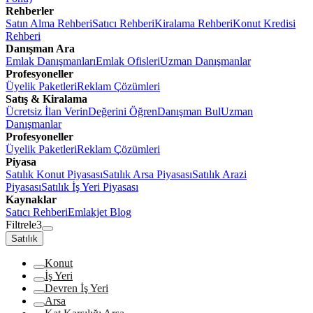
Rehberler
Satın Alma Rehberi
Satıcı Rehberi
Kiralama Rehberi
Konut Kredisi
Rehberi
Danışman Ara
Emlak Danışmanları
Emlak Ofisleri
Uzman Danışmanlar
Profesyoneller
Üyelik Paketleri
Reklam Çözümleri
Satış & Kiralama
Ücretsiz İlan Verin
Değerini Öğren
Danışman Bul
Uzman
Danışmanlar
Profesyoneller
Üyelik Paketleri
Reklam Çözümleri
Piyasa
Satılık Konut Piyasası
Satılık Arsa Piyasası
Satılık Arazi
Piyasası
Satılık İş Yeri Piyasası
Kaynaklar
Satıcı Rehberi
Emlakjet Blog
Filtrele
3
Satılık
Konut
İş Yeri
Devren İş Yeri
Arsa