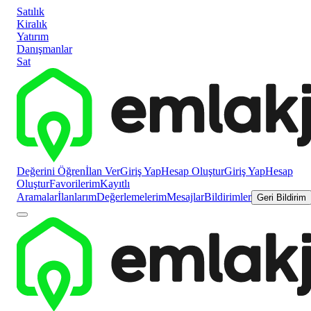
Satılık
Kiralık
Yatırım
Danışmanlar
Sat
Değerini Öğren
İlan Ver
Giriş Yap
Hesap Oluştur
Giriş Yap
Hesap
Oluştur
Favorilerim
Kayıtlı
Aramalar
İlanlarım
Değerlemelerim
Mesajlar
Bildirimler
Geri Bildirim