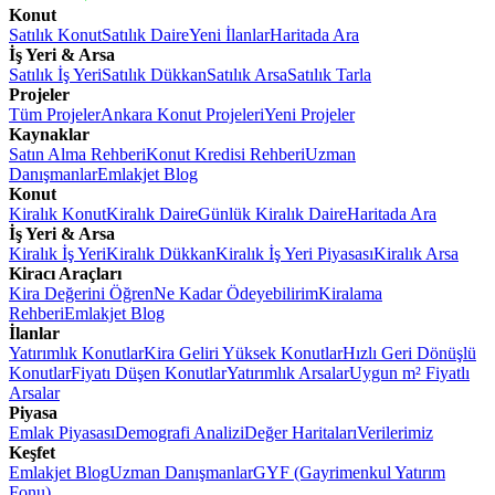
Konut
Satılık Konut
Satılık Daire
Yeni İlanlar
Haritada Ara
İş Yeri & Arsa
Satılık İş Yeri
Satılık Dükkan
Satılık Arsa
Satılık Tarla
Projeler
Tüm Projeler
Ankara Konut Projeleri
Yeni Projeler
Kaynaklar
Satın Alma Rehberi
Konut Kredisi Rehberi
Uzman
Danışmanlar
Emlakjet Blog
Konut
Kiralık Konut
Kiralık Daire
Günlük Kiralık Daire
Haritada Ara
İş Yeri & Arsa
Kiralık İş Yeri
Kiralık Dükkan
Kiralık İş Yeri Piyasası
Kiralık Arsa
Kiracı Araçları
Kira Değerini Öğren
Ne Kadar Ödeyebilirim
Kiralama
Rehberi
Emlakjet Blog
İlanlar
Yatırımlık Konutlar
Kira Geliri Yüksek Konutlar
Hızlı Geri Dönüşlü
Konutlar
Fiyatı Düşen Konutlar
Yatırımlık Arsalar
Uygun m² Fiyatlı
Arsalar
Piyasa
Emlak Piyasası
Demografi Analizi
Değer Haritaları
Verilerimiz
Keşfet
Emlakjet Blog
Uzman Danışmanlar
GYF (Gayrimenkul Yatırım
Fonu)