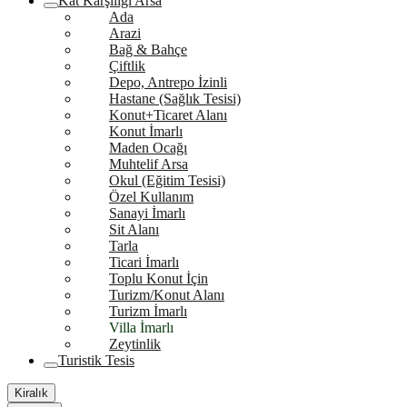
Kat Karşılığı Arsa
Ada
Arazi
Bağ & Bahçe
Çiftlik
Depo, Antrepo İzinli
Hastane (Sağlık Tesisi)
Konut+Ticaret Alanı
Konut İmarlı
Maden Ocağı
Muhtelif Arsa
Okul (Eğitim Tesisi)
Özel Kullanım
Sanayi İmarlı
Sit Alanı
Tarla
Ticari İmarlı
Toplu Konut İçin
Turizm/Konut Alanı
Turizm İmarlı
Villa İmarlı
Zeytinlik
Turistik Tesis
Kiralık