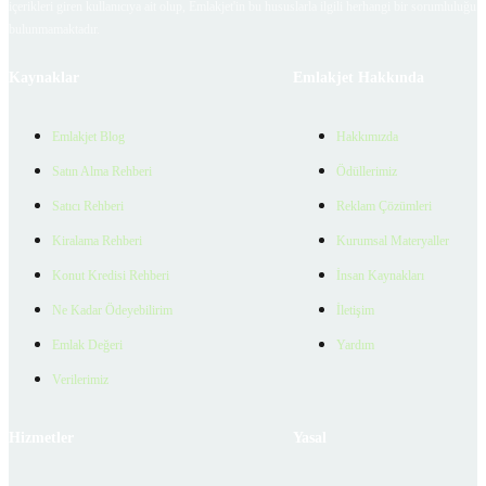
içerikleri giren kullanıcıya ait olup, Emlakjet'in bu hususlarla ilgili herhangi bir sorumluluğu
bulunmamaktadır.
Kaynaklar
Emlakjet Hakkında
Emlakjet Blog
Hakkımızda
Satın Alma Rehberi
Ödüllerimiz
Satıcı Rehberi
Reklam Çözümleri
Kiralama Rehberi
Kurumsal Materyaller
Konut Kredisi Rehberi
İnsan Kaynakları
Ne Kadar Ödeyebilirim
İletişim
Emlak Değeri
Yardım
Verilerimiz
Hizmetler
Yasal