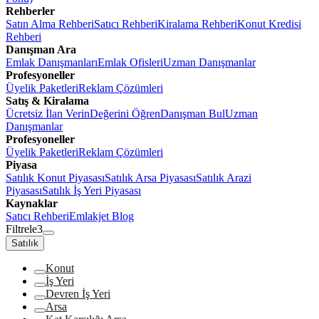
Rehberler
Satın Alma Rehberi
Satıcı Rehberi
Kiralama Rehberi
Konut Kredisi
Rehberi
Danışman Ara
Emlak Danışmanları
Emlak Ofisleri
Uzman Danışmanlar
Profesyoneller
Üyelik Paketleri
Reklam Çözümleri
Satış & Kiralama
Ücretsiz İlan Verin
Değerini Öğren
Danışman Bul
Uzman
Danışmanlar
Profesyoneller
Üyelik Paketleri
Reklam Çözümleri
Piyasa
Satılık Konut Piyasası
Satılık Arsa Piyasası
Satılık Arazi
Piyasası
Satılık İş Yeri Piyasası
Kaynaklar
Satıcı Rehberi
Emlakjet Blog
Filtrele
3
Satılık
Konut
İş Yeri
Devren İş Yeri
Arsa