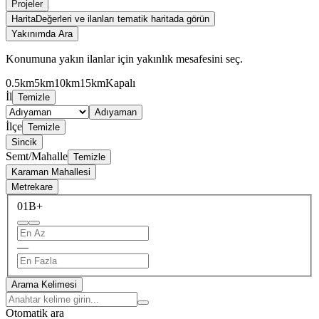
Projeler
Harita
Değerleri ve ilanları tematik haritada görün
Yakınımda Ara
Konumuna yakın ilanlar için yakınlık mesafesini seç.
0.5km
5km
10km
15km
Kapalı
İl
Temizle
Adıyaman
İlçe
Temizle
Sincik
Semt/Mahalle
Temizle
Karaman Mahallesi
Metrekare
0
1B+
—
Arama Kelimesi
Otomatik ara