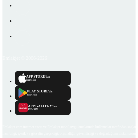
Emlakjet © 2006-2026
APP STORE
'dan
İNDİRİN
PLAY STORE
'dan
İNDİRİN
APP GALLERY
'den
İNDİRİN
Emlakjet.com internet sitesi ve Emlakjet mobil uygulamalarında kullanıcılar tarafından sağlana
ilan, bilgi, içerik ve görselin gerçekliği, orijinalliği, güvenilirliği ve doğruluğuna ilişkin soru