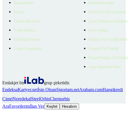
Danışman Bul
Kullanım Koşulları
Projeler
Bireysel Üyelik Sözleşmesi
Ücretsiz İlan Verin
Çerez Politikası ve Aydınlat
Üyelik Paketleri
Çerez Ayarları
EmlakZeka Asistan
Kullanıcı Veri Gizliliği Bildi
Uzman Danışmanlar
Ziyaretçi Veri Gizliliği
Müşteri Yetkilisi Veri Gizlili
Aday Aydınlatma Metni
Emlakjet bir
grup şirketidir.
Endeksa
Kariyer.net
İşin Olsun
Sigortam.net
Arabam.com
Hangikredi
Cimri
Neredekal
SteelOrbis
Chemorbis
Ara
Favorilerim
İlan Ver
Keşfet
Hesabım