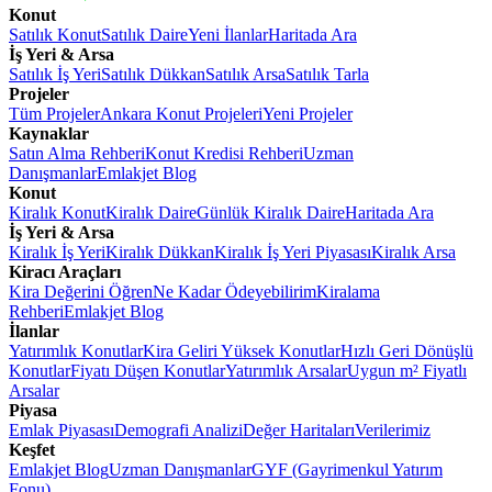
Konut
Satılık Konut
Satılık Daire
Yeni İlanlar
Haritada Ara
İş Yeri & Arsa
Satılık İş Yeri
Satılık Dükkan
Satılık Arsa
Satılık Tarla
Projeler
Tüm Projeler
Ankara Konut Projeleri
Yeni Projeler
Kaynaklar
Satın Alma Rehberi
Konut Kredisi Rehberi
Uzman
Danışmanlar
Emlakjet Blog
Konut
Kiralık Konut
Kiralık Daire
Günlük Kiralık Daire
Haritada Ara
İş Yeri & Arsa
Kiralık İş Yeri
Kiralık Dükkan
Kiralık İş Yeri Piyasası
Kiralık Arsa
Kiracı Araçları
Kira Değerini Öğren
Ne Kadar Ödeyebilirim
Kiralama
Rehberi
Emlakjet Blog
İlanlar
Yatırımlık Konutlar
Kira Geliri Yüksek Konutlar
Hızlı Geri Dönüşlü
Konutlar
Fiyatı Düşen Konutlar
Yatırımlık Arsalar
Uygun m² Fiyatlı
Arsalar
Piyasa
Emlak Piyasası
Demografi Analizi
Değer Haritaları
Verilerimiz
Keşfet
Emlakjet Blog
Uzman Danışmanlar
GYF (Gayrimenkul Yatırım
Fonu)