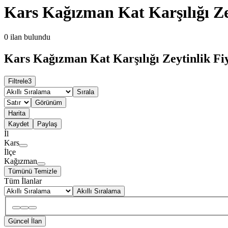
Kars Kağızman Kat Karşılığı Ze
0
ilan bulundu
Kars Kağızman Kat Karşılığı Zeytinlik Fiy
Filtrele
3
Sırala
Görünüm
Harita
Kaydet
Paylaş
İl
Kars
İlçe
Kağızman
Tümünü Temizle
Tüm İlanlar
Akıllı Sıralama
Güncel İlan