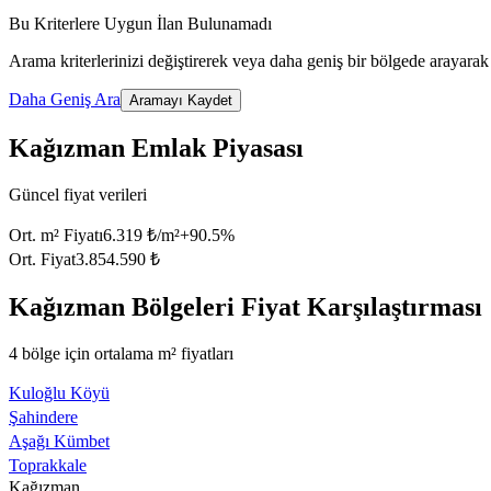
Bu Kriterlere Uygun İlan Bulunamadı
Arama kriterlerinizi değiştirerek veya daha geniş bir bölgede arayarak 
Daha Geniş Ara
Aramayı Kaydet
Kağızman Emlak Piyasası
Güncel fiyat verileri
Ort. m² Fiyatı
6.319 ₺/m²
+
90.5
%
Ort. Fiyat
3.854.590 ₺
Kağızman Bölgeleri Fiyat Karşılaştırması
4 bölge için ortalama m² fiyatları
Kuloğlu Köyü
Şahindere
Aşağı Kümbet
Toprakkale
Kağızman