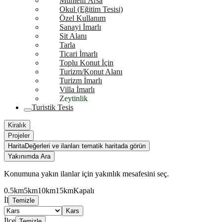
Muhtelif Arsa
Okul (Eğitim Tesisi)
Özel Kullanım
Sanayi İmarlı
Sit Alanı
Tarla
Ticari İmarlı
Toplu Konut İçin
Turizm/Konut Alanı
Turizm İmarlı
Villa İmarlı
Zeytinlik
Turistik Tesis
Kiralık
Projeler
Harita
Değerleri ve ilanları tematik haritada görün
Yakınımda Ara
Konumuna yakın ilanlar için yakınlık mesafesini seç.
0.5km
5km
10km
15km
Kapalı
İl
Temizle
Kars
İlçe
Temizle