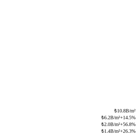
₺
10.8B/m²
₺
6.2B/m²
+
14.5
%
₺
2.0B/m²
+
56.8
%
₺
1.4B/m²
+
26.3
%