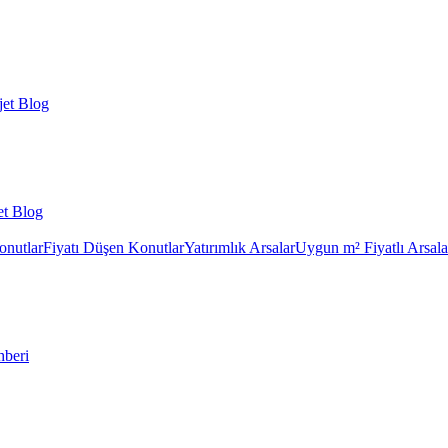
et Blog
et Blog
onutlar
Fiyatı Düşen Konutlar
Yatırımlık Arsalar
Uygun m² Fiyatlı Arsala
hberi