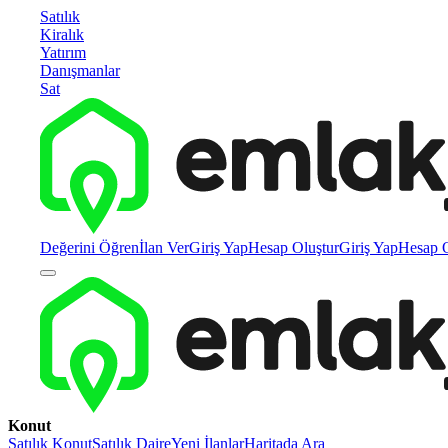
Satılık
Kiralık
Yatırım
Danışmanlar
Sat
Değerini Öğren
İlan Ver
Giriş Yap
Hesap Oluştur
Giriş Yap
Hesap O
Konut
Satılık Konut
Satılık Daire
Yeni İlanlar
Haritada Ara