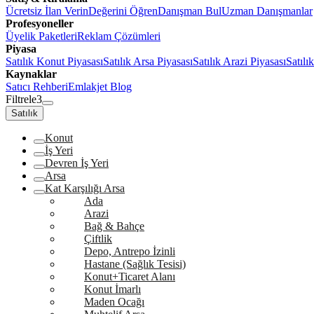
Ücretsiz İlan Verin
Değerini Öğren
Danışman Bul
Uzman Danışmanlar
Profesyoneller
Üyelik Paketleri
Reklam Çözümleri
Piyasa
Satılık Konut Piyasası
Satılık Arsa Piyasası
Satılık Arazi Piyasası
Satılı
Kaynaklar
Satıcı Rehberi
Emlakjet Blog
Filtrele
3
Satılık
Konut
İş Yeri
Devren İş Yeri
Arsa
Kat Karşılığı Arsa
Ada
Arazi
Bağ & Bahçe
Çiftlik
Depo, Antrepo İzinli
Hastane (Sağlık Tesisi)
Konut+Ticaret Alanı
Konut İmarlı
Maden Ocağı