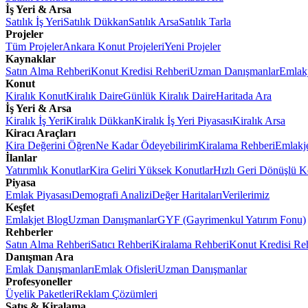
İş Yeri & Arsa
Satılık İş Yeri
Satılık Dükkan
Satılık Arsa
Satılık Tarla
Projeler
Tüm Projeler
Ankara Konut Projeleri
Yeni Projeler
Kaynaklar
Satın Alma Rehberi
Konut Kredisi Rehberi
Uzman Danışmanlar
Emlakj
Konut
Kiralık Konut
Kiralık Daire
Günlük Kiralık Daire
Haritada Ara
İş Yeri & Arsa
Kiralık İş Yeri
Kiralık Dükkan
Kiralık İş Yeri Piyasası
Kiralık Arsa
Kiracı Araçları
Kira Değerini Öğren
Ne Kadar Ödeyebilirim
Kiralama Rehberi
Emlakj
İlanlar
Yatırımlık Konutlar
Kira Geliri Yüksek Konutlar
Hızlı Geri Dönüşlü K
Piyasa
Emlak Piyasası
Demografi Analizi
Değer Haritaları
Verilerimiz
Keşfet
Emlakjet Blog
Uzman Danışmanlar
GYF (Gayrimenkul Yatırım Fonu)
Rehberler
Satın Alma Rehberi
Satıcı Rehberi
Kiralama Rehberi
Konut Kredisi Re
Danışman Ara
Emlak Danışmanları
Emlak Ofisleri
Uzman Danışmanlar
Profesyoneller
Üyelik Paketleri
Reklam Çözümleri
Satış & Kiralama