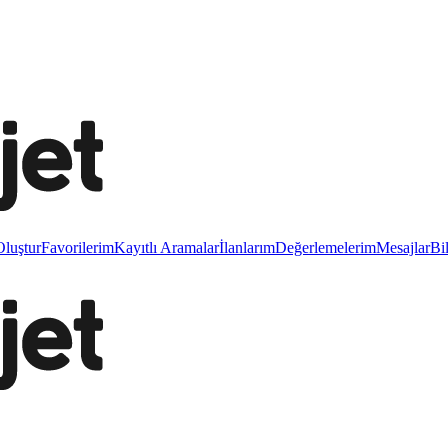
luştur
Favorilerim
Kayıtlı Aramalar
İlanlarım
Değerlemelerim
Mesajlar
Bi