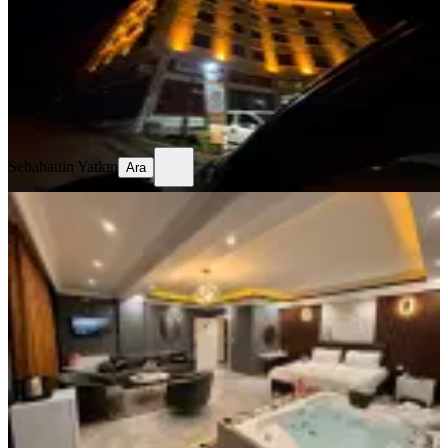
1+1
·
110 m²
·
1. Kat
·
05.08.2026
600 ₺
Sebahattin Yatkın
Ara
Sebahattin Yatkın
Ara
ÖNE ÇIKAN
Yenimahalle Merkezde Jakuzili
Klimalı Ultra Lüx Daire
Ankara, Yenimahalle
1+1
·
110 m²
·
4. Kat
·
05.08.2026
999 ₺
Adem Yazıcı
Ara