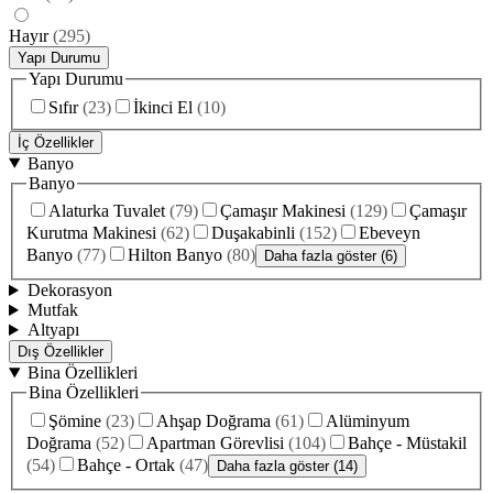
Hayır
(
295
)
Yapı Durumu
Yapı Durumu
Sıfır
(
23
)
İkinci El
(
10
)
İç Özellikler
Banyo
Banyo
Alaturka Tuvalet
(
79
)
Çamaşır Makinesi
(
129
)
Çamaşır
Kurutma Makinesi
(
62
)
Duşakabinli
(
152
)
Ebeveyn
Banyo
(
77
)
Hilton Banyo
(
80
)
Daha fazla göster (6)
Dekorasyon
Mutfak
Altyapı
Dış Özellikler
Bina Özellikleri
Bina Özellikleri
Şömine
(
23
)
Ahşap Doğrama
(
61
)
Alüminyum
Doğrama
(
52
)
Apartman Görevlisi
(
104
)
Bahçe - Müstakil
(
54
)
Bahçe - Ortak
(
47
)
Daha fazla göster (14)