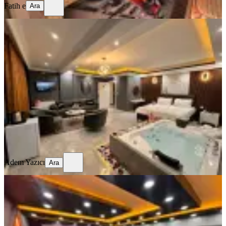
Fatih e
Ara
MANZARALI
Yenimahalle Merkezde Jakuzili Vip
Daire
Ankara, Yenimahalle
1+1
·
105 m²
·
4. Kat
·
29.07.2026
699 ₺
Adem Yazıcı
Ara
Adem Yazıcı
Ara
SIFIR BİNA
Yenimahalle Günlük Kiralık Daire
Konforlu Ve Temiz Konaklama
Ankara, Yenimahalle