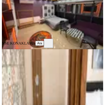
2+0
·
60 m²
·
1. Kat
·
29.07.2026
699 ₺
NSE KONAKLAMA
Ara
NSE KONAKLAMA
Ara
EŞYALI
-------------- 2 Kişilik Jakuzi ---------------
---
Ankara, Çankaya
Stüdyo
·
60 m²
·
4. Kat
·
29.07.2026
2.750 ₺