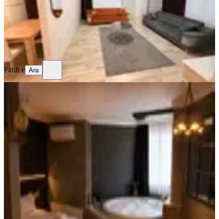
599 ₺
Fatih e
Ara
Fatih e
Ara
EŞYALI
Ankara'nın Kalbinde En İşlek
Caddesinde 2 Kişilik Jakuzi - Sınırsız
İnternet - 7/24 Resepsiyon
Ankara, Çankaya
Stüdyo
·
60 m²
·
3. Kat
·
31.07.2026
3.250 ₺
RECO SUİT EMLAK