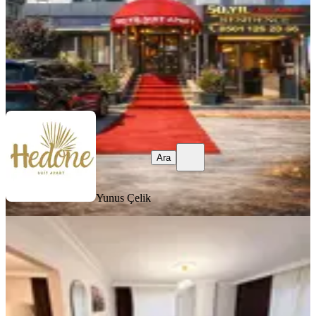
2.000 ₺
Yunus Çelik
Ara
Ara
Yunus Çelik
SIFIR BİNA
Keçiören Merkezde Günlük Kiralık
Lüxs Daire 3+1,2+1,1+1
Ankara, Keçiören
3+1
·
150 m²
·
7. Kat
·
01.08.2026