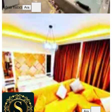
Adem Yazıcı
Ara
ÖNE ÇIKAN
Yenimahalle Metro Yanı Günlük
Haftalık Kiralık Jakuzili Daireler
Ankara, Yenimahalle
1+1
·
105 m²
·
1. Kat
·
04.08.2026
750 ₺
SUİTE HOUSE PANSİYON
Ara
Ara