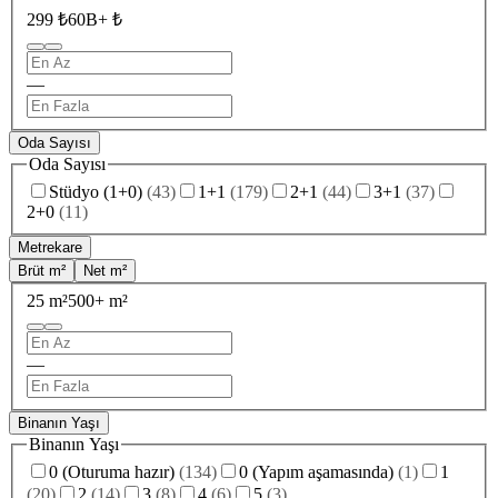
299 ₺
60B+ ₺
—
Oda Sayısı
Oda Sayısı
Stüdyo (1+0)
(
43
)
1+1
(
179
)
2+1
(
44
)
3+1
(
37
)
2+0
(
11
)
Metrekare
Brüt m²
Net m²
25 m²
500+ m²
—
Binanın Yaşı
Binanın Yaşı
0 (Oturuma hazır)
(
134
)
0 (Yapım aşamasında)
(
1
)
1
(
20
)
2
(
14
)
3
(
8
)
4
(
6
)
5
(
3
)