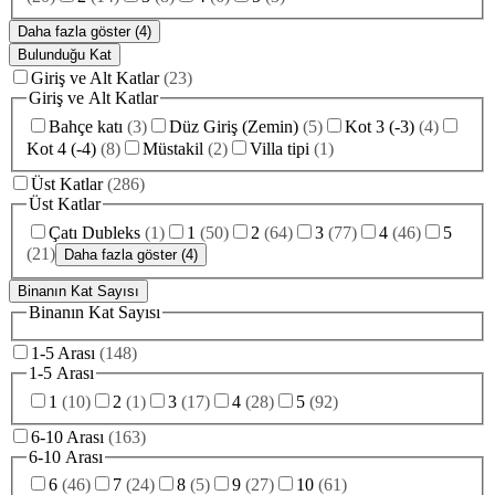
Daha fazla göster (4)
Bulunduğu Kat
Giriş ve Alt Katlar
(
23
)
Giriş ve Alt Katlar
Bahçe katı
(
3
)
Düz Giriş (Zemin)
(
5
)
Kot 3 (-3)
(
4
)
Kot 4 (-4)
(
8
)
Müstakil
(
2
)
Villa tipi
(
1
)
Üst Katlar
(
286
)
Üst Katlar
Çatı Dubleks
(
1
)
1
(
50
)
2
(
64
)
3
(
77
)
4
(
46
)
5
(
21
)
Daha fazla göster (4)
Binanın Kat Sayısı
Binanın Kat Sayısı
1-5 Arası
(
148
)
1-5 Arası
1
(
10
)
2
(
1
)
3
(
17
)
4
(
28
)
5
(
92
)
6-10 Arası
(
163
)
6-10 Arası
6
(
46
)
7
(
24
)
8
(
5
)
9
(
27
)
10
(
61
)