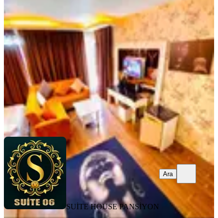
Jakuzili Vip 7/24 Resepsiyo
Ankara, Yenimahalle
1+1
·
109 m²
·
4. Kat
·
30.07.2026
999 ₺
SUİTE HOUSE PANSİYON
Ara
Ara
SUİTE HOUSE PANSİYON