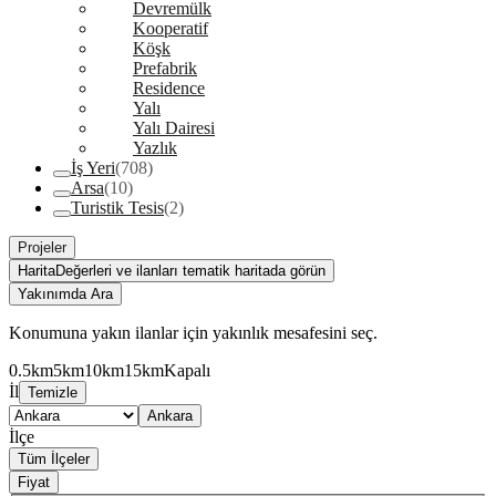
Devremülk
Kooperatif
Köşk
Prefabrik
Residence
Yalı
Yalı Dairesi
Yazlık
İş Yeri
(708)
Arsa
(10)
Turistik Tesis
(2)
Projeler
Harita
Değerleri ve ilanları tematik haritada görün
Yakınımda Ara
Konumuna yakın ilanlar için yakınlık mesafesini seç.
0.5km
5km
10km
15km
Kapalı
İl
Temizle
Ankara
İlçe
Tüm İlçeler
Fiyat