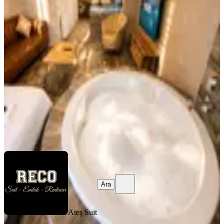
Kişilik Jakuzi - Merkezi Konum -
Sınırsız İnternet
Ankara, Çankaya
Stüdyo
·
80 m²
·
4. Kat
·
07.08.2026
3.250 ₺
Ateş Suit
Ara
Ara
Ateş Suit