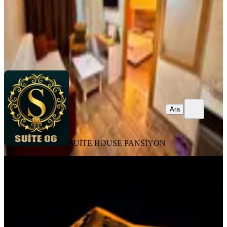
SUİTE HOUSE PANSİYON
Ara
Ara
SUİTE HOUSE PANSİYON
ÖNE ÇIKAN
Kızılay 5dk- Tunalı 10dk- Mesafe
Kredi Kartı Geçerli Ankara Günlük
Kiralık 7/24 İletişim
Ankara, Altındağ