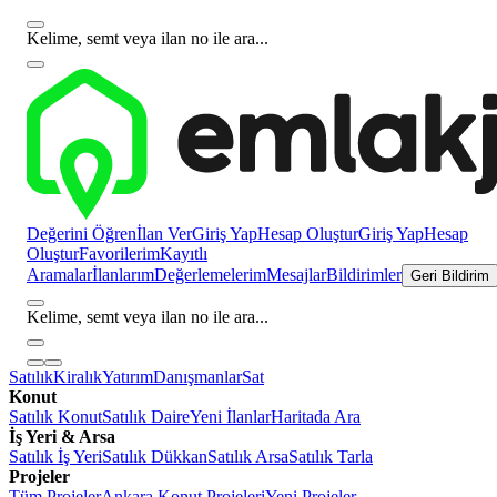
Kelime, semt veya ilan no ile ara...
Değerini Öğren
İlan Ver
Giriş Yap
Hesap Oluştur
Giriş Yap
Hesap
Oluştur
Favorilerim
Kayıtlı
Aramalar
İlanlarım
Değerlemelerim
Mesajlar
Bildirimler
Geri Bildirim
Kelime, semt veya ilan no ile ara...
Satılık
Kiralık
Yatırım
Danışmanlar
Sat
Konut
Satılık Konut
Satılık Daire
Yeni İlanlar
Haritada Ara
İş Yeri & Arsa
Satılık İş Yeri
Satılık Dükkan
Satılık Arsa
Satılık Tarla
Projeler
Tüm Projeler
Ankara Konut Projeleri
Yeni Projeler