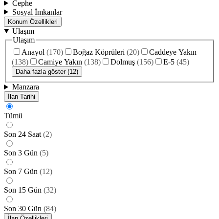
Cephe
Sosyal İmkanlar
Konum Özellikleri
Ulaşım
Ulaşım
Anayol
(
170
)
Boğaz Köprüleri
(
20
)
Caddeye Yakın
(
138
)
Camiye Yakın
(
138
)
Dolmuş
(
156
)
E-5
(
45
)
Daha fazla göster (12)
Manzara
İlan Tarihi
Tümü
Son 24 Saat
(
2
)
Son 3 Gün
(
5
)
Son 7 Gün
(
12
)
Son 15 Gün
(
32
)
Son 30 Gün
(
84
)
İlan Özellikleri