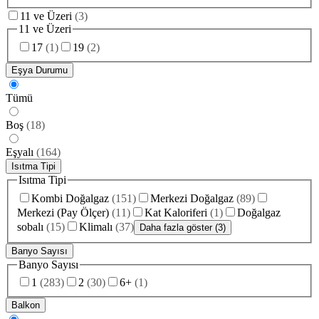
11 ve Üzeri
(
3
)
11 ve Üzeri
17
(
1
)
19
(
2
)
Eşya Durumu
Tümü
Boş
(
18
)
Eşyalı
(
164
)
Isıtma Tipi
Isıtma Tipi
Kombi Doğalgaz
(
151
)
Merkezi Doğalgaz
(
89
)
Merkezi (Pay Ölçer)
(
11
)
Kat Kaloriferi
(
1
)
Doğalgaz
sobalı
(
15
)
Klimalı
(
37
)
Daha fazla göster (3)
Banyo Sayısı
Banyo Sayısı
1
(
283
)
2
(
30
)
6+
(
1
)
Balkon