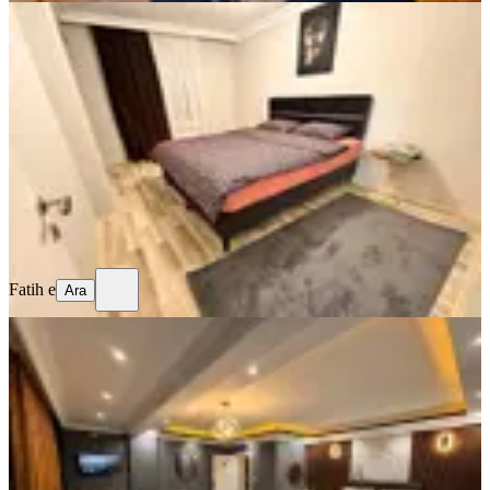
SIFIR BİNA
Keçiörende Günlük Kiralık 3+1 Daire
Ankara, Keçiören
3+1
·
150 m²
·
5. Kat
·
30.07.2026
699 ₺
Fatih e
Ara
Fatih e
Ara
MANZARALI
Etlik Aşağıeğlence,antares Awm Ve
Yıldırım Beyazıt Üni. Yakın Lüx Daire
Ankara, Keçiören
1+1
·
100 m²
·
4. Kat
·
30.07.2026