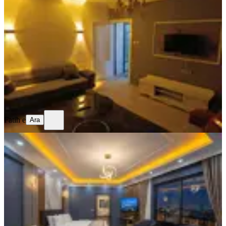
Ultra Lüx Daireler
Ankara, Keçiören
3+1
·
150 m²
·
7. Kat
·
03.08.2026
699 ₺
Fatih e
Ara
Fatih e
Ara
ÖNE ÇIKAN
Etlik Aşağı Eğlencede Antares Awm
Yakını Jakuzili Klimalı Lüx Daire
Ankara, Keçiören
1+1
·
100 m²
·
4. Kat
·
02.08.2026
999 ₺