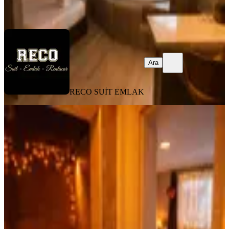
Ara
Ara
RECO SUİT EMLAK
EŞYALI
Ankara'nın Kalbinde En İşlek
Caddesinde 2 Kişilik Jakuzi - Sınırsız
İnternet - 7/24 Resepsiyon
Ankara, Çankaya
1+1
·
60 m²
·
5. Kat
·
31.07.2026
3.250 ₺