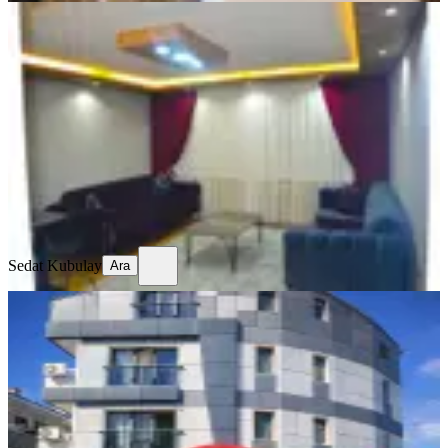
EŞYALI
Sıhhıyede Günlük Kiralık Lüx Daire
Ankara, Çankaya
3+1
·
135 m²
·
3. Kat
·
04.08.2026
2.500 ₺
Sedat Kubulay
Ara
Sedat Kubulay
Ara
EŞYALI
Kızılay Smart Tv Wi-fi Klima Asansor
Ucretsız Otopark Rezıdance
Ankara, Çankaya
1+1
·
80 m²
·
7. Kat
·
02.08.2026