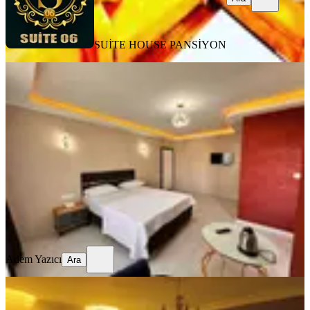
SUİTE HOUSE PANSİYON
ÖNE ÇIKAN
Etlik Ve Gata Hast. Yakın Aileye
Uygun Klimalı Konforlu Daire
Ankara, Keçiören
1+1
·
100 m²
·
3. Kat
·
04.08.2026
599 ₺
Adem Yazıcı
Ara
Adem Yazıcı
Ara
ÖNE ÇIKAN
Keçiören İncirli De Günlük Kiralık