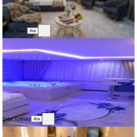
Adem Yazıcı
Ara
Adem Yazıcı
Ara
YENİ
Sıhhıyede Kiralık Jakuzili Daire
Ankara, Çankaya
1+1
·
125 m²
·
2. Kat
·
07.08.2026
2.500 ₺
Sedat Kubulay
Ara
Sedat Kubulay
Ara
YENİ
Ankara Günlük Kiralık Daire - 2