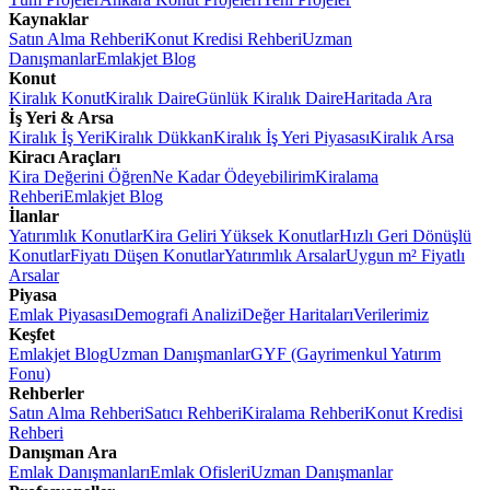
Kaynaklar
Satın Alma Rehberi
Konut Kredisi Rehberi
Uzman
Danışmanlar
Emlakjet Blog
Konut
Kiralık Konut
Kiralık Daire
Günlük Kiralık Daire
Haritada Ara
İş Yeri & Arsa
Kiralık İş Yeri
Kiralık Dükkan
Kiralık İş Yeri Piyasası
Kiralık Arsa
Kiracı Araçları
Kira Değerini Öğren
Ne Kadar Ödeyebilirim
Kiralama
Rehberi
Emlakjet Blog
İlanlar
Yatırımlık Konutlar
Kira Geliri Yüksek Konutlar
Hızlı Geri Dönüşlü
Konutlar
Fiyatı Düşen Konutlar
Yatırımlık Arsalar
Uygun m² Fiyatlı
Arsalar
Piyasa
Emlak Piyasası
Demografi Analizi
Değer Haritaları
Verilerimiz
Keşfet
Emlakjet Blog
Uzman Danışmanlar
GYF (Gayrimenkul Yatırım
Fonu)
Rehberler
Satın Alma Rehberi
Satıcı Rehberi
Kiralama Rehberi
Konut Kredisi
Rehberi
Danışman Ara
Emlak Danışmanları
Emlak Ofisleri
Uzman Danışmanlar