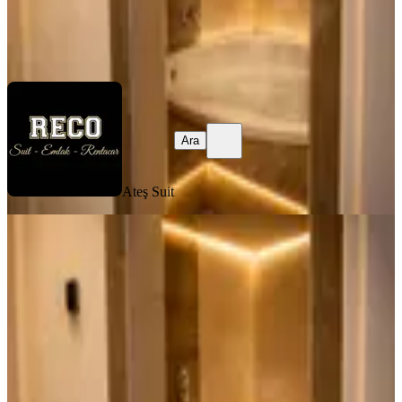
Ateş Suit
Ara
Ara
Ateş Suit
EŞYALI
Ankara'nın En Uygunu !!! 2 Kişilik
Jakuzi Ve Çok Daha Fazlası Sizleri
Bekliyor
Ankara, Çankaya
1+1
·
60 m²
·
4. Kat
·
28.07.2026
3.250 ₺