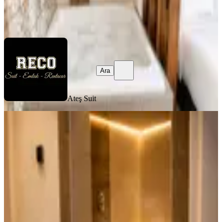
Ateş Suit
Ara
Ara
Ateş Suit
EŞYALI
Ankara'da Böyle Bir Yer Olduğunu
Biliyor Muydunuz?
Ankara, Çankaya
1+1
·
60 m²
·
5. Kat
·
28.07.2026
3.250 ₺