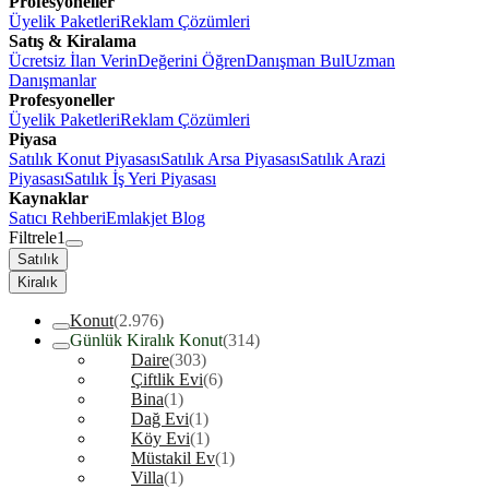
Profesyoneller
Üyelik Paketleri
Reklam Çözümleri
Satış & Kiralama
Ücretsiz İlan Verin
Değerini Öğren
Danışman Bul
Uzman
Danışmanlar
Profesyoneller
Üyelik Paketleri
Reklam Çözümleri
Piyasa
Satılık Konut Piyasası
Satılık Arsa Piyasası
Satılık Arazi
Piyasası
Satılık İş Yeri Piyasası
Kaynaklar
Satıcı Rehberi
Emlakjet Blog
Filtrele
1
Satılık
Kiralık
Konut
(2.976)
Günlük Kiralık Konut
(314)
Daire
(303)
Çiftlik Evi
(6)
Bina
(1)
Dağ Evi
(1)
Köy Evi
(1)
Müstakil Ev
(1)
Villa
(1)