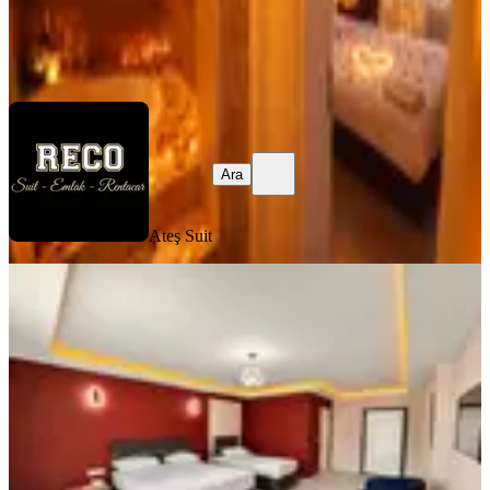
Ateş Suit
Ara
Ara
Ateş Suit
MANZARALI
Yenimahalle Merkezde Aileye Uygun
Klimalı Konforlu Daire
Ankara, Yenimahalle
1+1
·
120 m²
·
3. Kat
·
31.07.2026
699 ₺