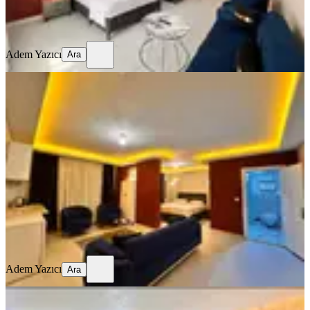
Adem Yazıcı
Ara
Adem Yazıcı
Ara
MANZARALI
Etlik Ve Gata Hast. 2 Dk Mesafede
Aileye Uygun Klimalı Konforlu Daire
Ankara, Keçiören
1+1
·
100 m²
·
Kot 4
·
31.07.2026
899 ₺
Adem Yazıcı
Ara
Adem Yazıcı
Ara
EŞYALI
Yenimahalle Günlük Kiralık Daire