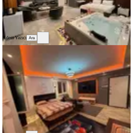
699 ₺
Adem Yazıcı
Ara
Adem Yazıcı
Ara
SIFIR BİNA
Keçiörende Günlük Kiralık Aileye
Uygun Ultra Lüx Daireler
3+1,2+1,1+1
Ankara, Keçiören
3+1
·
150 m²
·
7. Kat
·
29.07.2026
599 ₺
Fatih e
Ara