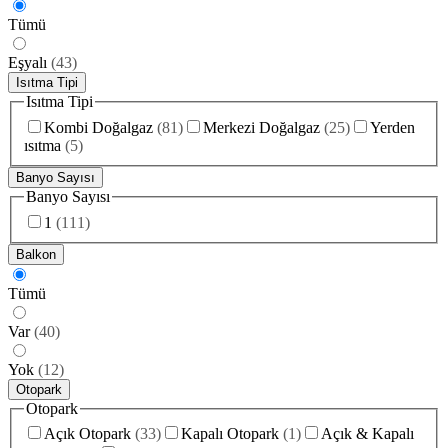
Tümü
Eşyalı
(
43
)
Isıtma Tipi
Isıtma Tipi
Kombi Doğalgaz
(
81
)
Merkezi Doğalgaz
(
25
)
Yerden
ısıtma
(
5
)
Banyo Sayısı
Banyo Sayısı
1
(
111
)
Balkon
Tümü
Var
(
40
)
Yok
(
12
)
Otopark
Otopark
Açık Otopark
(
33
)
Kapalı Otopark
(
1
)
Açık & Kapalı