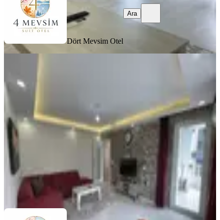
Ara
Dört Mevsim Otel
EŞYALI
Samsun Atakum 2+1 Klimalı Lüks
Daireler
Samsun, Atakum
2+1
·
135 m²
·
5. Kat
·
02.08.2026
1.250 ₺
Dört Mevsim Otel
Ara