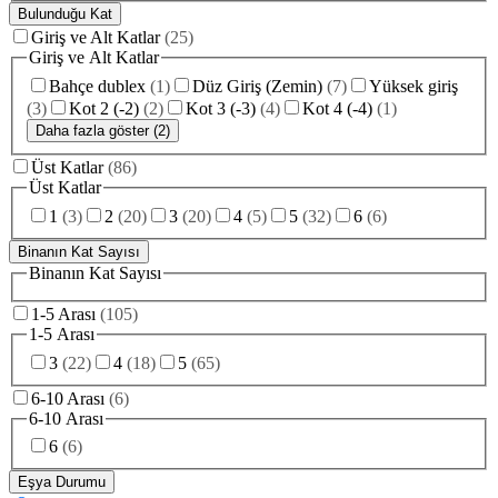
Bulunduğu Kat
Giriş ve Alt Katlar
(
25
)
Giriş ve Alt Katlar
Bahçe dublex
(
1
)
Düz Giriş (Zemin)
(
7
)
Yüksek giriş
(
3
)
Kot 2 (-2)
(
2
)
Kot 3 (-3)
(
4
)
Kot 4 (-4)
(
1
)
Daha fazla göster (2)
Üst Katlar
(
86
)
Üst Katlar
1
(
3
)
2
(
20
)
3
(
20
)
4
(
5
)
5
(
32
)
6
(
6
)
Binanın Kat Sayısı
Binanın Kat Sayısı
1-5 Arası
(
105
)
1-5 Arası
3
(
22
)
4
(
18
)
5
(
65
)
6-10 Arası
(
6
)
6-10 Arası
6
(
6
)
Eşya Durumu