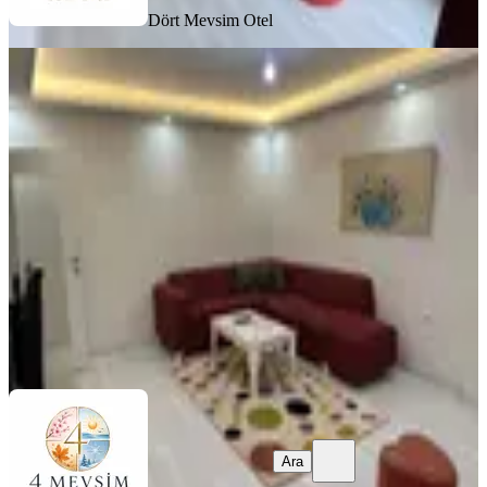
Dört Mevsim Otel
EŞYALI
Samsun Atakum 2+1 Klimalı Lüks
Daireler
Samsun, Atakum
2+1
·
135 m²
·
5. Kat
·
28.07.2026
1.100 ₺
Dört Mevsim Otel
Ara
Ara