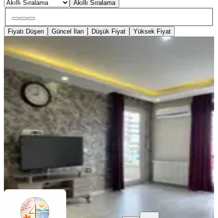
Akıllı Sıralama
Fiyatı Düşen
Güncel İlan
Düşük Fiyat
Yüksek Fiyat
ÖNE ÇIKAN
Sahile Yürüme Mesafesinde 2+1
Klimalı Lüks Daireler
Samsun, Atakum
2+1
·
135 m²
·
5. Kat
·
05.08.2026
999 ₺
Dört Mevsim Otel
Ara