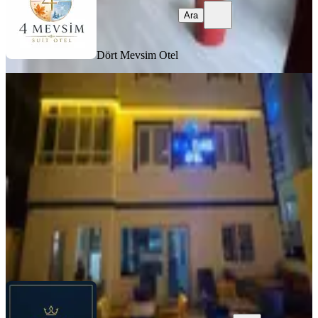
Ara
Dört Mevsim Otel
ÖNE ÇIKAN
Samsun Günlük Kiralık Daire
Samsun, Atakum
1+1
·
45 m²
·
2. Kat
·
03.03.2026
1.000 ₺
BLUE CLASS HOTEL
Ara