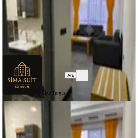
2.000 ₺
İlker Turgut
Ara
Ara
İlker Turgut
YENİ
Sima Suit Samsun İlkadım Atakum
Günlük Kiralık Daireler
Samsun, İlkadım