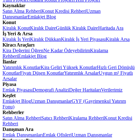
Kaynaklar
Satın Alma Rehberi
Konut Kredisi Rehberi
Uzman
Danışmanlar
Emlakjet Blog
Konut
Kiralık Konut
Kiralık Daire
Günlük Kiralık Daire
Haritada Ara
İş Yeri & Arsa
Kiralık İş Yeri
Kiralık Dükkan
Kiralık İş Yeri Piyasası
Kiralık Arsa
Kiracı Araçları
Kira Değerini Öğren
Ne Kadar Ödeyebilirim
Kiralama
Rehberi
Emlakjet Blog
İlanlar
Yatırımlık Konutlar
Kira Geliri Yüksek Konutlar
Hızlı Geri Dönüşlü
Konutlar
Fiyatı Düşen Konutlar
Yatırımlık Arsalar
Uygun m² Fiyatlı
Arsalar
Piyasa
Emlak Piyasası
Demografi Analizi
Değer Haritaları
Verilerimiz
Keşfet
Emlakjet Blog
Uzman Danışmanlar
GYF (Gayrimenkul Yatırım
Fonu)
Rehberler
Satın Alma Rehberi
Satıcı Rehberi
Kiralama Rehberi
Konut Kredisi
Rehberi
Danışman Ara
Emlak Danışmanları
Emlak Ofisleri
Uzman Danışmanlar