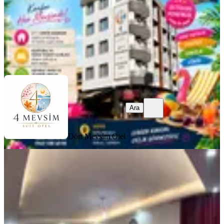
Dört Mevsim Otel
Ara
Ara
Dört Mevsim Otel
YENİ
Samsun Atakum 2+1 Klimalı Lüks
Daireler
Samsun, Atakum
2+1
·
135 m²
·
5. Kat
·
05.08.2026