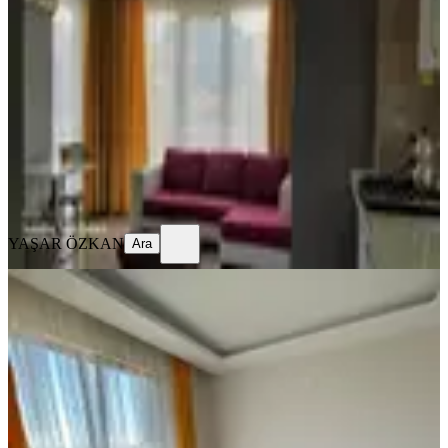
Kiralık 1+1 Daire
Samsun, Atakum
1+1
·
62 m²
·
3. Kat
·
06.08.2026
1.300 ₺
YAŞAR ÖZKAN
Ara
YAŞAR ÖZKAN
Ara
YENİ
Samsun İlkadım Atakum Günlük
Haftalık Kiralık Daireler
Samsun, İlkadım
1+1
·
50 m²
·
3. Kat
·
06.08.2026
2.000 ₺