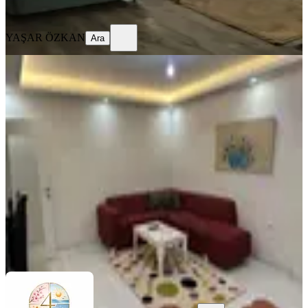
Ara
YAŞAR ÖZKAN
Ara
EŞYALI
Samsun Atakum 2+1 Klimalı Lüks
Daireler
Samsun, Atakum
2+1
·
135 m²
·
5. Kat
·
02.08.2026
1.000 ₺
Dört Mevsim Otel
Ara