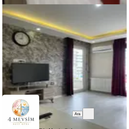
EŞYALI
Sahile Yürüme Mesafesinde 2+1
Klimalı Lüks Daireler
Samsun, Atakum
2+1
·
135 m²
·
5. Kat
·
31.07.2026
1.000 ₺
Dört Mevsim Otel
Ara
Ara