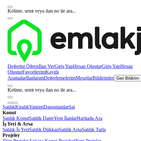
Kelime, semt veya ilan no ile ara...
Değerini Öğren
İlan Ver
Giriş Yap
Hesap Oluştur
Giriş Yap
Hesap
Oluştur
Favorilerim
Kayıtlı
Aramalar
İlanlarım
Değerlemelerim
Mesajlar
Bildirimler
Geri Bildirim
Kelime, semt veya ilan no ile ara...
Satılık
Kiralık
Yatırım
Danışmanlar
Sat
Konut
Satılık Konut
Satılık Daire
Yeni İlanlar
Haritada Ara
İş Yeri & Arsa
Satılık İş Yeri
Satılık Dükkan
Satılık Arsa
Satılık Tarla
Projeler
Tüm Projeler
Ankara Konut Projeleri
Yeni Projeler