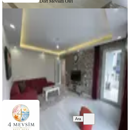
Dört Mevsim Otel
EŞYALI
Samsun Atakum 2+1 Klimalı Lüks
Daireler
Samsun, Atakum
2+1
·
135 m²
·
5. Kat
·
28.07.2026
999 ₺
Dört Mevsim Otel
Ara
Ara