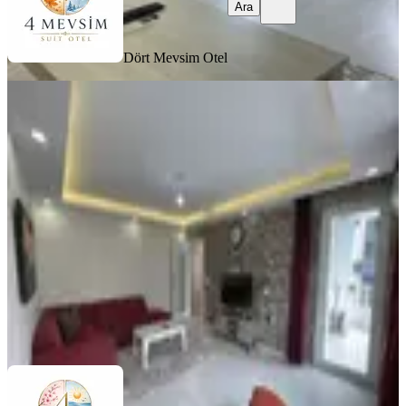
Ara
Dört Mevsim Otel
ÖNE ÇIKAN
Samsun Atakum 2+1 Klimalı Lüks
Daireler
Samsun, Atakum
2+1
·
135 m²
·
5. Kat
·
31.07.2026
1.000 ₺
Dört Mevsim Otel
Ara