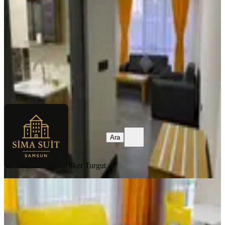
1+1
·
55 m²
·
3. Kat
·
04.08.2026
2.000 ₺
İlker Turgut
Ara
Ara
İlker Turgut
YENİ
Pelitköy’de Günlük Kiralık Eşyalı 1+1
Daire
Samsun, Atakum