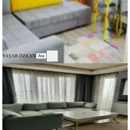
1+1
·
65 m²
·
5. Kat
·
04.08.2026
1.200 ₺
YAŞAR ÖZKAN
Ara
YAŞAR ÖZKAN
Ara
YENİ
Pelitköy 1+1 Günlük Kiralık Eşyalı
Modern Daire
Samsun, Atakum
1+1
·
62 m²
·
3. Kat
·
04.08.2026
1.300 ₺
YAŞAR ÖZKAN