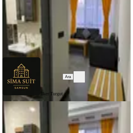
1+1
·
50 m²
·
2. Kat
·
04.08.2026
2.000 ₺
İlker Turgut
Ara
Ara
İlker Turgut
YENİ
Samsun İlkadım Atakum Günlük
Kiralık Daireler
Samsun, İlkadım