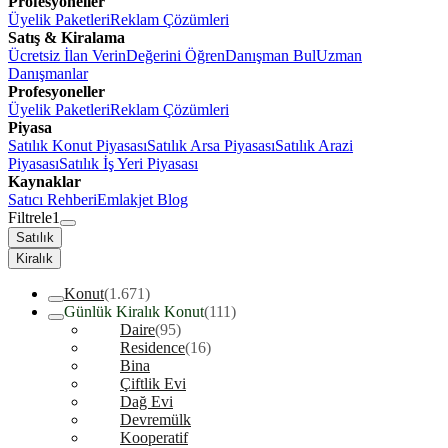
Profesyoneller
Üyelik Paketleri
Reklam Çözümleri
Satış & Kiralama
Ücretsiz İlan Verin
Değerini Öğren
Danışman Bul
Uzman
Danışmanlar
Profesyoneller
Üyelik Paketleri
Reklam Çözümleri
Piyasa
Satılık Konut Piyasası
Satılık Arsa Piyasası
Satılık Arazi
Piyasası
Satılık İş Yeri Piyasası
Kaynaklar
Satıcı Rehberi
Emlakjet Blog
Filtrele
1
Satılık
Kiralık
Konut
(1.671)
Günlük Kiralık Konut
(111)
Daire
(95)
Residence
(16)
Bina
Çiftlik Evi
Dağ Evi
Devremülk
Kooperatif