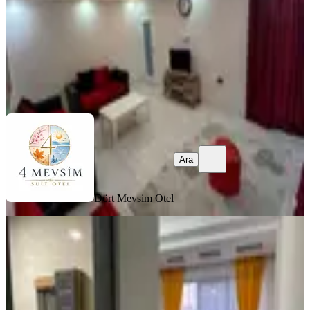
999 ₺
Dört Mevsim Otel
Ara
Ara
Dört Mevsim Otel
YENİ
Samsun Atakum Günlük Haftalık
Kiralık Daireler
Samsun, İlkadım
1+1
·
55 m²
·
3. Kat
·
04.08.2026