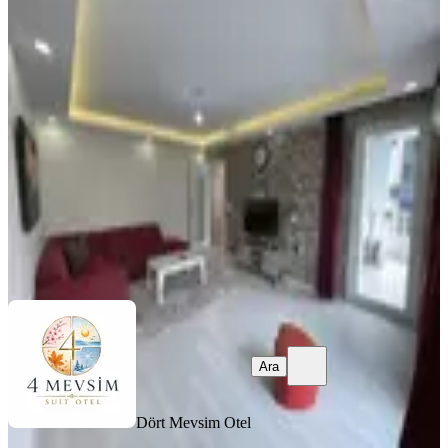
Samsun Atakum 2+1 Klimalı Lüks
Daireler
Samsun, Atakum
2+1
·
135 m²
·
5. Kat
·
31.07.2026
1.250 ₺
Dört Mevsim Otel
Ara
Ara
Dört Mevsim Otel