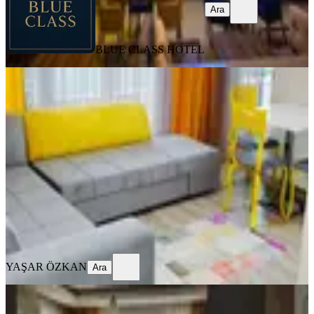
Ara
BLUE CLASS HOTEL
YENİ
Pelitköy’de Günlük Kiralık Eşyalı 1+1
Daire
Samsun, Atakum
1+1
·
65 m²
·
5. Kat
·
06.08.2026
1.200 ₺
YAŞAR ÖZKAN
Ara
YAŞAR ÖZKAN
Ara
YENİ
Atakum Pelitköy'de Eşyalı Günlük