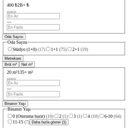
400 ₺
2B+ ₺
—
Oda Sayısı
Oda Sayısı
Stüdyo (1+0)
(
17
)
1+1
(
75
)
2+1
(
19
)
Metrekare
Brüt m²
Net m²
20 m²
135+ m²
—
Binanın Yaşı
Binanın Yaşı
0 (Oturuma hazır)
(
10
)
2
(
1
)
3
(
1
)
4
(
10
)
6-10
(
64
)
11-15
(
7
)
Daha fazla göster (1)