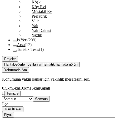
Köşk
Köy Evi
Müstakil Ev
Prefabrik
Villa
Yalı
Yalı Dairesi
Yazlık
İş Yeri
(299)
Arsa
(12)
Turistik Tesis
(1)
Projeler
Harita
Değerleri ve ilanları tematik haritada görün
Yakınımda Ara
Konumuna yakın ilanlar için yakınlık mesafesini seç.
0.5km
5km
10km
15km
Kapalı
İl
Temizle
Samsun
İlçe
Tüm İlçeler
Fiyat