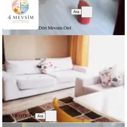
Ara
Dört Mevsim Otel
MANZARALI
Atakum Pelitköy'de Tramvaya Yakın
Full Eşyalı 1+1 Daire
Samsun, Atakum
1+1
·
67 m²
·
3. Kat
·
01.08.2026
1.300 ₺
YAŞAR ÖZKAN
Ara
YAŞAR ÖZKAN
Ara
EŞYALI