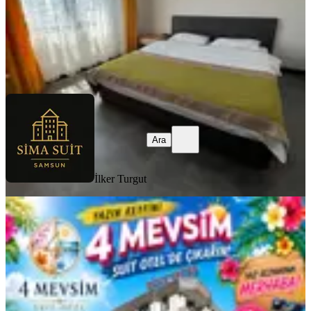
İlker Turgut
Ara
Ara
İlker Turgut
YENİ
Sahile Yürüme Mesafesinde 2+1
Klimalı Lüks Daireler
Samsun, Atakum
2+1
·
135 m²
·
5. Kat
·
05.08.2026
999 ₺