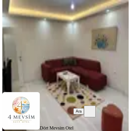
EŞYALI
Samsun Atakum 2+1 Klimalı Lüks
Daireler
Samsun, Atakum
2+1
·
135 m²
·
5. Kat
·
31.07.2026
1.100 ₺
Dört Mevsim Otel
Ara
Ara
Dört Mevsim Otel