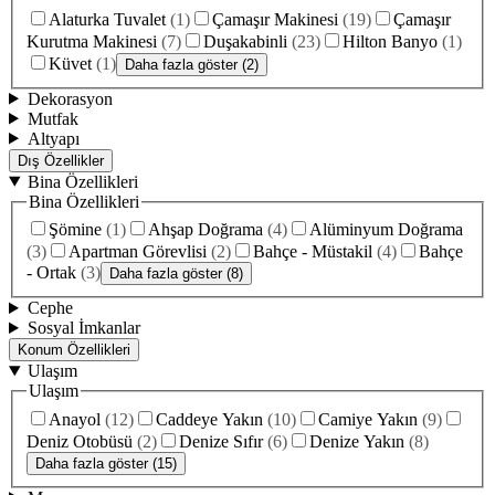
Alaturka Tuvalet
(
1
)
Çamaşır Makinesi
(
19
)
Çamaşır
Kurutma Makinesi
(
7
)
Duşakabinli
(
23
)
Hilton Banyo
(
1
)
Küvet
(
1
)
Daha fazla göster (2)
Dekorasyon
Mutfak
Altyapı
Dış Özellikler
Bina Özellikleri
Bina Özellikleri
Şömine
(
1
)
Ahşap Doğrama
(
4
)
Alüminyum Doğrama
(
3
)
Apartman Görevlisi
(
2
)
Bahçe - Müstakil
(
4
)
Bahçe
- Ortak
(
3
)
Daha fazla göster (8)
Cephe
Sosyal İmkanlar
Konum Özellikleri
Ulaşım
Ulaşım
Anayol
(
12
)
Caddeye Yakın
(
10
)
Camiye Yakın
(
9
)
Deniz Otobüsü
(
2
)
Denize Sıfır
(
6
)
Denize Yakın
(
8
)
Daha fazla göster (15)