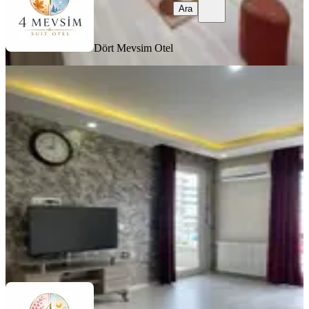
Ara
Dört Mevsim Otel
EŞYALI
Sahile Yürüme Mesafesinde 2+1
Klimalı Lüks Daireler
Samsun, Atakum
2+1
·
135 m²
·
5. Kat
·
02.08.2026
1.100 ₺
Dört Mevsim Otel
Ara