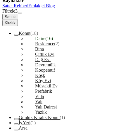
Kaynaklar
Satıcı Rehberi
Emlakjet Blog
Filtrele
3
Satılık
Kiralık
Konut
(18)
Daire
(16)
Residence
(2)
Bina
Çiftlik Evi
Dağ Evi
Devremülk
Kooperatif
Köşk
Köy Evi
Müstakil Ev
Prefabrik
Villa
Yalı
Yalı Dairesi
Yazlık
Günlük Kiralık Konut
(1)
İş Yeri
(1)
Arsa