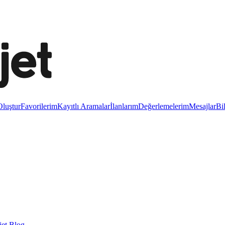
luştur
Favorilerim
Kayıtlı Aramalar
İlanlarım
Değerlemelerim
Mesajlar
Bi
et Blog