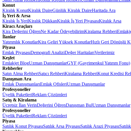
Konut
Kiralık Konut
Kiralık Daire
Günlük Kiralık Daire
Haritada Ara
İş Yeri & Arsa
Kiralık İş Yeri
Kiralık Dükkan
Kiralık İş Yeri Piyasası
Kiralık Arsa
Kiracı Araçları
Kira Değerini Öğren
Ne Kadar Ödeyebilirim
Kiralama Rehberi
Emlakj
İlanlar
Yatırımlık Konutlar
Kira Geliri Yüksek Konutlar
Hızlı Geri Dönüşlü K
Piyasa
Emlak Piyasası
Demografi Analizi
Değer Haritaları
Verilerimiz
Keşfet
Emlakjet Blog
Uzman Danışmanlar
GYF (Gayrimenkul Yatırım Fonu)
Rehberler
Satın Alma Rehberi
Satıcı Rehberi
Kiralama Rehberi
Konut Kredisi Re
Danışman Ara
Emlak Danışmanları
Emlak Ofisleri
Uzman Danışmanlar
Profesyoneller
Üyelik Paketleri
Reklam Çözümleri
Satış & Kiralama
Ücretsiz İlan Verin
Değerini Öğren
Danışman Bul
Uzman Danışmanlar
Profesyoneller
Üyelik Paketleri
Reklam Çözümleri
Piyasa
Satılık Konut Piyasası
Satılık Arsa Piyasası
Satılık Arazi Piyasası
Satılı