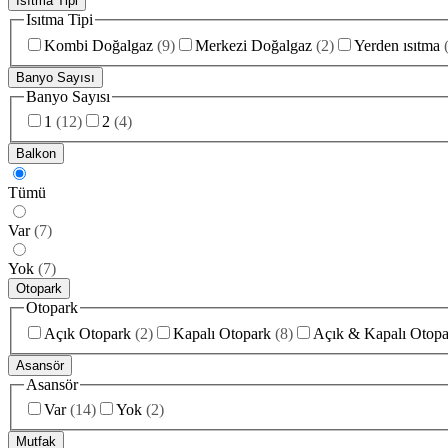
Isıtma Tipi
Isıtma Tipi
Kombi Doğalgaz
(
9
)
Merkezi Doğalgaz
(
2
)
Yerden ısıtma
Banyo Sayısı
Banyo Sayısı
1
(
12
)
2
(
4
)
Balkon
Tümü
Var
(
7
)
Yok
(
7
)
Otopark
Otopark
Açık Otopark
(
2
)
Kapalı Otopark
(
8
)
Açık & Kapalı Otopa
Asansör
Asansör
Var
(
14
)
Yok
(
2
)
Mutfak