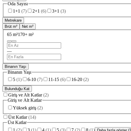
Oda Sayısı
1+1
(
7
)
2+1
(
6
)
3+1
(
3
)
Metrekare
Brüt m²
Net m²
65 m²
170+ m²
—
Binanın Yaşı
Binanın Yaşı
5
(
1
)
6-10
(
7
)
11-15
(
6
)
16-20
(
2
)
Bulunduğu Kat
Giriş ve Alt Katlar
(
2
)
Giriş ve Alt Katlar
Yüksek giriş
(
2
)
Üst Katlar
(
14
)
Üst Katlar
1
(
2
)
3
(
1
)
4
(
1
)
5
(
3
)
7
(
2
)
8
(
1
)
Daha fazla göster (2