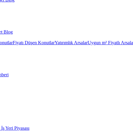
et Blog
onutlar
Fiyatı Düşen Konutlar
Yatırımlık Arsalar
Uygun m² Fiyatlı Arsala
hberi
k İş Yeri Piyasası