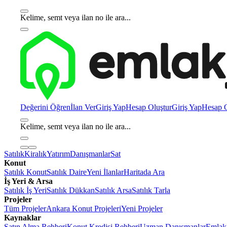
Kelime, semt veya ilan no ile ara...
Değerini Öğren
İlan Ver
Giriş Yap
Hesap Oluştur
Giriş Yap
Hesap O
Kelime, semt veya ilan no ile ara...
Satılık
Kiralık
Yatırım
Danışmanlar
Sat
Konut
Satılık Konut
Satılık Daire
Yeni İlanlar
Haritada Ara
İş Yeri & Arsa
Satılık İş Yeri
Satılık Dükkan
Satılık Arsa
Satılık Tarla
Projeler
Tüm Projeler
Ankara Konut Projeleri
Yeni Projeler
Kaynaklar
Satın Alma Rehberi
Konut Kredisi Rehberi
Uzman Danışmanlar
Emlakj