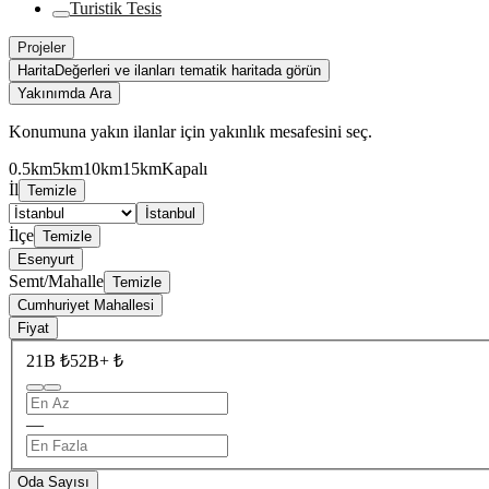
Turistik Tesis
Projeler
Harita
Değerleri ve ilanları tematik haritada görün
Yakınımda Ara
Konumuna yakın ilanlar için yakınlık mesafesini seç.
0.5km
5km
10km
15km
Kapalı
İl
Temizle
İstanbul
İlçe
Temizle
Esenyurt
Semt/Mahalle
Temizle
Cumhuriyet Mahallesi
Fiyat
21B ₺
52B+ ₺
—
Oda Sayısı