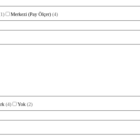
(
1
)
Merkezi (Pay Ölçer)
(
4
)
rk
(
4
)
Yok
(
2
)