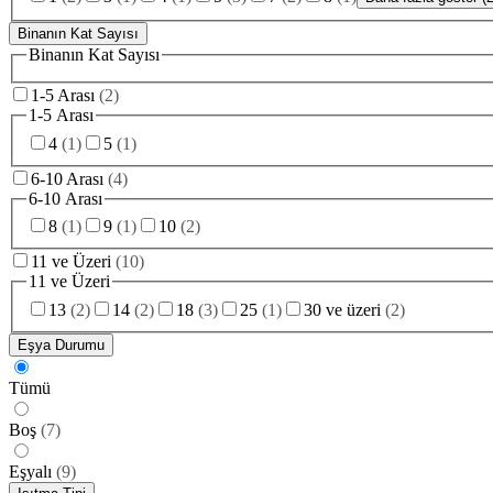
Binanın Kat Sayısı
Binanın Kat Sayısı
1-5 Arası
(
2
)
1-5 Arası
4
(
1
)
5
(
1
)
6-10 Arası
(
4
)
6-10 Arası
8
(
1
)
9
(
1
)
10
(
2
)
11 ve Üzeri
(
10
)
11 ve Üzeri
13
(
2
)
14
(
2
)
18
(
3
)
25
(
1
)
30 ve üzeri
(
2
)
Eşya Durumu
Tümü
Boş
(
7
)
Eşyalı
(
9
)