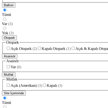
Balkon
Tümü
Var
(
3
)
Yok
(
3
)
Otopark
Otopark
Açık Otopark
(
2
)
Kapalı Otopark
(
1
)
Açık & Kapalı Otopa
Asansör
Asansör
Var
(
6
)
Mutfak
Mutfak
Açık (Amerikan)
(
3
)
Kapalı
(
3
)
Site İçerisinde
Tümü