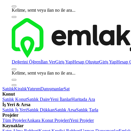
Kelime, semt veya ilan no ile ara...
Değerini Öğren
İlan Ver
Giriş Yap
Hesap Oluştur
Giriş Yap
Hesap O
Kelime, semt veya ilan no ile ara...
Satılık
Kiralık
Yatırım
Danışmanlar
Sat
Konut
Satılık Konut
Satılık Daire
Yeni İlanlar
Haritada Ara
İş Yeri & Arsa
Satılık İş Yeri
Satılık Dükkan
Satılık Arsa
Satılık Tarla
Projeler
Tüm Projeler
Ankara Konut Projeleri
Yeni Projeler
Kaynaklar
Satın Alma Rehberi
Konut Kredisi Rehberi
Uzman Danışmanlar
Emlakj