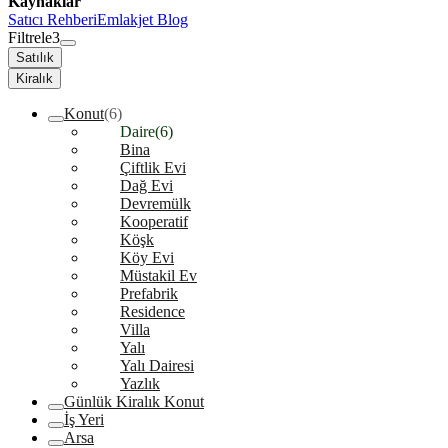
Kaynaklar
Satıcı Rehberi
Emlakjet Blog
Filtrele
3
Satılık
Kiralık
Konut
(6)
Daire
(6)
Bina
Çiftlik Evi
Dağ Evi
Devremülk
Kooperatif
Köşk
Köy Evi
Müstakil Ev
Prefabrik
Residence
Villa
Yalı
Yalı Dairesi
Yazlık
Günlük Kiralık Konut
İş Yeri
Arsa