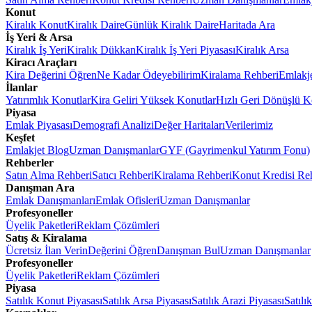
Konut
Kiralık Konut
Kiralık Daire
Günlük Kiralık Daire
Haritada Ara
İş Yeri & Arsa
Kiralık İş Yeri
Kiralık Dükkan
Kiralık İş Yeri Piyasası
Kiralık Arsa
Kiracı Araçları
Kira Değerini Öğren
Ne Kadar Ödeyebilirim
Kiralama Rehberi
Emlakj
İlanlar
Yatırımlık Konutlar
Kira Geliri Yüksek Konutlar
Hızlı Geri Dönüşlü K
Piyasa
Emlak Piyasası
Demografi Analizi
Değer Haritaları
Verilerimiz
Keşfet
Emlakjet Blog
Uzman Danışmanlar
GYF (Gayrimenkul Yatırım Fonu)
Rehberler
Satın Alma Rehberi
Satıcı Rehberi
Kiralama Rehberi
Konut Kredisi Re
Danışman Ara
Emlak Danışmanları
Emlak Ofisleri
Uzman Danışmanlar
Profesyoneller
Üyelik Paketleri
Reklam Çözümleri
Satış & Kiralama
Ücretsiz İlan Verin
Değerini Öğren
Danışman Bul
Uzman Danışmanlar
Profesyoneller
Üyelik Paketleri
Reklam Çözümleri
Piyasa
Satılık Konut Piyasası
Satılık Arsa Piyasası
Satılık Arazi Piyasası
Satılı