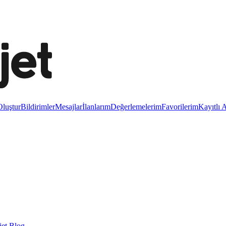
luştur
Bildirimler
Mesajlar
İlanlarım
Değerlemelerim
Favorilerim
Kayıtlı 
et Blog