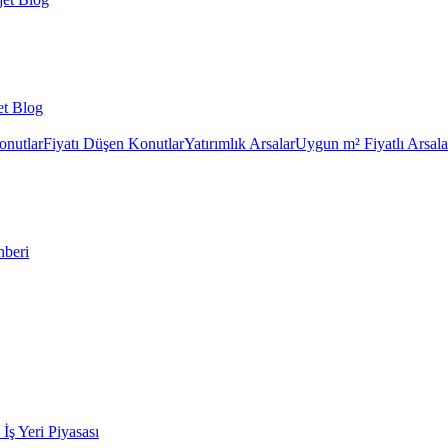
et Blog
onutlar
Fiyatı Düşen Konutlar
Yatırımlık Arsalar
Uygun m² Fiyatlı Arsala
hberi
k İş Yeri Piyasası