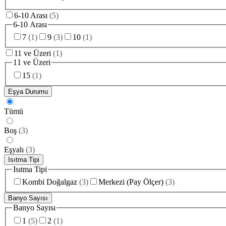
6-10 Arası
(
5
)
6-10 Arası
7
(
1
)
9
(
3
)
10
(
1
)
11 ve Üzeri
(
1
)
11 ve Üzeri
15
(
1
)
Eşya Durumu
Tümü
Boş
(
3
)
Eşyalı
(
3
)
Isıtma Tipi
Isıtma Tipi
Kombi Doğalgaz
(
3
)
Merkezi (Pay Ölçer)
(
3
)
Banyo Sayısı
Banyo Sayısı
1
(
5
)
2
(
1
)