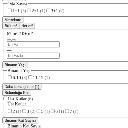
Oda Sayısı
1+1
(
3
)
2+1
(
1
)
3+1
(
2
)
Metrekare
Brüt m²
Net m²
67 m²
210+ m²
—
Binanın Yaşı
Binanın Yaşı
6-10
(
3
)
11-15
(
1
)
Daha fazla göster (1)
Bulunduğu Kat
Üst Katlar
(
6
)
Üst Katlar
2
(
1
)
3
(
2
)
5
(
1
)
6
(
1
)
7
(
1
)
Binanın Kat Sayısı
Binanın Kat Sayısı