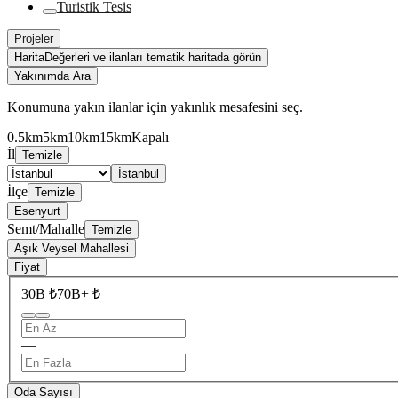
Turistik Tesis
Projeler
Harita
Değerleri ve ilanları tematik haritada görün
Yakınımda Ara
Konumuna yakın ilanlar için yakınlık mesafesini seç.
0.5km
5km
10km
15km
Kapalı
İl
Temizle
İstanbul
İlçe
Temizle
Esenyurt
Semt/Mahalle
Temizle
Aşık Veysel Mahallesi
Fiyat
30B ₺
70B+ ₺
—
Oda Sayısı