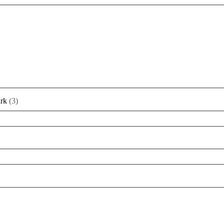
rk
(
3
)