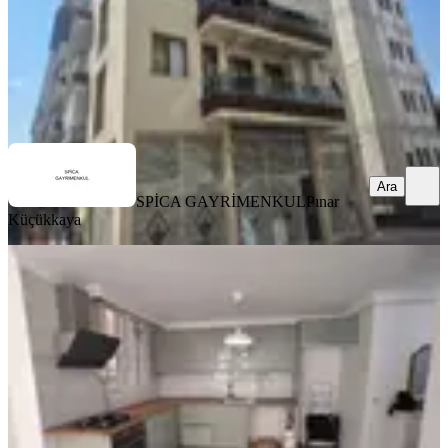
SPİCA GAYRİMENKUL
Pınar Küçükkaya
Ara
Ara
SPİCA GAYRİMENKUL
Pınar
Küçükkaya
YENİ
Karşıyaka Bostanlıda Kiralık 3+1
Karşıyaka, Bostanlı Mahallesi
3+1
·
99 m²
·
Yüksek giriş
·
07.08.2026
36.000 ₺
Ar-Dost Gayrimenkul Danışmanlığı
Abuzer Özel