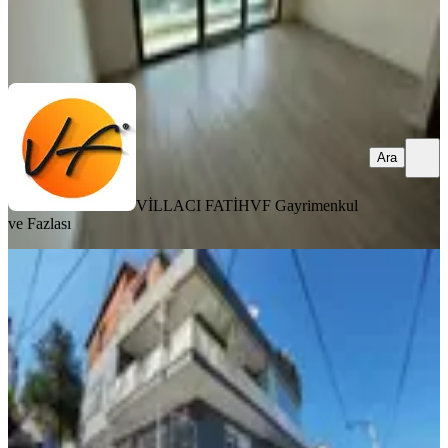
VİLLACI FATİH
VF Gayrimenkul ve Fazlası
Ara
Ara
VİLLACI FATİH
VF Gayrimenkul
ve Fazlası
MANZARALI
Karşıyaka Cumhuriyet Mah. 1+1
Kiralık Daire
Karşıyaka, Cumhuriyet Mahallesi
1+1
·
70 m²
·
Yüksek giriş
·
06.04.2026
16.000 ₺