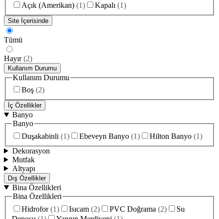
Açık (Amerikan)
(
1
)
Kapalı
(
1
)
Site İçerisinde
Tümü
Hayır
(
2
)
Kullanım Durumu
Kullanım Durumu
Boş
(
2
)
İç Özellikler
Banyo
Banyo
Duşakabinli
(
1
)
Ebeveyn Banyo
(
1
)
Hilton Banyo
(
1
)
Dekorasyon
Mutfak
Altyapı
Dış Özellikler
Bina Özellikleri
Bina Özellikleri
Hidrofor
(
1
)
Isıcam
(
2
)
PVC Doğrama
(
2
)
Su
Deposu
(
1
)
Yangın Merdiveni
(
1
)