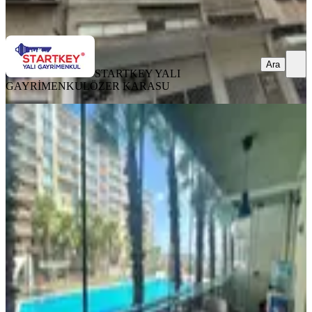
Ara
Ara
STARTKEY YALI
GAYRİMENKUL
ÖZER KARASU
YENİ
Soyak Siesta 2ci Etap Panaromik
Havuz Manzaralı 2+1kapalı Mutfak
Karşıyaka, İnönü Mahallesi
2+1
·
75 m²
·
2. Kat
·
06.08.2026
43.750 ₺
Emine Kırımlı Gayrimenkul
Emine Kırımlı
Ara