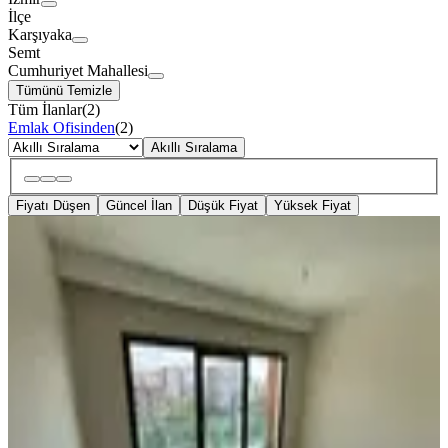
İlçe
Karşıyaka
Semt
Cumhuriyet Mahallesi
Tümünü Temizle
Tüm İlanlar
(
2
)
Emlak Ofisinden
(
2
)
Akıllı Sıralama
Fiyatı Düşen
Güncel İlan
Düşük Fiyat
Yüksek Fiyat
MANZARALI
Karşıyaka Anadolu Caddesi Üzeri
Kiralık 2+1 Daire
Karşıyaka, Cumhuriyet Mahallesi
2+1
·
78 m²
·
4. Kat
·
30.06.2026
36.000 ₺