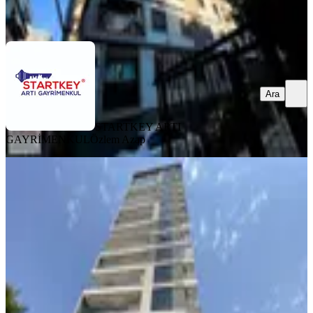
Ara
Ara
STARTKEY ARTI
GAYRİMENKUL
Özlem Azap
YENİ
İzmir Karşıyaka Gültekin Panorama
Sitesinde Lüks 3+1 Köşe Daire
Karşıyaka, Örnekköy Mahallesi
3+1
·
160 m²
·
5. Kat
·
06.08.2026
45.000 ₺