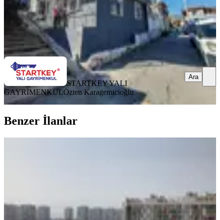
STARTKEY YALI GAYRİMENKUL
Özten Karagemicioğlu
Ara
Ara
STARTKEY YALI
GAYRİMENKUL
Özten Karagemicioğlu
Benzer İlanlar
ÖNE ÇIKAN
Park Yaşam Mavişehir'de Kiralık
Lüks Eşyalı 3+1 Daire
Karşıyaka, Yalı Mahallesi
3+1
·
184 m²
·
14. Kat
·
31.07.2023
135.000 ₺