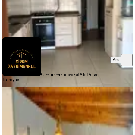
Çisem Gayrimenkul
Ali Duran Koruyan
Ara
Ara
Çisem Gayrimenkul
Ali Duran
Koruyan
YENİ
Erz'den Karşıyaka Sahilde Kiralık
Eşyalı Dubleks Daire
Karşıyaka, Tersane Mahallesi
3+2
·
185 m²
·
4. Kat
·
06.08.2026