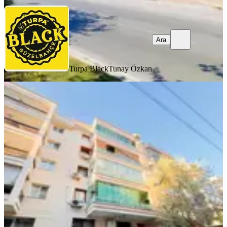
Ara
Turpa Black
Tunay Özkan
YENİ
Hs'den Karşıyaka Dedebaşın'da
Eşyalı Kiralık
Karşıyaka, Dedebaşı Mahallesi
2+1
·
90 m²
·
2. Kat
·
07.08.2026
42.000 ₺
HS GAYRİMENKUL
HS GAYRİMENKUL