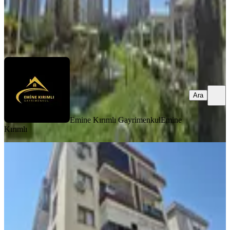
Emine Kırımlı Gayrimenkul
Emine Kırımlı
Ara
Ara
Emine Kırımlı Gayrimenkul
Emine
Kırımlı
YENİ
Karşıyaka Yalı Mh Ana Cd. İzban
Yakını Eşyalı Kiralık 2+1 Daire
Karşıyaka, Yalı Mahallesi
2+1
·
90 m²
·
4. Kat
·
07.08.2026
47.000 ₺