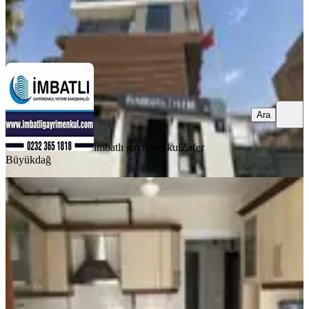
imbatlı gayrimenkul
Zafer Büyükdağ
Ara
Ara
imbatlı gayrimenkul
Zafer
Büyükdağ
YENİ
Karşıyaka Yalı Mahallesinde Kiralık
3+1 Köşe Daire
Karşıyaka, Yalı Mahallesi
3+1
·
155 m²
·
7. Kat
·
06.08.2026
42.500 ₺