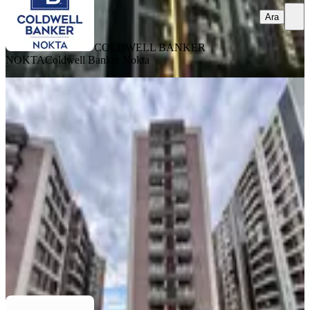
Ara
COLDWELL BANKER
NOKTA
Coldwell Banker Nokta
YENİ
Karşıyaka Örnekköy La Vida Park
Evleri 3+1
Karşıyaka, Örnekköy Mahallesi
3+1
·
110 m²
·
2. Kat
·
07.08.2026
45.000 ₺
STARTKEY UMAY GAYRİMENKUL
Jülide Gogen
Ara