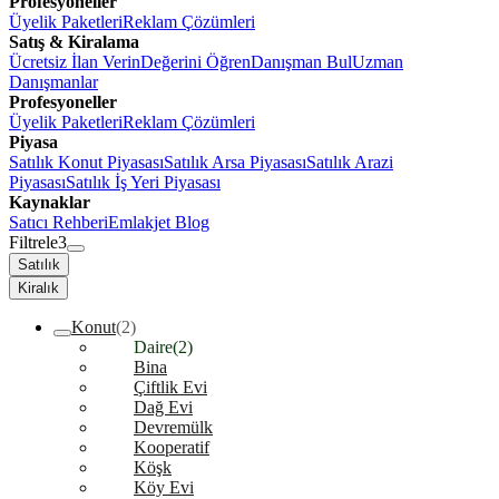
Profesyoneller
Üyelik Paketleri
Reklam Çözümleri
Satış & Kiralama
Ücretsiz İlan Verin
Değerini Öğren
Danışman Bul
Uzman
Danışmanlar
Profesyoneller
Üyelik Paketleri
Reklam Çözümleri
Piyasa
Satılık Konut Piyasası
Satılık Arsa Piyasası
Satılık Arazi
Piyasası
Satılık İş Yeri Piyasası
Kaynaklar
Satıcı Rehberi
Emlakjet Blog
Filtrele
3
Satılık
Kiralık
Konut
(2)
Daire
(2)
Bina
Çiftlik Evi
Dağ Evi
Devremülk
Kooperatif
Köşk
Köy Evi