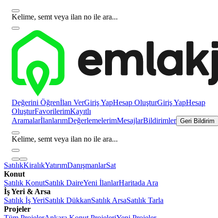
Kelime, semt veya ilan no ile ara...
Değerini Öğren
İlan Ver
Giriş Yap
Hesap Oluştur
Giriş Yap
Hesap
Oluştur
Favorilerim
Kayıtlı
Aramalar
İlanlarım
Değerlemelerim
Mesajlar
Bildirimler
Geri Bildirim
Kelime, semt veya ilan no ile ara...
Satılık
Kiralık
Yatırım
Danışmanlar
Sat
Konut
Satılık Konut
Satılık Daire
Yeni İlanlar
Haritada Ara
İş Yeri & Arsa
Satılık İş Yeri
Satılık Dükkan
Satılık Arsa
Satılık Tarla
Projeler
Tüm Projeler
Ankara Konut Projeleri
Yeni Projeler