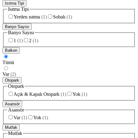
Isıtma Tipi
Isıtma Tipi
Yerden ısıtma
(
1
)
Sobalı
(
1
)
Banyo Sayısı
Banyo Sayısı
1
(
1
)
2
(
1
)
Balkon
Tümü
Var
(
2
)
Otopark
Otopark
Açık & Kapalı Otopark
(
1
)
Yok
(
1
)
Asansör
Asansör
Var
(
1
)
Yok
(
1
)
Mutfak
Mutfak