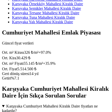
Karşıyaka Örnekköy Mahallesi Kiralık Daire
Karşıyaka Şemikler Mahallesi Kiralık Daire
Karşıyaka Tersane Mahallesi Kiralık Daire
Karşıyaka Tuna Mahallesi Kiralık Daire
Karşıyaka Yalı Mahallesi Kiralık Daire
Cumhuriyet Mahallesi Emlak Piyasası
Güncel fiyat verileri
Ort. m² Kirası
326 ₺/m²
+
97.0
%
Ort. Kira
30.429 ₺
Ort. m² Fiyatı
55.145 ₺/m²
+
35.9
%
Ort. Fiyat
5.514.500 ₺
Geri dönüş süresi
14 yıl
Getiri
%7.1
Karşıyaka Cumhuriyet Mahallesi Kiralık
Daire İçin Sıkça Sorulan Sorular
Karşıyaka Cumhuriyet Mahallesi Kiralık Daire fiyatları ne
kadardır?