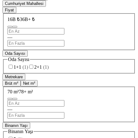
Cumhuriyet Mahallesi
Fiyat
16B ₺
36B+ ₺
—
Oda Sayısı
Oda Sayısı
1+1
(
1
)
2+1
(
1
)
Metrekare
Brüt m²
Net m²
70 m²
78+ m²
—
Binanın Yaşı
Binanın Yaşı