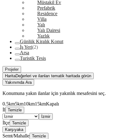
Müstakil Ev
Prefabrik
Residence
Villa
Yalı
Yalı Dairesi
Yazlık
Günlük Kiralık Konut
İş Yeri
(2)
Arsa
Turistik Tesis
Projeler
Harita
Değerleri ve ilanları tematik haritada görün
Yakınımda Ara
Konumuna yakın ilanlar için yakınlık mesafesini seç.
0.5km
5km
10km
15km
Kapalı
İl
Temizle
İzmir
İlçe
Temizle
Karşıyaka
Semt/Mahalle
Temizle