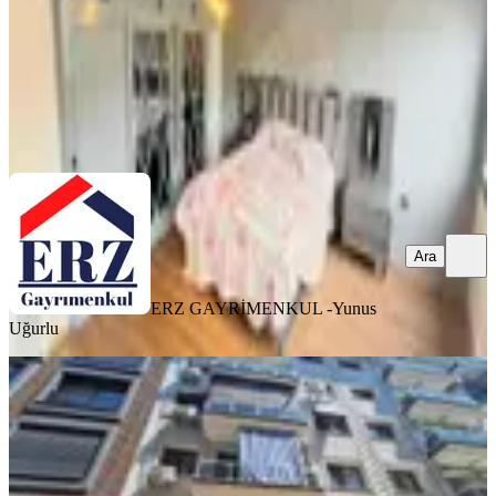
105.000 ₺
ERZ GAYRİMENKUL -
Yunus Uğurlu
Ara
Ara
ERZ GAYRİMENKUL -
Yunus
Uğurlu
YENİ
Karşıyaka Dedebaşı Mahlesi'nde
Kiralık Daire
Karşıyaka, Demirköprü Mahallesi
2+1
·
80 m²
·
Yüksek giriş
·
06.08.2026