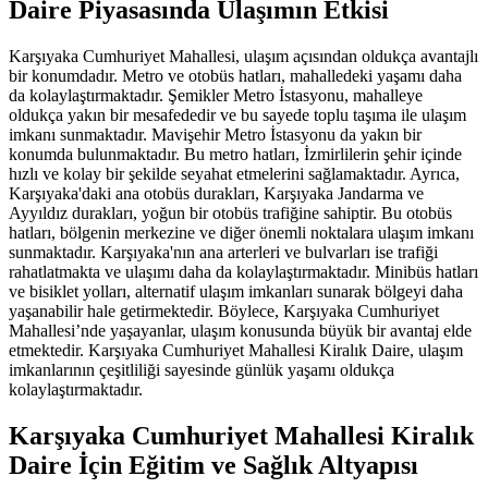
Daire Piyasasında Ulaşımın Etkisi
Karşıyaka Cumhuriyet Mahallesi, ulaşım açısından oldukça avantajlı
bir konumdadır. Metro ve otobüs hatları, mahalledeki yaşamı daha
da kolaylaştırmaktadır. Şemikler Metro İstasyonu, mahalleye
oldukça yakın bir mesafededir ve bu sayede toplu taşıma ile ulaşım
imkanı sunmaktadır. Mavişehir Metro İstasyonu da yakın bir
konumda bulunmaktadır. Bu metro hatları, İzmirlilerin şehir içinde
hızlı ve kolay bir şekilde seyahat etmelerini sağlamaktadır. Ayrıca,
Karşıyaka'daki ana otobüs durakları, Karşıyaka Jandarma ve
Ayyıldız durakları, yoğun bir otobüs trafiğine sahiptir. Bu otobüs
hatları, bölgenin merkezine ve diğer önemli noktalara ulaşım imkanı
sunmaktadır. Karşıyaka'nın ana arterleri ve bulvarları ise trafiği
rahatlatmakta ve ulaşımı daha da kolaylaştırmaktadır. Minibüs hatları
ve bisiklet yolları, alternatif ulaşım imkanları sunarak bölgeyi daha
yaşanabilir hale getirmektedir. Böylece, Karşıyaka Cumhuriyet
Mahallesi’nde yaşayanlar, ulaşım konusunda büyük bir avantaj elde
etmektedir. Karşıyaka Cumhuriyet Mahallesi Kiralık Daire, ulaşım
imkanlarının çeşitliliği sayesinde günlük yaşamı oldukça
kolaylaştırmaktadır.
Karşıyaka Cumhuriyet Mahallesi Kiralık
Daire İçin Eğitim ve Sağlık Altyapısı