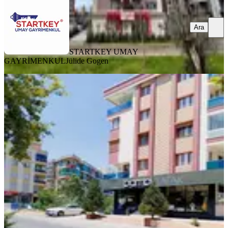
Ara
STARTKEY UMAY
GAYRİMENKUL
Jülide Gogen
YENİ
Karşıyaka Nergiz Dedebaşında Eşyalı
1+1 Kiralık Daire
Karşıyaka, Dedebaşı Mahallesi
1+1
·
60 m²
·
4. Kat
·
07.08.2026
34.000 ₺
Turpa Black
Tunay Özkan
Ara