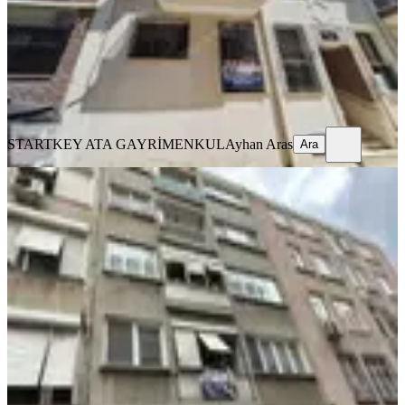
28.500 ₺
STARTKEY ATA GAYRİMENKUL
Ayhan Aras
Ara
STARTKEY ATA GAYRİMENKUL
Ayhan Aras
Ara
YENİ
Karşıyaka Alaybey'de Kiralık 2+1
Daire
Karşıyaka, Alaybey Mahallesi
2+1
·
105 m²
·
3. Kat
·
06.08.2026
33.000 ₺
STARTKEY YALI GAYRİMENKUL
ÖZER KARASU