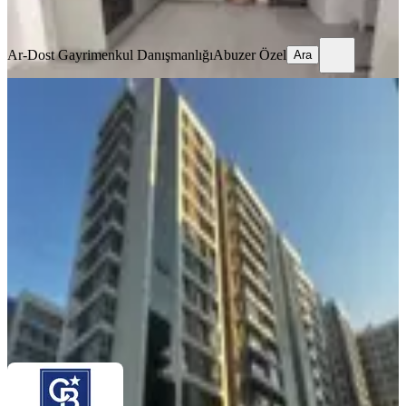
Ara
Ar-Dost Gayrimenkul Danışmanlığı
Abuzer Özel
Ara
YENİ
Karşıyaka Örnekköy Folkart Yaka'da
Kiralık 2+1 Daire
Karşıyaka, Örnekköy Mahallesi
2+1
·
86 m²
·
10. Kat
·
07.08.2026
40.000 ₺
COLDWELL BANKER NOKTA
Coldwell Banker Nokta
Ara