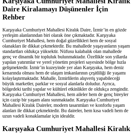
Karşıyaka Cumhuriyet Mahallesi Kiralık
Daire Kiralamayı Düşünenler İçin
Rehber
Karşıyaka Cumhuriyet Mahallesi Kiralık Daire, İzmir’in en gözde
yerleşim alanlarından biri olarak öne çıkmaktadır. Karşıyaka
Cumhuriyet Mahallesi, hem doğal güzellikleri hem de sosyal
olanakları ile dikkat çekmektedir. Bu mahallede yaşayanların yaşam
standartları oldukça yüksektir. Nüfusu kalabalık olan mahallede
genç ve dinamik bir topluluk bulunmaktadır. Özellikle son yıllarda
yapılan yatırımlar ve yerel yönetim projeleri sayesinde bölge hızla
gelişmektedir. İzmir’in kuzeyinde yer alan Karşıyaka, hem deniz
kenarında olması hem de ulaşım imkanlarının çeşitliliği ile yaşamı
kolaylaştırmaktadır. Mahalle, İzmirlilerin alışveriş yapabileceği
büyük marketler, parklar ve sosyal alanlarla doludur. Ayrıca,
bölgedeki tarihi yapılar ve kültürel etkinlikler de oldukça zengindir.
Karşıyaka Cumhuriyet Mahallesi, hem aileler hem de genç bireyler
için cazip bir yaşam alanı sunmaktadır. Karşıyaka Cumhuriyet
Mahallesi Kiralık Daireler, modern tasarımları ve konforlu yaşam
alanları ile dikkat çekmektedir. Bu daireler, hem kısa vadeli hem de
uzun vadeli konaklamalar için idealdir.
Karşıyaka Cumhuriyet Mahallesi Kiralık