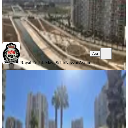
Royal Emlak Mavi Şehir
Nevzat Aydın
Ara
Ara
Royal Emlak Mavi Şehir
Nevzat Aydın
YENİ
Mavişehir Emlak Konut'ta 2+1 Havuz
Manzaralı Eşyalı
Karşıyaka, Yalı Mahallesi
2+1
·
100 m²
·
3. Kat
·
08.08.2026
65.000 ₺