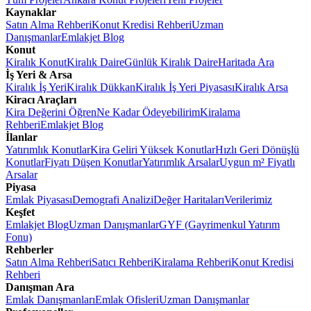
Kaynaklar
Satın Alma Rehberi
Konut Kredisi Rehberi
Uzman
Danışmanlar
Emlakjet Blog
Konut
Kiralık Konut
Kiralık Daire
Günlük Kiralık Daire
Haritada Ara
İş Yeri & Arsa
Kiralık İş Yeri
Kiralık Dükkan
Kiralık İş Yeri Piyasası
Kiralık Arsa
Kiracı Araçları
Kira Değerini Öğren
Ne Kadar Ödeyebilirim
Kiralama
Rehberi
Emlakjet Blog
İlanlar
Yatırımlık Konutlar
Kira Geliri Yüksek Konutlar
Hızlı Geri Dönüşlü
Konutlar
Fiyatı Düşen Konutlar
Yatırımlık Arsalar
Uygun m² Fiyatlı
Arsalar
Piyasa
Emlak Piyasası
Demografi Analizi
Değer Haritaları
Verilerimiz
Keşfet
Emlakjet Blog
Uzman Danışmanlar
GYF (Gayrimenkul Yatırım
Fonu)
Rehberler
Satın Alma Rehberi
Satıcı Rehberi
Kiralama Rehberi
Konut Kredisi
Rehberi
Danışman Ara
Emlak Danışmanları
Emlak Ofisleri
Uzman Danışmanlar