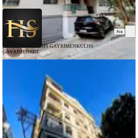
Ara
Ara
HS GAYRİMENKUL
HS
GAYRİMENKUL
YENİ
Karşıyaka Cemıl Akyüz Ortaokulu
Karşısı Kiralık 2+1 Daıre
Karşıyaka, Goncalar Mahallesi
2+1
·
85 m²
·
3. Kat
·
07.08.2026
46.000 ₺
STARTKEY ARTI GAYRİMENKUL
Özlem Azap