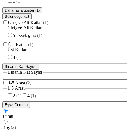
5
(
1
)
Daha fazla göster (1)
Bulunduğu Kat
Giriş ve Alt Katlar
(
1
)
Giriş ve Alt Katlar
Yüksek giriş
(
1
)
Üst Katlar
(
1
)
Üst Katlar
4
(
1
)
Binanın Kat Sayısı
Binanın Kat Sayısı
1-5 Arası
(
2
)
1-5 Arası
2
(
1
)
4
(
1
)
Eşya Durumu
Tümü
Boş
(
2
)