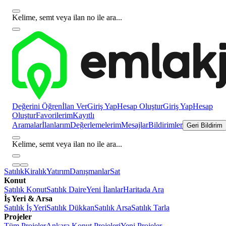
Kelime, semt veya ilan no ile ara...
Değerini Öğren
İlan Ver
Giriş Yap
Hesap Oluştur
Giriş Yap
Hesap
Oluştur
Favorilerim
Kayıtlı
Aramalar
İlanlarım
Değerlemelerim
Mesajlar
Bildirimler
Geri Bildirim
Kelime, semt veya ilan no ile ara...
Satılık
Kiralık
Yatırım
Danışmanlar
Sat
Konut
Satılık Konut
Satılık Daire
Yeni İlanlar
Haritada Ara
İş Yeri & Arsa
Satılık İş Yeri
Satılık Dükkan
Satılık Arsa
Satılık Tarla
Projeler
Tüm Projeler
Ankara Konut Projeleri
Yeni Projeler