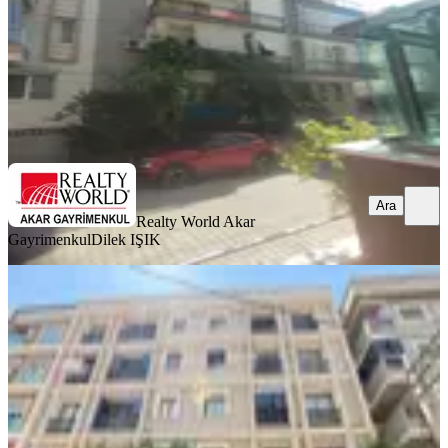
30.000 ₺
Realty World Akar Gayrimenkul
Dilek IŞIK
Ara
Ara
Realty World Akar
Gayrimenkul
Dilek IŞIK
SIFIR BİNA
Nergiz Dedebaşı Kiralık 2+1 Daire
Genç Bina Çift Balkon
Karşıyaka, Dedebaşı Mahallesi
2+1
·
88 m²
·
1. Kat
·
13.07.2026
36.000 ₺