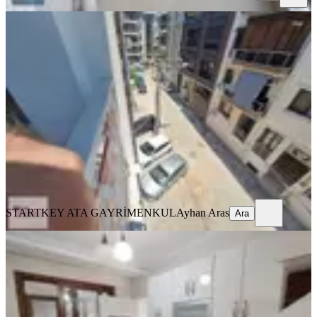
SIFIR BİNA
Karşıyaka Dedebaşı'nda Kiralık 2+1
Daire
Karşıyaka, Dedebaşı Mahallesi
2+1
·
80 m²
·
2. Kat
·
05.07.2026
35.000 ₺
STARTKEY ATA GAYRİMENKUL
Ayhan Aras
Ara
STARTKEY ATA GAYRİMENKUL
Ayhan Aras
Ara
MANZARALI
Karşıyaka Dedebaşı'nda Arakat
Kombili 2+1 Kiralık Daire
Karşıyaka, Dedebaşı Mahallesi