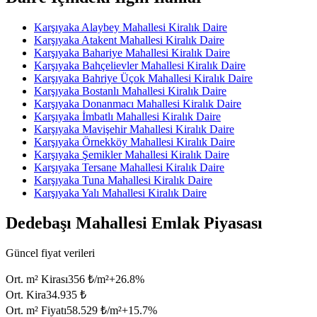
Karşıyaka Alaybey Mahallesi Kiralık Daire
Karşıyaka Atakent Mahallesi Kiralık Daire
Karşıyaka Bahariye Mahallesi Kiralık Daire
Karşıyaka Bahçelievler Mahallesi Kiralık Daire
Karşıyaka Bahriye Üçok Mahallesi Kiralık Daire
Karşıyaka Bostanlı Mahallesi Kiralık Daire
Karşıyaka Donanmacı Mahallesi Kiralık Daire
Karşıyaka İmbatlı Mahallesi Kiralık Daire
Karşıyaka Mavişehir Mahallesi Kiralık Daire
Karşıyaka Örnekköy Mahallesi Kiralık Daire
Karşıyaka Şemikler Mahallesi Kiralık Daire
Karşıyaka Tersane Mahallesi Kiralık Daire
Karşıyaka Tuna Mahallesi Kiralık Daire
Karşıyaka Yalı Mahallesi Kiralık Daire
Dedebaşı Mahallesi Emlak Piyasası
Güncel fiyat verileri
Ort. m² Kirası
356 ₺/m²
+
26.8
%
Ort. Kira
34.935 ₺
Ort. m² Fiyatı
58.529 ₺/m²
+
15.7
%