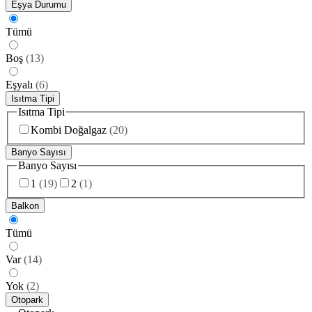
Eşya Durumu
Tümü
Boş
(
13
)
Eşyalı
(
6
)
Isıtma Tipi
Isıtma Tipi
Kombi Doğalgaz
(
20
)
Banyo Sayısı
Banyo Sayısı
1
(
19
)
2
(
1
)
Balkon
Tümü
Var
(
14
)
Yok
(
2
)
Otopark