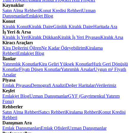
Kaynaklar
Satın Alma Rehberi
Konut Kredisi Rehberi
Uzman
Danışmanlar
Emlakjet Blog
Konut
Kiralık Konut
Kiralık Daire
Günlük Kiralık Daire
Haritada Ara
İş Yeri & Arsa
Kiralık İş Yeri
Kiralık Dükkan
Kiralık İş Yeri Piyasası
Kiralık Arsa
Kiracı Araçları
Kira Değerini Öğren
Ne Kadar Ödeyebilirim
Kiralama
Rehberi
Emlakjet Blog
İlanlar
Yatırımlık Konutlar
Kira Geliri Yüksek Konutlar
Hızlı Geri Dönüşlü
Konutlar
Fiyatı Düşen Konutlar
Yatırımlık Arsalar
Uygun m² Fiyatlı
Arsalar
Piyasa
Emlak Piyasası
Demografi Analizi
Değer Haritaları
Verilerimiz
Keşfet
Emlakjet Blog
Uzman Danışmanlar
GYF (Gayrimenkul Yatırım
Fonu)
Rehberler
Satın Alma Rehberi
Satıcı Rehberi
Kiralama Rehberi
Konut Kredisi
Rehberi
Danışman Ara
Emlak Danışmanları
Emlak Ofisleri
Uzman Danışmanlar