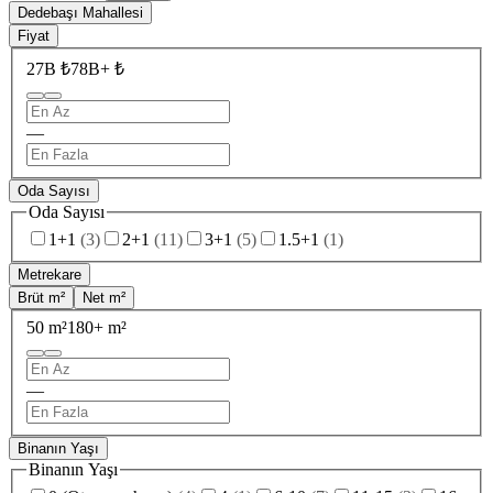
Dedebaşı Mahallesi
Fiyat
27B ₺
78B+ ₺
—
Oda Sayısı
Oda Sayısı
1+1
(
3
)
2+1
(
11
)
3+1
(
5
)
1.5+1
(
1
)
Metrekare
Brüt m²
Net m²
50 m²
180+ m²
—
Binanın Yaşı
Binanın Yaşı