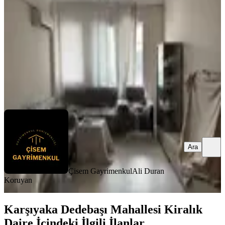
2+1
·
155 m²
·
4. Kat
·
01.04.2026
46.000 ₺
49.000 ₺
Çisem Gayrimenkul
Ali Duran Koruyan
Ara
Ara
Çisem Gayrimenkul
Ali Duran
Koruyan
Karşıyaka Dedebaşı Mahallesi Kiralık
Daire İçindeki İlgili İlanlar