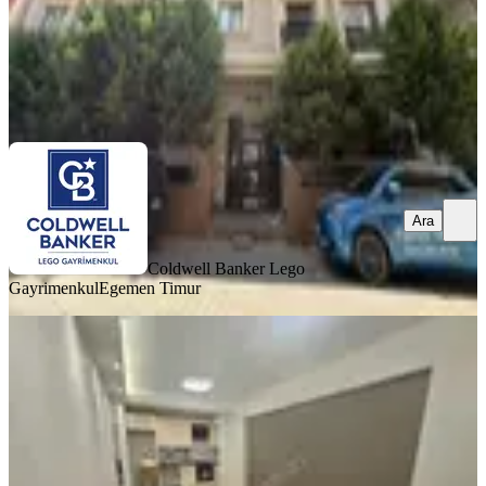
Coldwell Banker Lego Gayrimenkul
Egemen Timur
Ara
Ara
Coldwell Banker Lego
Gayrimenkul
Egemen Timur
SIFIR BİNA
Dedebaşı Mahallesi'nde Sıfır Binada
2+1 Kiralık Daire!!
Karşıyaka, Dedebaşı Mahallesi
2+1
·
74 m²
·
3. Kat
·
09.07.2026