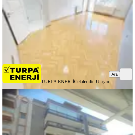
3+1
·
180 m²
·
1. Kat
·
20.07.2026
78.000 ₺
TURPA ENERJİ
Celaleddin Ulaşan
Ara
Ara
TURPA ENERJİ
Celaleddin Ulaşan
BALKONLU
Rw Akar'dan Karşıyaka Nergiz De
Kiralık 2+1 Daire
Karşıyaka, Dedebaşı Mahallesi
2+1
·
90 m²
·
2. Kat
·
15.07.2026