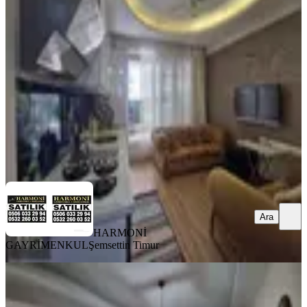
1+1
Karşıyaka, Dedebaşı Mahallesi
1.5+1
·
80 m²
·
1. Kat
·
11.05.2026
37.000 ₺
HARMONİ GAYRİMENKUL
Şemsettin Timur
Ara
Ara
HARMONİ
GAYRİMENKUL
Şemsettin Timur
MANZARALI
Kiralık Daire, Eşyalı, 2+1, Ara Kat,
Dedebaşında, Çakırdan