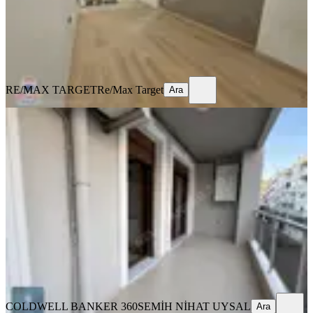
35.000 ₺
RE/MAX TARGET
Re/Max Target
Ara
RE/MAX TARGET
Re/Max Target
Ara
EŞYALI
Karşıyaka Dedebaşında Açık Mutfaklı
2+1 Kiralık Daire
Karşıyaka, Dedebaşı Mahallesi
2+1
·
70 m²
·
2. Kat
·
09.07.2026
37.000 ₺
COLDWELL BANKER 360
SEMİH NİHAT UYSAL
Ara
COLDWELL BANKER 360
SEMİH NİHAT UYSAL
Ara