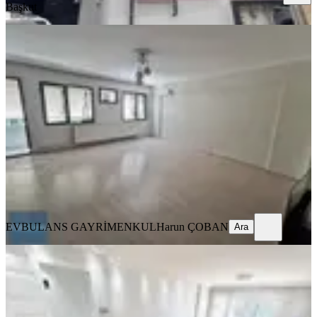
Başkut
BALKONLU
Nergiz Çarşı İçi Ara Kat Köşe 3+1
Daire
Karşıyaka, Dedebaşı Mahallesi
3+1
·
105 m²
·
2. Kat
·
21.07.2026
30.000 ₺
EVBULANS GAYRİMENKUL
Harun ÇOBAN
Ara
EVBULANS GAYRİMENKUL
Harun ÇOBAN
Ara
MANZARALI
Karşıyaka Ordu Caddesinde 3+1
Kiralık Daire
Karşıyaka, Dedebaşı Mahallesi