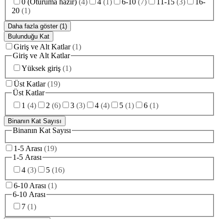
0 (Oturuma hazır)
(
4
)
4
(
1
)
6-10
(
7
)
11-15
(
3
)
16-
20
(
1
)
Daha fazla göster (1)
Bulunduğu Kat
Giriş ve Alt Katlar
(
1
)
Giriş ve Alt Katlar
Yüksek giriş
(
1
)
Üst Katlar
(
19
)
Üst Katlar
1
(
4
)
2
(
6
)
3
(
3
)
4
(
4
)
5
(
1
)
6
(
1
)
Binanın Kat Sayısı
Binanın Kat Sayısı
1-5 Arası
(
19
)
1-5 Arası
4
(
3
)
5
(
16
)
6-10 Arası
(
1
)
6-10 Arası
7
(
1
)