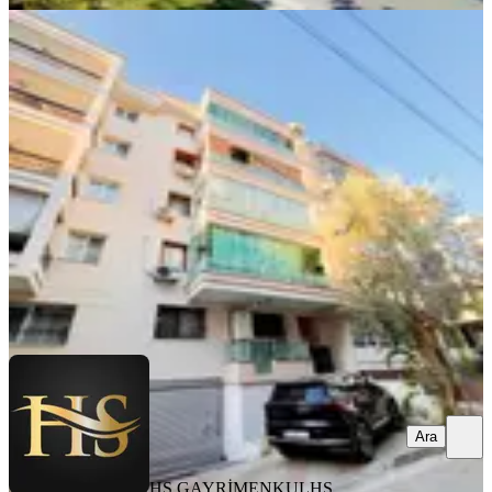
YENİ
Hs'den Karşıyaka Dedebaşın'da
Eşyalı Kiralık
Karşıyaka, Dedebaşı Mahallesi
2+1
·
90 m²
·
2. Kat
·
07.08.2026
42.000 ₺
HS GAYRİMENKUL
HS GAYRİMENKUL
Ara
Ara
HS GAYRİMENKUL
HS