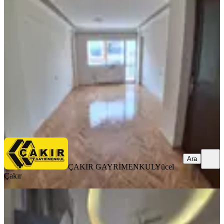
Balkonlu, İki Cepheli, Çakırdan
Karşıyaka, Dedebaşı Mahallesi
3+1
·
136 m²
·
5. Kat
·
20.05.2026
40.000 ₺
ÇAKIR GAYRİMENKUL
Yücel Çakır
Ara
Ara
ÇAKIR GAYRİMENKUL
Yücel
Çakır
MANZARALI
K.yaka Emmiyet Müdürlük
Arkasında, Full Eşyalı Kiralık Geniş