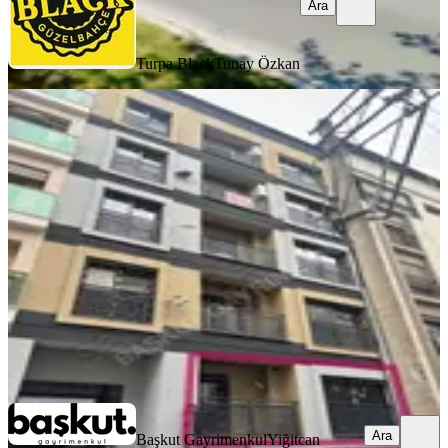
Ara
Turpa Black
Tunay Özkan
SIFIR BİNA
Başkut'tan Dedebaşı Mh.de Kiralık
1+1 Daire
Karşıyaka, Dedebaşı Mahallesi
1+1
·
50 m²
·
Yüksek giriş
·
29.07.2026
27.000 ₺
Başkut Gayrimenkul
Yiğitcan Başkut
Ara
Ara
Başkut Gayrimenkul
Yiğitcan