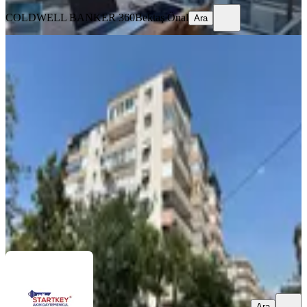
COLDWELL BANKER 360
Bektaş Önal
Ara
MANZARALI
%
10
Dedebaşı Park Manzaralı Ferah 3+1
Kiralık Daire
Karşıyaka, Dedebaşı Mahallesi
3+1
·
105 m²
·
6. Kat
·
10.06.2026
33.000 ₺
36.500 ₺
Startkey Akın Gayrimenkul
Meral Akın
Ara
Ara