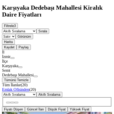
Karşıyaka Dedebaşı Mahallesi Kiralık
Daire Fiyatları
Filtrele
3
Sırala
Görünüm
Harita
Kaydet
Paylaş
İl
İzmir
İlçe
Karşıyaka
Semt
Dedebaşı Mahallesi
Tümünü Temizle
Tüm İlanlar
(
20
)
Emlak Ofisinden
(
20
)
Akıllı Sıralama
Fiyatı Düşen
Güncel İlan
Düşük Fiyat
Yüksek Fiyat