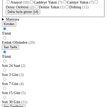
Anayol
(
10
)
Caddeye Yakın
(
7
)
Camiye Yakın
(
7
)
Deniz Otobüsü
(
2
)
Denize Yakın
(
1
)
Dolmuş
(
11
)
Daha fazla göster (14)
Manzara
Kimden
Tümü
Emlak Ofisinden
(
20
)
İlan Tarihi
Tümü
Son 24 Saat
(
2
)
Son 3 Gün
(
3
)
Son 7 Gün
(
4
)
Son 15 Gün
(
5
)
Son 30 Gün
(
11
)
İlan Özellikleri