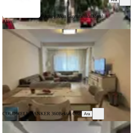
Startkey Akın Gayrimenkul
Meral
Akın
KOMBİLİ
Karşıyaka Dedebaşında Yeni,
Otoparklı Kiralık Daire
Karşıyaka, Dedebaşı Mahallesi
3+1
·
120 m²
·
1. Kat
·
04.06.2026
46.000 ₺
COLDWELL BANKER 360
Bektaş Önal
Ara
COLDWELL BANKER 360
Bektaş Önal
Ara
ÇOCUK PARKI
Kiralık Daire, 3+1, D.gazlı, İki