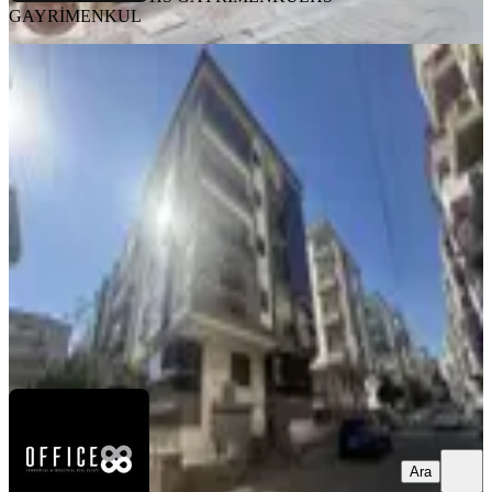
GAYRİMENKUL
YENİ
Karşıyaka Dedebaşında Yeni Kiralık
2+1
Karşıyaka, Dedebaşı Mahallesi
2+1
·
95 m²
·
2. Kat
·
06.08.2026
38.000 ₺
OFFICE 88 Gayrimenkul
Ebru Yılmaz
Ara
Ara