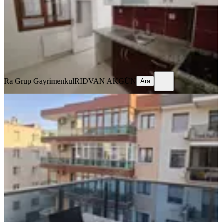
2+1
·
80 m²
·
3. Kat
·
27.06.2026
35.000 ₺
Ra Grup Gayrimenkul
RIDVAN AKGÜN
Ara
Ra Grup Gayrimenkul
RIDVAN AKGÜN
Ara
KOMBİLİ
Karşıyaka Dedebaşı'nda Geniş 2+1
Kiralık Daire
Karşıyaka, Dedebaşı Mahallesi
2+1
·
110 m²
·
4. Kat
·
16.06.2026
45.000 ₺
COLDWELL BANKER 360
Bektaş Önal
Ara