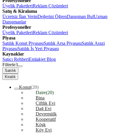
Profesyoneller
Üyelik Paketleri
Reklam Çözümleri
Satış & Kiralama
Ücretsiz İlan Verin
Değerini Öğren
Danışman Bul
Uzman
Danışmanlar
Profesyoneller
Üyelik Paketleri
Reklam Çözümleri
Piyasa
Satılık Konut Piyasası
Satılık Arsa Piyasası
Satılık Arazi
Piyasası
Satılık İş Yeri Piyasası
Kaynaklar
Satıcı Rehberi
Emlakjet Blog
Filtrele
3
Satılık
Kiralık
Konut
(20)
Daire
(20)
Bina
Çiftlik Evi
Dağ Evi
Devremülk
Kooperatif
Köşk
Köy Evi