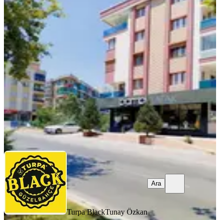
YENİ
Karşıyaka Nergiz Dedebaşında Eşyalı
1+1 Kiralık Daire
Karşıyaka, Dedebaşı Mahallesi
1+1
·
60 m²
·
4. Kat
·
07.08.2026
34.000 ₺
Turpa Black
Tunay Özkan
Ara
Ara
Turpa Black
Tunay Özkan