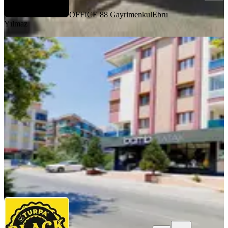
OFFICE 88 Gayrimenkul
Ebru
Yılmaz
YENİ
Karşıyaka Nergiz Dedebaşında Eşyalı
1+1 Kiralık Daire
Karşıyaka, Dedebaşı Mahallesi
1+1
·
60 m²
·
4. Kat
·
04.08.2026
34.000 ₺
Turpa Black
Tunay Özkan
Ara