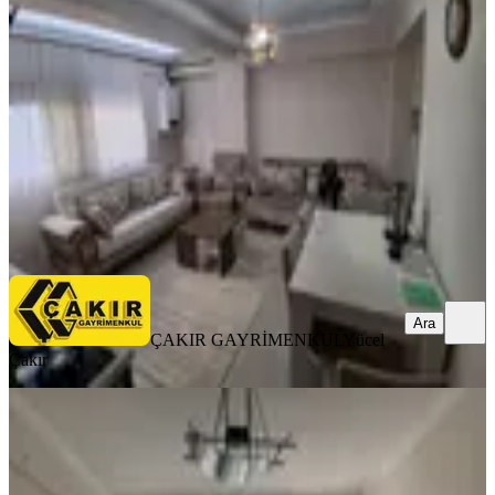
Karşıyaka, Dedebaşı Mahallesi
2+1
·
80 m²
·
3. Kat
·
04.04.2026
35.000 ₺
ÇAKIR GAYRİMENKUL
Yücel Çakır
Ara
Ara
ÇAKIR GAYRİMENKUL
Yücel
Çakır
MANZARALI
%
6
Karşıyaka Nergiz Dedebaşında Full
Eşyalı Kiralık Lüx 2+1 Daire
Karşıyaka, Dedebaşı Mahallesi