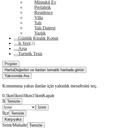
Müstakil Ev
Prefabrik
Residence
Villa
Yalı
Yalı Dairesi
Yazlık
Günlük Kiralık Konut
İş Yeri
(2)
Arsa
Turistik Tesis
Projeler
Harita
Değerleri ve ilanları tematik haritada görün
Yakınımda Ara
Konumuna yakın ilanlar için yakınlık mesafesini seç.
0.5km
5km
10km
15km
Kapalı
İl
Temizle
İzmir
İlçe
Temizle
Karşıyaka
Semt/Mahalle
Temizle