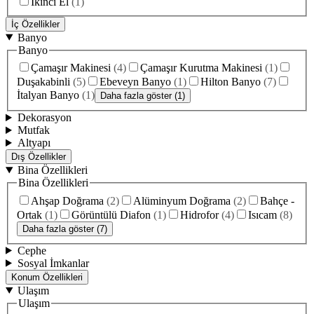
İkinci El
(
1
)
İç Özellikler
Banyo
Banyo
Çamaşır Makinesi
(
4
)
Çamaşır Kurutma Makinesi
(
1
)
Duşakabinli
(
5
)
Ebeveyn Banyo
(
1
)
Hilton Banyo
(
7
)
İtalyan Banyo
(
1
)
Daha fazla göster (1)
Dekorasyon
Mutfak
Altyapı
Dış Özellikler
Bina Özellikleri
Bina Özellikleri
Ahşap Doğrama
(
2
)
Alüminyum Doğrama
(
2
)
Bahçe -
Ortak
(
1
)
Görüntülü Diafon
(
1
)
Hidrofor
(
4
)
Isıcam
(
8
)
Daha fazla göster (7)
Cephe
Sosyal İmkanlar
Konum Özellikleri
Ulaşım
Ulaşım