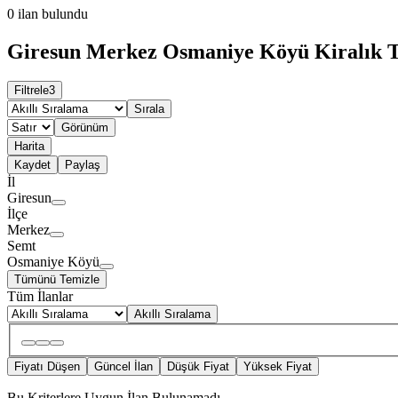
0
ilan bulundu
Giresun Merkez Osmaniye Köyü Kiralık Tur
Filtrele
3
Sırala
Görünüm
Harita
Kaydet
Paylaş
İl
Giresun
İlçe
Merkez
Semt
Osmaniye Köyü
Tümünü Temizle
Tüm İlanlar
Akıllı Sıralama
Fiyatı Düşen
Güncel İlan
Düşük Fiyat
Yüksek Fiyat
Bu Kriterlere Uygun İlan Bulunamadı