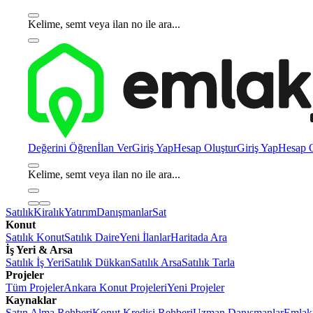
Kelime, semt veya ilan no ile ara...
Değerini Öğren
İlan Ver
Giriş Yap
Hesap Oluştur
Giriş Yap
Hesap O
Kelime, semt veya ilan no ile ara...
Satılık
Kiralık
Yatırım
Danışmanlar
Sat
Konut
Satılık Konut
Satılık Daire
Yeni İlanlar
Haritada Ara
İş Yeri & Arsa
Satılık İş Yeri
Satılık Dükkan
Satılık Arsa
Satılık Tarla
Projeler
Tüm Projeler
Ankara Konut Projeleri
Yeni Projeler
Kaynaklar
Satın Alma Rehberi
Konut Kredisi Rehberi
Uzman Danışmanlar
Emlakj