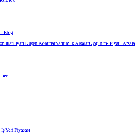
et Blog
onutlar
Fiyatı Düşen Konutlar
Yatırımlık Arsalar
Uygun m² Fiyatlı Arsala
hberi
k İş Yeri Piyasası