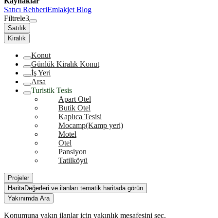
Kaynaklar
Satıcı Rehberi
Emlakjet Blog
Filtrele
3
Satılık
Kiralık
Konut
Günlük Kiralık Konut
İş Yeri
Arsa
Turistik Tesis
Apart Otel
Butik Otel
Kaplıca Tesisi
Mocamp(Kamp yeri)
Motel
Otel
Pansiyon
Tatilköyü
Projeler
Harita
Değerleri ve ilanları tematik haritada görün
Yakınımda Ara
Konumuna yakın ilanlar için yakınlık mesafesini seç.