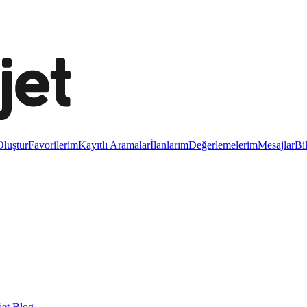
luştur
Favorilerim
Kayıtlı Aramalar
İlanlarım
Değerlemelerim
Mesajlar
Bi
et Blog