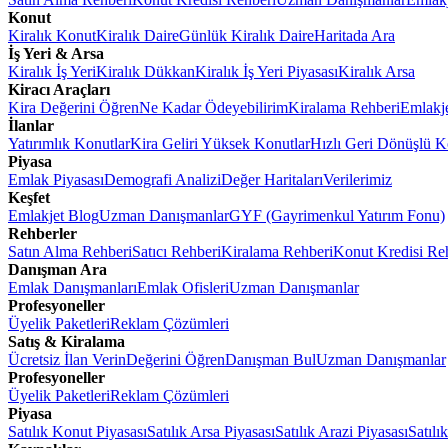
Konut
Kiralık Konut
Kiralık Daire
Günlük Kiralık Daire
Haritada Ara
İş Yeri & Arsa
Kiralık İş Yeri
Kiralık Dükkan
Kiralık İş Yeri Piyasası
Kiralık Arsa
Kiracı Araçları
Kira Değerini Öğren
Ne Kadar Ödeyebilirim
Kiralama Rehberi
Emlakj
İlanlar
Yatırımlık Konutlar
Kira Geliri Yüksek Konutlar
Hızlı Geri Dönüşlü K
Piyasa
Emlak Piyasası
Demografi Analizi
Değer Haritaları
Verilerimiz
Keşfet
Emlakjet Blog
Uzman Danışmanlar
GYF (Gayrimenkul Yatırım Fonu)
Rehberler
Satın Alma Rehberi
Satıcı Rehberi
Kiralama Rehberi
Konut Kredisi Re
Danışman Ara
Emlak Danışmanları
Emlak Ofisleri
Uzman Danışmanlar
Profesyoneller
Üyelik Paketleri
Reklam Çözümleri
Satış & Kiralama
Ücretsiz İlan Verin
Değerini Öğren
Danışman Bul
Uzman Danışmanlar
Profesyoneller
Üyelik Paketleri
Reklam Çözümleri
Piyasa
Satılık Konut Piyasası
Satılık Arsa Piyasası
Satılık Arazi Piyasası
Satılı