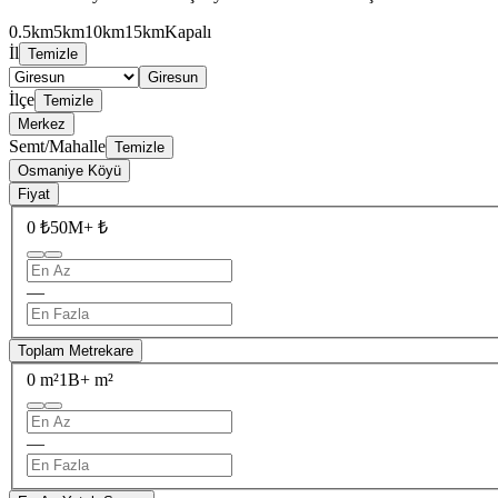
0.5km
5km
10km
15km
Kapalı
İl
Temizle
Giresun
İlçe
Temizle
Merkez
Semt/Mahalle
Temizle
Osmaniye Köyü
Fiyat
0 ₺
50M+ ₺
—
Toplam Metrekare
0 m²
1B+ m²
—