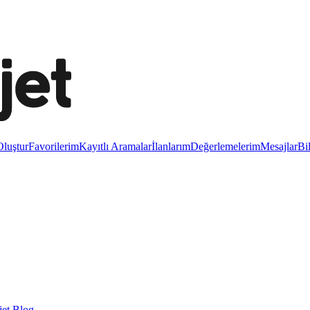
luştur
Favorilerim
Kayıtlı Aramalar
İlanlarım
Değerlemelerim
Mesajlar
Bi
et Blog