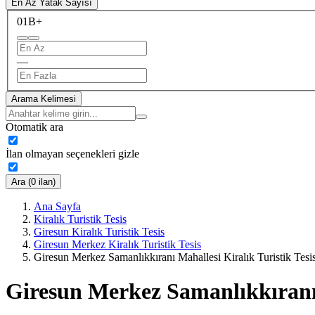
En Az Yatak Sayısı
0
1B+
—
Arama Kelimesi
Otomatik ara
İlan olmayan seçenekleri gizle
Ara (0 ilan)
Ana Sayfa
Kiralık Turistik Tesis
Giresun Kiralık Turistik Tesis
Giresun Merkez Kiralık Turistik Tesis
Giresun Merkez Samanlıkkıranı Mahallesi Kiralık Turistik Tesi
Giresun Merkez Samanlıkkıranı 