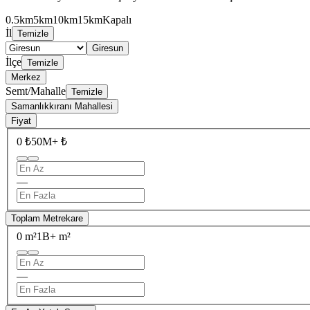
0.5km
5km
10km
15km
Kapalı
İl
Temizle
Giresun
İlçe
Temizle
Merkez
Semt/Mahalle
Temizle
Samanlıkkıranı Mahallesi
Fiyat
0 ₺
50M+ ₺
—
Toplam Metrekare
0 m²
1B+ m²
—