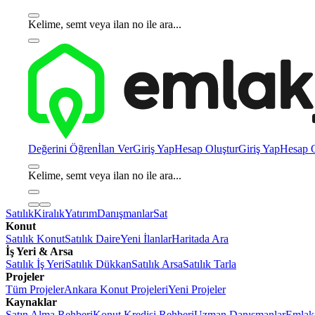
Kelime, semt veya ilan no ile ara...
Değerini Öğren
İlan Ver
Giriş Yap
Hesap Oluştur
Giriş Yap
Hesap O
Kelime, semt veya ilan no ile ara...
Satılık
Kiralık
Yatırım
Danışmanlar
Sat
Konut
Satılık Konut
Satılık Daire
Yeni İlanlar
Haritada Ara
İş Yeri & Arsa
Satılık İş Yeri
Satılık Dükkan
Satılık Arsa
Satılık Tarla
Projeler
Tüm Projeler
Ankara Konut Projeleri
Yeni Projeler
Kaynaklar
Satın Alma Rehberi
Konut Kredisi Rehberi
Uzman Danışmanlar
Emlakj