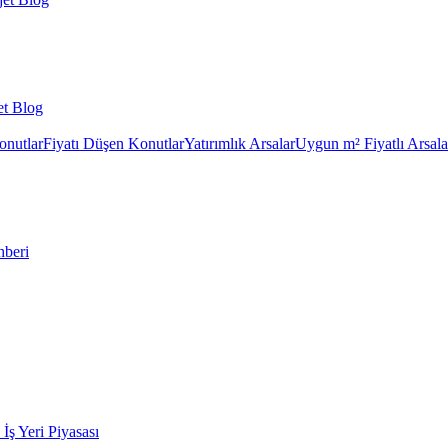
et Blog
onutlar
Fiyatı Düşen Konutlar
Yatırımlık Arsalar
Uygun m² Fiyatlı Arsala
hberi
k İş Yeri Piyasası