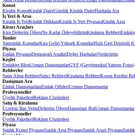
Konut
Kiralık Konut
Kiralık Daire
Günlük Kiralık Daire
Haritada Ara
İş Yeri & Arsa
Kiralık İş Yeri
Kiralık Dükkan
Kiralık İş Yeri Piyasası
Kiralık Arsa
Kiracı Araçları
Kira Değerini Öğren
Ne Kadar Ödeyebilirim
Kiralama Rehberi
Emlakj
İlanlar
Yatırımlık Konutlar
Kira Geliri Yüksek Konutlar
Hızlı Geri Dönüşlü K
Piyasa
Emlak Piyasası
Demografi Analizi
Değer Haritaları
Verilerimiz
Keşfet
Emlakjet Blog
Uzman Danışmanlar
GYF (Gayrimenkul Yatırım Fonu)
Rehberler
Satın Alma Rehberi
Satıcı Rehberi
Kiralama Rehberi
Konut Kredisi Re
Danışman Ara
Emlak Danışmanları
Emlak Ofisleri
Uzman Danışmanlar
Profesyoneller
Üyelik Paketleri
Reklam Çözümleri
Satış & Kiralama
Ücretsiz İlan Verin
Değerini Öğren
Danışman Bul
Uzman Danışmanlar
Profesyoneller
Üyelik Paketleri
Reklam Çözümleri
Piyasa
Satılık Konut Piyasası
Satılık Arsa Piyasası
Satılık Arazi Piyasası
Satılı