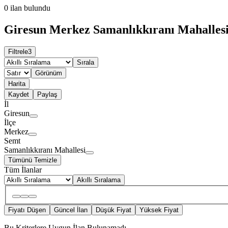
0
ilan bulundu
Giresun Merkez Samanlıkkıranı Mahallesi K
Filtrele
3
Sırala
Görünüm
Harita
Kaydet
Paylaş
İl
Giresun
İlçe
Merkez
Semt
Samanlıkkıranı Mahallesi
Tümünü Temizle
Tüm İlanlar
Akıllı Sıralama
Fiyatı Düşen
Güncel İlan
Düşük Fiyat
Yüksek Fiyat
Bu Kriterlere Uygun İlan Bulunamadı