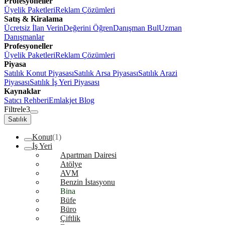
Profesyoneller
Üyelik Paketleri
Reklam Çözümleri
Satış & Kiralama
Ücretsiz İlan Verin
Değerini Öğren
Danışman Bul
Uzman
Danışmanlar
Profesyoneller
Üyelik Paketleri
Reklam Çözümleri
Piyasa
Satılık Konut Piyasası
Satılık Arsa Piyasası
Satılık Arazi
Piyasası
Satılık İş Yeri Piyasası
Kaynaklar
Satıcı Rehberi
Emlakjet Blog
Filtrele
3
Satılık
Konut
(1)
İş Yeri
Apartman Dairesi
Atölye
AVM
Benzin İstasyonu
Bina
Büfe
Büro
Çiftlik