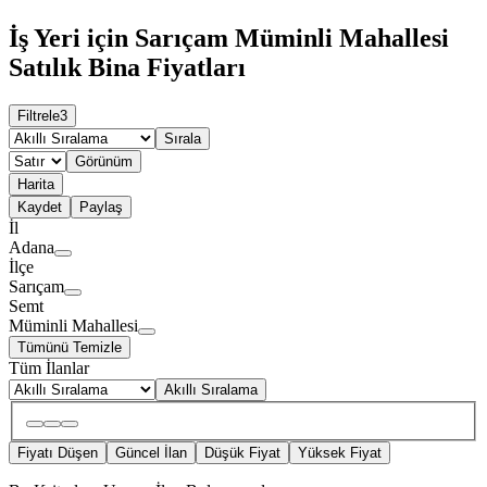
İş Yeri için Sarıçam Müminli Mahallesi
Satılık Bina Fiyatları
Filtrele
3
Sırala
Görünüm
Harita
Kaydet
Paylaş
İl
Adana
İlçe
Sarıçam
Semt
Müminli Mahallesi
Tümünü Temizle
Tüm İlanlar
Akıllı Sıralama
Fiyatı Düşen
Güncel İlan
Düşük Fiyat
Yüksek Fiyat