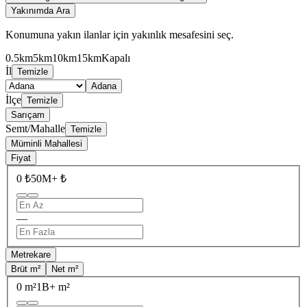
Yakınımda Ara
Konumuna yakın ilanlar için yakınlık mesafesini seç.
0.5km
5km
10km
15km
Kapalı
İl
Temizle
Adana
İlçe
Temizle
Sarıçam
Semt/Mahalle
Temizle
Müminli Mahallesi
Fiyat
0 ₺
50M+ ₺
—
Metrekare
Brüt m²
Net m²
0 m²
1B+ m²