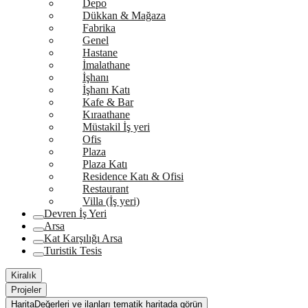
Depo
Dükkan & Mağaza
Fabrika
Genel
Hastane
İmalathane
İşhanı
İşhanı Katı
Kafe & Bar
Kıraathane
Müstakil İş yeri
Ofis
Plaza
Plaza Katı
Residence Katı & Ofisi
Restaurant
Villa (İş yeri)
Devren İş Yeri
Arsa
Kat Karşılığı Arsa
Turistik Tesis
Kiralık
Projeler
Harita
Değerleri ve ilanları tematik haritada görün