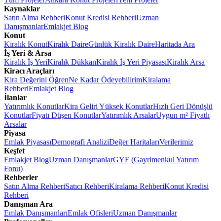
Kaynaklar
Satın Alma Rehberi
Konut Kredisi Rehberi
Uzman
Danışmanlar
Emlakjet Blog
Konut
Kiralık Konut
Kiralık Daire
Günlük Kiralık Daire
Haritada Ara
İş Yeri & Arsa
Kiralık İş Yeri
Kiralık Dükkan
Kiralık İş Yeri Piyasası
Kiralık Arsa
Kiracı Araçları
Kira Değerini Öğren
Ne Kadar Ödeyebilirim
Kiralama
Rehberi
Emlakjet Blog
İlanlar
Yatırımlık Konutlar
Kira Geliri Yüksek Konutlar
Hızlı Geri Dönüşlü
Konutlar
Fiyatı Düşen Konutlar
Yatırımlık Arsalar
Uygun m² Fiyatlı
Arsalar
Piyasa
Emlak Piyasası
Demografi Analizi
Değer Haritaları
Verilerimiz
Keşfet
Emlakjet Blog
Uzman Danışmanlar
GYF (Gayrimenkul Yatırım
Fonu)
Rehberler
Satın Alma Rehberi
Satıcı Rehberi
Kiralama Rehberi
Konut Kredisi
Rehberi
Danışman Ara
Emlak Danışmanları
Emlak Ofisleri
Uzman Danışmanlar