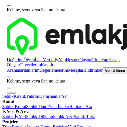
Kelime, semt veya ilan no ile ara...
Değerini Öğren
İlan Ver
Giriş Yap
Hesap Oluştur
Giriş Yap
Hesap
Oluştur
Favorilerim
Kayıtlı
Aramalar
İlanlarım
Değerlemelerim
Mesajlar
Bildirimler
Geri Bildirim
Kelime, semt veya ilan no ile ara...
Satılık
Kiralık
Yatırım
Danışmanlar
Sat
Konut
Satılık Konut
Satılık Daire
Yeni İlanlar
Haritada Ara
İş Yeri & Arsa
Satılık İş Yeri
Satılık Dükkan
Satılık Arsa
Satılık Tarla
Projeler
Tüm Projeler
Ankara Konut Projeleri
Yeni Projeler