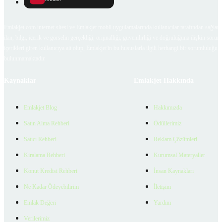
Emlakjet.com internet sitesi ve Emlakjet mobil uygulamalarında kullanıcılar tarafından sağlana
ilan, bilgi, içerik ve görselin gerçekliği, orijinalliği, güvenilirliği ve doğruluğuna ilişkin soru
içerikleri giren kullanıcıya ait olup, Emlakjet'in bu hususlarla ilgili herhangi bir sorumluluğu
bulunmamaktadır.
Kaynaklar
Emlakjet Hakkında
Emlakjet Blog
Hakkımızda
Satın Alma Rehberi
Ödüllerimiz
Satıcı Rehberi
Reklam Çözümleri
Kiralama Rehberi
Kurumsal Materyaller
Konut Kredisi Rehberi
İnsan Kaynakları
Ne Kadar Ödeyebilirim
İletişim
Emlak Değeri
Yardım
Verilerimiz