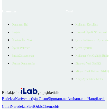
Hizmetler
Yasal
Danışman Bul
Kullanım Koşulları
Projeler
Bireysel Üyelik Sözleşmesi
Ücretsiz İlan Verin
Çerez Politikası ve Aydınlat
Üyelik Paketleri
Çerez Ayarları
EmlakZeka Asistan
Kullanıcı Veri Gizliliği Bildi
Uzman Danışmanlar
Ziyaretçi Veri Gizliliği
Müşteri Yetkilisi Veri Gizlili
Aday Aydınlatma Metni
Emlakjet bir
grup şirketidir.
Endeksa
Kariyer.net
İşin Olsun
Sigortam.net
Arabam.com
Hangikredi
Cimri
Neredekal
SteelOrbis
Chemorbis