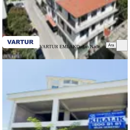
VARTUR EMLAK
Doğan Nadi Varlı
Ara
Ara
VARTUR EMLAK
Doğan Nadi
Varlı
KREDİYE
UYGUN
Şahincili Mahallesi'nde 3 Katlı Ve
Bahçeli Satılık Bina
Ordu, Altınordu
1 Oda
·
301 m²
·
02.08.2026
29.000.000 ₺