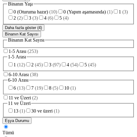
Binanın Yaşı
0 (Oturuma hazır)
(
10
)
0 (Yapım aşamasında)
(
1
)
1
(
3
)
2
(
2
)
3
(
3
)
4
(
6
)
5
(
4
)
Daha fazla göster (4)
Binanın Kat Sayısı
Binanın Kat Sayısı
1-5 Arası
(
253
)
1-5 Arası
1
(
12
)
2
(
45
)
3
(
97
)
4
(
54
)
5
(
45
)
6-10 Arası
(
38
)
6-10 Arası
6
(
13
)
7
(
19
)
8
(
5
)
10
(
1
)
11 ve Üzeri
(
2
)
11 ve Üzeri
13
(
1
)
30 ve üzeri
(
1
)
Eşya Durumu
Tümü