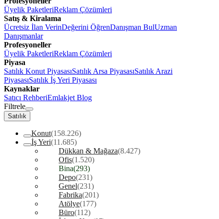
Profesyoneller
Üyelik Paketleri
Reklam Çözümleri
Satış & Kiralama
Ücretsiz İlan Verin
Değerini Öğren
Danışman Bul
Uzman
Danışmanlar
Profesyoneller
Üyelik Paketleri
Reklam Çözümleri
Piyasa
Satılık Konut Piyasası
Satılık Arsa Piyasası
Satılık Arazi
Piyasası
Satılık İş Yeri Piyasası
Kaynaklar
Satıcı Rehberi
Emlakjet Blog
Filtrele
Satılık
Konut
(158.226)
İş Yeri
(11.685)
Dükkan & Mağaza
(8.427)
Ofis
(1.520)
Bina
(293)
Depo
(231)
Genel
(231)
Fabrika
(201)
Atölye
(177)
Büro
(112)