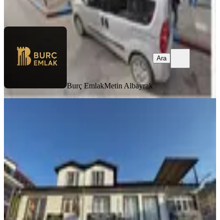
Ara
Ara
Burç Emlak
Metin Albayrak
KREDİYE
UYGUN
Semercilerde 2 Dükkân, 2 Ofis Ve
Teraslı Daireli Komple Bina
Sakarya, Adapazarı
1 Oda
·
477 m²
·
31.07.2026
30.000.000 ₺