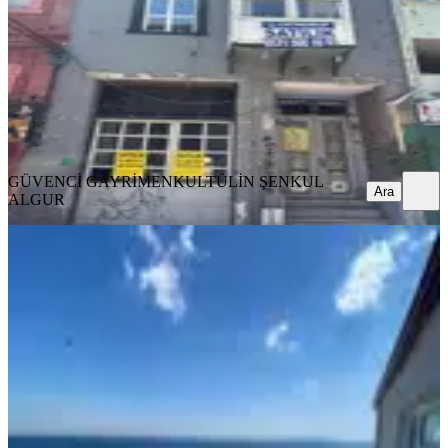
1 Oda
·
351 m²
·
04.08.2026
41.750.000 ₺
GÜVENCİ GAYRİMENKUL
TÜLİN ŞENKUL ALGUR
Ara
GÜVENCİ GAYRİMENKUL
TÜLİN ŞENKUL
Ara
ALGUR
Nexus'tan Altınova Mah'de Denize
Sıfır 6 Daireli Fırsat Bina
Tekirdağ, Süleymanpaşa
1 Oda
·
701 m²
·
02.08.2026
28.000.000 ₺