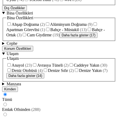
Dış Özellikler
Bina Özellikleri
Bina Özellikleri
Ahşap Doğrama
(
2
)
Alüminyum Doğrama
(
9
)
Apartman Görevlisi
(
1
)
Bahçe - Müstakil
(
13
)
Bahçe -
Ortak
(
3
)
Cam Giydirme
(
19
)
Daha fazla göster (17)
Cephe
Konum Özellikleri
Ulaşım
Ulaşım
Anayol
(
23
)
Avrasya Tüneli
(
2
)
Caddeye Yakın
(
30
)
Deniz Otobüsü
(
4
)
Denize Sıfır
(
2
)
Denize Yakın
(
7
)
Daha fazla göster (14)
Manzara
Kimden
Tümü
Emlak Ofisinden
(
288
)