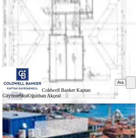
1 Oda
·
2200 m²
·
05.08.2026
500.000.000 ₺
Coldwell Banker Kaptan Gayrimenkul
Oğuzhan Akçeal
Ara
Ara
Coldwell Banker Kaptan
Gayrimenkul
Oğuzhan Akçeal
YENİ
Fatih Mercan'da Otoparklı;deniz
Manzaralı Prestijli Plaza
İstanbul, Fatih