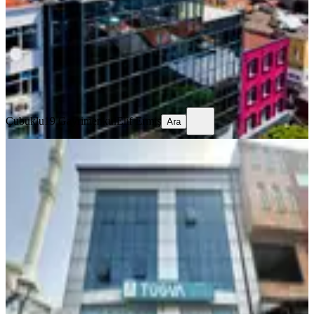
1 Oda
·
2401 m²
·
05.08.2026
370.000.000 ₺
Çubuklu19 Gayrimenkul
Elif Ermiş
Ara
Çubuklu19 Gayrimenkul
Elif Ermiş
Ara
YENİ
Kw Arven'den Belediye Yani
Dershaneye Kursa Uygun Ticari Bina
Kocaeli, Gölcük
1 Oda
·
680 m²
·
05.08.2026
54.000.000 ₺