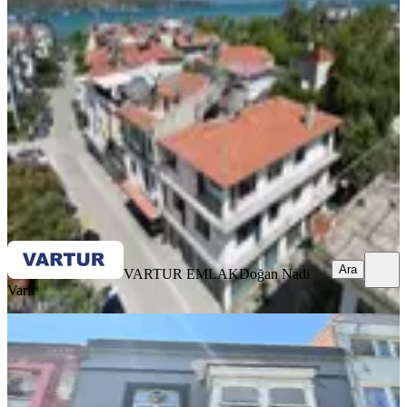
Dershane, Polikliniğe Uygun Bina
Muğla, Fethiye
1 Oda
·
168 m²
·
05.08.2026
18.000.000 ₺
VARTUR EMLAK
Doğan Nadi Varlı
Ara
Ara
VARTUR EMLAK
Doğan Nadi
Varlı
KREDİYE
UYGUN
Alsancak Gazi Kadınlar Sokağında
Komple Satılık Tarihi Bina
İzmir, Konak