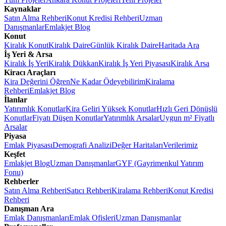
Kaynaklar
Satın Alma Rehberi
Konut Kredisi Rehberi
Uzman
Danışmanlar
Emlakjet Blog
Konut
Kiralık Konut
Kiralık Daire
Günlük Kiralık Daire
Haritada Ara
İş Yeri & Arsa
Kiralık İş Yeri
Kiralık Dükkan
Kiralık İş Yeri Piyasası
Kiralık Arsa
Kiracı Araçları
Kira Değerini Öğren
Ne Kadar Ödeyebilirim
Kiralama
Rehberi
Emlakjet Blog
İlanlar
Yatırımlık Konutlar
Kira Geliri Yüksek Konutlar
Hızlı Geri Dönüşlü
Konutlar
Fiyatı Düşen Konutlar
Yatırımlık Arsalar
Uygun m² Fiyatlı
Arsalar
Piyasa
Emlak Piyasası
Demografi Analizi
Değer Haritaları
Verilerimiz
Keşfet
Emlakjet Blog
Uzman Danışmanlar
GYF (Gayrimenkul Yatırım
Fonu)
Rehberler
Satın Alma Rehberi
Satıcı Rehberi
Kiralama Rehberi
Konut Kredisi
Rehberi
Danışman Ara
Emlak Danışmanları
Emlak Ofisleri
Uzman Danışmanlar