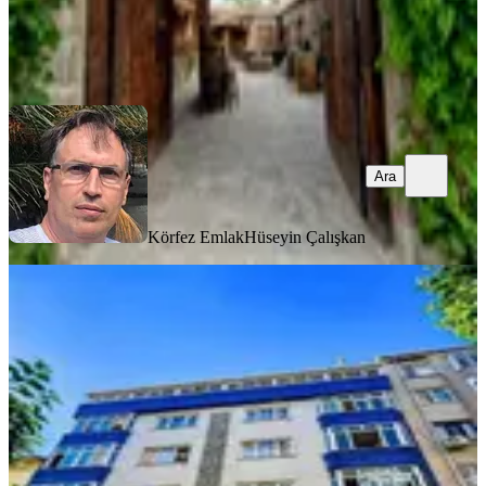
Körfez Emlak
Hüseyin Çalışkan
Ara
Ara
Körfez Emlak
Hüseyin Çalışkan
YENİ
Yatırımcısına Hazır Gelir! 11 Daire + 2
Dükkanlı Komple Bina
İstanbul, Esenler
1 Oda
·
263 m²
·
03.08.2026
82.000.000 ₺