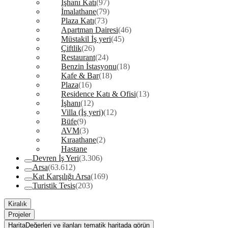
İşhanı Katı
(97)
İmalathane
(79)
Plaza Katı
(73)
Apartman Dairesi
(46)
Müstakil İş yeri
(45)
Çiftlik
(26)
Restaurant
(24)
Benzin İstasyonu
(18)
Kafe & Bar
(18)
Plaza
(16)
Residence Katı & Ofisi
(13)
İşhanı
(12)
Villa (İş yeri)
(12)
Büfe
(9)
AVM
(3)
Kıraathane
(2)
Hastane
Devren İş Yeri
(3.306)
Arsa
(63.612)
Kat Karşılığı Arsa
(169)
Turistik Tesis
(203)
Kiralık
Projeler
Harita
Değerleri ve ilanları tematik haritada görün