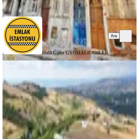
Ara
Ara
Halil Güler GYO
HALiL GüLER
MERKEZİ
Emsalsiz Doğa İçinde Deniz Manzaralı
Tatil Köyü-apart-konut
Samsun, Atakum
6600 m²
·
30.07.2026
32.000.000 ₺
AKGÜN KURUMSAL HİZMETLER ve