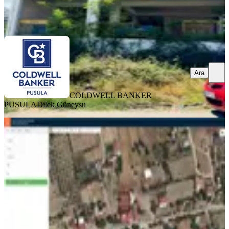
COLDWELL BANKER PUSULA
Dilek Güneysu
Ara
Ara
COLDWELL BANKER
PUSULA
Dilek Güneysu
Kalkan Sarıbelen'in Merkezinde, Ana
Yola Sıfır, 888m2 Arsa Ve İçinde
Ticari İşletme
Antalya, Kaş
400 m²
·
01.08.2026
19.900.000 ₺