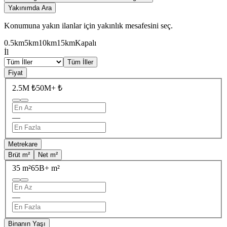
Yakınımda Ara
Konumuna yakın ilanlar için yakınlık mesafesini seç.
0.5km
5km
10km
15km
Kapalı
İl
Tüm İller
Fiyat
2.5M ₺
50M+ ₺
—
Metrekare
Brüt m²
Net m²
35 m²
65B+ m²
—
Binanın Yaşı