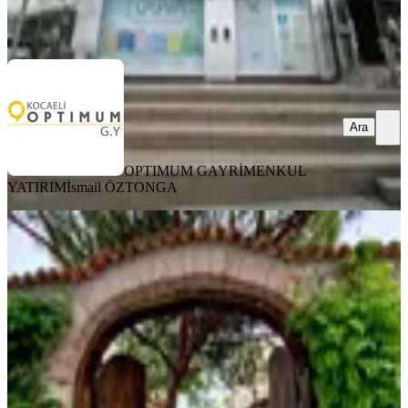
OPTIMUM GAYRİMENKUL YATIRIM
İsmail ÖZTONGA
Ara
Ara
OPTIMUM GAYRİMENKUL
YATIRIM
İsmail ÖZTONGA
YENİ
Ayvalık Kucukkoy De Satılık Sanat
Galerisi.kafe.konut.
Balıkesir, Ayvalık
143 m²
·
03.08.2026
135.000.000 ₺