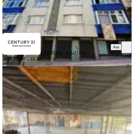
CENTURY 21 MÜJDE - 3
İBRAHİM ÇELİK
Ara
Ara
CENTURY 21 MÜJDE -
3
İBRAHİM ÇELİK
YENİ
Emin'den Buca Seyhan Mahallesi 300
M2 Satılık Bina
İzmir, Buca
1 Oda
·
301 m²
·
03.08.2026
40.000.000 ₺