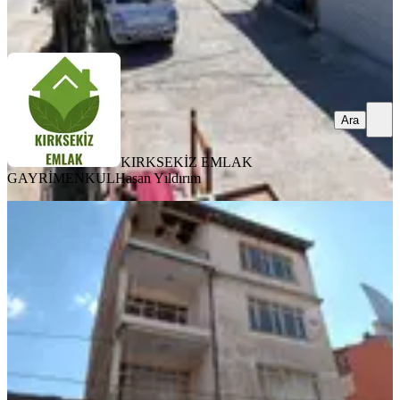
Ara
Ara
KIRKSEKİZ EMLAK
GAYRİMENKUL
Hasan Yıldırım
Çarşı Merkez De Dükkan Ve 3 Daire
Kople Bina Satılık
Denizli, Çivril
1 Oda
·
212 m²
·
06.08.2026
16.000.000 ₺
AGL GAYRİMENKUL
Fahri Çetinel