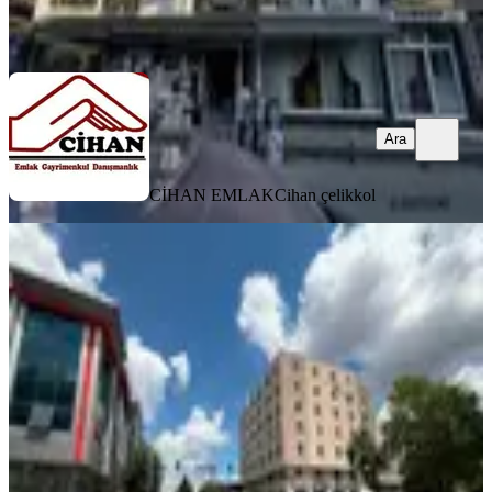
CİHAN EMLAK
Cihan çelikkol
Ara
Ara
CİHAN EMLAK
Cihan çelikkol
KREDİYE
UYGUN
Mahmutbey Yolunda Tabela Değeri
Yüksek Prestijli Satılık Bina
İstanbul, Bağcılar
2 Oda
·
915 m²
·
31.07.2026
76.000.000 ₺