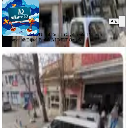
Ara
Dijital Emlak Gayrimenkul Yatırım
Danışmanlığı
Dijital Emlak AHMET Öztürk
KREDİYE
UYGUN
Üsküdar Murat Reis Mah. Alleme
Cad. Üstü Müstakil 49 M2, 2 Katlı
Dükkan
İstanbul, Üsküdar
49 m²
·
31.07.2026
5.000.000 ₺
Burç Emlak
Metin Albayrak