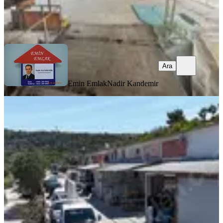
Emin Emlak
Nadir Kandemir
Ara
Ara
Emin Emlak
Nadir Kandemir
KREDİYE
UYGUN
Acil Satılık Çeşme Sanayisinde 2 Katlı
İş Yeri / 2+1 Yaşam Alanı
İzmir, Çeşme
1 Oda
·
76 m²
·
06.08.2026
13.750.000 ₺
KIRKSEKİZ EMLAK GAYRİMENKUL
Hasan Yıldırım