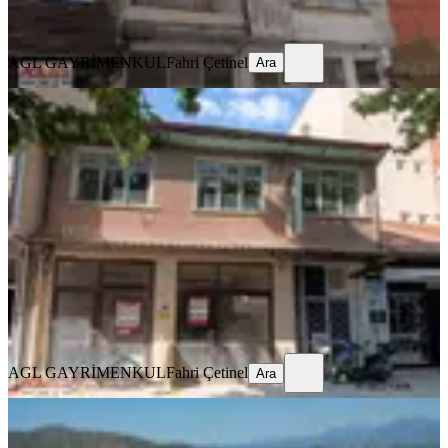
Ara
AGL GAYRİMENKUL
Fahri Çetinel
Ara
Çarşı Merkez De Satılık Bina Ve
Dükkan
Denizli, Çivril
1 Oda
·
165 m²
·
06.08.2026
16.000.000 ₺
AGL GAYRİMENKUL
Fahri Çetinel
Ara
AGL GAYRİMENKUL
Fahri Çetinel
Ara
KREDİYE
UYGUN
Fethiyenin Merkezinde Otel,