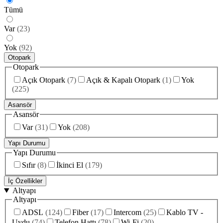
Tümü
Var
(
23
)
Yok
(
92
)
Otopark
Otopark
Açık Otopark
(
7
)
Açık & Kapalı Otopark
(
1
)
Yok
(
225
)
Asansör
Asansör
Var
(
31
)
Yok
(
208
)
Yapı Durumu
Yapı Durumu
Sıfır
(
8
)
İkinci El
(
179
)
İç Özellikler
Altyapı
Altyapı
ADSL
(
124
)
Fiber
(
17
)
Intercom
(
25
)
Kablo TV -
Uydu
(
74
)
Telefon Hattı
(
78
)
Wi-Fi
(
20
)