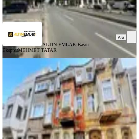
ALTIN EMLAK Basın Ekspres
MEHMET TATAR
Ara
Ara
ALTIN EMLAK Basın
Ekspres
MEHMET TATAR
KREDİYE
UYGUN
Fatih Aksaray Yenikapıda Satılık 3
Katlı Bina Halil Güler
İstanbul, Fatih
1 Oda
·
46 m²
·
31.07.2026
5.852.000 ₺
Halil Güler GYO
HALiL GüLER