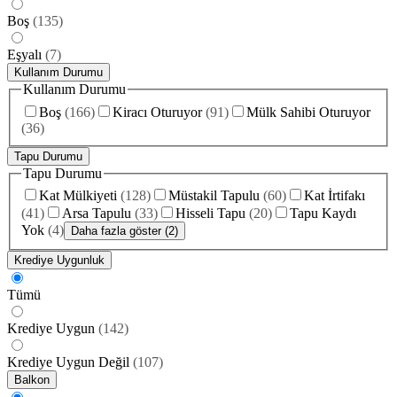
Boş
(
135
)
Eşyalı
(
7
)
Kullanım Durumu
Kullanım Durumu
Boş
(
166
)
Kiracı Oturuyor
(
91
)
Mülk Sahibi Oturuyor
(
36
)
Tapu Durumu
Tapu Durumu
Kat Mülkiyeti
(
128
)
Müstakil Tapulu
(
60
)
Kat İrtifakı
(
41
)
Arsa Tapulu
(
33
)
Hisseli Tapu
(
20
)
Tapu Kaydı
Yok
(
4
)
Daha fazla göster (2)
Krediye Uygunluk
Tümü
Krediye Uygun
(
142
)
Krediye Uygun Değil
(
107
)
Balkon