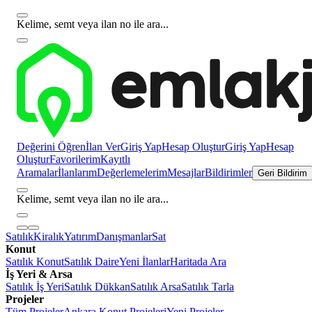
Kelime, semt veya ilan no ile ara...
Değerini Öğren
İlan Ver
Giriş Yap
Hesap Oluştur
Giriş Yap
Hesap
Oluştur
Favorilerim
Kayıtlı
Aramalar
İlanlarım
Değerlemelerim
Mesajlar
Bildirimler
Geri Bildirim
Kelime, semt veya ilan no ile ara...
Satılık
Kiralık
Yatırım
Danışmanlar
Sat
Konut
Satılık Konut
Satılık Daire
Yeni İlanlar
Haritada Ara
İş Yeri & Arsa
Satılık İş Yeri
Satılık Dükkan
Satılık Arsa
Satılık Tarla
Projeler
Tüm Projeler
Ankara Konut Projeleri
Yeni Projeler