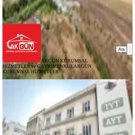
GAYRİMENKUL
AKGÜN KURUMSAL HİZMETLER
Ara
Ara
AKGÜN KURUMSAL
HİZMETLER ve GAYRİMENKUL
AKGÜN
KURUMSAL HİZMETLER
KREDİYE
UYGUN
Fa'dan Şehir Merkezinde Banka Ve
Mağazaya Uygun 3 Katlı Bina
Mersin, Akdeniz
1 Oda
·
481 m²
·
30.07.2026
26.000.000 ₺