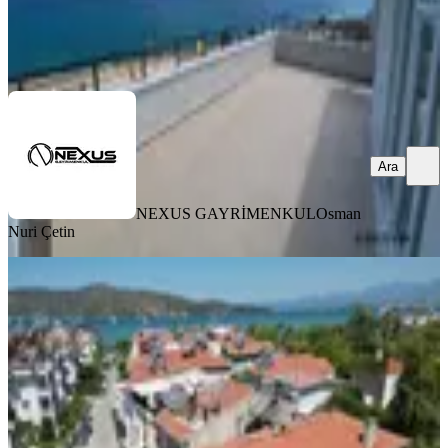
NEXUS GAYRİMENKUL
Osman Nuri Çetin
Ara
Ara
NEXUS GAYRİMENKUL
Osman
Nuri Çetin
KREDİYE
UYGUN
Fethiyenin Merkezinde Otel,
Dershane, Polikliniğe Uygun Bina
Muğla, Fethiye
1 Oda
·
336 m²
·
02.08.2026
36.000.000 ₺