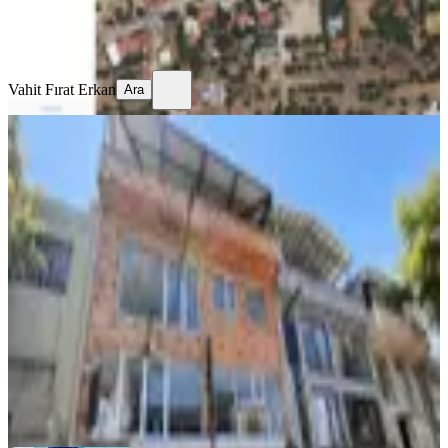
Vahit Fırat Erkan
Ara
Vahit Fırat Erkan
Ara
KREDİYE
UYGUN
Anadolu Mah.tekstilciler Bölgesinde
Komple Satılık Ticari Bina.
Bursa, Yıldırım
1 Oda
·
601 m²
·
31.07.2026
20.300.000 ₺
Dijital Emlak Gayrimenkul Yatırım Danışmanlığı
Dijital Emlak
AHMET Öztürk
Ara