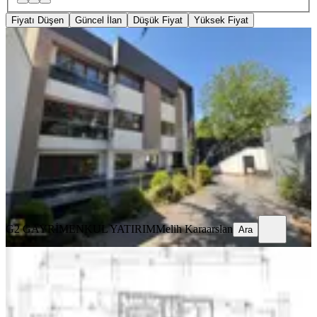
Fiyatı Düşen
Güncel İlan
Düşük Fiyat
Yüksek Fiyat
YENİ
Beysukent'te Ticari Kulllanıma
Uygun Prestijli Müstakil Bina
Ankara, Çankaya
1 Oda
·
451 m²
·
06.08.2026
62.000.000 ₺
G2 GAYRİMENKUL YATIRIM
Melih Karaarslan
Ara
G2 GAYRİMENKUL YATIRIM
Melih Karaarslan
Ara
YENİ
Kadıköy Yeldeğirmeni Komple Satılık
Bina Kiracılı
İstanbul, Kadıköy