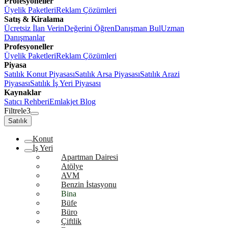
Profesyoneller
Üyelik Paketleri
Reklam Çözümleri
Satış & Kiralama
Ücretsiz İlan Verin
Değerini Öğren
Danışman Bul
Uzman
Danışmanlar
Profesyoneller
Üyelik Paketleri
Reklam Çözümleri
Piyasa
Satılık Konut Piyasası
Satılık Arsa Piyasası
Satılık Arazi
Piyasası
Satılık İş Yeri Piyasası
Kaynaklar
Satıcı Rehberi
Emlakjet Blog
Filtrele
3
Satılık
Konut
İş Yeri
Apartman Dairesi
Atölye
AVM
Benzin İstasyonu
Bina
Büfe
Büro
Çiftlik