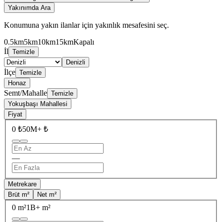
Yakınımda Ara
Konumuna yakın ilanlar için yakınlık mesafesini seç.
0.5km
5km
10km
15km
Kapalı
İl
Temizle
Denizli
İlçe
Temizle
Honaz
Semt/Mahalle
Temizle
Yokuşbaşı Mahallesi
Fiyat
0 ₺
50M+ ₺
—
Metrekare
Brüt m²
Net m²
0 m²
1B+ m²