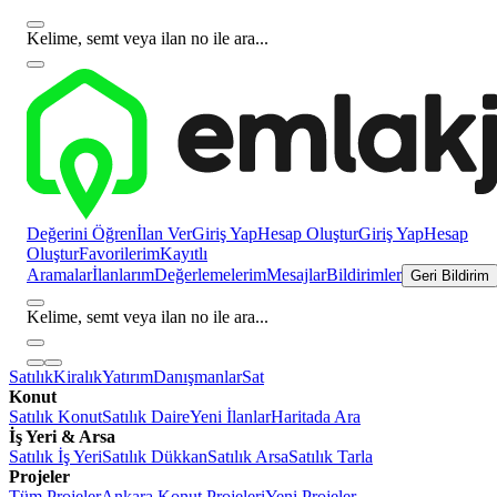
Kelime, semt veya ilan no ile ara...
Değerini Öğren
İlan Ver
Giriş Yap
Hesap Oluştur
Giriş Yap
Hesap
Oluştur
Favorilerim
Kayıtlı
Aramalar
İlanlarım
Değerlemelerim
Mesajlar
Bildirimler
Geri Bildirim
Kelime, semt veya ilan no ile ara...
Satılık
Kiralık
Yatırım
Danışmanlar
Sat
Konut
Satılık Konut
Satılık Daire
Yeni İlanlar
Haritada Ara
İş Yeri & Arsa
Satılık İş Yeri
Satılık Dükkan
Satılık Arsa
Satılık Tarla
Projeler
Tüm Projeler
Ankara Konut Projeleri
Yeni Projeler