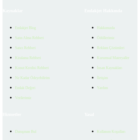
Kaynaklar
Emlakjet Hakkında
Emlakjet Blog
Hakkımızda
Satın Alma Rehberi
Ödüllerimiz
Satıcı Rehberi
Reklam Çözümleri
Kiralama Rehberi
Kurumsal Materyaller
Konut Kredisi Rehberi
İnsan Kaynakları
Ne Kadar Ödeyebilirim
İletişim
Emlak Değeri
Yardım
Verilerimiz
Hizmetler
Yasal
Danışman Bul
Kullanım Koşulları