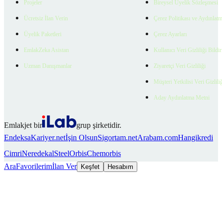
Projeler
Bireysel Üyelik Sözleşmesi
Ücretsiz İlan Verin
Çerez Politikası ve Aydınlat
Üyelik Paketleri
Çerez Ayarları
EmlakZeka Asistan
Kullanıcı Veri Gizliliği Bildi
Uzman Danışmanlar
Ziyaretçi Veri Gizliliği
Müşteri Yetkilisi Veri Gizlili
Aday Aydınlatma Metni
Emlakjet bir
grup şirketidir.
Endeksa
Kariyer.net
İşin Olsun
Sigortam.net
Arabam.com
Hangikredi
Cimri
Neredekal
SteelOrbis
Chemorbis
Ara
Favorilerim
İlan Ver
Keşfet
Hesabım