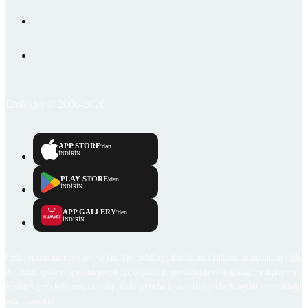
Emlakjet © 2006-2026
APP STORE
'dan
İNDİRİN
PLAY STORE
'dan
İNDİRİN
APP GALLERY
'den
İNDİRİN
Emlakjet.com internet sitesi ve Emlakjet mobil uygulamalarında kullanıcılar tarafından sağlana
ilan, bilgi, içerik ve görselin gerçekliği, orijinalliği, güvenilirliği ve doğruluğuna ilişkin soru
içerikleri giren kullanıcıya ait olup, Emlakjet'in bu hususlarla ilgili herhangi bir sorumluluğu
bulunmamaktadır.