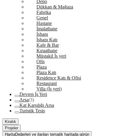
Depo
Dükkan & Mağaza
Fabrika
Genel
Hastane
İmalathane
İşhanı
İşhanı Katı
Kafe & Bar
Kıraathane
Müstakil İş yeri
Ofis
Plaza
Plaza Katı
Residence Katı & Ofisi
Restaurant
Villa (İş yeri)
Devren İş Yeri
Arsa
(3)
Kat Karşılığı Arsa
Turistik Tesis
Kiralık
Projeler
Harita
Değerleri ve ilanları tematik haritada görün