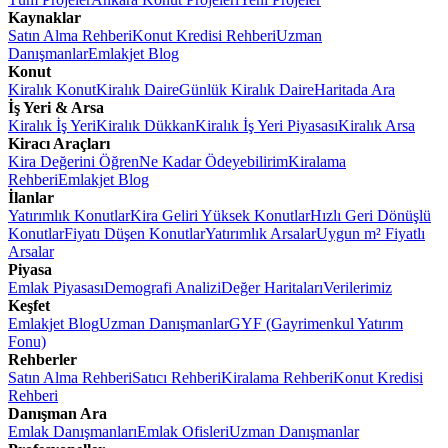
Kaynaklar
Satın Alma Rehberi
Konut Kredisi Rehberi
Uzman
Danışmanlar
Emlakjet Blog
Konut
Kiralık Konut
Kiralık Daire
Günlük Kiralık Daire
Haritada Ara
İş Yeri & Arsa
Kiralık İş Yeri
Kiralık Dükkan
Kiralık İş Yeri Piyasası
Kiralık Arsa
Kiracı Araçları
Kira Değerini Öğren
Ne Kadar Ödeyebilirim
Kiralama
Rehberi
Emlakjet Blog
İlanlar
Yatırımlık Konutlar
Kira Geliri Yüksek Konutlar
Hızlı Geri Dönüşlü
Konutlar
Fiyatı Düşen Konutlar
Yatırımlık Arsalar
Uygun m² Fiyatlı
Arsalar
Piyasa
Emlak Piyasası
Demografi Analizi
Değer Haritaları
Verilerimiz
Keşfet
Emlakjet Blog
Uzman Danışmanlar
GYF (Gayrimenkul Yatırım
Fonu)
Rehberler
Satın Alma Rehberi
Satıcı Rehberi
Kiralama Rehberi
Konut Kredisi
Rehberi
Danışman Ara
Emlak Danışmanları
Emlak Ofisleri
Uzman Danışmanlar