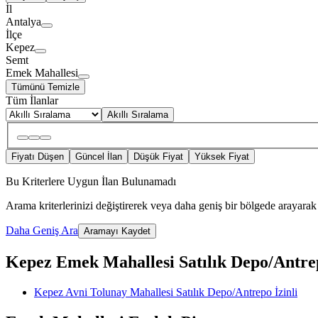
İl
Antalya
İlçe
Kepez
Semt
Emek Mahallesi
Tümünü Temizle
Tüm İlanlar
Akıllı Sıralama
Fiyatı Düşen
Güncel İlan
Düşük Fiyat
Yüksek Fiyat
Bu Kriterlere Uygun İlan Bulunamadı
Arama kriterlerinizi değiştirerek veya daha geniş bir bölgede arayarak 
Daha Geniş Ara
Aramayı Kaydet
Kepez Emek Mahallesi Satılık Depo/Antrepo 
Kepez Avni Tolunay Mahallesi Satılık Depo/Antrepo İzinli