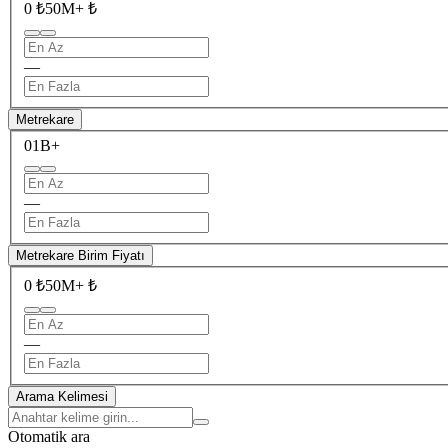
0 ₺
50M+ ₺
—
Metrekare
0
1B+
—
Metrekare Birim Fiyatı
0 ₺
50M+ ₺
—
Arama Kelimesi
Otomatik ara