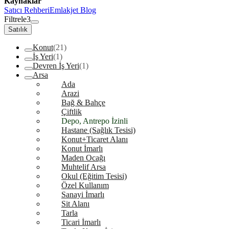
Kaynaklar
Satıcı Rehberi
Emlakjet Blog
Filtrele
3
Satılık
Konut
(21)
İş Yeri
(1)
Devren İş Yeri
(1)
Arsa
Ada
Arazi
Bağ & Bahçe
Çiftlik
Depo, Antrepo İzinli
Hastane (Sağlık Tesisi)
Konut+Ticaret Alanı
Konut İmarlı
Maden Ocağı
Muhtelif Arsa
Okul (Eğitim Tesisi)
Özel Kullanım
Sanayi İmarlı
Sit Alanı
Tarla
Ticari İmarlı