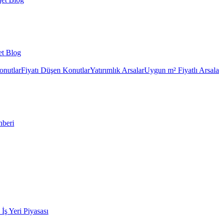
et Blog
onutlar
Fiyatı Düşen Konutlar
Yatırımlık Arsalar
Uygun m² Fiyatlı Arsala
hberi
k İş Yeri Piyasası