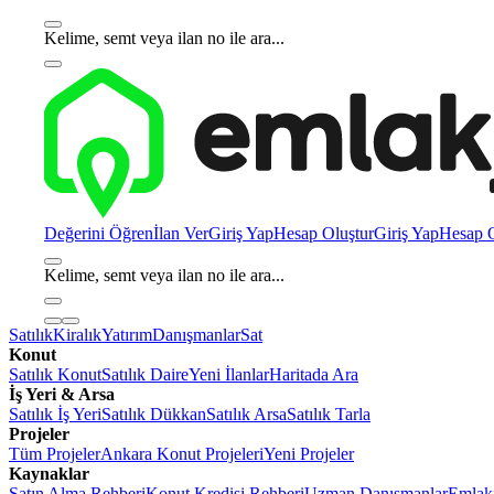
Kelime, semt veya ilan no ile ara...
Değerini Öğren
İlan Ver
Giriş Yap
Hesap Oluştur
Giriş Yap
Hesap O
Kelime, semt veya ilan no ile ara...
Satılık
Kiralık
Yatırım
Danışmanlar
Sat
Konut
Satılık Konut
Satılık Daire
Yeni İlanlar
Haritada Ara
İş Yeri & Arsa
Satılık İş Yeri
Satılık Dükkan
Satılık Arsa
Satılık Tarla
Projeler
Tüm Projeler
Ankara Konut Projeleri
Yeni Projeler
Kaynaklar
Satın Alma Rehberi
Konut Kredisi Rehberi
Uzman Danışmanlar
Emlakj