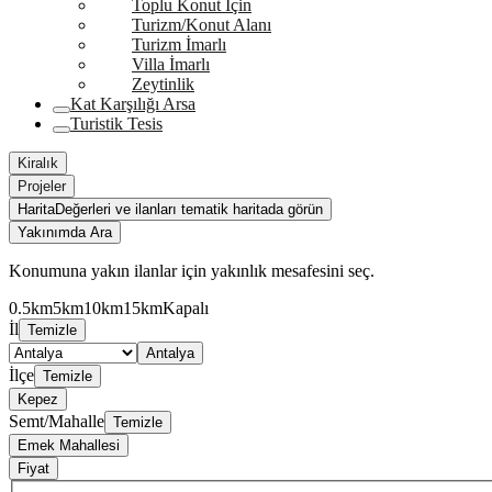
Toplu Konut İçin
Turizm/Konut Alanı
Turizm İmarlı
Villa İmarlı
Zeytinlik
Kat Karşılığı Arsa
Turistik Tesis
Kiralık
Projeler
Harita
Değerleri ve ilanları tematik haritada görün
Yakınımda Ara
Konumuna yakın ilanlar için yakınlık mesafesini seç.
0.5km
5km
10km
15km
Kapalı
İl
Temizle
Antalya
İlçe
Temizle
Kepez
Semt/Mahalle
Temizle
Emek Mahallesi
Fiyat