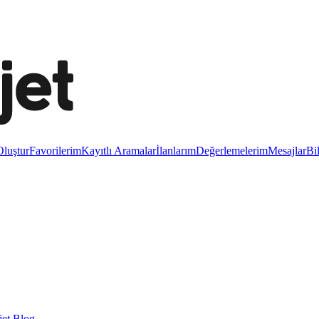
luştur
Favorilerim
Kayıtlı Aramalar
İlanlarım
Değerlemelerim
Mesajlar
Bi
et Blog