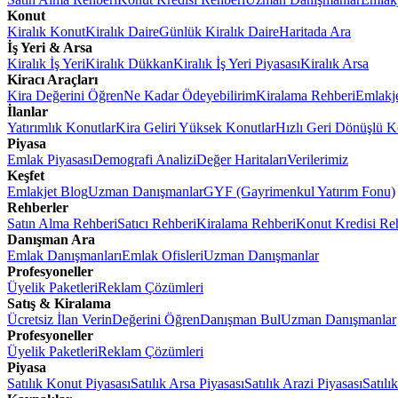
Konut
Kiralık Konut
Kiralık Daire
Günlük Kiralık Daire
Haritada Ara
İş Yeri & Arsa
Kiralık İş Yeri
Kiralık Dükkan
Kiralık İş Yeri Piyasası
Kiralık Arsa
Kiracı Araçları
Kira Değerini Öğren
Ne Kadar Ödeyebilirim
Kiralama Rehberi
Emlakj
İlanlar
Yatırımlık Konutlar
Kira Geliri Yüksek Konutlar
Hızlı Geri Dönüşlü K
Piyasa
Emlak Piyasası
Demografi Analizi
Değer Haritaları
Verilerimiz
Keşfet
Emlakjet Blog
Uzman Danışmanlar
GYF (Gayrimenkul Yatırım Fonu)
Rehberler
Satın Alma Rehberi
Satıcı Rehberi
Kiralama Rehberi
Konut Kredisi Re
Danışman Ara
Emlak Danışmanları
Emlak Ofisleri
Uzman Danışmanlar
Profesyoneller
Üyelik Paketleri
Reklam Çözümleri
Satış & Kiralama
Ücretsiz İlan Verin
Değerini Öğren
Danışman Bul
Uzman Danışmanlar
Profesyoneller
Üyelik Paketleri
Reklam Çözümleri
Piyasa
Satılık Konut Piyasası
Satılık Arsa Piyasası
Satılık Arazi Piyasası
Satılı