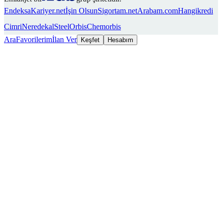
Endeksa
Kariyer.net
İşin Olsun
Sigortam.net
Arabam.com
Hangikredi
Cimri
Neredekal
SteelOrbis
Chemorbis
Ara
Favorilerim
İlan Ver
Keşfet
Hesabım