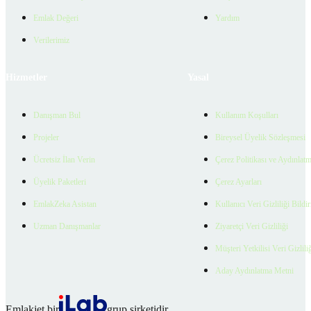
Emlak Değeri
Yardım
Verilerimiz
Hizmetler
Yasal
Danışman Bul
Kullanım Koşulları
Projeler
Bireysel Üyelik Sözleşmesi
Ücretsiz İlan Verin
Çerez Politikası ve Aydınlat
Üyelik Paketleri
Çerez Ayarları
EmlakZeka Asistan
Kullanıcı Veri Gizliliği Bildi
Uzman Danışmanlar
Ziyaretçi Veri Gizliliği
Müşteri Yetkilisi Veri Gizlili
Aday Aydınlatma Metni
Emlakjet bir
grup şirketidir.