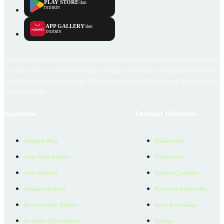
PLAY STORE
'dan
İNDİRİN
APP GALLERY
'den
İNDİRİN
Emlakjet.com internet sitesi ve Emlakjet mobil uygulamalarında kullanıcılar tarafından sağlana
ilan, bilgi, içerik ve görselin gerçekliği, orijinalliği, güvenilirliği ve doğruluğuna ilişkin soru
içerikleri giren kullanıcıya ait olup, Emlakjet'in bu hususlarla ilgili herhangi bir sorumluluğu
bulunmamaktadır.
Kaynaklar
Emlakjet Hakkında
Emlakjet Blog
Hakkımızda
Satın Alma Rehberi
Ödüllerimiz
Satıcı Rehberi
Reklam Çözümleri
Kiralama Rehberi
Kurumsal Materyaller
Konut Kredisi Rehberi
İnsan Kaynakları
Ne Kadar Ödeyebilirim
İletişim