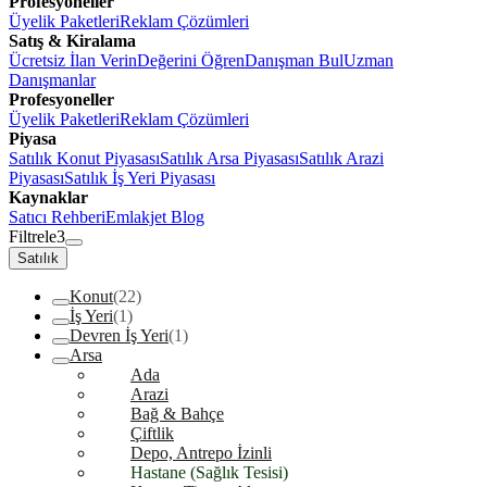
Profesyoneller
Üyelik Paketleri
Reklam Çözümleri
Satış & Kiralama
Ücretsiz İlan Verin
Değerini Öğren
Danışman Bul
Uzman
Danışmanlar
Profesyoneller
Üyelik Paketleri
Reklam Çözümleri
Piyasa
Satılık Konut Piyasası
Satılık Arsa Piyasası
Satılık Arazi
Piyasası
Satılık İş Yeri Piyasası
Kaynaklar
Satıcı Rehberi
Emlakjet Blog
Filtrele
3
Satılık
Konut
(22)
İş Yeri
(1)
Devren İş Yeri
(1)
Arsa
Ada
Arazi
Bağ & Bahçe
Çiftlik
Depo, Antrepo İzinli
Hastane (Sağlık Tesisi)