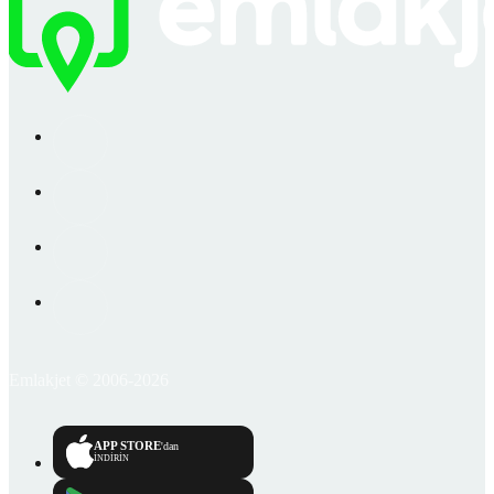
Emlakjet © 2006-2026
APP STORE
'dan
İNDİRİN