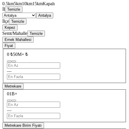
0.5km
5km
10km
15km
Kapalı
İl
Temizle
Antalya
İlçe
Temizle
Kepez
Semt/Mahalle
Temizle
Emek Mahallesi
Fiyat
0 ₺
50M+ ₺
—
Metrekare
0
1B+
—
Metrekare Birim Fiyatı