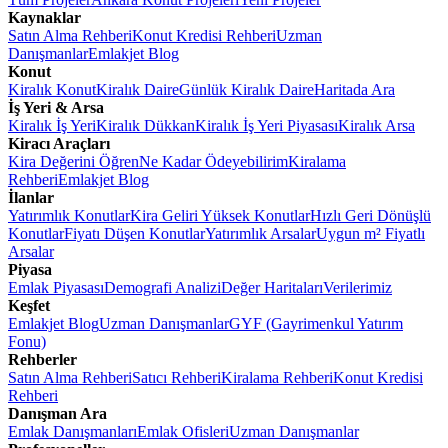
Kaynaklar
Satın Alma Rehberi
Konut Kredisi Rehberi
Uzman
Danışmanlar
Emlakjet Blog
Konut
Kiralık Konut
Kiralık Daire
Günlük Kiralık Daire
Haritada Ara
İş Yeri & Arsa
Kiralık İş Yeri
Kiralık Dükkan
Kiralık İş Yeri Piyasası
Kiralık Arsa
Kiracı Araçları
Kira Değerini Öğren
Ne Kadar Ödeyebilirim
Kiralama
Rehberi
Emlakjet Blog
İlanlar
Yatırımlık Konutlar
Kira Geliri Yüksek Konutlar
Hızlı Geri Dönüşlü
Konutlar
Fiyatı Düşen Konutlar
Yatırımlık Arsalar
Uygun m² Fiyatlı
Arsalar
Piyasa
Emlak Piyasası
Demografi Analizi
Değer Haritaları
Verilerimiz
Keşfet
Emlakjet Blog
Uzman Danışmanlar
GYF (Gayrimenkul Yatırım
Fonu)
Rehberler
Satın Alma Rehberi
Satıcı Rehberi
Kiralama Rehberi
Konut Kredisi
Rehberi
Danışman Ara
Emlak Danışmanları
Emlak Ofisleri
Uzman Danışmanlar