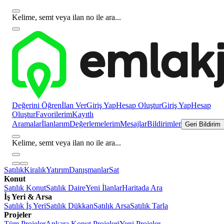
Kelime, semt veya ilan no ile ara...
Değerini Öğren
İlan Ver
Giriş Yap
Hesap Oluştur
Giriş Yap
Hesap
Oluştur
Favorilerim
Kayıtlı
Aramalar
İlanlarım
Değerlemelerim
Mesajlar
Bildirimler
Geri Bildirim
Kelime, semt veya ilan no ile ara...
Satılık
Kiralık
Yatırım
Danışmanlar
Sat
Konut
Satılık Konut
Satılık Daire
Yeni İlanlar
Haritada Ara
İş Yeri & Arsa
Satılık İş Yeri
Satılık Dükkan
Satılık Arsa
Satılık Tarla
Projeler
Tüm Projeler
Ankara Konut Projeleri
Yeni Projeler