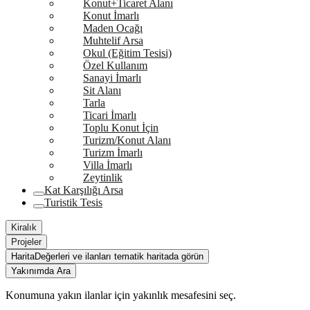
Konut+Ticaret Alanı
Konut İmarlı
Maden Ocağı
Muhtelif Arsa
Okul (Eğitim Tesisi)
Özel Kullanım
Sanayi İmarlı
Sit Alanı
Tarla
Ticari İmarlı
Toplu Konut İçin
Turizm/Konut Alanı
Turizm İmarlı
Villa İmarlı
Zeytinlik
Kat Karşılığı Arsa
Turistik Tesis
Kiralık
Projeler
Harita
Değerleri ve ilanları tematik haritada görün
Yakınımda Ara
Konumuna yakın ilanlar için yakınlık mesafesini seç.