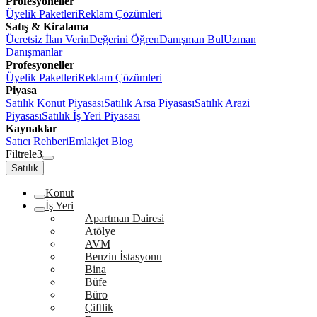
Profesyoneller
Üyelik Paketleri
Reklam Çözümleri
Satış & Kiralama
Ücretsiz İlan Verin
Değerini Öğren
Danışman Bul
Uzman
Danışmanlar
Profesyoneller
Üyelik Paketleri
Reklam Çözümleri
Piyasa
Satılık Konut Piyasası
Satılık Arsa Piyasası
Satılık Arazi
Piyasası
Satılık İş Yeri Piyasası
Kaynaklar
Satıcı Rehberi
Emlakjet Blog
Filtrele
3
Satılık
Konut
İş Yeri
Apartman Dairesi
Atölye
AVM
Benzin İstasyonu
Bina
Büfe
Büro
Çiftlik