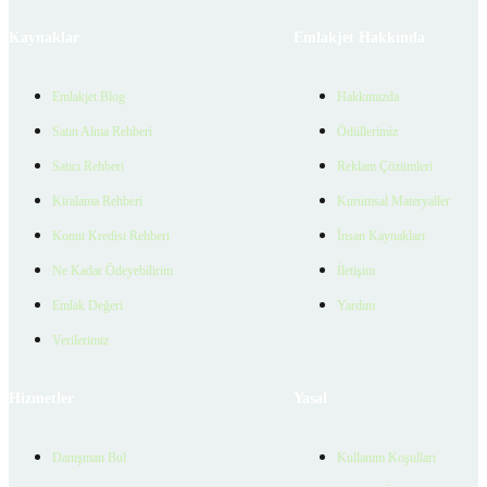
Kaynaklar
Emlakjet Hakkında
Emlakjet Blog
Hakkımızda
Satın Alma Rehberi
Ödüllerimiz
Satıcı Rehberi
Reklam Çözümleri
Kiralama Rehberi
Kurumsal Materyaller
Konut Kredisi Rehberi
İnsan Kaynakları
Ne Kadar Ödeyebilirim
İletişim
Emlak Değeri
Yardım
Verilerimiz
Hizmetler
Yasal
Danışman Bul
Kullanım Koşulları