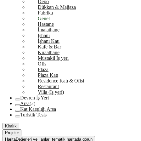
Depo
Dükkan & Mağaza
Fabrika
Genel
Hastane
İmalathane
İşhanı
İşhanı Katı
Kafe & Bar
Kıraathane
Müstakil İş yeri
Ofis
Plaza
Plaza Katı
Residence Katı & Ofisi
Restaurant
Villa (İş yeri)
Devren İş Yeri
Arsa
(2)
Kat Karşılığı Arsa
Turistik Tesis
Kiralık
Projeler
Harita
Değerleri ve ilanları tematik haritada görün