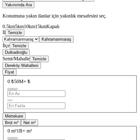
Yakınımda Ara
Konumuna yakın ilanlar için yakınlık mesafesini seç.
0.5km
5km
10km
15km
Kapalı
İl
Temizle
Kahramanmaraş
İlçe
Temizle
Dulkadiroğlu
Semt/Mahalle
Temizle
Dereköy Mahallesi
Fiyat
0 ₺
50M+ ₺
—
Metrekare
Brüt m²
Net m²
0 m²
1B+ m²