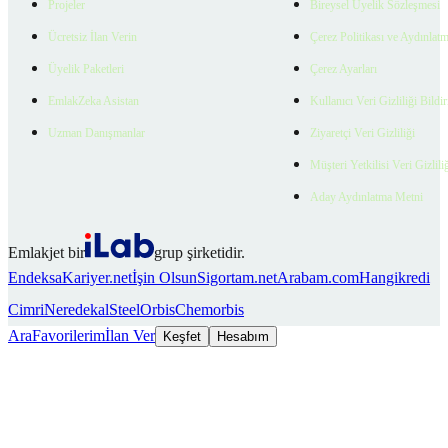
Projeler
Bireysel Üyelik Sözleşmesi
Ücretsiz İlan Verin
Çerez Politikası ve Aydınlat
Üyelik Paketleri
Çerez Ayarları
EmlakZeka Asistan
Kullanıcı Veri Gizliliği Bildi
Uzman Danışmanlar
Ziyaretçi Veri Gizliliği
Müşteri Yetkilisi Veri Gizlili
Aday Aydınlatma Metni
Emlakjet bir
grup şirketidir.
Endeksa
Kariyer.net
İşin Olsun
Sigortam.net
Arabam.com
Hangikredi
Cimri
Neredekal
SteelOrbis
Chemorbis
Ara
Favorilerim
İlan Ver
Keşfet
Hesabım