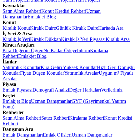
Kaynaklar
Satın Alma Rehberi
Konut Kredisi Rehberi
Uzman
Danışmanlar
Emlakjet Blog
Konut
Kiralık Konut
Kiralık Daire
Günlük Kiralık Daire
Haritada Ara
İş Yeri & Arsa
Kiralık İş Yeri
Kiralık Dükkan
Kiralık İş Yeri Piyasası
Kiralık Arsa
Kiracı Araçları
Kira Değerini Öğren
Ne Kadar Ödeyebilirim
Kiralama
Rehberi
Emlakjet Blog
İlanlar
Yatırımlık Konutlar
Kira Geliri Yüksek Konutlar
Hızlı Geri Dönüşlü
Konutlar
Fiyatı Düşen Konutlar
Yatırımlık Arsalar
Uygun m² Fiyatlı
Arsalar
Piyasa
Emlak Piyasası
Demografi Analizi
Değer Haritaları
Verilerimiz
Keşfet
Emlakjet Blog
Uzman Danışmanlar
GYF (Gayrimenkul Yatırım
Fonu)
Rehberler
Satın Alma Rehberi
Satıcı Rehberi
Kiralama Rehberi
Konut Kredisi
Rehberi
Danışman Ara
Emlak Danışmanları
Emlak Ofisleri
Uzman Danışmanlar