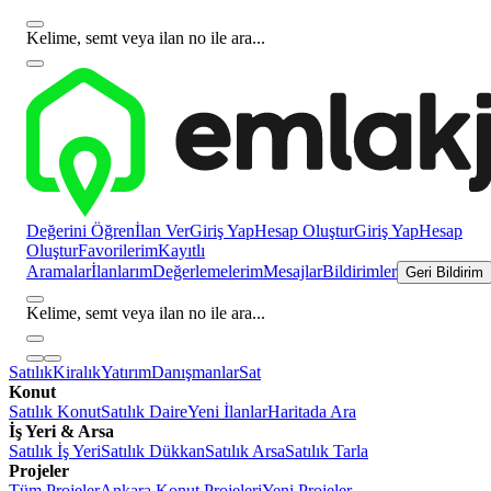
Kelime, semt veya ilan no ile ara...
Değerini Öğren
İlan Ver
Giriş Yap
Hesap Oluştur
Giriş Yap
Hesap
Oluştur
Favorilerim
Kayıtlı
Aramalar
İlanlarım
Değerlemelerim
Mesajlar
Bildirimler
Geri Bildirim
Kelime, semt veya ilan no ile ara...
Satılık
Kiralık
Yatırım
Danışmanlar
Sat
Konut
Satılık Konut
Satılık Daire
Yeni İlanlar
Haritada Ara
İş Yeri & Arsa
Satılık İş Yeri
Satılık Dükkan
Satılık Arsa
Satılık Tarla
Projeler
Tüm Projeler
Ankara Konut Projeleri
Yeni Projeler