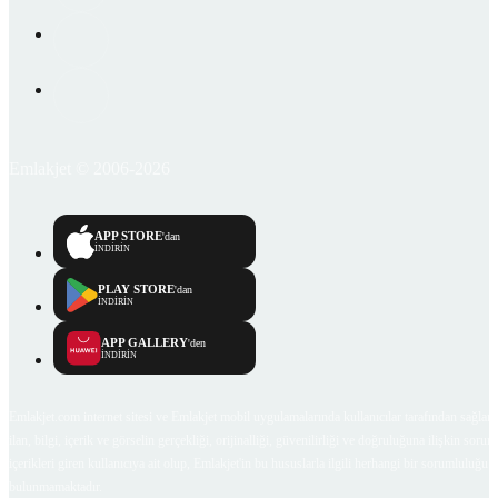
Emlakjet © 2006-2026
APP STORE
'dan
İNDİRİN
PLAY STORE
'dan
İNDİRİN
APP GALLERY
'den
İNDİRİN
Emlakjet.com internet sitesi ve Emlakjet mobil uygulamalarında kullanıcılar tarafından sağlana
ilan, bilgi, içerik ve görselin gerçekliği, orijinalliği, güvenilirliği ve doğruluğuna ilişkin soru
içerikleri giren kullanıcıya ait olup, Emlakjet'in bu hususlarla ilgili herhangi bir sorumluluğu
bulunmamaktadır.