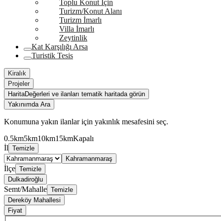
Toplu Konut İçin
Turizm/Konut Alanı
Turizm İmarlı
Villa İmarlı
Zeytinlik
Kat Karşılığı Arsa
Turistik Tesis
Kiralık
Projeler
Harita
Değerleri ve ilanları tematik haritada görün
Yakınımda Ara
Konumuna yakın ilanlar için yakınlık mesafesini seç.
0.5km
5km
10km
15km
Kapalı
İl
Temizle
Kahramanmaraş
İlçe
Temizle
Dulkadiroğlu
Semt/Mahalle
Temizle
Dereköy Mahallesi
Fiyat