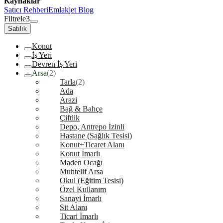
Kaynaklar
Satıcı Rehberi
Emlakjet Blog
Filtrele
3
Satılık
Konut
İş Yeri
Devren İş Yeri
Arsa
(2)
Tarla
(2)
Ada
Arazi
Bağ & Bahçe
Çiftlik
Depo, Antrepo İzinli
Hastane (Sağlık Tesisi)
Konut+Ticaret Alanı
Konut İmarlı
Maden Ocağı
Muhtelif Arsa
Okul (Eğitim Tesisi)
Özel Kullanım
Sanayi İmarlı
Sit Alanı
Ticari İmarlı