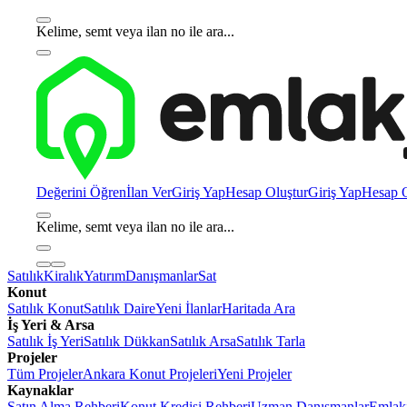
Kelime, semt veya ilan no ile ara...
Değerini Öğren
İlan Ver
Giriş Yap
Hesap Oluştur
Giriş Yap
Hesap O
Kelime, semt veya ilan no ile ara...
Satılık
Kiralık
Yatırım
Danışmanlar
Sat
Konut
Satılık Konut
Satılık Daire
Yeni İlanlar
Haritada Ara
İş Yeri & Arsa
Satılık İş Yeri
Satılık Dükkan
Satılık Arsa
Satılık Tarla
Projeler
Tüm Projeler
Ankara Konut Projeleri
Yeni Projeler
Kaynaklar
Satın Alma Rehberi
Konut Kredisi Rehberi
Uzman Danışmanlar
Emlakj