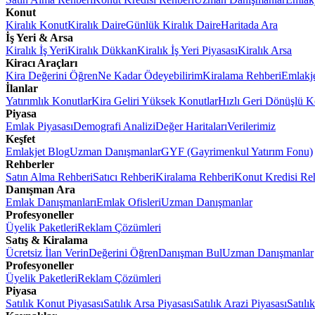
Konut
Kiralık Konut
Kiralık Daire
Günlük Kiralık Daire
Haritada Ara
İş Yeri & Arsa
Kiralık İş Yeri
Kiralık Dükkan
Kiralık İş Yeri Piyasası
Kiralık Arsa
Kiracı Araçları
Kira Değerini Öğren
Ne Kadar Ödeyebilirim
Kiralama Rehberi
Emlakj
İlanlar
Yatırımlık Konutlar
Kira Geliri Yüksek Konutlar
Hızlı Geri Dönüşlü K
Piyasa
Emlak Piyasası
Demografi Analizi
Değer Haritaları
Verilerimiz
Keşfet
Emlakjet Blog
Uzman Danışmanlar
GYF (Gayrimenkul Yatırım Fonu)
Rehberler
Satın Alma Rehberi
Satıcı Rehberi
Kiralama Rehberi
Konut Kredisi Re
Danışman Ara
Emlak Danışmanları
Emlak Ofisleri
Uzman Danışmanlar
Profesyoneller
Üyelik Paketleri
Reklam Çözümleri
Satış & Kiralama
Ücretsiz İlan Verin
Değerini Öğren
Danışman Bul
Uzman Danışmanlar
Profesyoneller
Üyelik Paketleri
Reklam Çözümleri
Piyasa
Satılık Konut Piyasası
Satılık Arsa Piyasası
Satılık Arazi Piyasası
Satılı