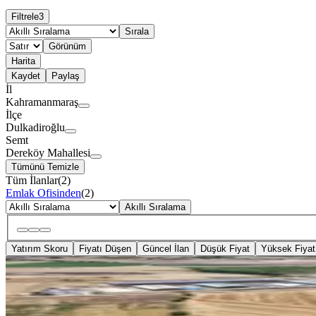
Filtrele
3
Sırala
Görünüm
Harita
Kaydet
Paylaş
İl
Kahramanmaraş
İlçe
Dulkadiroğlu
Semt
Dereköy Mahallesi
Tümünü Temizle
Tüm İlanlar
(
2
)
Emlak Ofisinden
(
2
)
Akıllı Sıralama
Yatırım Skoru
Fiyatı Düşen
Güncel İlan
Düşük Fiyat
Yüksek Fiyat
Dereköy'de Satılık Tarla (22.225
Dulkadiroğlu, Dereköy Mahallesi