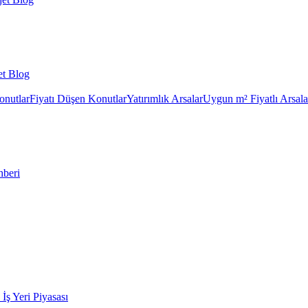
et Blog
onutlar
Fiyatı Düşen Konutlar
Yatırımlık Arsalar
Uygun m² Fiyatlı Arsala
hberi
k İş Yeri Piyasası