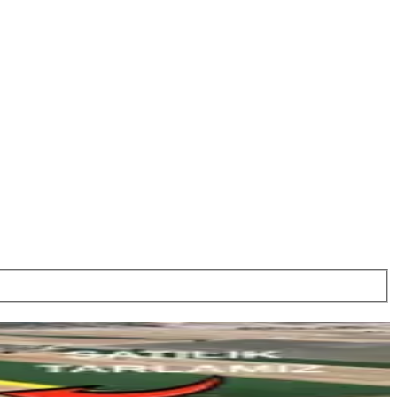
Germenicia Gayrimenkul
Celalettin Yarpuz