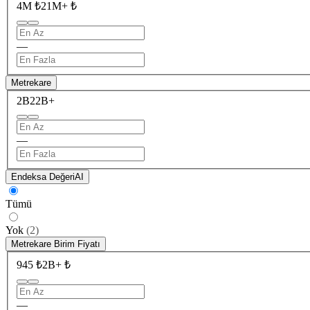
4M ₺
21M+ ₺
—
Metrekare
2B
22B+
—
Endeksa Değeri
AI
Tümü
Yok
(
2
)
Metrekare Birim Fiyatı
945 ₺
2B+ ₺
—