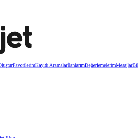
luştur
Favorilerim
Kayıtlı Aramalar
İlanlarım
Değerlemelerim
Mesajlar
Bi
et Blog