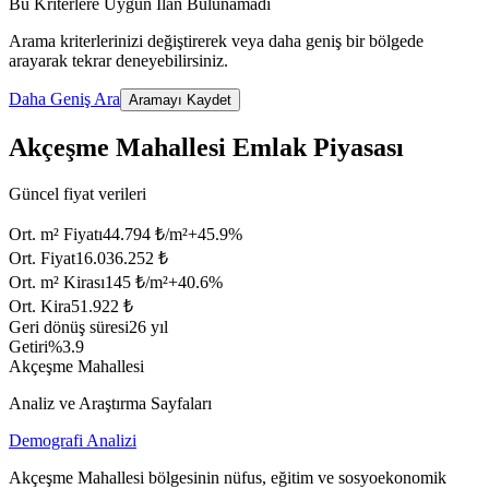
Bu Kriterlere Uygun İlan Bulunamadı
Arama kriterlerinizi değiştirerek veya daha geniş bir bölgede
arayarak tekrar deneyebilirsiniz.
Daha Geniş Ara
Aramayı Kaydet
Akçeşme Mahallesi Emlak Piyasası
Güncel fiyat verileri
Ort. m² Fiyatı
44.794 ₺/m²
+
45.9
%
Ort. Fiyat
16.036.252 ₺
Ort. m² Kirası
145 ₺/m²
+
40.6
%
Ort. Kira
51.922 ₺
Geri dönüş süresi
26 yıl
Getiri
%3.9
Akçeşme Mahallesi
Analiz ve Araştırma Sayfaları
Demografi Analizi
Akçeşme Mahallesi bölgesinin nüfus, eğitim ve sosyoekonomik