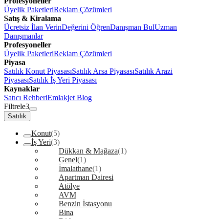
Profesyoneller
Üyelik Paketleri
Reklam Çözümleri
Satış & Kiralama
Ücretsiz İlan Verin
Değerini Öğren
Danışman Bul
Uzman
Danışmanlar
Profesyoneller
Üyelik Paketleri
Reklam Çözümleri
Piyasa
Satılık Konut Piyasası
Satılık Arsa Piyasası
Satılık Arazi
Piyasası
Satılık İş Yeri Piyasası
Kaynaklar
Satıcı Rehberi
Emlakjet Blog
Filtrele
3
Satılık
Konut
(5)
İş Yeri
(3)
Dükkan & Mağaza
(1)
Genel
(1)
İmalathane
(1)
Apartman Dairesi
Atölye
AVM
Benzin İstasyonu
Bina