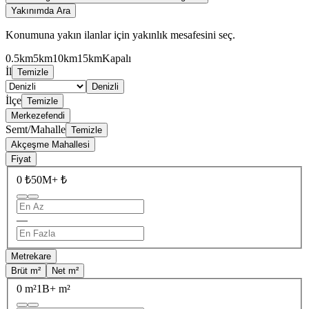
Yakınımda Ara
Konumuna yakın ilanlar için yakınlık mesafesini seç.
0.5km
5km
10km
15km
Kapalı
İl
Temizle
Denizli
İlçe
Temizle
Merkezefendi
Semt/Mahalle
Temizle
Akçeşme Mahallesi
Fiyat
0 ₺
50M+ ₺
—
Metrekare
Brüt m²
Net m²
0 m²
1B+ m²