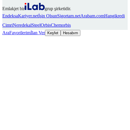
Emlakjet bir
grup şirketidir.
Endeksa
Kariyer.net
İşin Olsun
Sigortam.net
Arabam.com
Hangikredi
Cimri
Neredekal
SteelOrbis
Chemorbis
Ara
Favorilerim
İlan Ver
Keşfet
Hesabım