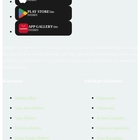
İNDİRİN
PLAY STORE
'dan
İNDİRİN
APP GALLERY
'den
İNDİRİN
Emlakjet.com internet sitesi ve Emlakjet mobil uygulamalarında kullanıcılar tarafından sağlana
ilan, bilgi, içerik ve görselin gerçekliği, orijinalliği, güvenilirliği ve doğruluğuna ilişkin soru
içerikleri giren kullanıcıya ait olup, Emlakjet'in bu hususlarla ilgili herhangi bir sorumluluğu
bulunmamaktadır.
Kaynaklar
Emlakjet Hakkında
Emlakjet Blog
Hakkımızda
Satın Alma Rehberi
Ödüllerimiz
Satıcı Rehberi
Reklam Çözümleri
Kiralama Rehberi
Kurumsal Materyaller
Konut Kredisi Rehberi
İnsan Kaynakları