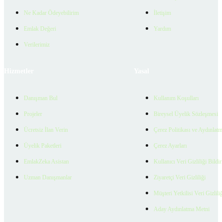
Ne Kadar Ödeyebilirim
İletişim
Emlak Değeri
Yardım
Verilerimiz
Hizmetler
Yasal
Danışman Bul
Kullanım Koşulları
Projeler
Bireysel Üyelik Sözleşmesi
Ücretsiz İlan Verin
Çerez Politikası ve Aydınlat
Üyelik Paketleri
Çerez Ayarları
EmlakZeka Asistan
Kullanıcı Veri Gizliliği Bildi
Uzman Danışmanlar
Ziyaretçi Veri Gizliliği
Müşteri Yetkilisi Veri Gizlili
Aday Aydınlatma Metni