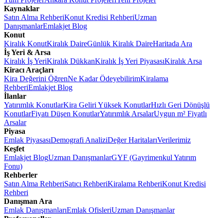
Kaynaklar
Satın Alma Rehberi
Konut Kredisi Rehberi
Uzman
Danışmanlar
Emlakjet Blog
Konut
Kiralık Konut
Kiralık Daire
Günlük Kiralık Daire
Haritada Ara
İş Yeri & Arsa
Kiralık İş Yeri
Kiralık Dükkan
Kiralık İş Yeri Piyasası
Kiralık Arsa
Kiracı Araçları
Kira Değerini Öğren
Ne Kadar Ödeyebilirim
Kiralama
Rehberi
Emlakjet Blog
İlanlar
Yatırımlık Konutlar
Kira Geliri Yüksek Konutlar
Hızlı Geri Dönüşlü
Konutlar
Fiyatı Düşen Konutlar
Yatırımlık Arsalar
Uygun m² Fiyatlı
Arsalar
Piyasa
Emlak Piyasası
Demografi Analizi
Değer Haritaları
Verilerimiz
Keşfet
Emlakjet Blog
Uzman Danışmanlar
GYF (Gayrimenkul Yatırım
Fonu)
Rehberler
Satın Alma Rehberi
Satıcı Rehberi
Kiralama Rehberi
Konut Kredisi
Rehberi
Danışman Ara
Emlak Danışmanları
Emlak Ofisleri
Uzman Danışmanlar