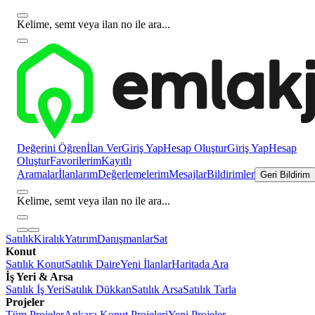
Kelime, semt veya ilan no ile ara...
Değerini Öğren
İlan Ver
Giriş Yap
Hesap Oluştur
Giriş Yap
Hesap
Oluştur
Favorilerim
Kayıtlı
Aramalar
İlanlarım
Değerlemelerim
Mesajlar
Bildirimler
Geri Bildirim
Kelime, semt veya ilan no ile ara...
Satılık
Kiralık
Yatırım
Danışmanlar
Sat
Konut
Satılık Konut
Satılık Daire
Yeni İlanlar
Haritada Ara
İş Yeri & Arsa
Satılık İş Yeri
Satılık Dükkan
Satılık Arsa
Satılık Tarla
Projeler
Tüm Projeler
Ankara Konut Projeleri
Yeni Projeler