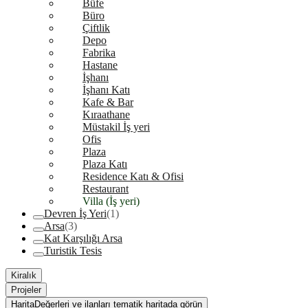
Büfe
Büro
Çiftlik
Depo
Fabrika
Hastane
İşhanı
İşhanı Katı
Kafe & Bar
Kıraathane
Müstakil İş yeri
Ofis
Plaza
Plaza Katı
Residence Katı & Ofisi
Restaurant
Villa (İş yeri)
Devren İş Yeri
(1)
Arsa
(3)
Kat Karşılığı Arsa
Turistik Tesis
Kiralık
Projeler
Harita
Değerleri ve ilanları tematik haritada görün