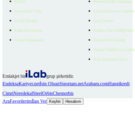
Projeler
Bireysel Üyelik Sözleşmesi
Ücretsiz İlan Verin
Çerez Politikası ve Aydınlat
Üyelik Paketleri
Çerez Ayarları
EmlakZeka Asistan
Kullanıcı Veri Gizliliği Bildi
Uzman Danışmanlar
Ziyaretçi Veri Gizliliği
Müşteri Yetkilisi Veri Gizlili
Aday Aydınlatma Metni
Emlakjet bir
grup şirketidir.
Endeksa
Kariyer.net
İşin Olsun
Sigortam.net
Arabam.com
Hangikredi
Cimri
Neredekal
SteelOrbis
Chemorbis
Ara
Favorilerim
İlan Ver
Keşfet
Hesabım