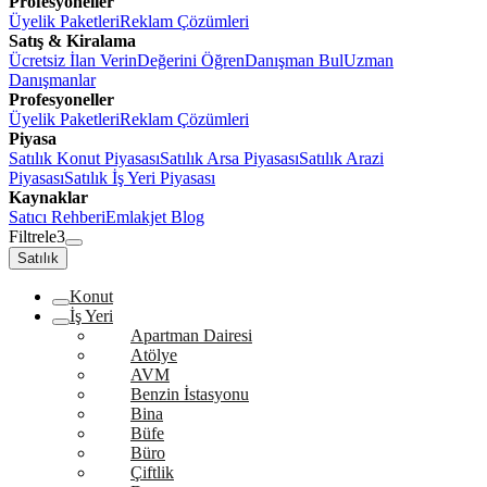
Profesyoneller
Üyelik Paketleri
Reklam Çözümleri
Satış & Kiralama
Ücretsiz İlan Verin
Değerini Öğren
Danışman Bul
Uzman
Danışmanlar
Profesyoneller
Üyelik Paketleri
Reklam Çözümleri
Piyasa
Satılık Konut Piyasası
Satılık Arsa Piyasası
Satılık Arazi
Piyasası
Satılık İş Yeri Piyasası
Kaynaklar
Satıcı Rehberi
Emlakjet Blog
Filtrele
3
Satılık
Konut
İş Yeri
Apartman Dairesi
Atölye
AVM
Benzin İstasyonu
Bina
Büfe
Büro
Çiftlik