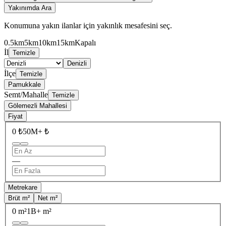
Yakınımda Ara
Konumuna yakın ilanlar için yakınlık mesafesini seç.
0.5km
5km
10km
15km
Kapalı
İl
Temizle
Denizli
İlçe
Temizle
Pamukkale
Semt/Mahalle
Temizle
Gölemezli Mahallesi
Fiyat
0 ₺
50M+ ₺
—
Metrekare
Brüt m²
Net m²
0 m²
1B+ m²