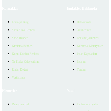
Kaynaklar
Emlakjet Hakkında
Emlakjet Blog
Hakkımızda
Satın Alma Rehberi
Ödüllerimiz
Satıcı Rehberi
Reklam Çözümleri
Kiralama Rehberi
Kurumsal Materyaller
Konut Kredisi Rehberi
İnsan Kaynakları
Ne Kadar Ödeyebilirim
İletişim
Emlak Değeri
Yardım
Verilerimiz
Hizmetler
Yasal
Danışman Bul
Kullanım Koşulları