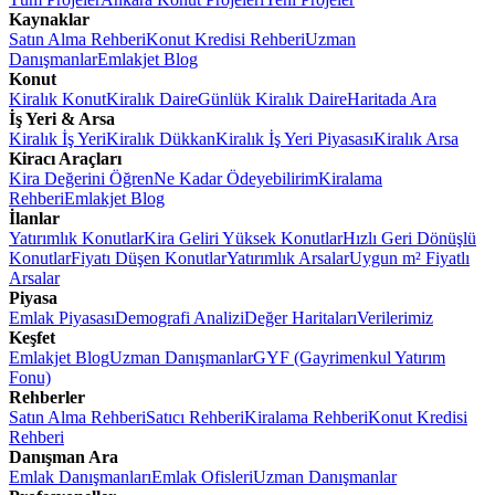
Kaynaklar
Satın Alma Rehberi
Konut Kredisi Rehberi
Uzman
Danışmanlar
Emlakjet Blog
Konut
Kiralık Konut
Kiralık Daire
Günlük Kiralık Daire
Haritada Ara
İş Yeri & Arsa
Kiralık İş Yeri
Kiralık Dükkan
Kiralık İş Yeri Piyasası
Kiralık Arsa
Kiracı Araçları
Kira Değerini Öğren
Ne Kadar Ödeyebilirim
Kiralama
Rehberi
Emlakjet Blog
İlanlar
Yatırımlık Konutlar
Kira Geliri Yüksek Konutlar
Hızlı Geri Dönüşlü
Konutlar
Fiyatı Düşen Konutlar
Yatırımlık Arsalar
Uygun m² Fiyatlı
Arsalar
Piyasa
Emlak Piyasası
Demografi Analizi
Değer Haritaları
Verilerimiz
Keşfet
Emlakjet Blog
Uzman Danışmanlar
GYF (Gayrimenkul Yatırım
Fonu)
Rehberler
Satın Alma Rehberi
Satıcı Rehberi
Kiralama Rehberi
Konut Kredisi
Rehberi
Danışman Ara
Emlak Danışmanları
Emlak Ofisleri
Uzman Danışmanlar