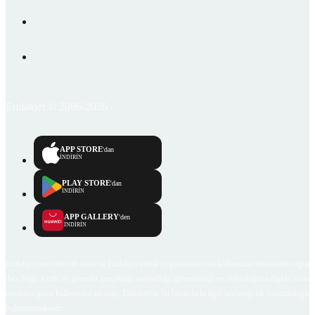
Emlakjet © 2006-2026
APP STORE
'dan
İNDİRİN
PLAY STORE
'dan
İNDİRİN
APP GALLERY
'den
İNDİRİN
Emlakjet.com internet sitesi ve Emlakjet mobil uygulamalarında kullanıcılar tarafından sağlana
ilan, bilgi, içerik ve görselin gerçekliği, orijinalliği, güvenilirliği ve doğruluğuna ilişkin soru
içerikleri giren kullanıcıya ait olup, Emlakjet'in bu hususlarla ilgili herhangi bir sorumluluğu
bulunmamaktadır.