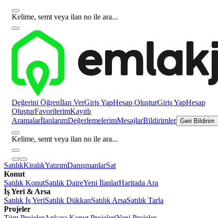
Kelime, semt veya ilan no ile ara...
Değerini Öğren
İlan Ver
Giriş Yap
Hesap Oluştur
Giriş Yap
Hesap
Oluştur
Favorilerim
Kayıtlı
Aramalar
İlanlarım
Değerlemelerim
Mesajlar
Bildirimler
Geri Bildirim
Kelime, semt veya ilan no ile ara...
Satılık
Kiralık
Yatırım
Danışmanlar
Sat
Konut
Satılık Konut
Satılık Daire
Yeni İlanlar
Haritada Ara
İş Yeri & Arsa
Satılık İş Yeri
Satılık Dükkan
Satılık Arsa
Satılık Tarla
Projeler
Tüm Projeler
Ankara Konut Projeleri
Yeni Projeler