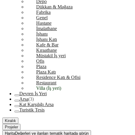
Depo
Dükkan & Mağaza
Fabrika
Genel
Hastane
İmalathane
İşhanı
İşhanı Katı
Kafe & Bar
Kıraathane
Müstakil İş yeri
Ofis
Plaza
Plaza Katı
Residence Katı & Ofisi
Restaurant
Villa (İş yeri)
Devren İş Yeri
Arsa
(3)
Kat Karşılığı Arsa
Turistik Tesis
Kiralık
Projeler
Harita
Değerleri ve ilanları tematik haritada görün