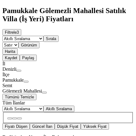
Pamukkale Gölemezli Mahallesi Satılık
Villa (İş Yeri) Fiyatları
Filtrele
3
Sırala
Görünüm
Harita
Kaydet
Paylaş
İl
Denizli
İlçe
Pamukkale
Semt
Gölemezli Mahallesi
Tümünü Temizle
Tüm İlanlar
Akıllı Sıralama
Fiyatı Düşen
Güncel İlan
Düşük Fiyat
Yüksek Fiyat