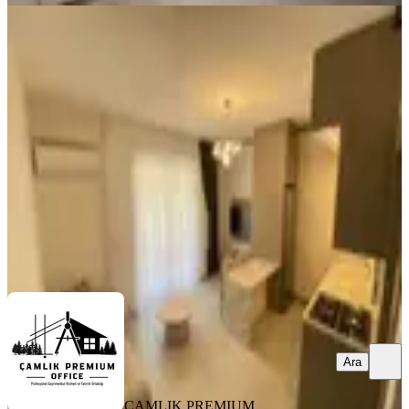
YENİ
Zeytinköy'de Havuzlu Binada Kiralık
1+1 Full Eşyalı Daire
Pamukkale, Zeytinköy Mahallesi
1+1
·
55 m²
·
1. Kat
·
06.08.2026
26.000 ₺
ÇAMLIK PREMIUM OFFICE
Eray BAŞ
Ara
Ara
ÇAMLIK PREMIUM