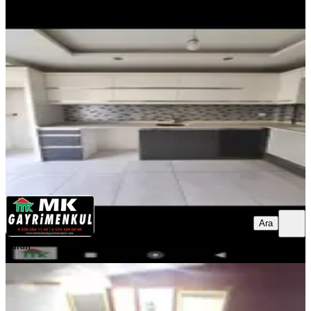
Yerden Isıtmalı Kiralık Daire
Pamukkale, Pelitlibağ Mahallesi
2+1
·
120 m²
·
1. Kat
·
06.08.2026
28.000 ₺
MK GAYRİMENKUL
Özlem duran
Ara
Ara
MK GAYRİMENKUL
Özlem
duran
YENİ
Zeytinköyde Kiralik 1+1 Apart
Pamukkale, Zeytinköy Mahallesi