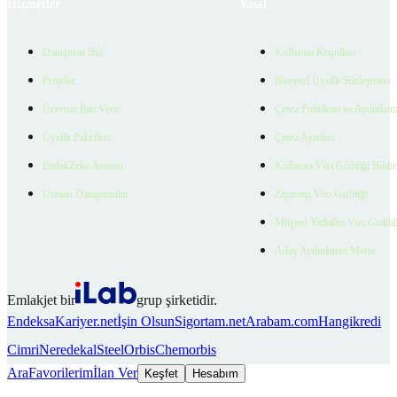
Hizmetler
Yasal
Danışman Bul
Kullanım Koşulları
Projeler
Bireysel Üyelik Sözleşmesi
Ücretsiz İlan Verin
Çerez Politikası ve Aydınlat
Üyelik Paketleri
Çerez Ayarları
EmlakZeka Asistan
Kullanıcı Veri Gizliliği Bildi
Uzman Danışmanlar
Ziyaretçi Veri Gizliliği
Müşteri Yetkilisi Veri Gizlili
Aday Aydınlatma Metni
Emlakjet bir
grup şirketidir.
Endeksa
Kariyer.net
İşin Olsun
Sigortam.net
Arabam.com
Hangikredi
Cimri
Neredekal
SteelOrbis
Chemorbis
Ara
Favorilerim
İlan Ver
Keşfet
Hesabım