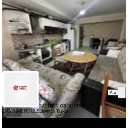
Pamukkale, Hacıkaplanlar Mahallesi
2+1
·
90 m²
·
1. Kat
·
06.08.2026
22.500 ₺
CAPİTON GROUP İNŞAAT GAYRİMENKUL
Süleyman Taşkın
Ara
Ara
CAPİTON GROUP İNŞAAT
GAYRİMENKUL
Süleyman Taşkın
YENİ
Pelitlibağda 2+1 110 M2 5 Yıllık