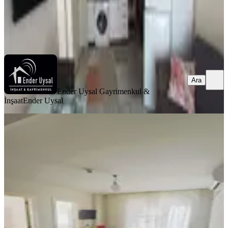
Ender Uysal Gayrimenkul & İnşaat
Ender Uysal
Ara
Ara
Ender Uysal Gayrimenkul &
İnşaat
Ender Uysal
YENİ
Yetki'den 2+1 Cerrahi Hst. Yanı
Arakat Klimalı Ful Eşyalı Apart
Pamukkale, Zeytinköy Mahallesi
2+1
·
75 m²
·
2. Kat
·
05.08.2026
18.000 ₺