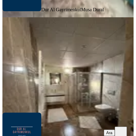
Dur Al Gayrimenkul
Musa Dural
YENİ
Dur Al Gayrimenkulden Forum
Çamlık Yanı Kiralık Çatı Katı
Pamukkale, İncilipınar Mahallesi
2+0
·
80 m²
·
Çatı Katı
·
06.08.2026
14.000 ₺
Dur Al Gayrimenkul
Musa Dural
Ara
Ara