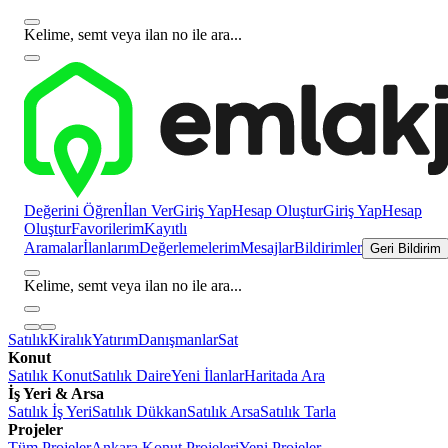
Kelime, semt veya ilan no ile ara...
Değerini Öğren
İlan Ver
Giriş Yap
Hesap Oluştur
Giriş Yap
Hesap
Oluştur
Favorilerim
Kayıtlı
Aramalar
İlanlarım
Değerlemelerim
Mesajlar
Bildirimler
Geri Bildirim
Kelime, semt veya ilan no ile ara...
Satılık
Kiralık
Yatırım
Danışmanlar
Sat
Konut
Satılık Konut
Satılık Daire
Yeni İlanlar
Haritada Ara
İş Yeri & Arsa
Satılık İş Yeri
Satılık Dükkan
Satılık Arsa
Satılık Tarla
Projeler
Tüm Projeler
Ankara Konut Projeleri
Yeni Projeler