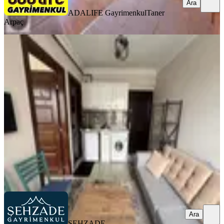
Ara
ADALIFE Gayrimenkul
Taner
Arpaç
YENİ
Şehzade'den Asmalıevler'de 1+1
Eşyalı Ara Kat Kiralık Apart
Pamukkale, Asmalıevler Mahallesi
1+1
·
45 m²
·
2. Kat
·
06.08.2026
13.000 ₺
ŞEHZADE GAYRİMENKUL
Sevilay Kayaalp
Ara
Ara
ŞEHZADE