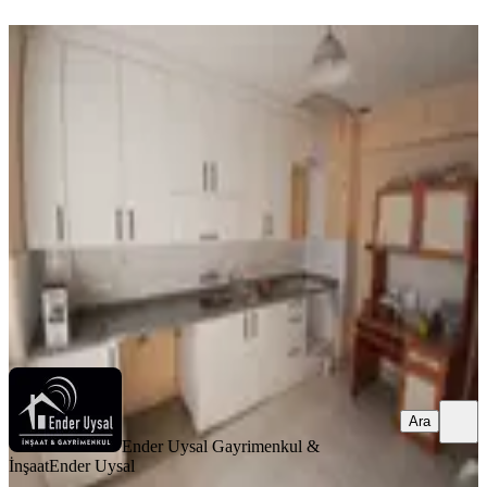
YENİ
Ender Uysal Gayrimenkulden
Sitelerde 3+1 Kiralık Daire..
Pamukkale, Siteler Mahallesi
3+1
·
140 m²
·
3. Kat
·
06.08.2026
18.000 ₺
Ender Uysal Gayrimenkul & İnşaat
Ender Uysal
Ara
Ara
Ender Uysal Gayrimenkul &
İnşaat
Ender Uysal