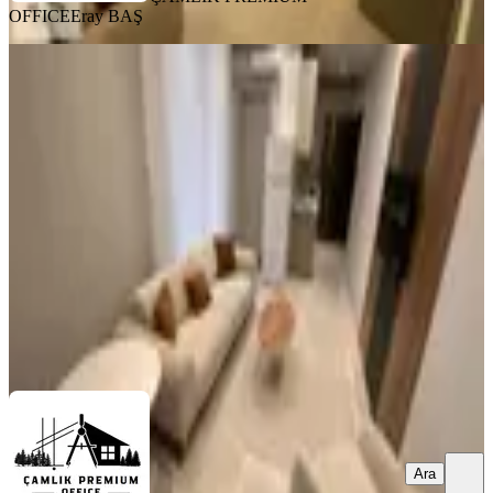
OFFICE
Eray BAŞ
YENİ
Çamlık Premıum Office'den
Mehmetçik Mah. 1,5+1 Kiralık Apart
Pamukkale, Mehmetçik Mahallesi
1.5+1
·
55 m²
·
3. Kat
·
06.08.2026
25.000 ₺
ÇAMLIK PREMIUM OFFICE
Eray BAŞ
Ara
Ara