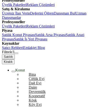
Profesyoneller
Üyelik Paketleri
Reklam Çözümleri
Satış & Kiralama
Ücretsiz İlan Verin
Değerini Öğren
Danışman Bul
Uzman
Danışmanlar
Profesyoneller
Üyelik Paketleri
Reklam Çözümleri
Piyasa
Satılık Konut Piyasası
Satılık Arsa Piyasası
Satılık Arazi
Piyasası
Satılık İş Yeri Piyasası
Kaynaklar
Satıcı Rehberi
Emlakjet Blog
Filtrele
3
Satılık
Kiralık
Konut
Bina
Çiftlik Evi
Dağ Evi
Daire
Devremülk
Kooperatif
Köşk
Köy Evi