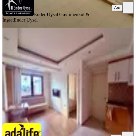
Ara
Ender Uysal Gayrimenkul &
İnşaat
Ender Uysal
YENİ
Adalıfe - Pelitlibağ 7. Kat Eşyalı
Kombili Asansörlü Kiralık 1+1
Pamukkale, Pelitlibağ Mahallesi
1+1
·
50 m²
·
7. Kat
·
06.08.2026
12.500 ₺
ADALIFE Gayrimenkul
Taner Arpaç
Ara