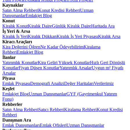
Kaynaklar
Satın Alma Rehberi
Konut Kredisi Rehberi
Uzman
Danışmanlar
Emlakjet Blog
Konut
Kiralık Konut
Kiralık Daire
Günlük Kiralık Daire
Haritada Ara
İş Yeri & Arsa
Kiralık İş Yeri
Kiralık Dükkan
Kiralık İş Yeri Piyasası
Kiralık Arsa
Kiracı Araçları
Kira Değerini Öğren
Ne Kadar Ödeyebilirim
Kiralama
Rehberi
Emlakjet Blog
İlanlar
Yatırımlık Konutlar
Kira Geliri Yüksek Konutlar
Hızlı Geri Dönüşlü
Konutlar
Fiyatı Düşen Konutlar
Yatırımlık Arsalar
Uygun m² Fiyatlı
Arsalar
Piyasa
Emlak Piyasası
Demografi Analizi
Değer Haritaları
Verilerimiz
Keşfet
Emlakjet Blog
Uzman Danışmanlar
GYF (Gayrimenkul Yatırım
Fonu)
Rehberler
Satın Alma Rehberi
Satıcı Rehberi
Kiralama Rehberi
Konut Kredisi
Rehberi
Danışman Ara
Emlak Danışmanları
Emlak Ofisleri
Uzman Danışmanlar