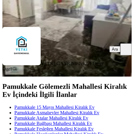
YETKİ GAYRİMENKUL
Ömer Ögel
Ara
Ara
YETKİ GAYRİMENKUL
Ömer
Ögel
Pamukkale Gölemezli Mahallesi Kiralık
Ev İçindeki İlgili İlanlar
Pamukkale 15 Mayıs Mahallesi Kiralık Ev
Pamukkale Asmalıevler Mahallesi Kiralık Ev
Pamukkale Atalar Mahallesi Kiralık Ev
Pamukkale Bağbaşı Mahallesi Kiralık Ev
Pamukkale Fesleğen Mahallesi Kiralık Ev