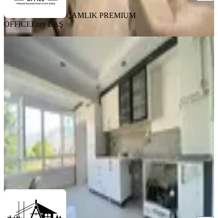
ÇAMLIK PREMIUM
OFFICE
Eray BAŞ
YENİ
Bursa Caddesin'de Kiralık 2+1
Arakat Balkonlu Eşyasız Daire
Pamukkale, Siteler Mahallesi
2+1
·
130 m²
·
3. Kat
·
06.08.2026
25.000 ₺
ÇAMLIK PREMIUM OFFICE
Eray BAŞ
Ara