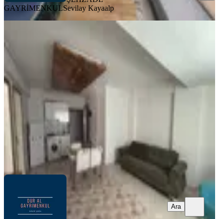
GAYRİMENKUL
Sevilay Kayaalp
YENİ
Dural Gayirmenkulden Asmalıevlerde
Kiralık 2+1 Yarı Bodrum Apart
Pamukkale, Asmalıevler Mahallesi
2+1
·
65 m²
·
Bodrum Kat
·
06.08.2026
12.000 ₺
Dur Al Gayrimenkul
Musa Dural
Ara
Ara