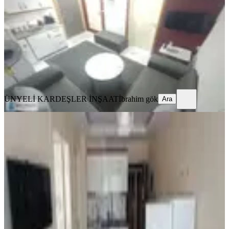
1+1
·
50 m²
·
Bodrum Kat
·
06.08.2026
12.000 ₺
ÜNYELİ KARDEŞLER İNŞAAT
İbrahim gök
Ara
ÜNYELİ KARDEŞLER İNŞAAT
İbrahim gök
Ara
YENİ
Ender Uysal Gayrimenkulden
Asmalıevler De Kiralık Asansörlü
Balkonlu 1+1 Kiralık Apart..
Pamukkale, Asmalıevler Mahallesi
1+1
·
45 m²
·
3. Kat
·
05.08.2026
12.000 ₺