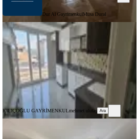
Dur Al Gayrimenkul
Musa Dural
YENİ
Fatih Mahallesinde Kiralık 3+1 Geniş
Daire
Pamukkale, Fatih Mahallesi
3+1
·
175 m²
·
3. Kat
·
06.08.2026
25.000 ₺
KILIÇOĞLU GAYRİMENKUL
mehmet ulutaş
Ara
KILIÇOĞLU GAYRİMENKUL
mehmet ulutaş
Ara
YENİ
Denizli Hacıkaplanlarda Kiralık 2+1
Daire