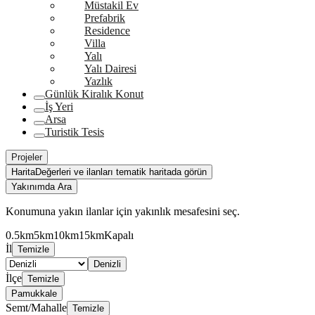
Müstakil Ev
Prefabrik
Residence
Villa
Yalı
Yalı Dairesi
Yazlık
Günlük Kiralık Konut
İş Yeri
Arsa
Turistik Tesis
Projeler
Harita
Değerleri ve ilanları tematik haritada görün
Yakınımda Ara
Konumuna yakın ilanlar için yakınlık mesafesini seç.
0.5km
5km
10km
15km
Kapalı
İl
Temizle
Denizli
İlçe
Temizle
Pamukkale
Semt/Mahalle
Temizle