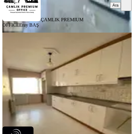
Ara
ÇAMLIK PREMIUM
OFFICE
Eray BAŞ
YENİ
Ender Uysal Gayrimenkulden
Fesleğende 3+1 Geniş Kiralık Daire..
Pamukkale, Fesleğen Mahallesi
3+1
·
145 m²
·
4. Kat
·
06.08.2026
20.000 ₺
Ender Uysal Gayrimenkul & İnşaat
Ender Uysal
Ara