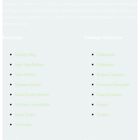
Emlakjet.com internet sitesi ve Emlakjet mobil uygulamalarında kullanıcılar tarafından sağlana
ilan, bilgi, içerik ve görselin gerçekliği, orijinalliği, güvenilirliği ve doğruluğuna ilişkin soru
içerikleri giren kullanıcıya ait olup, Emlakjet'in bu hususlarla ilgili herhangi bir sorumluluğu
bulunmamaktadır.
Kaynaklar
Emlakjet Hakkında
Emlakjet Blog
Hakkımızda
Satın Alma Rehberi
Ödüllerimiz
Satıcı Rehberi
Reklam Çözümleri
Kiralama Rehberi
Kurumsal Materyaller
Konut Kredisi Rehberi
İnsan Kaynakları
Ne Kadar Ödeyebilirim
İletişim
Emlak Değeri
Yardım
Verilerimiz