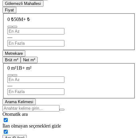
Gölemezli Mahallesi
Fiyat
0 ₺
50M+ ₺
—
Metrekare
Brüt m²
Net m²
0 m²
1B+ m²
—
Arama Kelimesi
Otomatik ara
İlan olmayan seçenekleri gizle