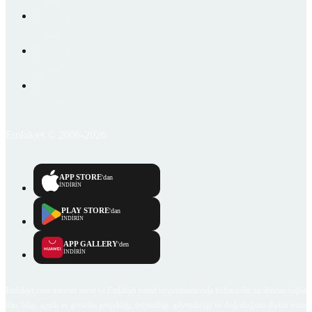
Emlakjet © 2006-2026
APP STORE
'dan
İNDİRİN
PLAY STORE
'dan
İNDİRİN
APP GALLERY
'den
İNDİRİN
Emlakjet.com internet sitesi ve Emlakjet mobil uygulamalarında kullanıcılar tarafından sağlana
ilan, bilgi, içerik ve görselin gerçekliği, orijinalliği, güvenilirliği ve doğruluğuna ilişkin soru