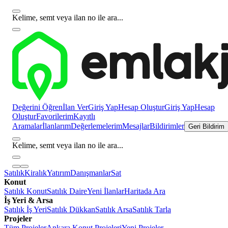
Kelime, semt veya ilan no ile ara...
Değerini Öğren
İlan Ver
Giriş Yap
Hesap Oluştur
Giriş Yap
Hesap
Oluştur
Favorilerim
Kayıtlı
Aramalar
İlanlarım
Değerlemelerim
Mesajlar
Bildirimler
Geri Bildirim
Kelime, semt veya ilan no ile ara...
Satılık
Kiralık
Yatırım
Danışmanlar
Sat
Konut
Satılık Konut
Satılık Daire
Yeni İlanlar
Haritada Ara
İş Yeri & Arsa
Satılık İş Yeri
Satılık Dükkan
Satılık Arsa
Satılık Tarla
Projeler
Tüm Projeler
Ankara Konut Projeleri
Yeni Projeler