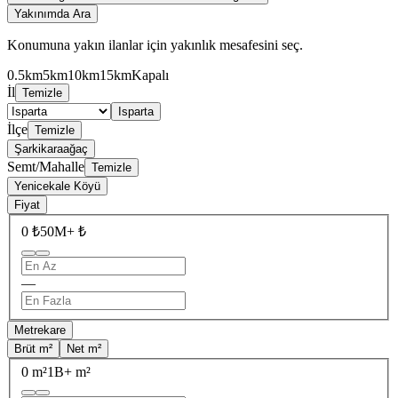
Yakınımda Ara
Konumuna yakın ilanlar için yakınlık mesafesini seç.
0.5km
5km
10km
15km
Kapalı
İl
Temizle
Isparta
İlçe
Temizle
Şarkikaraağaç
Semt/Mahalle
Temizle
Yenicekale Köyü
Fiyat
0 ₺
50M+ ₺
—
Metrekare
Brüt m²
Net m²
0 m²
1B+ m²