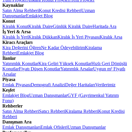
Kaynaklar
Satın Alma Rehberi
Konut Kredisi Rehberi
Uzman
Danışmanlar
Emlakjet Blog
Konut
Kiralık Konut
Kiralık Daire
Günlük Kiralık Daire
Haritada Ara
İş Yeri & Arsa
Kiralık İş Yeri
Kiralık Dükkan
Kiralık İş Yeri Piyasası
Kiralık Arsa
Kiracı Araçları
Kira Değerini Öğren
Ne Kadar Ödeyebilirim
Kiralama
Rehberi
Emlakjet Blog
İlanlar
Yatırımlık Konutlar
Kira Geliri Yüksek Konutlar
Hızlı Geri Dönüşlü
Konutlar
Fiyatı Düşen Konutlar
Yatırımlık Arsalar
Uygun m² Fiyatlı
Arsalar
Piyasa
Emlak Piyasası
Demografi Analizi
Değer Haritaları
Verilerimiz
Keşfet
Emlakjet Blog
Uzman Danışmanlar
GYF (Gayrimenkul Yatırım
Fonu)
Rehberler
Satın Alma Rehberi
Satıcı Rehberi
Kiralama Rehberi
Konut Kredisi
Rehberi
Danışman Ara
Emlak Danışmanları
Emlak Ofisleri
Uzman Danışmanlar