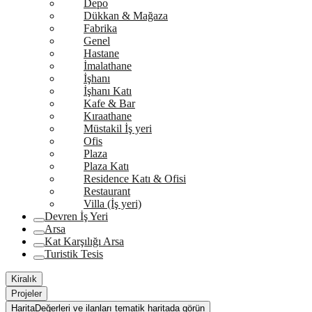
Depo
Dükkan & Mağaza
Fabrika
Genel
Hastane
İmalathane
İşhanı
İşhanı Katı
Kafe & Bar
Kıraathane
Müstakil İş yeri
Ofis
Plaza
Plaza Katı
Residence Katı & Ofisi
Restaurant
Villa (İş yeri)
Devren İş Yeri
Arsa
Kat Karşılığı Arsa
Turistik Tesis
Kiralık
Projeler
Harita
Değerleri ve ilanları tematik haritada görün