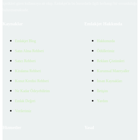
içerikleri giren kullanıcıya ait olup, Emlakjet'in bu hususlarla ilgili herhangi bir sorumluluğu
bulunmamaktadır.
Kaynaklar
Emlakjet Hakkında
Emlakjet Blog
Hakkımızda
Satın Alma Rehberi
Ödüllerimiz
Satıcı Rehberi
Reklam Çözümleri
Kiralama Rehberi
Kurumsal Materyaller
Konut Kredisi Rehberi
İnsan Kaynakları
Ne Kadar Ödeyebilirim
İletişim
Emlak Değeri
Yardım
Verilerimiz
Hizmetler
Yasal