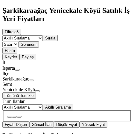
Şarkikaraağaç Yenicekale Köyü Satılık İş
Yeri Fiyatları
Filtrele
3
Sırala
Görünüm
Harita
Kaydet
Paylaş
İl
Isparta
İlçe
Şarkikaraağaç
Semt
Yenicekale Köyü
Tümünü Temizle
Tüm İlanlar
Akıllı Sıralama
Fiyatı Düşen
Güncel İlan
Düşük Fiyat
Yüksek Fiyat