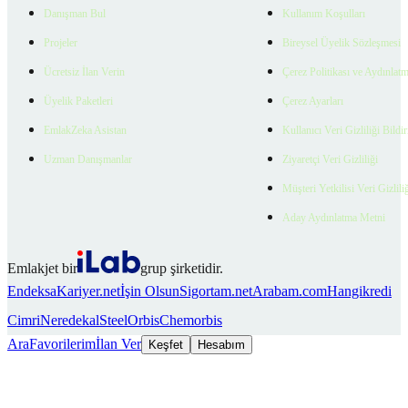
Danışman Bul
Kullanım Koşulları
Projeler
Bireysel Üyelik Sözleşmesi
Ücretsiz İlan Verin
Çerez Politikası ve Aydınlat
Üyelik Paketleri
Çerez Ayarları
EmlakZeka Asistan
Kullanıcı Veri Gizliliği Bildi
Uzman Danışmanlar
Ziyaretçi Veri Gizliliği
Müşteri Yetkilisi Veri Gizlili
Aday Aydınlatma Metni
Emlakjet bir
grup şirketidir.
Endeksa
Kariyer.net
İşin Olsun
Sigortam.net
Arabam.com
Hangikredi
Cimri
Neredekal
SteelOrbis
Chemorbis
Ara
Favorilerim
İlan Ver
Keşfet
Hesabım