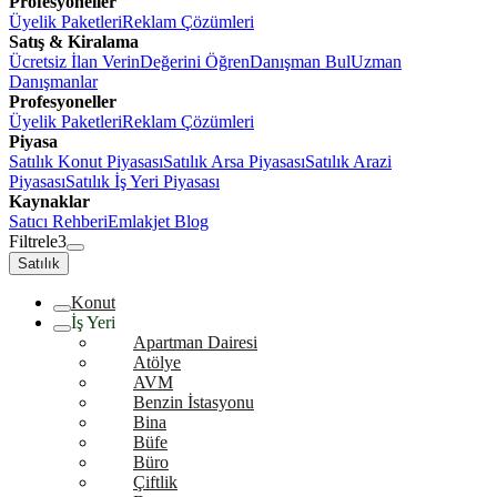
Profesyoneller
Üyelik Paketleri
Reklam Çözümleri
Satış & Kiralama
Ücretsiz İlan Verin
Değerini Öğren
Danışman Bul
Uzman
Danışmanlar
Profesyoneller
Üyelik Paketleri
Reklam Çözümleri
Piyasa
Satılık Konut Piyasası
Satılık Arsa Piyasası
Satılık Arazi
Piyasası
Satılık İş Yeri Piyasası
Kaynaklar
Satıcı Rehberi
Emlakjet Blog
Filtrele
3
Satılık
Konut
İş Yeri
Apartman Dairesi
Atölye
AVM
Benzin İstasyonu
Bina
Büfe
Büro
Çiftlik