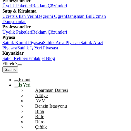
Profesyoneller
Üyelik Paketleri
Reklam Çözümleri
Satış & Kiralama
Ücretsiz İlan Verin
Değerini Öğren
Danışman Bul
Uzman
Danışmanlar
Profesyoneller
Üyelik Paketleri
Reklam Çözümleri
Piyasa
Satılık Konut Piyasası
Satılık Arsa Piyasası
Satılık Arazi
Piyasası
Satılık İş Yeri Piyasası
Kaynaklar
Satıcı Rehberi
Emlakjet Blog
Filtrele
3
Satılık
Konut
İş Yeri
Apartman Dairesi
Atölye
AVM
Benzin İstasyonu
Bina
Büfe
Büro
Çiftlik