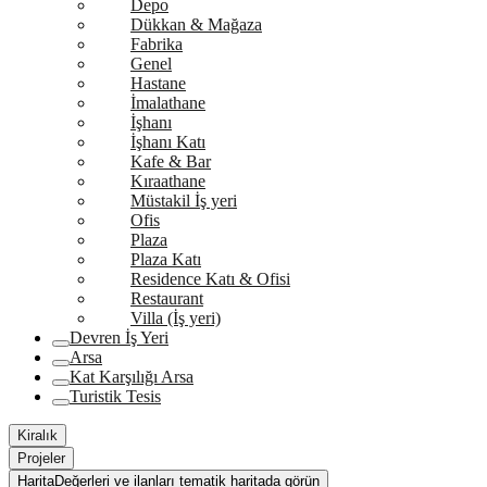
Depo
Dükkan & Mağaza
Fabrika
Genel
Hastane
İmalathane
İşhanı
İşhanı Katı
Kafe & Bar
Kıraathane
Müstakil İş yeri
Ofis
Plaza
Plaza Katı
Residence Katı & Ofisi
Restaurant
Villa (İş yeri)
Devren İş Yeri
Arsa
Kat Karşılığı Arsa
Turistik Tesis
Kiralık
Projeler
Harita
Değerleri ve ilanları tematik haritada görün