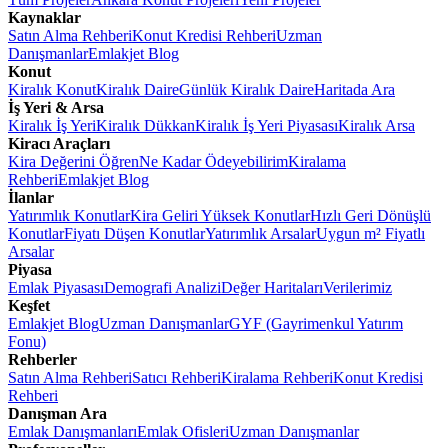
Kaynaklar
Satın Alma Rehberi
Konut Kredisi Rehberi
Uzman
Danışmanlar
Emlakjet Blog
Konut
Kiralık Konut
Kiralık Daire
Günlük Kiralık Daire
Haritada Ara
İş Yeri & Arsa
Kiralık İş Yeri
Kiralık Dükkan
Kiralık İş Yeri Piyasası
Kiralık Arsa
Kiracı Araçları
Kira Değerini Öğren
Ne Kadar Ödeyebilirim
Kiralama
Rehberi
Emlakjet Blog
İlanlar
Yatırımlık Konutlar
Kira Geliri Yüksek Konutlar
Hızlı Geri Dönüşlü
Konutlar
Fiyatı Düşen Konutlar
Yatırımlık Arsalar
Uygun m² Fiyatlı
Arsalar
Piyasa
Emlak Piyasası
Demografi Analizi
Değer Haritaları
Verilerimiz
Keşfet
Emlakjet Blog
Uzman Danışmanlar
GYF (Gayrimenkul Yatırım
Fonu)
Rehberler
Satın Alma Rehberi
Satıcı Rehberi
Kiralama Rehberi
Konut Kredisi
Rehberi
Danışman Ara
Emlak Danışmanları
Emlak Ofisleri
Uzman Danışmanlar