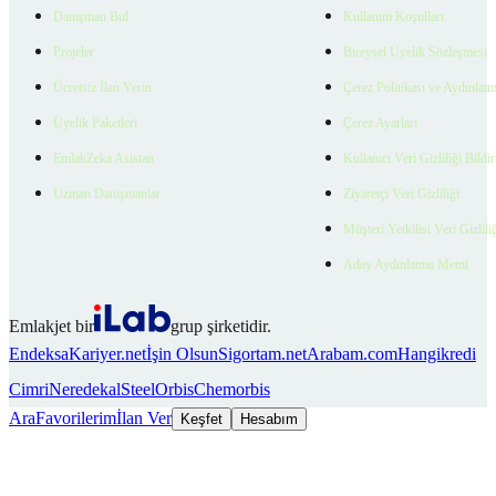
Danışman Bul
Kullanım Koşulları
Projeler
Bireysel Üyelik Sözleşmesi
Ücretsiz İlan Verin
Çerez Politikası ve Aydınlat
Üyelik Paketleri
Çerez Ayarları
EmlakZeka Asistan
Kullanıcı Veri Gizliliği Bildi
Uzman Danışmanlar
Ziyaretçi Veri Gizliliği
Müşteri Yetkilisi Veri Gizlili
Aday Aydınlatma Metni
Emlakjet bir
grup şirketidir.
Endeksa
Kariyer.net
İşin Olsun
Sigortam.net
Arabam.com
Hangikredi
Cimri
Neredekal
SteelOrbis
Chemorbis
Ara
Favorilerim
İlan Ver
Keşfet
Hesabım