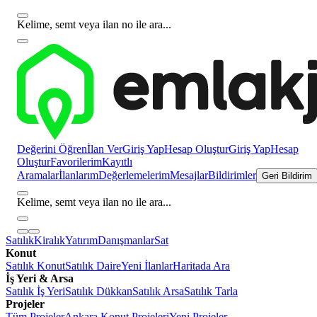
Kelime, semt veya ilan no ile ara...
Değerini Öğren
İlan Ver
Giriş Yap
Hesap Oluştur
Giriş Yap
Hesap
Oluştur
Favorilerim
Kayıtlı
Aramalar
İlanlarım
Değerlemelerim
Mesajlar
Bildirimler
Geri Bildirim
Kelime, semt veya ilan no ile ara...
Satılık
Kiralık
Yatırım
Danışmanlar
Sat
Konut
Satılık Konut
Satılık Daire
Yeni İlanlar
Haritada Ara
İş Yeri & Arsa
Satılık İş Yeri
Satılık Dükkan
Satılık Arsa
Satılık Tarla
Projeler
Tüm Projeler
Ankara Konut Projeleri
Yeni Projeler