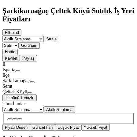
Şarkikaraağaç Çeltek Köyü Satılık İş Yeri
Fiyatları
Filtrele
3
Sırala
Görünüm
Harita
Kaydet
Paylaş
İl
Isparta
İlçe
Şarkikaraağaç
Semt
Çeltek Köyü
Tümünü Temizle
Tüm İlanlar
Akıllı Sıralama
Fiyatı Düşen
Güncel İlan
Düşük Fiyat
Yüksek Fiyat