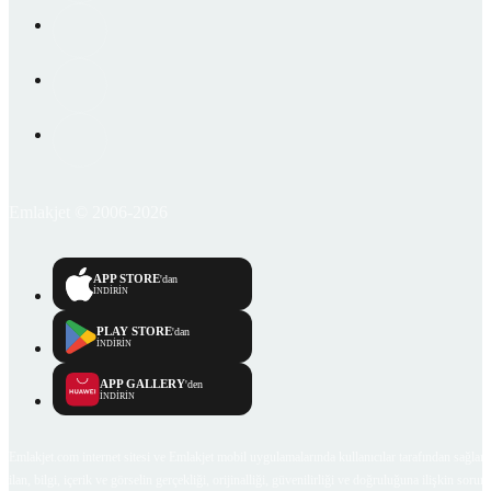
Emlakjet © 2006-2026
APP STORE
'dan
İNDİRİN
PLAY STORE
'dan
İNDİRİN
APP GALLERY
'den
İNDİRİN
Emlakjet.com internet sitesi ve Emlakjet mobil uygulamalarında kullanıcılar tarafından sağlana
ilan, bilgi, içerik ve görselin gerçekliği, orijinalliği, güvenilirliği ve doğruluğuna ilişkin soru