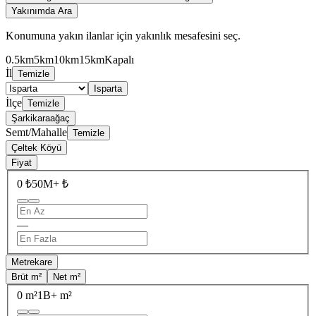
Yakınımda Ara
Konumuna yakın ilanlar için yakınlık mesafesini seç.
0.5km
5km
10km
15km
Kapalı
İl
Temizle
Isparta
İlçe
Temizle
Şarkikaraağaç
Semt/Mahalle
Temizle
Çeltek Köyü
Fiyat
0 ₺
50M+ ₺
—
Metrekare
Brüt m²
Net m²
0 m²
1B+ m²