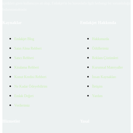
içerikleri giren kullanıcıya ait olup, Emlakjet'in bu hususlarla ilgili herhangi bir sorumluluğu
bulunmamaktadır.
Kaynaklar
Emlakjet Hakkında
Emlakjet Blog
Hakkımızda
Satın Alma Rehberi
Ödüllerimiz
Satıcı Rehberi
Reklam Çözümleri
Kiralama Rehberi
Kurumsal Materyaller
Konut Kredisi Rehberi
İnsan Kaynakları
Ne Kadar Ödeyebilirim
İletişim
Emlak Değeri
Yardım
Verilerimiz
Hizmetler
Yasal