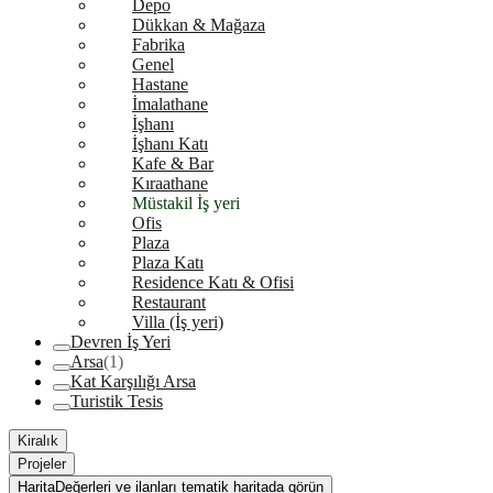
Depo
Dükkan & Mağaza
Fabrika
Genel
Hastane
İmalathane
İşhanı
İşhanı Katı
Kafe & Bar
Kıraathane
Müstakil İş yeri
Ofis
Plaza
Plaza Katı
Residence Katı & Ofisi
Restaurant
Villa (İş yeri)
Devren İş Yeri
Arsa
(1)
Kat Karşılığı Arsa
Turistik Tesis
Kiralık
Projeler
Harita
Değerleri ve ilanları tematik haritada görün