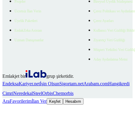
Projeler
Bireysel Üyelik Sözleşmesi
Ücretsiz İlan Verin
Çerez Politikası ve Aydınlat
Üyelik Paketleri
Çerez Ayarları
EmlakZeka Asistan
Kullanıcı Veri Gizliliği Bildi
Uzman Danışmanlar
Ziyaretçi Veri Gizliliği
Müşteri Yetkilisi Veri Gizlili
Aday Aydınlatma Metni
Emlakjet bir
grup şirketidir.
Endeksa
Kariyer.net
İşin Olsun
Sigortam.net
Arabam.com
Hangikredi
Cimri
Neredekal
SteelOrbis
Chemorbis
Ara
Favorilerim
İlan Ver
Keşfet
Hesabım