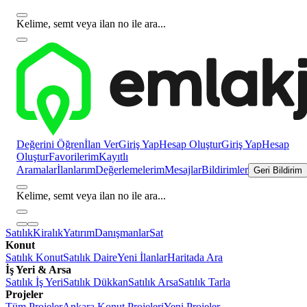
Kelime, semt veya ilan no ile ara...
Değerini Öğren
İlan Ver
Giriş Yap
Hesap Oluştur
Giriş Yap
Hesap
Oluştur
Favorilerim
Kayıtlı
Aramalar
İlanlarım
Değerlemelerim
Mesajlar
Bildirimler
Geri Bildirim
Kelime, semt veya ilan no ile ara...
Satılık
Kiralık
Yatırım
Danışmanlar
Sat
Konut
Satılık Konut
Satılık Daire
Yeni İlanlar
Haritada Ara
İş Yeri & Arsa
Satılık İş Yeri
Satılık Dükkan
Satılık Arsa
Satılık Tarla
Projeler
Tüm Projeler
Ankara Konut Projeleri
Yeni Projeler