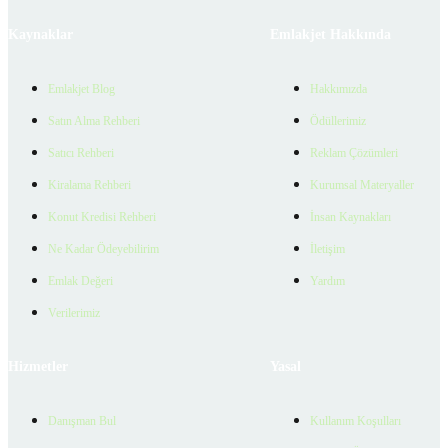
Kaynaklar
Emlakjet Hakkında
Emlakjet Blog
Hakkımızda
Satın Alma Rehberi
Ödüllerimiz
Satıcı Rehberi
Reklam Çözümleri
Kiralama Rehberi
Kurumsal Materyaller
Konut Kredisi Rehberi
İnsan Kaynakları
Ne Kadar Ödeyebilirim
İletişim
Emlak Değeri
Yardım
Verilerimiz
Hizmetler
Yasal
Danışman Bul
Kullanım Koşulları