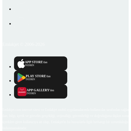
Emlakjet © 2006-2026
APP STORE
'dan
İNDİRİN
PLAY STORE
'dan
İNDİRİN
APP GALLERY
'den
İNDİRİN
Emlakjet.com internet sitesi ve Emlakjet mobil uygulamalarında kullanıcılar tarafından sağlana
ilan, bilgi, içerik ve görselin gerçekliği, orijinalliği, güvenilirliği ve doğruluğuna ilişkin soru
içerikleri giren kullanıcıya ait olup, Emlakjet'in bu hususlarla ilgili herhangi bir sorumluluğu
bulunmamaktadır.