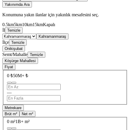
Yakınımda Ara
Konumuna yakın ilanlar için yakınlık mesafesini seç.
0.5km
5km
10km
15km
Kapalı
İl
Temizle
Kahramanmaraş
İlçe
Temizle
Onikişubat
Semt/Mahalle
Temizle
Köşürge Mahallesi
Fiyat
0 ₺
50M+ ₺
—
Metrekare
Brüt m²
Net m²
0 m²
1B+ m²