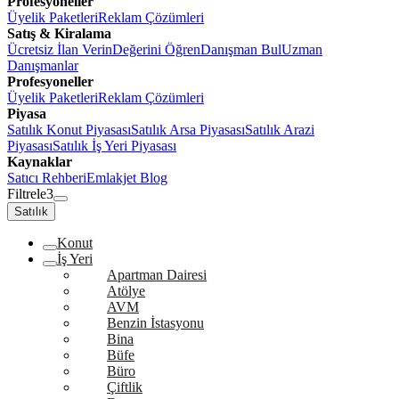
Profesyoneller
Üyelik Paketleri
Reklam Çözümleri
Satış & Kiralama
Ücretsiz İlan Verin
Değerini Öğren
Danışman Bul
Uzman
Danışmanlar
Profesyoneller
Üyelik Paketleri
Reklam Çözümleri
Piyasa
Satılık Konut Piyasası
Satılık Arsa Piyasası
Satılık Arazi
Piyasası
Satılık İş Yeri Piyasası
Kaynaklar
Satıcı Rehberi
Emlakjet Blog
Filtrele
3
Satılık
Konut
İş Yeri
Apartman Dairesi
Atölye
AVM
Benzin İstasyonu
Bina
Büfe
Büro
Çiftlik