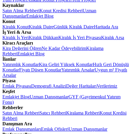
Kaynaklar
Satın Alma Rehberi
Konut Kredisi Rehberi
Uzman
Danışmanlar
Emlakjet Blog
Konut
Kiralık Konut
Kiralık Daire
Günlük Kiralık Daire
Haritada Ara
İş Yeri & Arsa
Kiralık İş Yeri
Kiralık Dükkan
Kiralık İş Yeri Piyasası
Kiralık Arsa
Kiracı Araçları
Kira Değerini Öğren
Ne Kadar Ödeyebilirim
Kiralama
Rehberi
Emlakjet Blog
İlanlar
Yatırımlık Konutlar
Kira Geliri Yüksek Konutlar
Hızlı Geri Dönüşlü
Konutlar
Fiyatı Düşen Konutlar
Yatırımlık Arsalar
Uygun m² Fiyatlı
Arsalar
Piyasa
Emlak Piyasası
Demografi Analizi
Değer Haritaları
Verilerimiz
Keşfet
Emlakjet Blog
Uzman Danışmanlar
GYF (Gayrimenkul Yatırım
Fonu)
Rehberler
Satın Alma Rehberi
Satıcı Rehberi
Kiralama Rehberi
Konut Kredisi
Rehberi
Danışman Ara
Emlak Danışmanları
Emlak Ofisleri
Uzman Danışmanlar