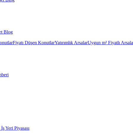
et Blog
onutlar
Fiyatı Düşen Konutlar
Yatırımlık Arsalar
Uygun m² Fiyatlı Arsala
hberi
k İş Yeri Piyasası