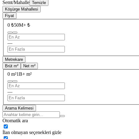
Semt/Mahalle
Temizle
Köşürge Mahallesi
Fiyat
0 ₺
50M+ ₺
—
Metrekare
Brüt m²
Net m²
0 m²
1B+ m²
—
Arama Kelimesi
Otomatik ara
İlan olmayan seçenekleri gizle