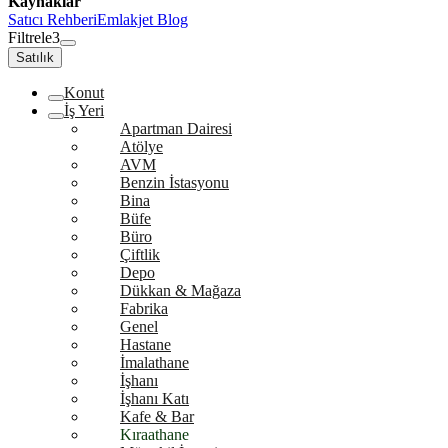
Kaynaklar
Satıcı Rehberi
Emlakjet Blog
Filtrele
3
Satılık
Konut
İş Yeri
Apartman Dairesi
Atölye
AVM
Benzin İstasyonu
Bina
Büfe
Büro
Çiftlik
Depo
Dükkan & Mağaza
Fabrika
Genel
Hastane
İmalathane
İşhanı
İşhanı Katı
Kafe & Bar
Kıraathane