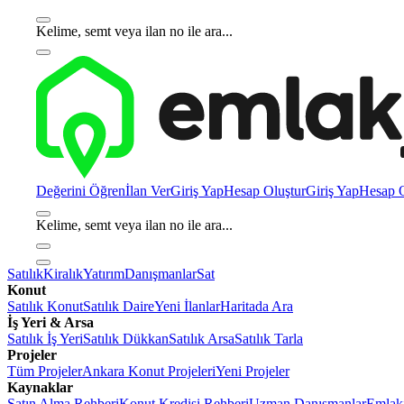
Kelime, semt veya ilan no ile ara...
Değerini Öğren
İlan Ver
Giriş Yap
Hesap Oluştur
Giriş Yap
Hesap O
Kelime, semt veya ilan no ile ara...
Satılık
Kiralık
Yatırım
Danışmanlar
Sat
Konut
Satılık Konut
Satılık Daire
Yeni İlanlar
Haritada Ara
İş Yeri & Arsa
Satılık İş Yeri
Satılık Dükkan
Satılık Arsa
Satılık Tarla
Projeler
Tüm Projeler
Ankara Konut Projeleri
Yeni Projeler
Kaynaklar
Satın Alma Rehberi
Konut Kredisi Rehberi
Uzman Danışmanlar
Emlakj