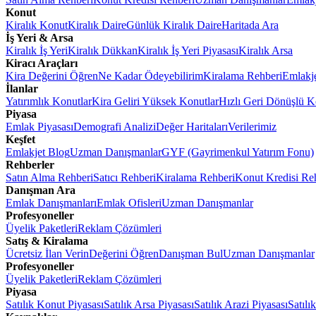
Konut
Kiralık Konut
Kiralık Daire
Günlük Kiralık Daire
Haritada Ara
İş Yeri & Arsa
Kiralık İş Yeri
Kiralık Dükkan
Kiralık İş Yeri Piyasası
Kiralık Arsa
Kiracı Araçları
Kira Değerini Öğren
Ne Kadar Ödeyebilirim
Kiralama Rehberi
Emlakj
İlanlar
Yatırımlık Konutlar
Kira Geliri Yüksek Konutlar
Hızlı Geri Dönüşlü K
Piyasa
Emlak Piyasası
Demografi Analizi
Değer Haritaları
Verilerimiz
Keşfet
Emlakjet Blog
Uzman Danışmanlar
GYF (Gayrimenkul Yatırım Fonu)
Rehberler
Satın Alma Rehberi
Satıcı Rehberi
Kiralama Rehberi
Konut Kredisi Re
Danışman Ara
Emlak Danışmanları
Emlak Ofisleri
Uzman Danışmanlar
Profesyoneller
Üyelik Paketleri
Reklam Çözümleri
Satış & Kiralama
Ücretsiz İlan Verin
Değerini Öğren
Danışman Bul
Uzman Danışmanlar
Profesyoneller
Üyelik Paketleri
Reklam Çözümleri
Piyasa
Satılık Konut Piyasası
Satılık Arsa Piyasası
Satılık Arazi Piyasası
Satılı