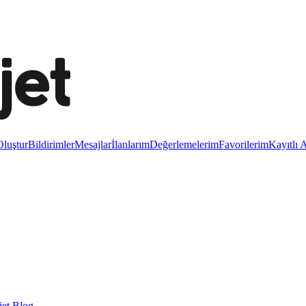
luştur
Bildirimler
Mesajlar
İlanlarım
Değerlemelerim
Favorilerim
Kayıtlı 
et Blog