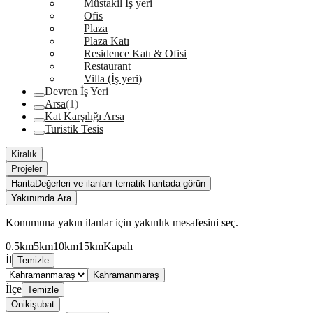
Müstakil İş yeri
Ofis
Plaza
Plaza Katı
Residence Katı & Ofisi
Restaurant
Villa (İş yeri)
Devren İş Yeri
Arsa
(1)
Kat Karşılığı Arsa
Turistik Tesis
Kiralık
Projeler
Harita
Değerleri ve ilanları tematik haritada görün
Yakınımda Ara
Konumuna yakın ilanlar için yakınlık mesafesini seç.
0.5km
5km
10km
15km
Kapalı
İl
Temizle
Kahramanmaraş
İlçe
Temizle
Onikişubat