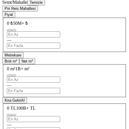
Semt/Mahalle
Temizle
Piri Reis Mahallesi
Fiyat
0 ₺
50M+ ₺
—
Metrekare
Brüt m²
Net m²
0 m²
1B+ m²
—
Kira Geliri
AI
0 TL
100B+ TL
—