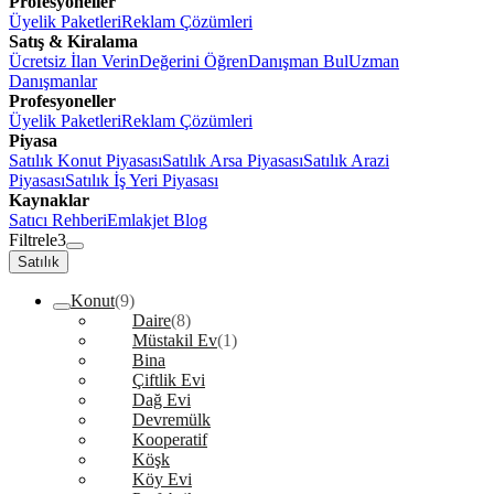
Profesyoneller
Üyelik Paketleri
Reklam Çözümleri
Satış & Kiralama
Ücretsiz İlan Verin
Değerini Öğren
Danışman Bul
Uzman
Danışmanlar
Profesyoneller
Üyelik Paketleri
Reklam Çözümleri
Piyasa
Satılık Konut Piyasası
Satılık Arsa Piyasası
Satılık Arazi
Piyasası
Satılık İş Yeri Piyasası
Kaynaklar
Satıcı Rehberi
Emlakjet Blog
Filtrele
3
Satılık
Konut
(9)
Daire
(8)
Müstakil Ev
(1)
Bina
Çiftlik Evi
Dağ Evi
Devremülk
Kooperatif
Köşk
Köy Evi