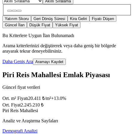
Akıllı Sıralama
Yatırım Skoru
Geri Dönüş Süresi
Kira Geliri
Fiyatı Düşen
Güncel İlan
Düşük Fiyat
Yüksek Fiyat
Bu Kriterlere Uygun İlan Bulunamadı
Arama kriterlerinizi değiştirerek veya daha geniş bir bölgede
arayarak tekrar deneyebilirsiniz.
Daha Geniş Ara
Aramayı Kaydet
Piri Reis Mahallesi Emlak Piyasası
Güncel fiyat verileri
Ort. m² Fiyatı
20.411 ₺/m²
+
13.0
%
Ort. Fiyat
2.245.210 ₺
Piri Reis Mahallesi
Analiz ve Araştırma Sayfaları
Demografi Analizi