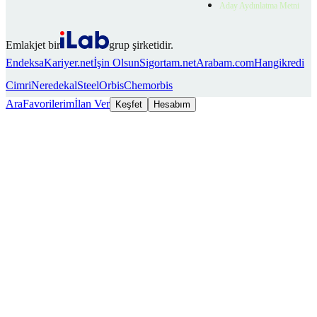
Aday Aydınlatma Metni
Emlakjet bir
grup şirketidir.
Endeksa
Kariyer.net
İşin Olsun
Sigortam.net
Arabam.com
Hangikredi
Cimri
Neredekal
SteelOrbis
Chemorbis
Ara
Favorilerim
İlan Ver
Keşfet
Hesabım