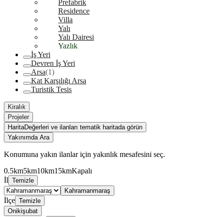
Prefabrik
Residence
Villa
Yalı
Yalı Dairesi
Yazlık
İş Yeri
Devren İş Yeri
Arsa
(1)
Kat Karşılığı Arsa
Turistik Tesis
Kiralık
Projeler
Harita
Değerleri ve ilanları tematik haritada görün
Yakınımda Ara
Konumuna yakın ilanlar için yakınlık mesafesini seç.
0.5km
5km
10km
15km
Kapalı
İl
Temizle
Kahramanmaraş
İlçe
Temizle
Onikişubat