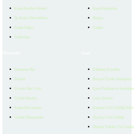
Konut Kredisi Rehberi
İnsan Kaynakları
Ne Kadar Ödeyebilirim
İletişim
Emlak Değeri
Yardım
Verilerimiz
Hizmetler
Yasal
Danışman Bul
Kullanım Koşulları
Projeler
Bireysel Üyelik Sözleşmesi
Ücretsiz İlan Verin
Çerez Politikası ve Aydınlat
Üyelik Paketleri
Çerez Ayarları
EmlakZeka Asistan
Kullanıcı Veri Gizliliği Bildi
Uzman Danışmanlar
Ziyaretçi Veri Gizliliği
Müşteri Yetkilisi Veri Gizlili