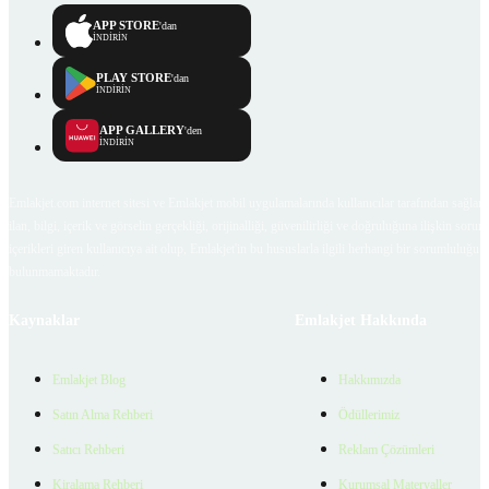
APP STORE
'dan
İNDİRİN
PLAY STORE
'dan
İNDİRİN
APP GALLERY
'den
İNDİRİN
Emlakjet.com internet sitesi ve Emlakjet mobil uygulamalarında kullanıcılar tarafından sağlana
ilan, bilgi, içerik ve görselin gerçekliği, orijinalliği, güvenilirliği ve doğruluğuna ilişkin soru
içerikleri giren kullanıcıya ait olup, Emlakjet'in bu hususlarla ilgili herhangi bir sorumluluğu
bulunmamaktadır.
Kaynaklar
Emlakjet Hakkında
Emlakjet Blog
Hakkımızda
Satın Alma Rehberi
Ödüllerimiz
Satıcı Rehberi
Reklam Çözümleri
Kiralama Rehberi
Kurumsal Materyaller