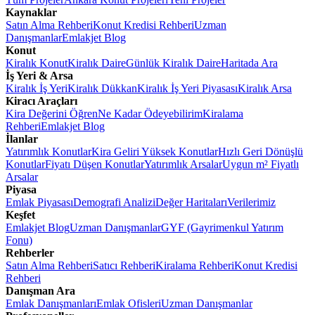
Kaynaklar
Satın Alma Rehberi
Konut Kredisi Rehberi
Uzman
Danışmanlar
Emlakjet Blog
Konut
Kiralık Konut
Kiralık Daire
Günlük Kiralık Daire
Haritada Ara
İş Yeri & Arsa
Kiralık İş Yeri
Kiralık Dükkan
Kiralık İş Yeri Piyasası
Kiralık Arsa
Kiracı Araçları
Kira Değerini Öğren
Ne Kadar Ödeyebilirim
Kiralama
Rehberi
Emlakjet Blog
İlanlar
Yatırımlık Konutlar
Kira Geliri Yüksek Konutlar
Hızlı Geri Dönüşlü
Konutlar
Fiyatı Düşen Konutlar
Yatırımlık Arsalar
Uygun m² Fiyatlı
Arsalar
Piyasa
Emlak Piyasası
Demografi Analizi
Değer Haritaları
Verilerimiz
Keşfet
Emlakjet Blog
Uzman Danışmanlar
GYF (Gayrimenkul Yatırım
Fonu)
Rehberler
Satın Alma Rehberi
Satıcı Rehberi
Kiralama Rehberi
Konut Kredisi
Rehberi
Danışman Ara
Emlak Danışmanları
Emlak Ofisleri
Uzman Danışmanlar