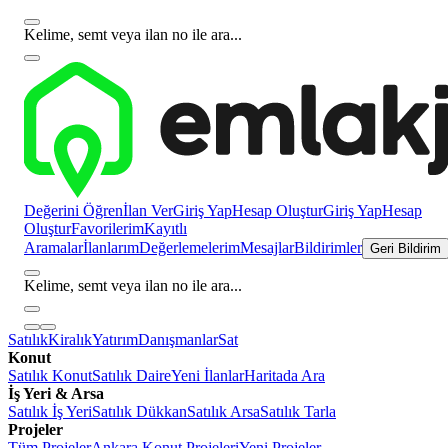
Kelime, semt veya ilan no ile ara...
Değerini Öğren
İlan Ver
Giriş Yap
Hesap Oluştur
Giriş Yap
Hesap
Oluştur
Favorilerim
Kayıtlı
Aramalar
İlanlarım
Değerlemelerim
Mesajlar
Bildirimler
Geri Bildirim
Kelime, semt veya ilan no ile ara...
Satılık
Kiralık
Yatırım
Danışmanlar
Sat
Konut
Satılık Konut
Satılık Daire
Yeni İlanlar
Haritada Ara
İş Yeri & Arsa
Satılık İş Yeri
Satılık Dükkan
Satılık Arsa
Satılık Tarla
Projeler
Tüm Projeler
Ankara Konut Projeleri
Yeni Projeler