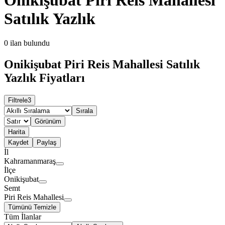
Satılık Yazlık
0
ilan bulundu
Onikişubat Piri Reis Mahallesi Satılık
Yazlık Fiyatları
Filtrele
3
Sırala
Görünüm
Harita
Kaydet
Paylaş
İl
Kahramanmaraş
İlçe
Onikişubat
Semt
Piri Reis Mahallesi
Tümünü Temizle
Tüm İlanlar