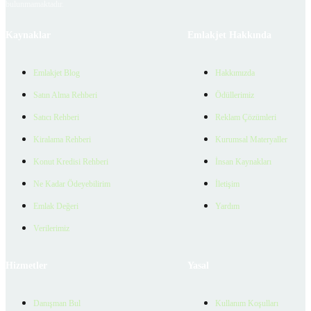
bulunmamaktadır.
Kaynaklar
Emlakjet Hakkında
Emlakjet Blog
Hakkımızda
Satın Alma Rehberi
Ödüllerimiz
Satıcı Rehberi
Reklam Çözümleri
Kiralama Rehberi
Kurumsal Materyaller
Konut Kredisi Rehberi
İnsan Kaynakları
Ne Kadar Ödeyebilirim
İletişim
Emlak Değeri
Yardım
Verilerimiz
Hizmetler
Yasal
Danışman Bul
Kullanım Koşulları