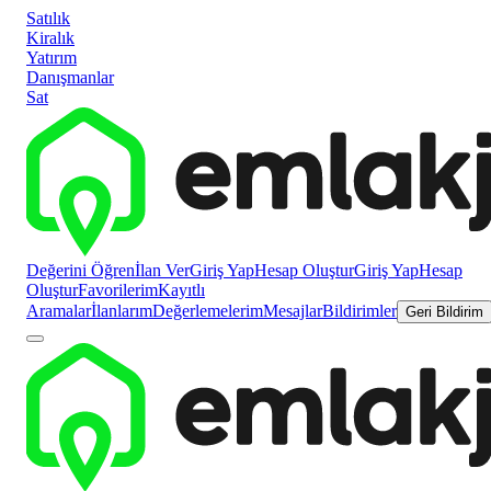
Satılık
Kiralık
Yatırım
Danışmanlar
Sat
Değerini Öğren
İlan Ver
Giriş Yap
Hesap Oluştur
Giriş Yap
Hesap
Oluştur
Favorilerim
Kayıtlı
Aramalar
İlanlarım
Değerlemelerim
Mesajlar
Bildirimler
Geri Bildirim