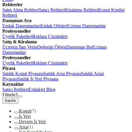
Rehberler
Satın Alma Rehberi
Satıcı Rehberi
Kiralama Rehberi
Konut Kredisi
Rehberi
Danışman Ara
Emlak Danışmanları
Emlak Ofisleri
Uzman Danışmanlar
Profesyoneller
Üyelik Paketleri
Reklam Çözümleri
Satış & Kiralama
Ücretsiz İlan Verin
Değerini Öğren
Danışman Bul
Uzman
Danışmanlar
Profesyoneller
Üyelik Paketleri
Reklam Çözümleri
Piyasa
Satılık Konut Piyasası
Satılık Arsa Piyasası
Satılık Arazi
Piyasası
Satılık İş Yeri Piyasası
Kaynaklar
Satıcı Rehberi
Emlakjet Blog
Filtrele
3
Satılık
Konut
(7)
İş Yeri
Devren İş Yeri
Arsa
(1)