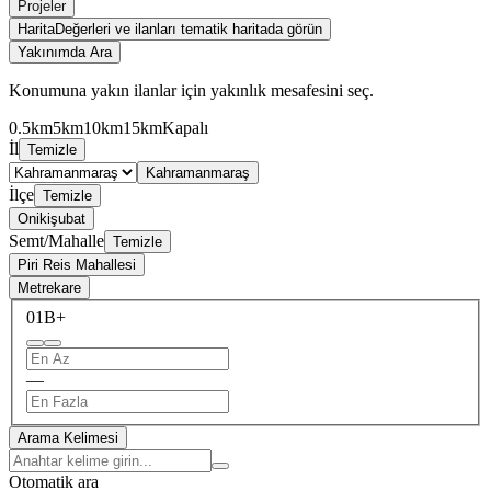
Projeler
Harita
Değerleri ve ilanları tematik haritada görün
Yakınımda Ara
Konumuna yakın ilanlar için yakınlık mesafesini seç.
0.5km
5km
10km
15km
Kapalı
İl
Temizle
Kahramanmaraş
İlçe
Temizle
Onikişubat
Semt/Mahalle
Temizle
Piri Reis Mahallesi
Metrekare
0
1B+
—
Arama Kelimesi
Otomatik ara