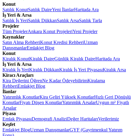
Konut
Satılık Konut
Satılık Daire
Yeni İlanlar
Haritada Ara
İş Yeri & Arsa
Satılık İş Yeri
Satılık Dükkan
Satılık Arsa
Satılık Tarla
Projeler
Tüm Projeler
Ankara Konut Projeleri
Yeni Projeler
Kaynaklar
Satın Alma Rehberi
Konut Kredisi Rehberi
Uzman
Danışmanlar
Emlakjet Blog
Konut
Kiralık Konut
Kiralık Daire
Günlük Kiralık Daire
Haritada Ara
İş Yeri & Arsa
Kiralık İş Yeri
Kiralık Dükkan
Kiralık İş Yeri Piyasası
Kiralık Arsa
Kiracı Araçları
Kira Değerini Öğren
Ne Kadar Ödeyebilirim
Kiralama
Rehberi
Emlakjet Blog
İlanlar
Yatırımlık Konutlar
Kira Geliri Yüksek Konutlar
Hızlı Geri Dönüşlü
Konutlar
Fiyatı Düşen Konutlar
Yatırımlık Arsalar
Uygun m² Fiyatlı
Arsalar
Piyasa
Emlak Piyasası
Demografi Analizi
Değer Haritaları
Verilerimiz
Keşfet
Emlakjet Blog
Uzman Danışmanlar
GYF (Gayrimenkul Yatırım
Fonu)