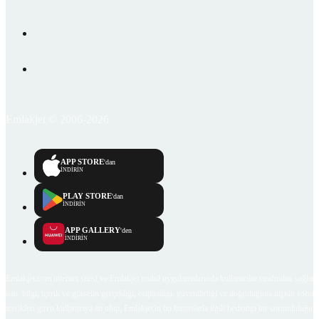
Emlakjet © 2006-2026
APP STORE
'dan
İNDİRİN
PLAY STORE
'dan
İNDİRİN
APP GALLERY
'den
İNDİRİN
Emlakjet.com internet sitesi ve Emlakjet mobil uygulamalarında kullanıcılar tarafından sağlana
ilan, bilgi, içerik ve görselin gerçekliği, orijinalliği, güvenilirliği ve doğruluğuna ilişkin soru
içerikleri giren kullanıcıya ait olup, Emlakjet'in bu hususlarla ilgili herhangi bir sorumluluğu