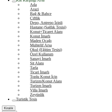
Kat Karşılığı Arsa
Ada
Arazi
Bağ & Bahçe
Çiftlik
Depo, Antrepo İzinli
Hastane (Sağlık Tesisi)
Konut+Ticaret Alanı
Konut İmarlı
Maden Ocağı
Muhtelif Arsa
Okul (Eğitim Tesisi)
Özel Kullanım
Sanayi İmarlı
Sit Alanı
Tarla
Ticari İmarlı
Toplu Konut İçin
Turizm/Konut Alanı
Turizm İmarlı
Villa İmarlı
Zeytinlik
Turistik Tesis
Kiralık