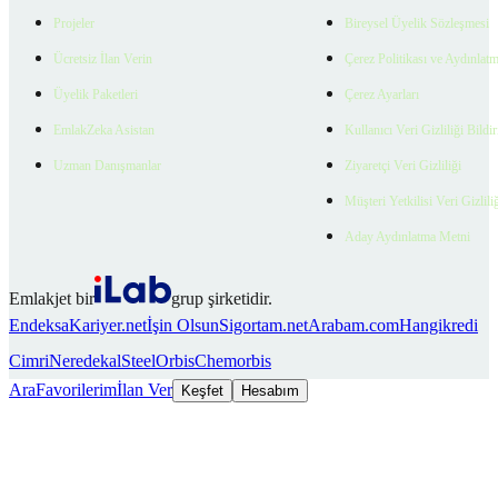
Projeler
Bireysel Üyelik Sözleşmesi
Ücretsiz İlan Verin
Çerez Politikası ve Aydınlat
Üyelik Paketleri
Çerez Ayarları
EmlakZeka Asistan
Kullanıcı Veri Gizliliği Bildi
Uzman Danışmanlar
Ziyaretçi Veri Gizliliği
Müşteri Yetkilisi Veri Gizlili
Aday Aydınlatma Metni
Emlakjet bir
grup şirketidir.
Endeksa
Kariyer.net
İşin Olsun
Sigortam.net
Arabam.com
Hangikredi
Cimri
Neredekal
SteelOrbis
Chemorbis
Ara
Favorilerim
İlan Ver
Keşfet
Hesabım