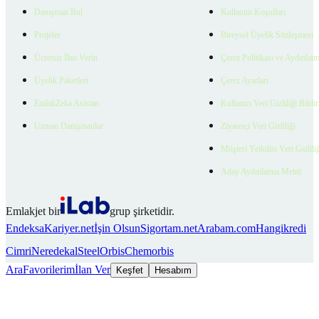
Danışman Bul
Kullanım Koşulları
Projeler
Bireysel Üyelik Sözleşmesi
Ücretsiz İlan Verin
Çerez Politikası ve Aydınlat
Üyelik Paketleri
Çerez Ayarları
EmlakZeka Asistan
Kullanıcı Veri Gizliliği Bildi
Uzman Danışmanlar
Ziyaretçi Veri Gizliliği
Müşteri Yetkilisi Veri Gizlili
Aday Aydınlatma Metni
Emlakjet bir
grup şirketidir.
Endeksa
Kariyer.net
İşin Olsun
Sigortam.net
Arabam.com
Hangikredi
Cimri
Neredekal
SteelOrbis
Chemorbis
Ara
Favorilerim
İlan Ver
Keşfet
Hesabım