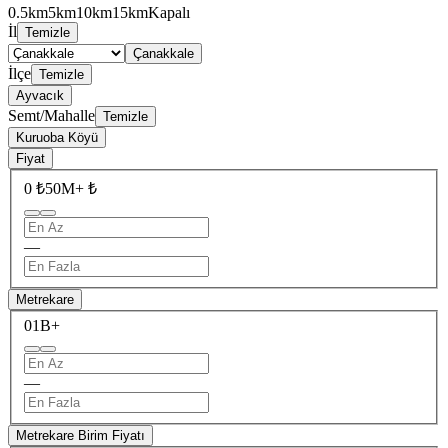
0.5km
5km
10km
15km
Kapalı
İl
Temizle
Çanakkale
İlçe
Temizle
Ayvacık
Semt/Mahalle
Temizle
Kuruoba Köyü
Fiyat
0 ₺
50M+ ₺
—
Metrekare
0
1B+
—
Metrekare Birim Fiyatı