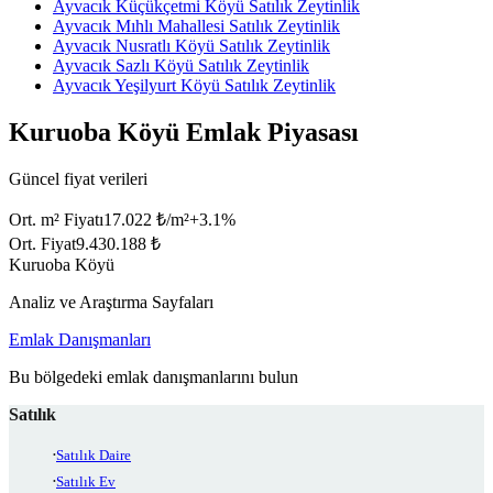
Ayvacık Küçükçetmi Köyü Satılık Zeytinlik
Ayvacık Mıhlı Mahallesi Satılık Zeytinlik
Ayvacık Nusratlı Köyü Satılık Zeytinlik
Ayvacık Sazlı Köyü Satılık Zeytinlik
Ayvacık Yeşilyurt Köyü Satılık Zeytinlik
Kuruoba Köyü Emlak Piyasası
Güncel fiyat verileri
Ort. m² Fiyatı
17.022 ₺/m²
+
3.1
%
Ort. Fiyat
9.430.188 ₺
Kuruoba Köyü
Analiz ve Araştırma Sayfaları
Emlak Danışmanları
Bu bölgedeki emlak danışmanlarını bulun
Satılık
Satılık Daire
Satılık Ev