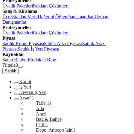
Profesyoneller
Üyelik Paketleri
Reklam Çözümleri
Satış & Kiralama
Ücretsiz İlan Verin
Değerini Öğren
Danışman Bul
Uzman
Danışmanlar
Profesyoneller
Üyelik Paketleri
Reklam Çözümleri
Piyasa
Satılık Konut Piyasası
Satılık Arsa Piyasası
Satılık Arazi
Piyasası
Satılık İş Yeri Piyasası
Kaynaklar
Satıcı Rehberi
Emlakjet Blog
Filtrele
3
Satılık
Konut
İş Yeri
Devren İş Yeri
Arsa
(1)
Tarla
(1)
Ada
Arazi
Bağ & Bahçe
Çiftlik
Depo, Antrepo İzinli