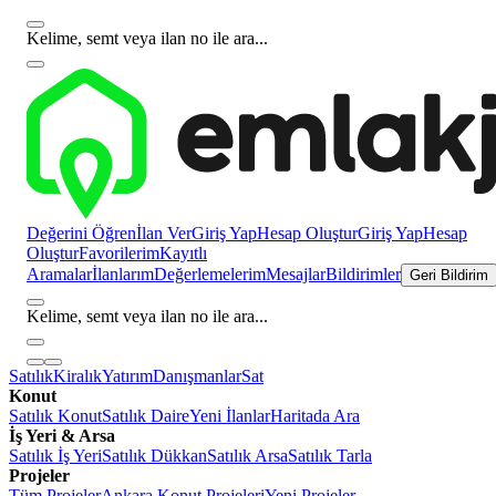
Kelime, semt veya ilan no ile ara...
Değerini Öğren
İlan Ver
Giriş Yap
Hesap Oluştur
Giriş Yap
Hesap
Oluştur
Favorilerim
Kayıtlı
Aramalar
İlanlarım
Değerlemelerim
Mesajlar
Bildirimler
Geri Bildirim
Kelime, semt veya ilan no ile ara...
Satılık
Kiralık
Yatırım
Danışmanlar
Sat
Konut
Satılık Konut
Satılık Daire
Yeni İlanlar
Haritada Ara
İş Yeri & Arsa
Satılık İş Yeri
Satılık Dükkan
Satılık Arsa
Satılık Tarla
Projeler
Tüm Projeler
Ankara Konut Projeleri
Yeni Projeler