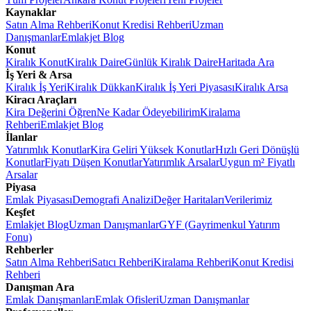
Kaynaklar
Satın Alma Rehberi
Konut Kredisi Rehberi
Uzman
Danışmanlar
Emlakjet Blog
Konut
Kiralık Konut
Kiralık Daire
Günlük Kiralık Daire
Haritada Ara
İş Yeri & Arsa
Kiralık İş Yeri
Kiralık Dükkan
Kiralık İş Yeri Piyasası
Kiralık Arsa
Kiracı Araçları
Kira Değerini Öğren
Ne Kadar Ödeyebilirim
Kiralama
Rehberi
Emlakjet Blog
İlanlar
Yatırımlık Konutlar
Kira Geliri Yüksek Konutlar
Hızlı Geri Dönüşlü
Konutlar
Fiyatı Düşen Konutlar
Yatırımlık Arsalar
Uygun m² Fiyatlı
Arsalar
Piyasa
Emlak Piyasası
Demografi Analizi
Değer Haritaları
Verilerimiz
Keşfet
Emlakjet Blog
Uzman Danışmanlar
GYF (Gayrimenkul Yatırım
Fonu)
Rehberler
Satın Alma Rehberi
Satıcı Rehberi
Kiralama Rehberi
Konut Kredisi
Rehberi
Danışman Ara
Emlak Danışmanları
Emlak Ofisleri
Uzman Danışmanlar