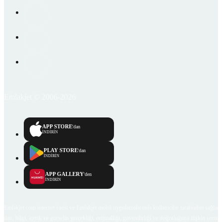
Emlakjet © 2006-2026
APP STORE
'dan
İNDİRİN
PLAY STORE
'dan
İNDİRİN
APP GALLERY
'den
İNDİRİN
Emlakjet.com internet sitesi ve Emlakjet mobil uygulamalarında kullanıcılar tarafından sağlana
ilan, bilgi, içerik ve görselin gerçekliği, orijinalliği, güvenilirliği ve doğruluğuna ilişkin soru