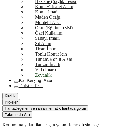
Hastane (Sağlık Tesisi)
Konut+Ticaret Alanı
Konut İmarlı
Maden Ocağı
Muhtelif Arsa
Okul (Eğitim Tesisi)
Özel Kullanım
Sanayi İmarlı
Sit Alanı
Ticari İmarlı
Toplu Konut İçin
Turizm/Konut Alanı
Turizm İmarlı
Villa İmarlı
Zeytinlik
Kat Karşılığı Arsa
Turistik Tesis
Kiralık
Projeler
Harita
Değerleri ve ilanları tematik haritada görün
Yakınımda Ara
Konumuna yakın ilanlar için yakınlık mesafesini seç.