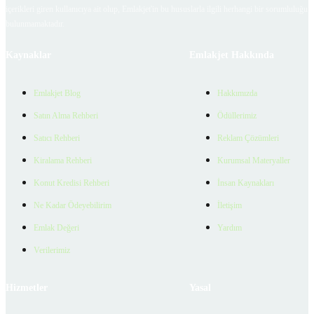
içerikleri giren kullanıcıya ait olup, Emlakjet'in bu hususlarla ilgili herhangi bir sorumluluğu
bulunmamaktadır.
Kaynaklar
Emlakjet Hakkında
Emlakjet Blog
Hakkımızda
Satın Alma Rehberi
Ödüllerimiz
Satıcı Rehberi
Reklam Çözümleri
Kiralama Rehberi
Kurumsal Materyaller
Konut Kredisi Rehberi
İnsan Kaynakları
Ne Kadar Ödeyebilirim
İletişim
Emlak Değeri
Yardım
Verilerimiz
Hizmetler
Yasal