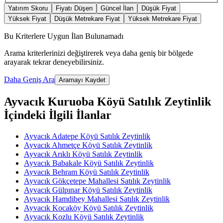
Yatırım Skoru
Fiyatı Düşen
Güncel İlan
Düşük Fiyat
Yüksek Fiyat
Düşük Metrekare Fiyat
Yüksek Metrekare Fiyat
Bu Kriterlere Uygun İlan Bulunamadı
Arama kriterlerinizi değiştirerek veya daha geniş bir bölgede
arayarak tekrar deneyebilirsiniz.
Daha Geniş Ara
Aramayı Kaydet
Ayvacık Kuruoba Köyü Satılık Zeytinlik
İçindeki İlgili İlanlar
Ayvacık Adatepe Köyü Satılık Zeytinlik
Ayvacık Ahmetçe Köyü Satılık Zeytinlik
Ayvacık Arıklı Köyü Satılık Zeytinlik
Ayvacık Babakale Köyü Satılık Zeytinlik
Ayvacık Behram Köyü Satılık Zeytinlik
Ayvacık Gökçetepe Mahallesi Satılık Zeytinlik
Ayvacık Gülpınar Köyü Satılık Zeytinlik
Ayvacık Hamdibey Mahallesi Satılık Zeytinlik
Ayvacık Kocaköy Köyü Satılık Zeytinlik
Ayvacık Kozlu Köyü Satılık Zeytinlik