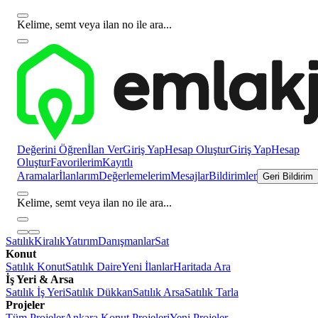
Kelime, semt veya ilan no ile ara...
Değerini Öğren
İlan Ver
Giriş Yap
Hesap Oluştur
Giriş Yap
Hesap
Oluştur
Favorilerim
Kayıtlı
Aramalar
İlanlarım
Değerlemelerim
Mesajlar
Bildirimler
Geri Bildirim
Kelime, semt veya ilan no ile ara...
Satılık
Kiralık
Yatırım
Danışmanlar
Sat
Konut
Satılık Konut
Satılık Daire
Yeni İlanlar
Haritada Ara
İş Yeri & Arsa
Satılık İş Yeri
Satılık Dükkan
Satılık Arsa
Satılık Tarla
Projeler
Tüm Projeler
Ankara Konut Projeleri
Yeni Projeler