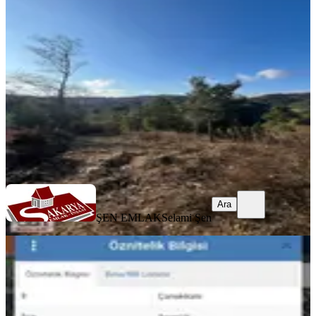
Ayvacık, Demirci Köyü
1600 m²
·
1.344/m²
·
11.04.2026
2.150.000 ₺
ŞEN EMLAK
Selami Şen
Ara
Ara
ŞEN EMLAK
Selami Şen
Çanakkale Ayvacık Paşaköyde Satılık
Arsa
Ayvacık, Paşaköy Köyü