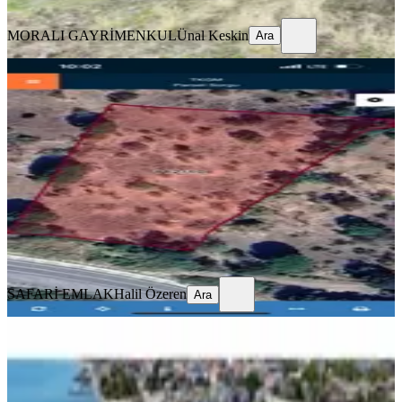
Ara
MORALI GAYRİMENKUL
Ünal Keskin
Ara
Nusratlı Köyünde Tarla
Ayvacık, Nusratlı Köyü
4999 m²
·
1.600/m²
·
01.09.2025
8.000.000 ₺
SAFARİ EMLAK
Halil Özeren
Ara
SAFARİ EMLAK
Halil Özeren
Ara
Küçükkuyu Satılık Arsa | Denize Sıfır
| İmarlı
Ayvacık, Mıhlı Mahallesi