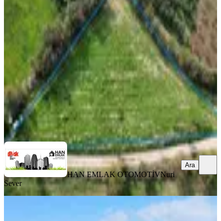
Han Emlak Otomotiv'den Kösedere
Köyünde 2908 M2 Satılık Tarla
Ayvacık, Kösedere Köyü
2908 m²
·
636/m²
·
03.11.2025
1.850.000 ₺
HAN EMLAK OTOMOTİV
Nuri Sever
Ara
Ara
HAN EMLAK OTOMOTİV
Nuri
Sever
Asos'a Çok Yakın Yatırım Fırsatı