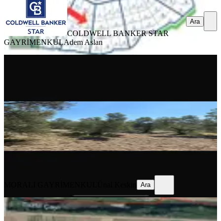
Ara
COLDWELL BANKER STAR
GAYRİMENKUL
Adem Aslan
Zeytinlik Deniz Manzaralı
Ayvacık, Korubaşı Köyü
1732 m²
·
1.212/m²
·
30.07.2025
2.100.000 ₺
MORALI GAYRİMENKUL
Ünal Keskin
Ara
MORALI GAYRİMENKUL
Ünal Keskin
Ara
Turyap'tan Ayvacık Tuzla'da