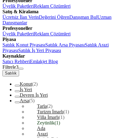
Profesyoneller
Üyelik Paketleri
Reklam Çözümleri
Satış & Kiralama
Ücretsiz İlan Verin
Değerini Öğren
Danışman Bul
Uzman
Danışmanlar
Profesyoneller
Üyelik Paketleri
Reklam Çözümleri
Piyasa
Satılık Konut Piyasası
Satılık Arsa Piyasası
Satılık Arazi
Piyasası
Satılık İş Yeri Piyasası
Kaynaklar
Satıcı Rehberi
Emlakjet Blog
Filtrele
3
Satılık
Konut
(2)
İş Yeri
Devren İş Yeri
Arsa
(5)
Tarla
(2)
Turizm İmarlı
(1)
Villa İmarlı
(1)
Zeytinlik
(1)
Ada
Arazi