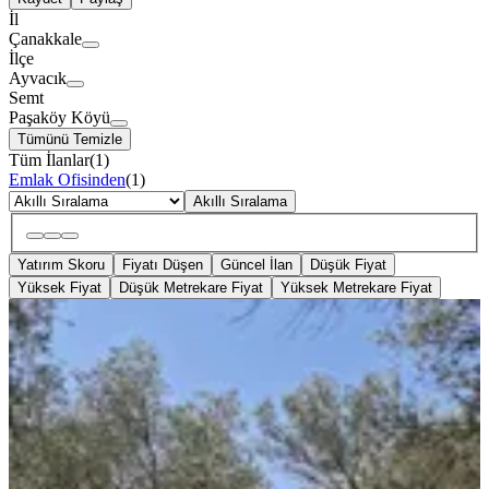
İl
Çanakkale
İlçe
Ayvacık
Semt
Paşaköy Köyü
Tümünü Temizle
Tüm İlanlar
(
1
)
Emlak Ofisinden
(
1
)
Akıllı Sıralama
Yatırım Skoru
Fiyatı Düşen
Güncel İlan
Düşük Fiyat
Yüksek Fiyat
Düşük Metrekare Fiyat
Yüksek Metrekare Fiyat
YOLU AÇIK
Eu Gayrimenkul'den Paşaköy'de
2360 Metrekare Zeytinlik
Ayvacık, Paşaköy Köyü
2360 m²
·
Yolu Açılmış
·
847/m²
·
04.12.2025
2.000.000 ₺