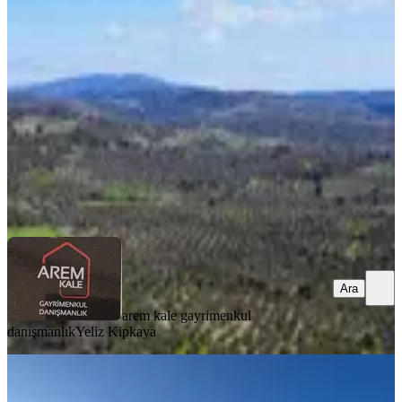
Tarla
Ayvacık, Paşaköy Köyü
5443 m²
·
965/m²
·
03.03.2026
5.250.000 ₺
arem kale gayrimenkul danışmanlık
Yeliz Kipkaya
Ara
Ara
arem kale gayrimenkul
danışmanlık
Yeliz Kipkaya
Ayvacık Demirciköy"de Yola Cepheli
Köye Yakın Tarla