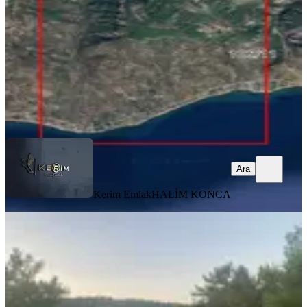
255 m²
·
7.647/m²
·
15.04.2026
1.950.000 ₺
Kerim Emlak
HALİM KONCA
Ara
Ara
Kerim Emlak
HALİM KONCA
İgo Emlaktan Demirci Köyü Dibinde
Tarla
Ayvacık, Demirci Köyü
1590 m²
·
1.258/m²
·
09.07.2025