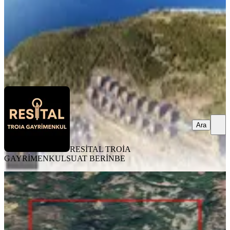
1.850.000 ₺
RESİTAL TROİA GAYRİMENKUL
SUAT BERİNBE
Ara
Ara
RESİTAL TROİA
GAYRİMENKUL
SUAT BERİNBE
&kerim'den Satılık Arıklı'da
Yatırımlık Zeytinlik Denize 550 Mt
Ayvacık, Arıklı Köyü