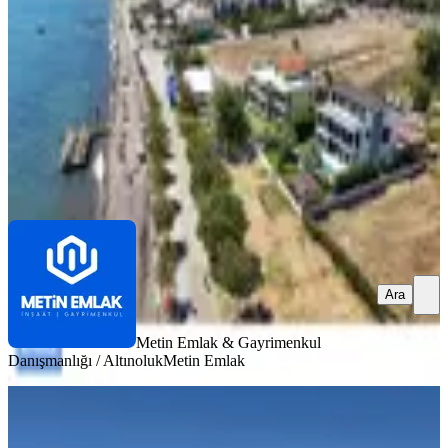
1000 m²
·
100.000/m²
·
22.05.2026
100.000.000 ₺
Metin Emlak & Gayrimenkul Danışmanlığı / Altınoluk
Metin Emlak
Ara
Ara
Metin Emlak & Gayrimenkul
Danışmanlığı / Altınoluk
Metin Emlak
Çamkabalak Köyünde Deniz Gören
Arsa