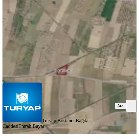
Kadastral Yola Cepheli 2546m2 Tarla
Ayvacık, Tuzla Köyü
2546 m²
·
746/m²
·
07.08.2026
1.900.000 ₺
Turyap Bostancı Bağdat Caddesi
Emrah Bayar
Ara
Ara
Turyap Bostancı Bağdat
Caddesi
Emrah Bayar