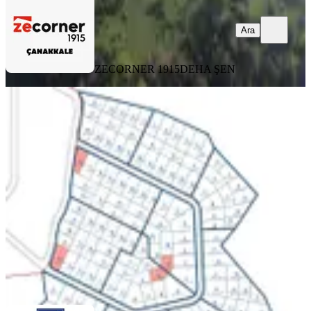
Ara
ZECORNER 1915
DEHA ŞEN
Nef Assos Projesinde Eko Turizm
İmarlı, Deniz Manzaralı Arsa
Ayvacık, Paşaköy Köyü
344 m²
·
10.145/m²
·
19.11.2025
3.490.000 ₺
COLDWELL BANKER STAR GAYRİMENKUL
Adem Aslan
Ara