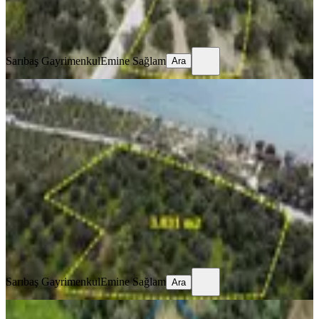
Sarıbaş Gayrimenkul
Emine Sağlam
Ara
Sarıbaş Gayrimenkul
Emine Sağlam
Ara
Çanakkale Ayvacık Ahmetçe Asos
Sahil Yolu Uygun Zeytinlik
Ayvacık, Ahmetçe Köyü
3831 m²
·
5.221/m²
·
24.06.2026
20.000.000 ₺
Sarıbaş Gayrimenkul
Emine Sağlam
Ara
Sarıbaş Gayrimenkul
Emine Sağlam
Ara