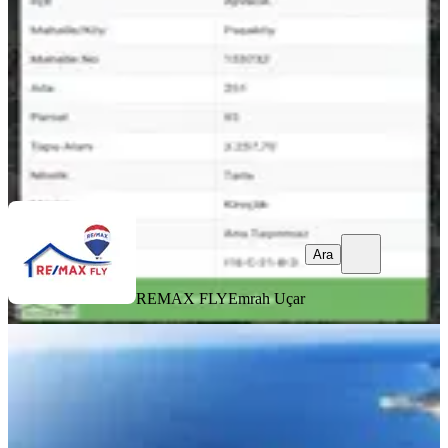
3257 m²
·
906/m²
·
08.06.2026
2.950.000 ₺
REMAX FLY
Emrah Uçar
Ara
Ara
REMAX FLY
Emrah Uçar
Babakale Akliman'da İmarlı Arsa
Ayvacık, Babakale Köyü
388 m²
·
4.768/m²
·
16.02.2026