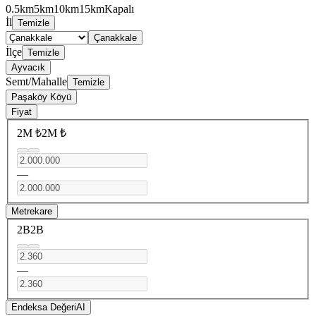
0.5km
5km
10km
15km
Kapalı
İl
Temizle
Çanakkale
İlçe
Temizle
Ayvacık
Semt/Mahalle
Temizle
Paşaköy Köyü
Fiyat
2M ₺
2M ₺
—
Metrekare
2B
2B
—
Endeksa Değeri
AI