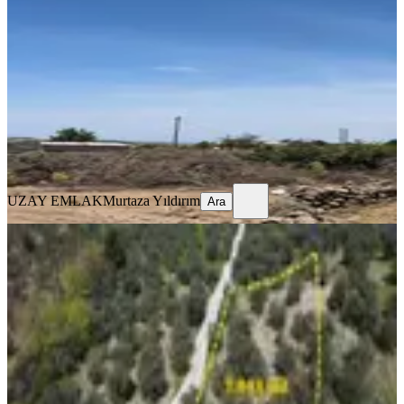
Ayvacık, Çamkalabak Köyü
260 m²
·
5.308/m²
·
24.06.2026
1.380.000 ₺
UZAY EMLAK
Murtaza Yıldırım
Ara
UZAY EMLAK
Murtaza Yıldırım
Ara
Çanakkale Ayvacık Nusratlı Köyü
Sahile Yakın Yol Üstü Zeytinlik
Ayvacık, Nusratlı Köyü
7043 m²
·
1.988/m²
·
26.06.2026
14.000.000 ₺