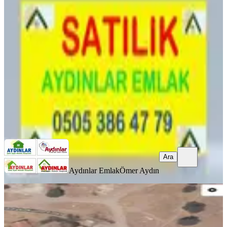
Asfaltına Sıfır İmarlı Arsa
Ayvacık, Ümmühan Mahallesi
330 m²
·
6.515/m²
·
28.12.2024
2.150.000 ₺
Aydınlar Emlak
Ömer Aydın
Ara
Ara
Aydınlar Emlak
Ömer Aydın
%
41
Duygu Emlaktan Assos Bölgesinde
İlyasfakı Köyünde İmarlı Arsa