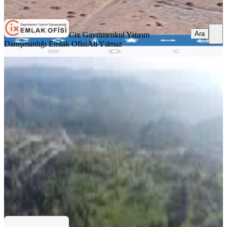
Ara
Ara
Cix Gayrimenkul Yatırım
Danışmanlığı Emlak Ofisi
Ali Yılmaz
Çanakkale Ayvacık Paşaköy Deniz
Manzaralı İmarlı 5001 M2 Arsa
Ayvacık, Paşaköy Köyü
5001 m²
·
3.749/m²
·
25.10.2025
18.750.000 ₺
ZECORNER 1915
DEHA ŞEN
Ara