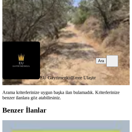
EU Gayrimenkul
Emre Ulaştır
Ara
Ara
EU Gayrimenkul
Emre Ulaştır
Arama kriterlerinize uygun başka ilan bulamadık.
Kriterlerinize
benzer ilanlara göz atabilirsiniz.
Benzer İlanlar
Ayvacık Ümmühanda Satılık İzmir