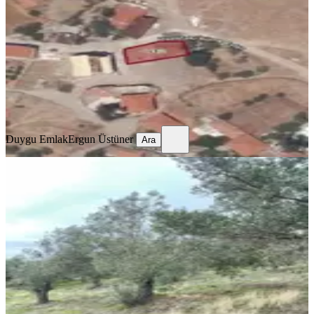
Ayvacık, İlyasfakı Köyü
168 m²
·
19.345/m²
·
14.04.2025
3.250.000 ₺
5.525.000 ₺
Duygu Emlak
Ergun Üstüner
Ara
Duygu Emlak
Ergun Üstüner
Ara
Zeytinlik Uygun Fiyat
Ayvacık, Gülpınar Köyü
6486 m²
·
478/m²
·
30.07.2025
3.100.000 ₺
MORALI GAYRİMENKUL
Ünal Keskin