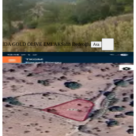
2.000.000 ₺
İDA GOLD OLİVE EMLAK
Salih Dedeoğlu
Ara
İDA GOLD OLİVE EMLAK
Salih Dedeoğlu
Ara
Ayvacık Ahmetler Yola Cephe Ev
Yapımına Uygun Bağ..
Ayvacık, Ahmetler Köyü
635 m²
·
3.071/m²
·
06.04.2026
1.950.000 ₺
Cix Gayrimenkul Yatırım Danışmanlığı Emlak Ofisi
Ali Yılmaz