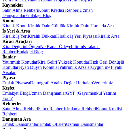
Kaynaklar
Satın Alma Rehberi
Konut Kredisi Rehberi
Uzman
Danışmanlar
Emlakjet Blog
Konut
Kiralık Konut
Kiralık Daire
Günlük Kiralık Daire
Haritada Ara
İş Yeri & Arsa
Kiralık İş Yeri
Kiralık Dükkan
Kiralık İş Yeri Piyasası
Kiralık Arsa
Kiracı Araçları
Kira Değerini Öğren
Ne Kadar Ödeyebilirim
Kiralama
Rehberi
Emlakjet Blog
İlanlar
Yatırımlık Konutlar
Kira Geliri Yüksek Konutlar
Hızlı Geri Dönüşlü
Konutlar
Fiyatı Düşen Konutlar
Yatırımlık Arsalar
Uygun m² Fiyatlı
Arsalar
Piyasa
Emlak Piyasası
Demografi Analizi
Değer Haritaları
Verilerimiz
Keşfet
Emlakjet Blog
Uzman Danışmanlar
GYF (Gayrimenkul Yatırım
Fonu)
Rehberler
Satın Alma Rehberi
Satıcı Rehberi
Kiralama Rehberi
Konut Kredisi
Rehberi
Danışman Ara
Emlak Danışmanları
Emlak Ofisleri
Uzman Danışmanlar