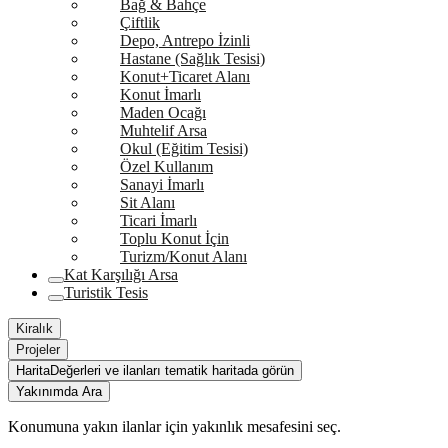
Bağ & Bahçe
Çiftlik
Depo, Antrepo İzinli
Hastane (Sağlık Tesisi)
Konut+Ticaret Alanı
Konut İmarlı
Maden Ocağı
Muhtelif Arsa
Okul (Eğitim Tesisi)
Özel Kullanım
Sanayi İmarlı
Sit Alanı
Ticari İmarlı
Toplu Konut İçin
Turizm/Konut Alanı
Kat Karşılığı Arsa
Turistik Tesis
Kiralık
Projeler
Harita
Değerleri ve ilanları tematik haritada görün
Yakınımda Ara
Konumuna yakın ilanlar için yakınlık mesafesini seç.