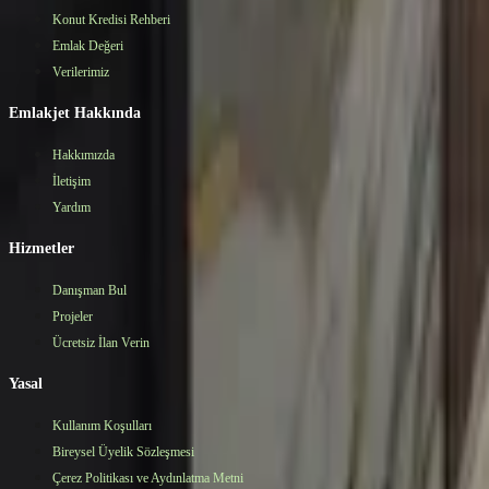
Konut Kredisi Rehberi
Emlak Değeri
Verilerimiz
Emlakjet Hakkında
Hakkımızda
İletişim
Yardım
Hizmetler
Danışman Bul
Projeler
Ücretsiz İlan Verin
Yasal
Kullanım Koşulları
Bireysel Üyelik Sözleşmesi
Çerez Politikası ve Aydınlatma Metni