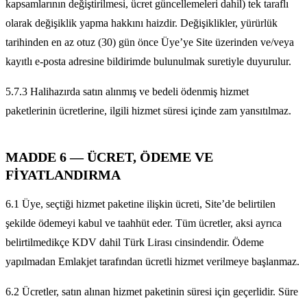
kapsamlarının değiştirilmesi, ücret güncellemeleri dahil) tek taraflı
olarak değişiklik yapma hakkını haizdir. Değişiklikler, yürürlük
tarihinden en az otuz (30) gün önce Üye’ye Site üzerinden ve/veya
kayıtlı e-posta adresine bildirimde bulunulmak suretiyle duyurulur.
5.7.3 Halihazırda satın alınmış ve bedeli ödenmiş hizmet
paketlerinin ücretlerine, ilgili hizmet süresi içinde zam yansıtılmaz.
MADDE 6 — ÜCRET, ÖDEME VE
FİYATLANDIRMA
6.1 Üye, seçtiği hizmet paketine ilişkin ücreti, Site’de belirtilen
şekilde ödemeyi kabul ve taahhüt eder. Tüm ücretler, aksi ayrıca
belirtilmedikçe KDV dahil Türk Lirası cinsindendir. Ödeme
yapılmadan Emlakjet tarafından ücretli hizmet verilmeye başlanmaz.
6.2 Ücretler, satın alınan hizmet paketinin süresi için geçerlidir. Süre