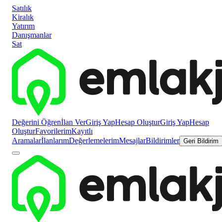
Satılık
Kiralık
Yatırım
Danışmanlar
Sat
Değerini Öğren
İlan Ver
Giriş Yap
Hesap Oluştur
Giriş Yap
Hesap
Oluştur
Favorilerim
Kayıtlı
Aramalar
İlanlarım
Değerlemelerim
Mesajlar
Bildirimler
Geri Bildirim