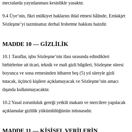
mecralarda yayınlanması kesinlikle yasaktır.
9.4 Üye’nin, fikri mülkiyet haklarını ihlal etmesi hâlinde, Emlakjet
Sözleşme’yi tazminatsız derhal feshetme hakkını haizdir.
MADDE 10 — GİZLİLİK
10.1 Taraflar, işbu Sözleşme’nin ifası sırasında edindikleri
birbirlerine ait ticari, teknik ve mali gizli bilgileri, Sözleşme süresi
boyunca ve sona ermesinden itibaren beş (5) yıl süreyle gizli
tutacak, üçüncü kişilere açıklamayacak ve Sözleşme’nin amacı
dışında kullanmayacaktır.
10.2 Yasal zorunluluk gereği yetkili makam ve mercilere yapılacak
açıklamalar gizlilik yükümlülüğünün istisnasıdır.
MADDE 11 — KİŞİSEL VERİLERİN