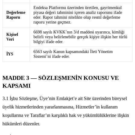
Endeksa Platformu üzerinden üretilen, gayrimenkul
Değerleme
piyasa değeri tahminini içeren analiz raporunu ifade
Raporu
eder. Rapor tahmini nitelikte olup resmî değerleme
raporu yerine geçmez.
6698 sayılı KVKK’nın 3/d maddesi uyarınca, kimliği
Kişisel
belirli veya belirlenebilir gerçek kişiye ilişkin her türlü
Veri
bilgiyi ifade eder.
6563 sayılı Kanun kapsamındaki İleti Yönetim
İYS
Sistemi’ni ifade eder.
MADDE 3 — SÖZLEŞMENİN KONUSU VE
KAPSAMI
3.1 İşbu Sözleşme, Üye’nin Emlakjet’e ait Site üzerinden bireysel
üyelik hizmetlerinden yararlanmasına, Hizmetler’in kullanım
koşullarına ve Taraflar’ın karşılıklı hak ve yükümlülüklerine ilişkin
hükümleri düzenler.