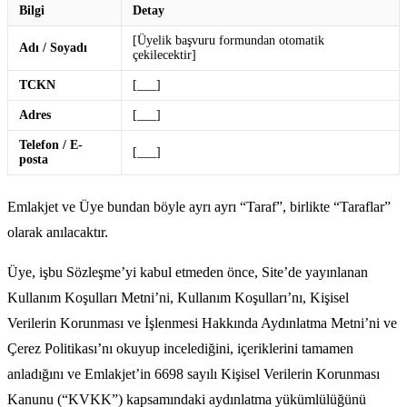
Bilgi
Detay
[Üyelik başvuru formundan otomatik
Adı / Soyadı
çekilecektir]
TCKN
[___]
Adres
[___]
Telefon / E-
[___]
posta
Emlakjet ve Üye bundan böyle ayrı ayrı “Taraf”, birlikte “Taraflar”
olarak anılacaktır.
Üye, işbu Sözleşme’yi kabul etmeden önce, Site’de yayınlanan
Kullanım Koşulları Metni’ni, Kullanım Koşulları’nı, Kişisel
Verilerin Korunması ve İşlenmesi Hakkında Aydınlatma Metni’ni ve
Çerez Politikası’nı okuyup incelediğini, içeriklerini tamamen
anladığını ve Emlakjet’in 6698 sayılı Kişisel Verilerin Korunması
Kanunu (“KVKK”) kapsamındaki aydınlatma yükümlülüğünü