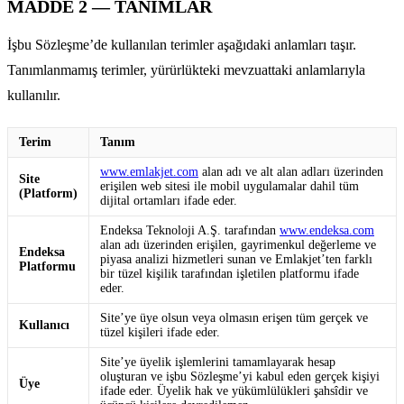
MADDE 2 — TANIMLAR
İşbu Sözleşme’de kullanılan terimler aşağıdaki anlamları taşır.
Tanımlanmamış terimler, yürürlükteki mevzuattaki anlamlarıyla
kullanılır.
Terim
Tanım
www.emlakjet.com
alan adı ve alt alan adları üzerinden
Site
erişilen web sitesi ile mobil uygulamalar dahil tüm
(Platform)
dijital ortamları ifade eder.
Endeksa Teknoloji A.Ş. tarafından
www.endeksa.com
alan adı üzerinden erişilen, gayrimenkul değerleme ve
Endeksa
piyasa analizi hizmetleri sunan ve Emlakjet’ten farklı
Platformu
bir tüzel kişilik tarafından işletilen platformu ifade
eder.
Site’ye üye olsun veya olmasın erişen tüm gerçek ve
Kullanıcı
tüzel kişileri ifade eder.
Site’ye üyelik işlemlerini tamamlayarak hesap
oluşturan ve işbu Sözleşme’yi kabul eden gerçek kişiyi
Üye
ifade eder. Üyelik hak ve yükümlülükleri şahsîdir ve