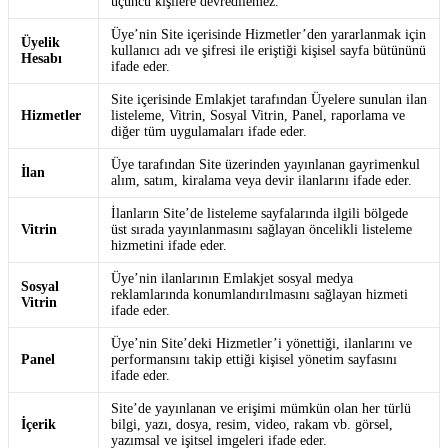
üçüncü kişilere devredilemez.
Üye’nin Site içerisinde Hizmetler’den yararlanmak için
Üyelik
kullanıcı adı ve şifresi ile eriştiği kişisel sayfa bütününü
Hesabı
ifade eder.
Site içerisinde Emlakjet tarafından Üyelere sunulan ilan
Hizmetler
listeleme, Vitrin, Sosyal Vitrin, Panel, raporlama ve
diğer tüm uygulamaları ifade eder.
Üye tarafından Site üzerinden yayınlanan gayrimenkul
İlan
alım, satım, kiralama veya devir ilanlarını ifade eder.
İlanların Site’de listeleme sayfalarında ilgili bölgede
Vitrin
üst sırada yayınlanmasını sağlayan öncelikli listeleme
hizmetini ifade eder.
Üye’nin ilanlarının Emlakjet sosyal medya
Sosyal
reklamlarında konumlandırılmasını sağlayan hizmeti
Vitrin
ifade eder.
Üye’nin Site’deki Hizmetler’i yönettiği, ilanlarını ve
Panel
performansını takip ettiği kişisel yönetim sayfasını
ifade eder.
Site’de yayınlanan ve erişimi mümkün olan her türlü
İçerik
bilgi, yazı, dosya, resim, video, rakam vb. görsel,
yazımsal ve işitsel imgeleri ifade eder.