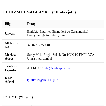
1.1 HİZMET SAĞLAYICI (“Emlakjet”)
Bilgi
Detay
Emlakjet İnternet Hizmetleri ve Gayrimenkul
Unvanı
Danışmanlığı Anonim Şirketi
MERSİS
326027177500011
No
Merkez
Saray Mah. Akgül Sokak No:1C K:10 ENPLAZA
Adres
Ümraniye/İstanbul
Telefon /
444 61 22 /
info@emlakjet.com
E-posta
KEP
ejinternet@hs01.kep.tr
Adresi
1.2 ÜYE (“Üye”)