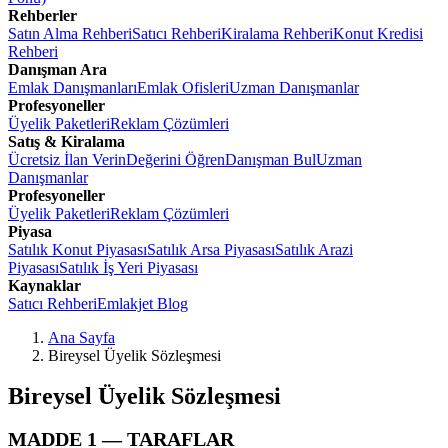
Rehberler
Satın Alma Rehberi
Satıcı Rehberi
Kiralama Rehberi
Konut Kredisi
Rehberi
Danışman Ara
Emlak Danışmanları
Emlak Ofisleri
Uzman Danışmanlar
Profesyoneller
Üyelik Paketleri
Reklam Çözümleri
Satış & Kiralama
Ücretsiz İlan Verin
Değerini Öğren
Danışman Bul
Uzman
Danışmanlar
Profesyoneller
Üyelik Paketleri
Reklam Çözümleri
Piyasa
Satılık Konut Piyasası
Satılık Arsa Piyasası
Satılık Arazi
Piyasası
Satılık İş Yeri Piyasası
Kaynaklar
Satıcı Rehberi
Emlakjet Blog
Ana Sayfa
Bireysel Üyelik Sözleşmesi
Bireysel Üyelik Sözleşmesi
MADDE 1 — TARAFLAR