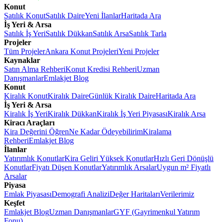
Konut
Satılık Konut
Satılık Daire
Yeni İlanlar
Haritada Ara
İş Yeri & Arsa
Satılık İş Yeri
Satılık Dükkan
Satılık Arsa
Satılık Tarla
Projeler
Tüm Projeler
Ankara Konut Projeleri
Yeni Projeler
Kaynaklar
Satın Alma Rehberi
Konut Kredisi Rehberi
Uzman
Danışmanlar
Emlakjet Blog
Konut
Kiralık Konut
Kiralık Daire
Günlük Kiralık Daire
Haritada Ara
İş Yeri & Arsa
Kiralık İş Yeri
Kiralık Dükkan
Kiralık İş Yeri Piyasası
Kiralık Arsa
Kiracı Araçları
Kira Değerini Öğren
Ne Kadar Ödeyebilirim
Kiralama
Rehberi
Emlakjet Blog
İlanlar
Yatırımlık Konutlar
Kira Geliri Yüksek Konutlar
Hızlı Geri Dönüşlü
Konutlar
Fiyatı Düşen Konutlar
Yatırımlık Arsalar
Uygun m² Fiyatlı
Arsalar
Piyasa
Emlak Piyasası
Demografi Analizi
Değer Haritaları
Verilerimiz
Keşfet
Emlakjet Blog
Uzman Danışmanlar
GYF (Gayrimenkul Yatırım
Fonu)