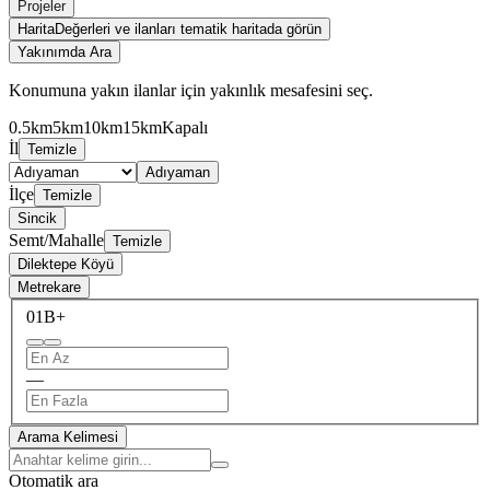
Projeler
Harita
Değerleri ve ilanları tematik haritada görün
Yakınımda Ara
Konumuna yakın ilanlar için yakınlık mesafesini seç.
0.5km
5km
10km
15km
Kapalı
İl
Temizle
Adıyaman
İlçe
Temizle
Sincik
Semt/Mahalle
Temizle
Dilektepe Köyü
Metrekare
0
1B+
—
Arama Kelimesi
Otomatik ara