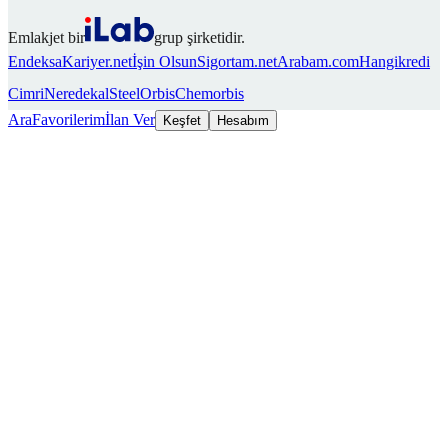
Emlakjet bir
grup şirketidir.
Endeksa
Kariyer.net
İşin Olsun
Sigortam.net
Arabam.com
Hangikredi
Cimri
Neredekal
SteelOrbis
Chemorbis
Ara
Favorilerim
İlan Ver
Keşfet
Hesabım