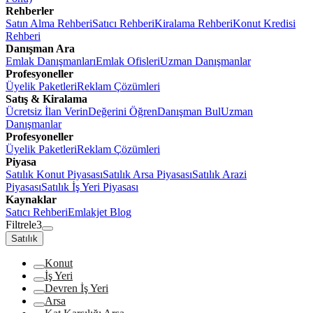
Rehberler
Satın Alma Rehberi
Satıcı Rehberi
Kiralama Rehberi
Konut Kredisi
Rehberi
Danışman Ara
Emlak Danışmanları
Emlak Ofisleri
Uzman Danışmanlar
Profesyoneller
Üyelik Paketleri
Reklam Çözümleri
Satış & Kiralama
Ücretsiz İlan Verin
Değerini Öğren
Danışman Bul
Uzman
Danışmanlar
Profesyoneller
Üyelik Paketleri
Reklam Çözümleri
Piyasa
Satılık Konut Piyasası
Satılık Arsa Piyasası
Satılık Arazi
Piyasası
Satılık İş Yeri Piyasası
Kaynaklar
Satıcı Rehberi
Emlakjet Blog
Filtrele
3
Satılık
Konut
İş Yeri
Devren İş Yeri
Arsa