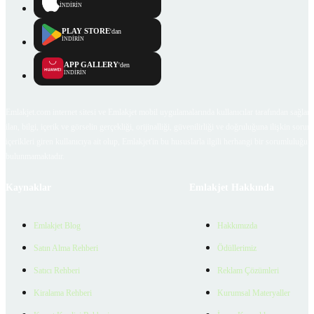
İNDİRİN
PLAY STORE
'dan
İNDİRİN
APP GALLERY
'den
İNDİRİN
Emlakjet.com internet sitesi ve Emlakjet mobil uygulamalarında kullanıcılar tarafından sağlana
ilan, bilgi, içerik ve görselin gerçekliği, orijinalliği, güvenilirliği ve doğruluğuna ilişkin soru
içerikleri giren kullanıcıya ait olup, Emlakjet'in bu hususlarla ilgili herhangi bir sorumluluğu
bulunmamaktadır.
Kaynaklar
Emlakjet Hakkında
Emlakjet Blog
Hakkımızda
Satın Alma Rehberi
Ödüllerimiz
Satıcı Rehberi
Reklam Çözümleri
Kiralama Rehberi
Kurumsal Materyaller