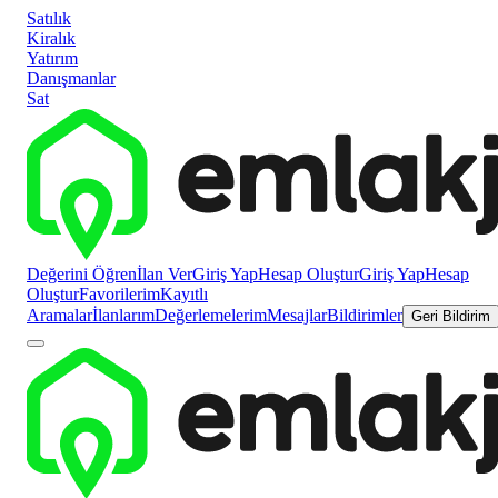
Satılık
Kiralık
Yatırım
Danışmanlar
Sat
Değerini Öğren
İlan Ver
Giriş Yap
Hesap Oluştur
Giriş Yap
Hesap
Oluştur
Favorilerim
Kayıtlı
Aramalar
İlanlarım
Değerlemelerim
Mesajlar
Bildirimler
Geri Bildirim