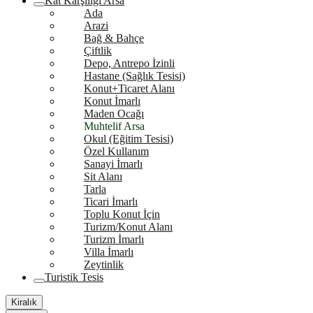
Kat Karşılığı Arsa
Ada
Arazi
Bağ & Bahçe
Çiftlik
Depo, Antrepo İzinli
Hastane (Sağlık Tesisi)
Konut+Ticaret Alanı
Konut İmarlı
Maden Ocağı
Muhtelif Arsa
Okul (Eğitim Tesisi)
Özel Kullanım
Sanayi İmarlı
Sit Alanı
Tarla
Ticari İmarlı
Toplu Konut İçin
Turizm/Konut Alanı
Turizm İmarlı
Villa İmarlı
Zeytinlik
Turistik Tesis
Kiralık