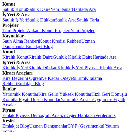
Konut
Satılık Konut
Satılık Daire
Yeni İlanlar
Haritada Ara
İş Yeri & Arsa
Satılık İş Yeri
Satılık Dükkan
Satılık Arsa
Satılık Tarla
Projeler
Tüm Projeler
Ankara Konut Projeleri
Yeni Projeler
Kaynaklar
Satın Alma Rehberi
Konut Kredisi Rehberi
Uzman
Danışmanlar
Emlakjet Blog
Konut
Kiralık Konut
Kiralık Daire
Günlük Kiralık Daire
Haritada Ara
İş Yeri & Arsa
Kiralık İş Yeri
Kiralık Dükkan
Kiralık İş Yeri Piyasası
Kiralık Arsa
Kiracı Araçları
Kira Değerini Öğren
Ne Kadar Ödeyebilirim
Kiralama
Rehberi
Emlakjet Blog
İlanlar
Yatırımlık Konutlar
Kira Geliri Yüksek Konutlar
Hızlı Geri Dönüşlü
Konutlar
Fiyatı Düşen Konutlar
Yatırımlık Arsalar
Uygun m² Fiyatlı
Arsalar
Piyasa
Emlak Piyasası
Demografi Analizi
Değer Haritaları
Verilerimiz
Keşfet
Emlakjet Blog
Uzman Danışmanlar
GYF (Gayrimenkul Yatırım
Fonu)