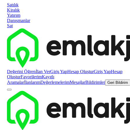
Satılık
Kiralık
Yatırım
Danışmanlar
Sat
Değerini Öğren
İlan Ver
Giriş Yap
Hesap Oluştur
Giriş Yap
Hesap
Oluştur
Favorilerim
Kayıtlı
Aramalar
İlanlarım
Değerlemelerim
Mesajlar
Bildirimler
Geri Bildirim