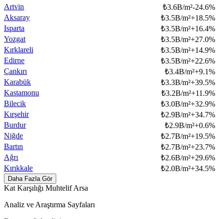
Artvin
₺
3.6B/m²
-24.6
%
Aksaray
₺
3.5B/m²
+
18.5
%
Isparta
₺
3.5B/m²
+
16.4
%
Yozgat
₺
3.5B/m²
+
27.0
%
Kırklareli
₺
3.5B/m²
+
14.9
%
Edirne
₺
3.5B/m²
+
22.6
%
Çankırı
₺
3.4B/m²
+
9.1
%
Karabük
₺
3.3B/m²
+
39.5
%
Kastamonu
₺
3.2B/m²
+
11.9
%
Bilecik
₺
3.0B/m²
+
32.9
%
Kırşehir
₺
2.9B/m²
+
34.7
%
Burdur
₺
2.9B/m²
+
0.6
%
Niğde
₺
2.7B/m²
+
19.5
%
Bartın
₺
2.7B/m²
+
23.7
%
Ağrı
₺
2.6B/m²
+
29.6
%
Kırıkkale
₺
2.0B/m²
+
34.5
%
Daha Fazla Gör
Kat Karşılığı Muhtelif Arsa
Analiz ve Araştırma Sayfaları