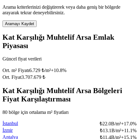
Arama kriterlerinizi değiştirerek veya daha geniş bir bölgede
arayarak tekrar deneyebilirsiniz.
Aramayı Kaydet
Kat Karşılığı Muhtelif Arsa Emlak
Piyasası
Güncel fiyat verileri
Ort. m² Fiyatı
6.729 ₺/m²
+
10.8
%
Ort. Fiyat
3.707.679 ₺
Kat Karşılığı Muhtelif Arsa Bölgeleri
Fiyat Karşılaştırması
80 bölge için ortalama m² fiyatları
İstanbul
₺
22.0B/m²
+
17.0
%
İzmir
₺
13.1B/m²
+
11.1
%
Antalya
₺
11.4B/m²
+
15.1
%