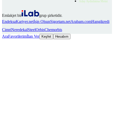
Aday Aydınlatma Metni
Emlakjet bir
grup şirketidir.
Endeksa
Kariyer.net
İşin Olsun
Sigortam.net
Arabam.com
Hangikredi
Cimri
Neredekal
SteelOrbis
Chemorbis
Ara
Favorilerim
İlan Ver
Keşfet
Hesabım