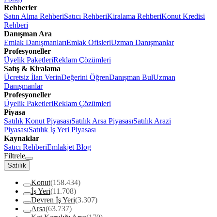
Rehberler
Satın Alma Rehberi
Satıcı Rehberi
Kiralama Rehberi
Konut Kredisi
Rehberi
Danışman Ara
Emlak Danışmanları
Emlak Ofisleri
Uzman Danışmanlar
Profesyoneller
Üyelik Paketleri
Reklam Çözümleri
Satış & Kiralama
Ücretsiz İlan Verin
Değerini Öğren
Danışman Bul
Uzman
Danışmanlar
Profesyoneller
Üyelik Paketleri
Reklam Çözümleri
Piyasa
Satılık Konut Piyasası
Satılık Arsa Piyasası
Satılık Arazi
Piyasası
Satılık İş Yeri Piyasası
Kaynaklar
Satıcı Rehberi
Emlakjet Blog
Filtrele
Satılık
Konut
(158.434)
İş Yeri
(11.708)
Devren İş Yeri
(3.307)
Arsa
(63.737)