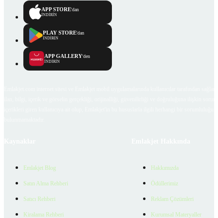
APP STORE
'dan
İNDİRİN
PLAY STORE
'dan
İNDİRİN
APP GALLERY
'den
İNDİRİN
Emlakjet.com internet sitesi ve Emlakjet mobil uygulamalarında kullanıcılar tarafından sağlana
ilan, bilgi, içerik ve görselin gerçekliği, orijinalliği, güvenilirliği ve doğruluğuna ilişkin soru
içerikleri giren kullanıcıya ait olup, Emlakjet'in bu hususlarla ilgili herhangi bir sorumluluğu
bulunmamaktadır.
Kaynaklar
Emlakjet Hakkında
Emlakjet Blog
Hakkımızda
Satın Alma Rehberi
Ödüllerimiz
Satıcı Rehberi
Reklam Çözümleri
Kiralama Rehberi
Kurumsal Materyaller