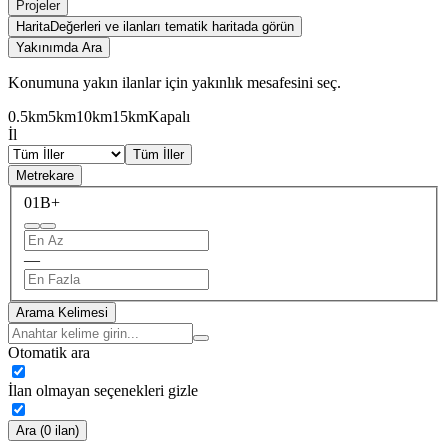
Projeler
Harita
Değerleri ve ilanları tematik haritada görün
Yakınımda Ara
Konumuna yakın ilanlar için yakınlık mesafesini seç.
0.5km
5km
10km
15km
Kapalı
İl
Tüm İller
Metrekare
0
1B+
—
Arama Kelimesi
Otomatik ara
İlan olmayan seçenekleri gizle
Ara (0 ilan)