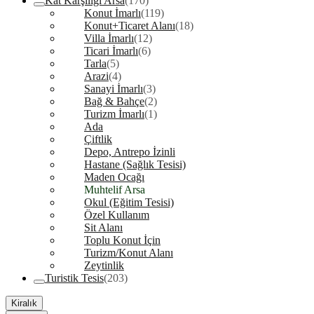
Kat Karşılığı Arsa
(170)
Konut İmarlı
(119)
Konut+Ticaret Alanı
(18)
Villa İmarlı
(12)
Ticari İmarlı
(6)
Tarla
(5)
Arazi
(4)
Sanayi İmarlı
(3)
Bağ & Bahçe
(2)
Turizm İmarlı
(1)
Ada
Çiftlik
Depo, Antrepo İzinli
Hastane (Sağlık Tesisi)
Maden Ocağı
Muhtelif Arsa
Okul (Eğitim Tesisi)
Özel Kullanım
Sit Alanı
Toplu Konut İçin
Turizm/Konut Alanı
Zeytinlik
Turistik Tesis
(203)
Kiralık