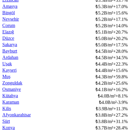
₺
5.3B/m²
+
33.7
%
Amasya
₺
5.3B/m²
+
17.0
%
Bingöl
₺
5.2B/m²
+
15.6
%
Nevşehir
₺
5.2B/m²
+
17.1
%
Çorum
₺
5.2B/m²
+
14.0
%
Elazığ
₺
5.1B/m²
+
20.7
%
Düzce
₺
5.0B/m²
+
20.2
%
Sakarya
₺
5.0B/m²
+
17.5
%
Bayburt
₺
4.5B/m²
+
28.0
%
Ardahan
₺
4.5B/m²
+
34.5
%
Uşak
₺
4.4B/m²
+
22.3
%
Kayseri
₺
4.4B/m²
+
15.6
%
Muş
₺
4.3B/m²
+
59.8
%
Zonguldak
₺
4.2B/m²
+
25.6
%
Osmaniye
₺
4.1B/m²
+
16.2
%
Kütahya
₺
4.0B/m²
+
8.1
%
Karaman
₺
4.0B/m²
-3.9
%
Kilis
₺
3.9B/m²
+
11.3
%
Afyonkarahisar
₺
3.8B/m²
+
27.2
%
Siirt
₺
3.8B/m²
+
31.1
%
Konya
₺
3.7B/m²
+
28.4
%