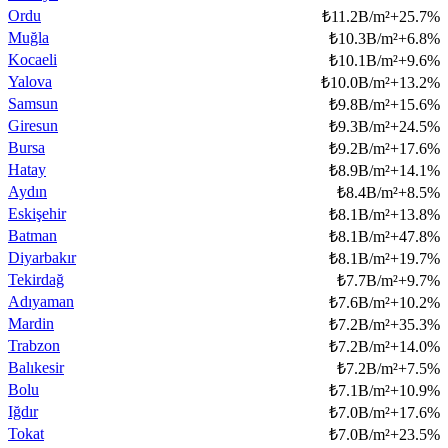
Ordu
₺
11.2B/m²
+
25.7
%
Muğla
₺
10.3B/m²
+
6.8
%
Kocaeli
₺
10.1B/m²
+
9.6
%
Yalova
₺
10.0B/m²
+
13.2
%
Samsun
₺
9.8B/m²
+
15.6
%
Giresun
₺
9.3B/m²
+
24.5
%
Bursa
₺
9.2B/m²
+
17.6
%
Hatay
₺
8.9B/m²
+
14.1
%
Aydın
₺
8.4B/m²
+
8.5
%
Eskişehir
₺
8.1B/m²
+
13.8
%
Batman
₺
8.1B/m²
+
47.8
%
Diyarbakır
₺
8.1B/m²
+
19.7
%
Tekirdağ
₺
7.7B/m²
+
9.7
%
Adıyaman
₺
7.6B/m²
+
10.2
%
Mardin
₺
7.2B/m²
+
35.3
%
Trabzon
₺
7.2B/m²
+
14.0
%
Balıkesir
₺
7.2B/m²
+
7.5
%
Bolu
₺
7.1B/m²
+
10.9
%
Iğdır
₺
7.0B/m²
+
17.6
%
Tokat
₺
7.0B/m²
+
23.5
%