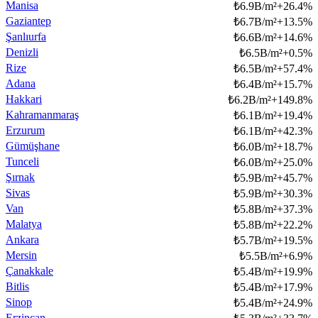
Manisa
₺
6.9B/m²
+
26.4
%
Gaziantep
₺
6.7B/m²
+
13.5
%
Şanlıurfa
₺
6.6B/m²
+
14.6
%
Denizli
₺
6.5B/m²
+
0.5
%
Rize
₺
6.5B/m²
+
57.4
%
Adana
₺
6.4B/m²
+
15.7
%
Hakkari
₺
6.2B/m²
+
149.8
%
Kahramanmaraş
₺
6.1B/m²
+
19.4
%
Erzurum
₺
6.1B/m²
+
42.3
%
Gümüşhane
₺
6.0B/m²
+
18.7
%
Tunceli
₺
6.0B/m²
+
25.0
%
Şırnak
₺
5.9B/m²
+
45.7
%
Sivas
₺
5.9B/m²
+
30.3
%
Van
₺
5.8B/m²
+
37.3
%
Malatya
₺
5.8B/m²
+
22.2
%
Ankara
₺
5.7B/m²
+
19.5
%
Mersin
₺
5.5B/m²
+
6.9
%
Çanakkale
₺
5.4B/m²
+
19.9
%
Bitlis
₺
5.4B/m²
+
17.9
%
Sinop
₺
5.4B/m²
+
24.9
%
Erzincan