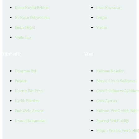
Konut Kredisi Rehberi
İnsan Kaynakları
Ne Kadar Ödeyebilirim
İletişim
Emlak Değeri
Yardım
Verilerimiz
Hizmetler
Yasal
Danışman Bul
Kullanım Koşulları
Projeler
Bireysel Üyelik Sözleşmesi
Ücretsiz İlan Verin
Çerez Politikası ve Aydınlat
Üyelik Paketleri
Çerez Ayarları
EmlakZeka Asistan
Kullanıcı Veri Gizliliği Bildi
Uzman Danışmanlar
Ziyaretçi Veri Gizliliği
Müşteri Yetkilisi Veri Gizlili