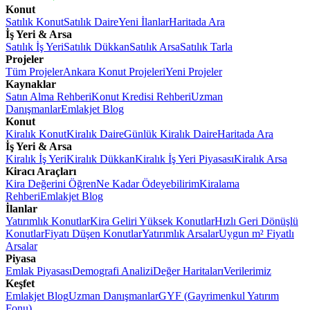
Konut
Satılık Konut
Satılık Daire
Yeni İlanlar
Haritada Ara
İş Yeri & Arsa
Satılık İş Yeri
Satılık Dükkan
Satılık Arsa
Satılık Tarla
Projeler
Tüm Projeler
Ankara Konut Projeleri
Yeni Projeler
Kaynaklar
Satın Alma Rehberi
Konut Kredisi Rehberi
Uzman
Danışmanlar
Emlakjet Blog
Konut
Kiralık Konut
Kiralık Daire
Günlük Kiralık Daire
Haritada Ara
İş Yeri & Arsa
Kiralık İş Yeri
Kiralık Dükkan
Kiralık İş Yeri Piyasası
Kiralık Arsa
Kiracı Araçları
Kira Değerini Öğren
Ne Kadar Ödeyebilirim
Kiralama
Rehberi
Emlakjet Blog
İlanlar
Yatırımlık Konutlar
Kira Geliri Yüksek Konutlar
Hızlı Geri Dönüşlü
Konutlar
Fiyatı Düşen Konutlar
Yatırımlık Arsalar
Uygun m² Fiyatlı
Arsalar
Piyasa
Emlak Piyasası
Demografi Analizi
Değer Haritaları
Verilerimiz
Keşfet
Emlakjet Blog
Uzman Danışmanlar
GYF (Gayrimenkul Yatırım
Fonu)