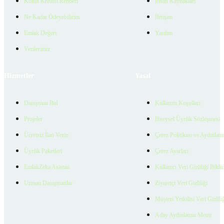
Konut Kredisi Rehberi
İnsan Kaynakları
Ne Kadar Ödeyebilirim
İletişim
Emlak Değeri
Yardım
Verilerimiz
Hizmetler
Yasal
Danışman Bul
Kullanım Koşulları
Projeler
Bireysel Üyelik Sözleşmesi
Ücretsiz İlan Verin
Çerez Politikası ve Aydınlat
Üyelik Paketleri
Çerez Ayarları
EmlakZeka Asistan
Kullanıcı Veri Gizliliği Bildi
Uzman Danışmanlar
Ziyaretçi Veri Gizliliği
Müşteri Yetkilisi Veri Gizlili
Aday Aydınlatma Metni