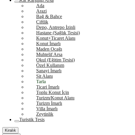
Kat Karşılığı Arsa
Ada
Arazi
Bağ & Bahçe
Çiftlik
Depo, Antrepo İzinli
Hastane (Sağlık Tesisi)
Konut+Ticaret Alanı
Konut İmarlı
Maden Ocağı
Muhtelif Arsa
Okul (Eğitim Tesisi)
Özel Kullanım
Sanayi İmarlı
Sit Alanı
Tarla
Ticari İmarlı
Toplu Konut İçin
Turizm/Konut Alanı
Turizm İmarlı
Villa İmarlı
Zeytinlik
Turistik Tesis
Kiralık