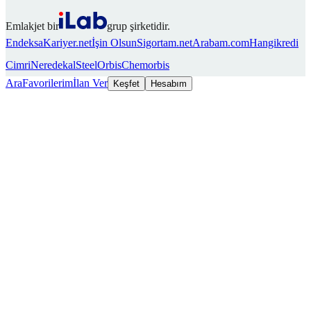
Emlakjet bir
grup şirketidir.
Endeksa
Kariyer.net
İşin Olsun
Sigortam.net
Arabam.com
Hangikredi
Cimri
Neredekal
SteelOrbis
Chemorbis
Ara
Favorilerim
İlan Ver
Keşfet
Hesabım