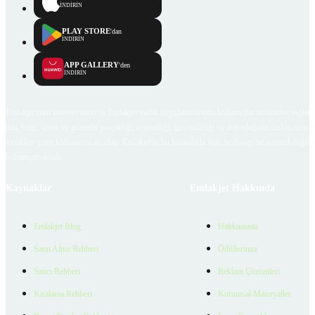
İNDİRİN
PLAY STORE
'dan
İNDİRİN
APP GALLERY
'den
İNDİRİN
Emlakjet.com internet sitesi ve Emlakjet mobil uygulamalarında kullanıcılar tarafından sağlana
ilan, bilgi, içerik ve görselin gerçekliği, orijinalliği, güvenilirliği ve doğruluğuna ilişkin soru
içerikleri giren kullanıcıya ait olup, Emlakjet'in bu hususlarla ilgili herhangi bir sorumluluğu
bulunmamaktadır.
Kaynaklar
Emlakjet Hakkında
Emlakjet Blog
Hakkımızda
Satın Alma Rehberi
Ödüllerimiz
Satıcı Rehberi
Reklam Çözümleri
Kiralama Rehberi
Kurumsal Materyaller