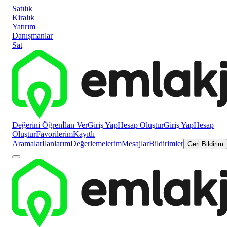
Satılık
Kiralık
Yatırım
Danışmanlar
Sat
Değerini Öğren
İlan Ver
Giriş Yap
Hesap Oluştur
Giriş Yap
Hesap
Oluştur
Favorilerim
Kayıtlı
Aramalar
İlanlarım
Değerlemelerim
Mesajlar
Bildirimler
Geri Bildirim