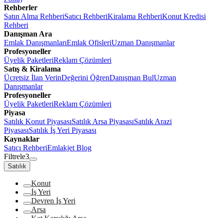
Rehberler
Satın Alma Rehberi
Satıcı Rehberi
Kiralama Rehberi
Konut Kredisi
Rehberi
Danışman Ara
Emlak Danışmanları
Emlak Ofisleri
Uzman Danışmanlar
Profesyoneller
Üyelik Paketleri
Reklam Çözümleri
Satış & Kiralama
Ücretsiz İlan Verin
Değerini Öğren
Danışman Bul
Uzman
Danışmanlar
Profesyoneller
Üyelik Paketleri
Reklam Çözümleri
Piyasa
Satılık Konut Piyasası
Satılık Arsa Piyasası
Satılık Arazi
Piyasası
Satılık İş Yeri Piyasası
Kaynaklar
Satıcı Rehberi
Emlakjet Blog
Filtrele
3
Satılık
Konut
İş Yeri
Devren İş Yeri
Arsa