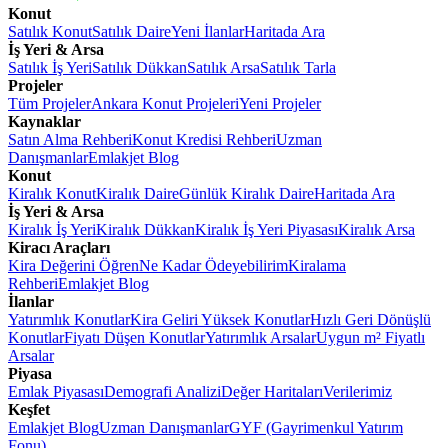
Konut
Satılık Konut
Satılık Daire
Yeni İlanlar
Haritada Ara
İş Yeri & Arsa
Satılık İş Yeri
Satılık Dükkan
Satılık Arsa
Satılık Tarla
Projeler
Tüm Projeler
Ankara Konut Projeleri
Yeni Projeler
Kaynaklar
Satın Alma Rehberi
Konut Kredisi Rehberi
Uzman
Danışmanlar
Emlakjet Blog
Konut
Kiralık Konut
Kiralık Daire
Günlük Kiralık Daire
Haritada Ara
İş Yeri & Arsa
Kiralık İş Yeri
Kiralık Dükkan
Kiralık İş Yeri Piyasası
Kiralık Arsa
Kiracı Araçları
Kira Değerini Öğren
Ne Kadar Ödeyebilirim
Kiralama
Rehberi
Emlakjet Blog
İlanlar
Yatırımlık Konutlar
Kira Geliri Yüksek Konutlar
Hızlı Geri Dönüşlü
Konutlar
Fiyatı Düşen Konutlar
Yatırımlık Arsalar
Uygun m² Fiyatlı
Arsalar
Piyasa
Emlak Piyasası
Demografi Analizi
Değer Haritaları
Verilerimiz
Keşfet
Emlakjet Blog
Uzman Danışmanlar
GYF (Gayrimenkul Yatırım
Fonu)