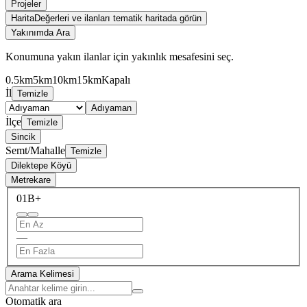
Projeler
Harita
Değerleri ve ilanları tematik haritada görün
Yakınımda Ara
Konumuna yakın ilanlar için yakınlık mesafesini seç.
0.5km
5km
10km
15km
Kapalı
İl
Temizle
Adıyaman
İlçe
Temizle
Sincik
Semt/Mahalle
Temizle
Dilektepe Köyü
Metrekare
0
1B+
—
Arama Kelimesi
Otomatik ara