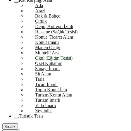
Kat Karşılığı Arsa
Ada
Arazi
Bağ & Bahçe
Çiftlik
Depo, Antrepo İzinli
Hastane (Sağlık Tesisi)
Konut+Ticaret Alanı
Konut İmarlı
Maden Ocağı
Muhtelif Arsa
Okul (Eğitim Tesisi)
Özel Kullanım
Sanayi İmarlı
Sit Alanı
Tarla
Ticari İmarlı
Toplu Konut İçin
Turizm/Konut Alanı
Turizm İmarlı
Villa İmarlı
Zeytinlik
Turistik Tesis
Kiralık