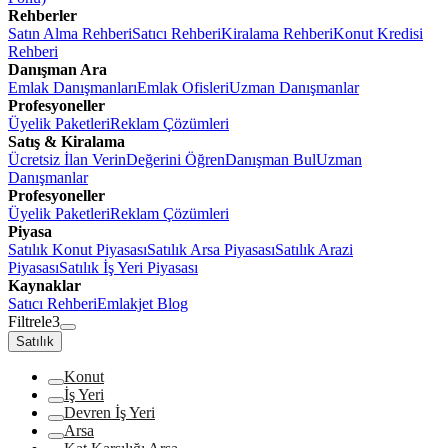
Rehberler
Satın Alma Rehberi
Satıcı Rehberi
Kiralama Rehberi
Konut Kredisi
Rehberi
Danışman Ara
Emlak Danışmanları
Emlak Ofisleri
Uzman Danışmanlar
Profesyoneller
Üyelik Paketleri
Reklam Çözümleri
Satış & Kiralama
Ücretsiz İlan Verin
Değerini Öğren
Danışman Bul
Uzman
Danışmanlar
Profesyoneller
Üyelik Paketleri
Reklam Çözümleri
Piyasa
Satılık Konut Piyasası
Satılık Arsa Piyasası
Satılık Arazi
Piyasası
Satılık İş Yeri Piyasası
Kaynaklar
Satıcı Rehberi
Emlakjet Blog
Filtrele
3
Satılık
Konut
İş Yeri
Devren İş Yeri
Arsa