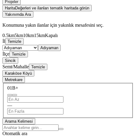
Projeler
Harita
Değerleri ve ilanları tematik haritada görün
Yakınımda Ara
Konumuna yakın ilanlar için yakınlık mesafesini seç.
0.5km
5km
10km
15km
Kapalı
İl
Temizle
Adıyaman
İlçe
Temizle
Sincik
Semt/Mahalle
Temizle
Karaköse Köyü
Metrekare
0
1B+
—
Arama Kelimesi
Otomatik ara