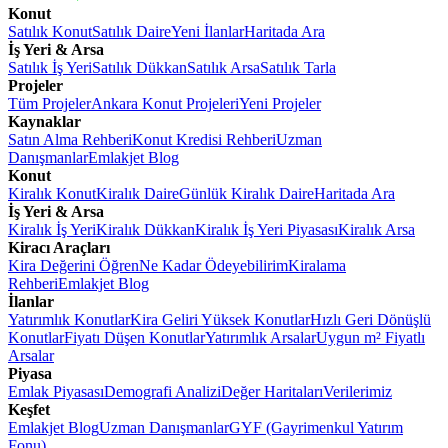
Konut
Satılık Konut
Satılık Daire
Yeni İlanlar
Haritada Ara
İş Yeri & Arsa
Satılık İş Yeri
Satılık Dükkan
Satılık Arsa
Satılık Tarla
Projeler
Tüm Projeler
Ankara Konut Projeleri
Yeni Projeler
Kaynaklar
Satın Alma Rehberi
Konut Kredisi Rehberi
Uzman
Danışmanlar
Emlakjet Blog
Konut
Kiralık Konut
Kiralık Daire
Günlük Kiralık Daire
Haritada Ara
İş Yeri & Arsa
Kiralık İş Yeri
Kiralık Dükkan
Kiralık İş Yeri Piyasası
Kiralık Arsa
Kiracı Araçları
Kira Değerini Öğren
Ne Kadar Ödeyebilirim
Kiralama
Rehberi
Emlakjet Blog
İlanlar
Yatırımlık Konutlar
Kira Geliri Yüksek Konutlar
Hızlı Geri Dönüşlü
Konutlar
Fiyatı Düşen Konutlar
Yatırımlık Arsalar
Uygun m² Fiyatlı
Arsalar
Piyasa
Emlak Piyasası
Demografi Analizi
Değer Haritaları
Verilerimiz
Keşfet
Emlakjet Blog
Uzman Danışmanlar
GYF (Gayrimenkul Yatırım
Fonu)