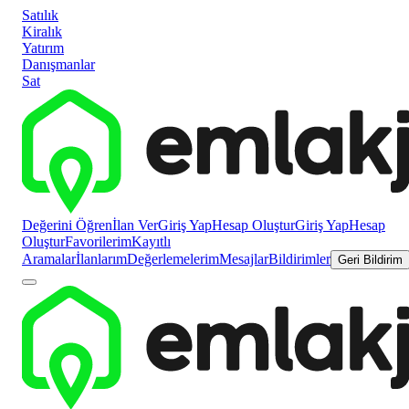
Satılık
Kiralık
Yatırım
Danışmanlar
Sat
Değerini Öğren
İlan Ver
Giriş Yap
Hesap Oluştur
Giriş Yap
Hesap
Oluştur
Favorilerim
Kayıtlı
Aramalar
İlanlarım
Değerlemelerim
Mesajlar
Bildirimler
Geri Bildirim