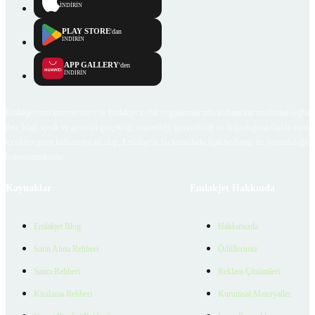
İNDİRİN
PLAY STORE
'dan
İNDİRİN
APP GALLERY
'den
İNDİRİN
Emlakjet.com internet sitesi ve Emlakjet mobil uygulamalarında kullanıcılar tarafından sağlana
ilan, bilgi, içerik ve görselin gerçekliği, orijinalliği, güvenilirliği ve doğruluğuna ilişkin soru
içerikleri giren kullanıcıya ait olup, Emlakjet'in bu hususlarla ilgili herhangi bir sorumluluğu
bulunmamaktadır.
Kaynaklar
Emlakjet Hakkında
Emlakjet Blog
Hakkımızda
Satın Alma Rehberi
Ödüllerimiz
Satıcı Rehberi
Reklam Çözümleri
Kiralama Rehberi
Kurumsal Materyaller