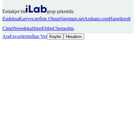
Emlakjet bir
grup şirketidir.
Endeksa
Kariyer.net
İşin Olsun
Sigortam.net
Arabam.com
Hangikredi
Cimri
Neredekal
SteelOrbis
Chemorbis
Ara
Favorilerim
İlan Ver
Keşfet
Hesabım