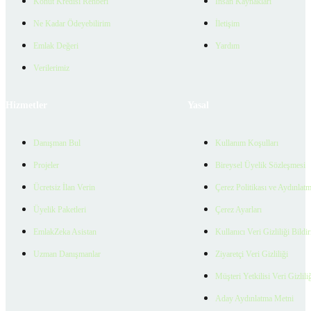
Konut Kredisi Rehberi
İnsan Kaynakları
Ne Kadar Ödeyebilirim
İletişim
Emlak Değeri
Yardım
Verilerimiz
Hizmetler
Yasal
Danışman Bul
Kullanım Koşulları
Projeler
Bireysel Üyelik Sözleşmesi
Ücretsiz İlan Verin
Çerez Politikası ve Aydınlat
Üyelik Paketleri
Çerez Ayarları
EmlakZeka Asistan
Kullanıcı Veri Gizliliği Bildi
Uzman Danışmanlar
Ziyaretçi Veri Gizliliği
Müşteri Yetkilisi Veri Gizlili
Aday Aydınlatma Metni